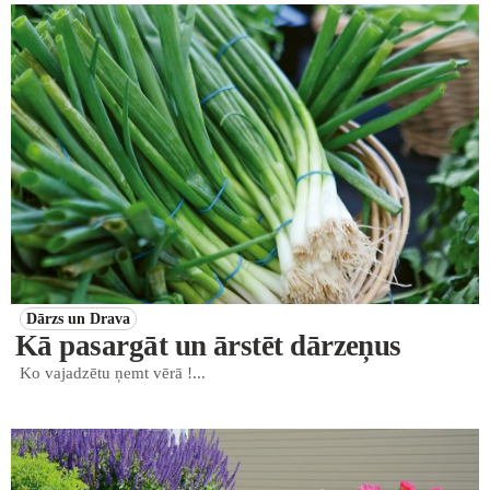
Dārzs un Drava
Kā pasargāt un ārstēt dārzeņus
Ko vajadzētu ņemt vērā !...