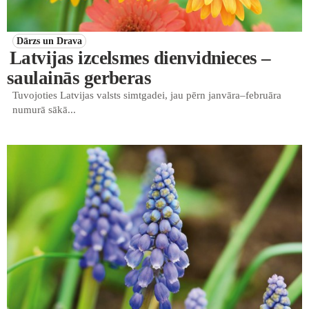
Dārzs un Drava
Latvijas izcelsmes dienvidnieces –
saulainās gerberas
Tuvojoties Latvijas valsts simtgadei, jau pērn janvāra–februāra
numurā sākā...