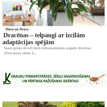
Dārzs un Drava
Dracēnas – telpaugi ar izcilām
adaptācijas spējām
Senie grieķi devuši šiem brīnumainajiem augiem dracēnas
(Dracaena) vārdu, k...