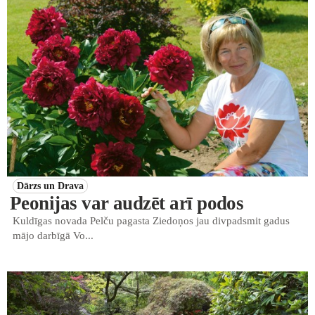
Dārzs un Drava
Peonijas var audzēt arī podos
Kuldīgas novada Pelču pagasta Ziedoņos jau divpadsmit gadus
mājo darbīgā Vo...