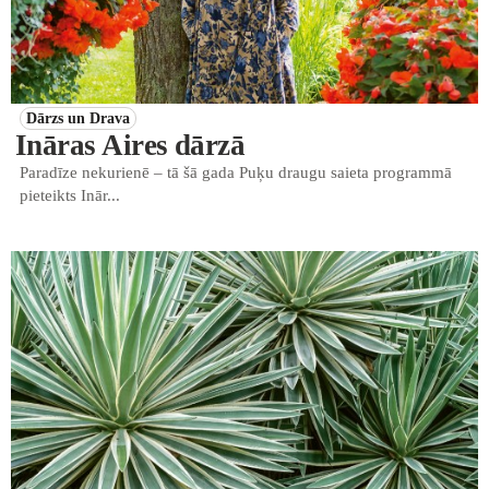
Dārzs un Drava
Ināras Aires dārzā
Paradīze nekurienē – tā šā gada Puķu draugu saieta programmā
pieteikts Inār...