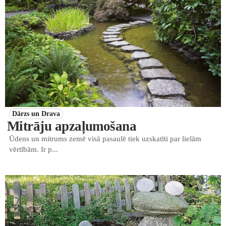
Dārzs un Drava
Mitrāju apzaļumošana
Ūdens un mitrums zemē visā pasaulē tiek uzskatīti par lielām
vērtībām. Ir p...