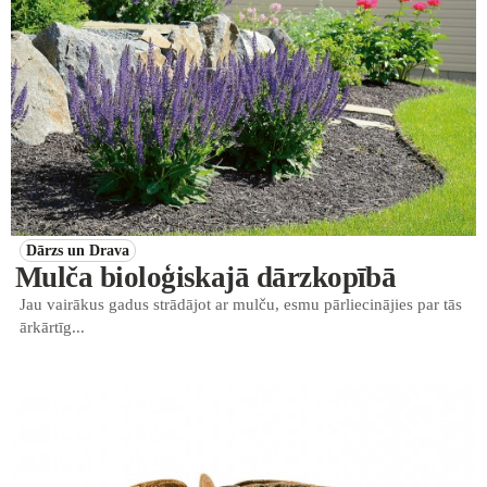
Dārzs un Drava
Mulča bioloģiskajā dārzkopībā
Jau vairākus gadus strādājot ar mulču, esmu pārliecinājies par tās
ārkārtīg...