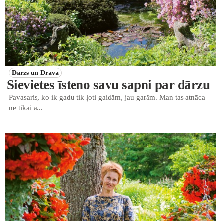
Dārzs un Drava
Sievietes īsteno savu sapni par dārzu
Pavasaris, ko ik gadu tik ļoti gaidām, jau garām. Man tas atnāca
ne tikai a...