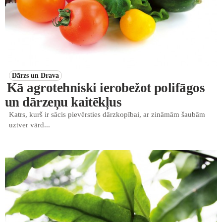
Dārzs un Drava
Kā agrotehniski ierobežot polifāgos
un dārzeņu kaitēkļus
Katrs, kurš ir sācis pievērsties dārzkopībai, ar zināmām šaubām
uztver vārd...