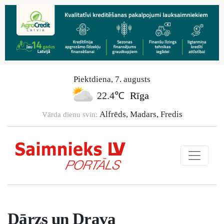
Piektdiena
,
7
.
augusts
22.4℃
Rīga
Alfrēds, Madars, Fredis
Vārda dienu svin:
Dārzs un Drava