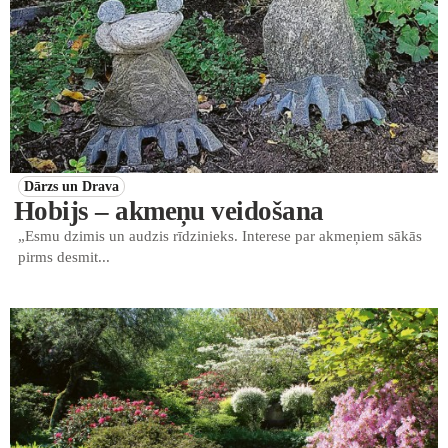
Dārzs un Drava
Hobijs – akmeņu veidošana
„Esmu dzimis un audzis rīdzinieks. Interese par akmeņiem sākās
pirms desmit...