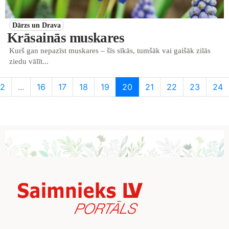
Dārzs un Drava
Krāsainās muskares
Kurš gan nepazīst muskares – šīs sīkās, tumšāk vai gaišāk zilās
ziedu vālīt...
2
...
16
17
18
19
20
21
22
23
24