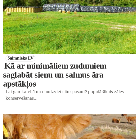
Saimnieks LV
Kā ar minimāliem zudumiem
saglabāt sienu un salmus āra
apstākļos
Lai gan Latvijā un daudzviet citur pasaulē populārākais zāles
konservēšanas...