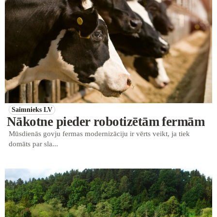
Saimnieks LV
Nākotne pieder robotizētām fermām
Mūsdienās govju fermas modernizāciju ir vērts veikt, ja tiek
domāts par sla...