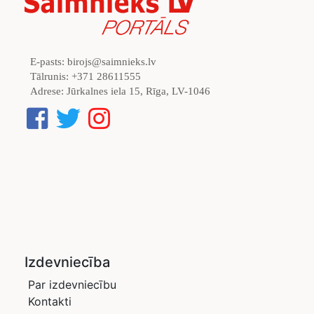
E-pasts:
birojs@saimnieks.lv
Tālrunis:
+371 28611555
Adrese:
Jūrkalnes iela 15, Rīga, LV-1046
Izdevniecība
Par izdevniecību
Kontakti