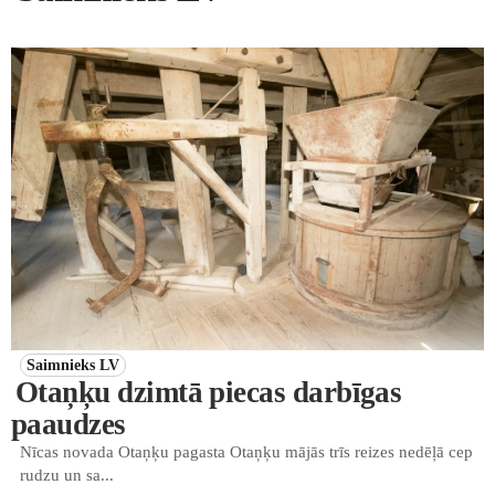
Saimnieks LV
Otaņķu dzimtā piecas darbīgas
paaudzes
Nīcas novada Otaņķu pagasta Otaņķu mājās trīs reizes nedēļā cep
rudzu un sa...