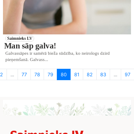
Saimnieks LV
Man sāp galva!
Galvassāpes ir samērā bieža sūdzība, ko neirologs dzird
pieņemšanā. Galvass...
2
...
77
78
79
80
81
82
83
...
97