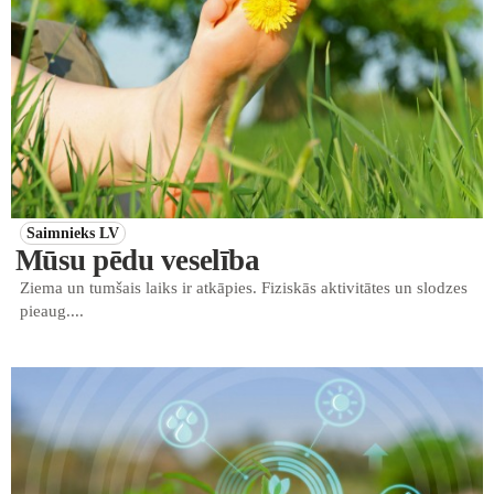
Saimnieks LV
Mūsu pēdu veselība
Ziema un tumšais laiks ir atkāpies. Fiziskās aktivitātes un slodzes
pieaug....