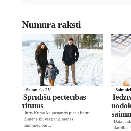
Numura raksti
Saimnieks LV
Saimnie
Sprīdīšu pēctecības
Iedzī
ritums
nodok
saimn
Juris Kūma kā pastarītis piecu bērnu
ģimenē kļuvis par ģimenes
Daļa lau
saimniecības...
darbības