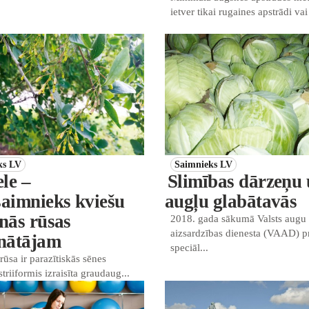
ietver tikai rugaines apstrādi vai
ks LV
Saimnieks LV
le –
Slimības dārzeņu
saimnieks kviešu
augļu glabātavās
enās rūsas
2018. gada sākumā Valsts augu
aizsardzības dienesta (VAAD) 
inātājam
speciāl...
rūsa ir parazītiskās sēnes
triiformis izraisīta graudaug...