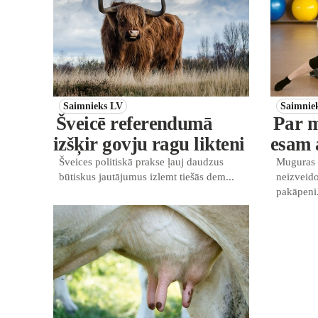
Saimnieks LV
Saimnie
Šveicē referendumā
Par m
izšķir govju ragu likteni
esam a
Šveices politiskā prakse ļauj daudzus
Muguras 
būtiskus jautājumus izlemt tiešās dem...
neizveido
pakāpeni.