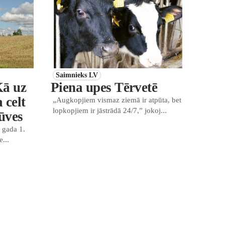
Saimnieks LV
Kā uz
Piena upes Tērvetē
 celt
„Augkopjiem vismaz ziemā ir atpūta, bet
lopkopjiem ir jāstrādā 24/7,” jokoj...
būves
 gada 1.
e...