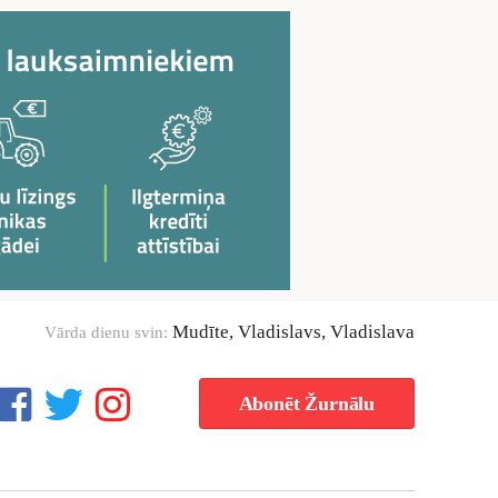
Mudīte, Vladislavs, Vladislava
Vārda dienu svin:
Abonēt Žurnālu