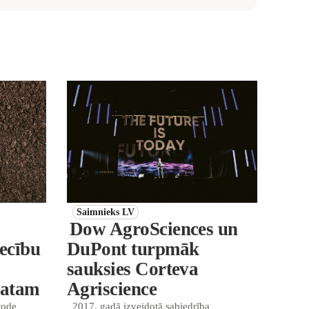
Saimnieks LV
Dow AgroSciences un
ecību
DuPont turpmāk
sauksies Corteva
matam
Agriscience
tode
2017. gadā izveidotā sabiedrība