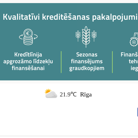
21.9℃
Rīga