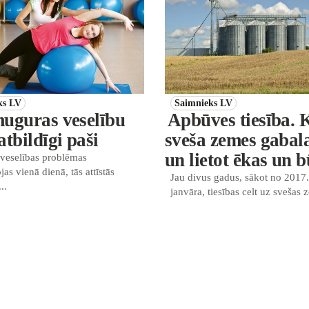
ks LV
Saimnieks LV
uguras veselību
Apbūves tiesība. 
tbildīgi paši
sveša zemes gabala
un lietot ēkas un 
veselības problēmas
jas vienā dienā, tās attīstās
Jau divus gadus, sākot no 2017.
..
janvāra, tiesības celt uz svešas z