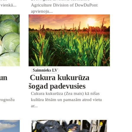
 vienkā...
Agriculture Division of DowDuPont
apvienoju...
Saimnieks LV
 un
Cukura kukurūza
šogad padevusies
Cukura kukurūza (Zea mais) kā nišas
prognožu
kultūra lēnām un pamazām atrod vietu
ar...