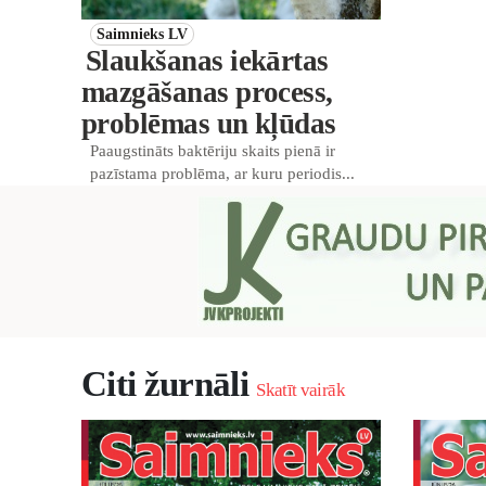
Saimnieks LV
Slaukšanas iekārtas
mazgāšanas process,
problēmas un kļūdas
Paaugstināts baktēriju skaits pienā ir
pazīstama problēma, ar kuru periodis...
Citi žurnāli
Skatīt vairāk