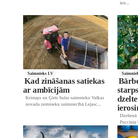
ien...
Saimnieks LV
Saimnie
Kad zināšanas satiekas
Bārbe
ar ambīcijām
starp
dzelt
Kristaps un Ģirts Sulas saimnieko Valkas
novada zemnieku saimniecībā Lejasc...
ieros
Dzeltenā 
Puccinia s