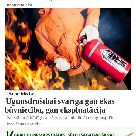
uzbūvētā ēka ...
Saimnieks LV
Ugunsdrošībai svarīga gan ēkas
būvniecība, gan ekspluatācija
Karstā un ārkārtīgi sausā vasara rada lielākus ugunsgrēka
izcelšanās draudu...