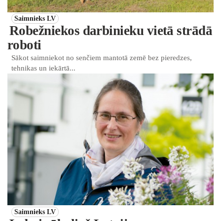
Saimnieks LV
Robežniekos darbinieku vietā strādā
roboti
Sākot saimniekot no senčiem mantotā zemē bez pieredzes,
tehnikas un iekārtā...
Saimnieks LV