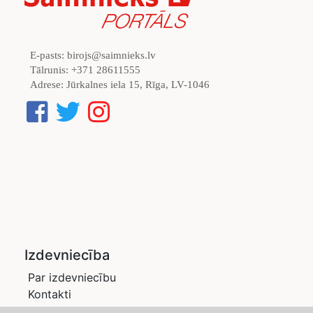
E-pasts:
birojs@saimnieks.lv
Tālrunis:
+371 28611555
Adrese:
Jūrkalnes iela 15, Rīga, LV-1046
Izdevniecība
Par izdevniecību
Kontakti
Privātuma politika