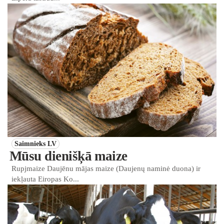
Saimnieks LV
Mūsu dienišķā maize
Rupjmaize Daujēnu mājas maize (Daujenų naminė duona) ir
iekļauta Eiropas Ko...