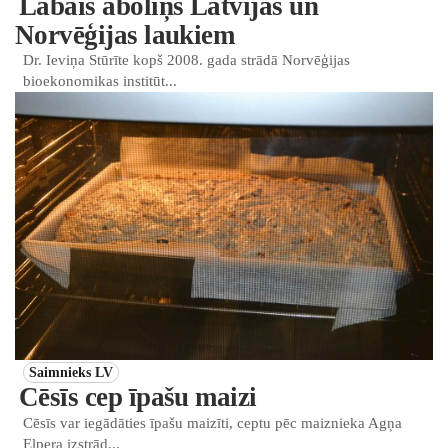
Labais āboliņš Latvijas un
Norvēģijas laukiem
Dr. Ieviņa Stūrīte kopš 2008. gada strādā Norvēģijas
bioekonomikas institūt...
Saimnieks LV
Cēsīs cep īpašu maizi
Cēsīs var iegādāties īpašu maizīti, ceptu pēc maiznieka Agņa
Elpera izstrād...