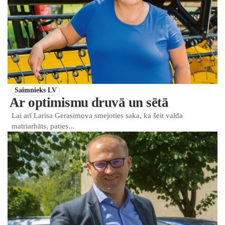
Saimnieks LV
Ar optimismu druvā un sētā
Lai arī Larisa Gerasimova smejoties saka, ka šeit valda
matriarhāts, paties...