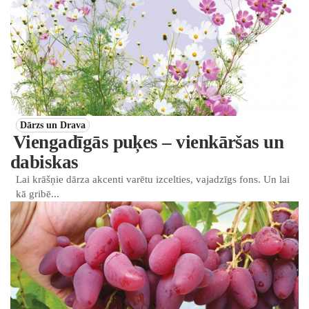
Dārzs un Drava
Viengadīgās puķes – vienkāršas un
dabiskas
Lai krāšņie dārza akcenti varētu izcelties, vajadzīgs fons. Un lai
kā gribē...