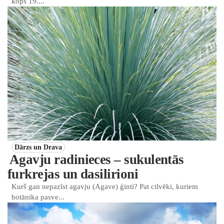
kopš 19....
Dārzs un Drava
Agavju radinieces – sukulentās
furkrejas un dasilirioni
Kurš gan nepazīst agavju (Agave) ģinti? Pat cilvēki, kuriem
botānika pasve...