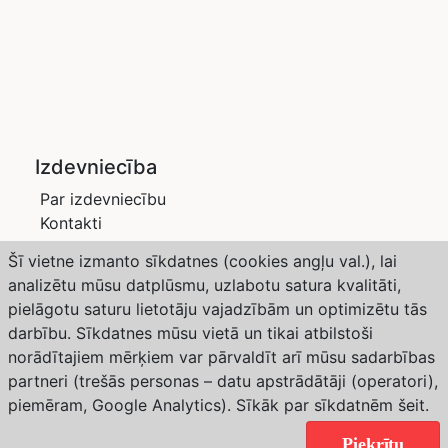
Izdevniecība
Par izdevniecību
Kontakti
Privātuma politika
Šī vietne izmanto sīkdatnes (cookies angļu val.), lai
Žurnāli
analizētu mūsu datplūsmu, uzlabotu satura kvalitāti,
Saimnieks LV
pielāgotu saturu lietotāju vajadzībām un optimizētu tās
Dārzs un Drava
darbību. Sīkdatnes mūsu vietā un tikai atbilstoši
Abonēšana
norādītajiem mērķiem var pārvaldīt arī mūsu sadarbības
partneri (trešās personas – datu apstrādātāji (operatori),
Weather forecast from Yr, delivered by the Norwegian
piemēram, Google Analytics). Sīkāk par sīkdatnēm
šeit
.
Meteorological Institute and NRK
Copyright © 2024 Izdevniecība “SaimnieksLV”. All
Piekrītu