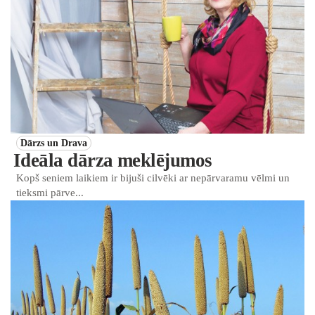
Dārzs un Drava
Ideāla dārza meklējumos
Kopš seniem laikiem ir bijuši cilvēki ar nepārvaramu vēlmi un
tieksmi pārve...