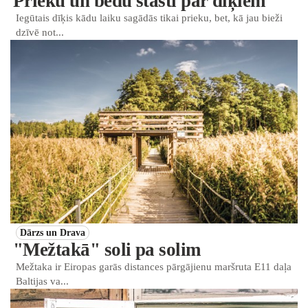
Prieku un bēdu stāsti par dīķiem
Iegūtais dīķis kādu laiku sagādās tikai prieku, bet, kā jau bieži
dzīvē not...
Dārzs un Drava
"Mežtakā" soli pa solim
Mežtaka ir Eiropas garās distances pārgājienu maršruta E11 daļa
Baltijas va...