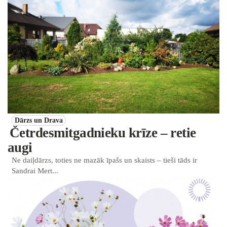
Dārzs un Drava
Četrdesmitgadnieku krīze – retie
augi
Ne daiļdārzs, toties ne mazāk īpašs un skaists – tieši tāds ir
Sandrai Mert...