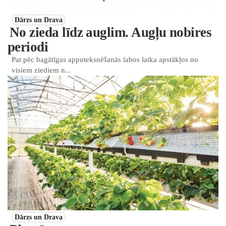
Dārzs un Drava
No zieda līdz auglim. Augļu nobires
periodi
Pat pēc bagātīgas apputeksnēšanās labos laika apstākļos no
visiem ziediem n...
Dārzs un Drava