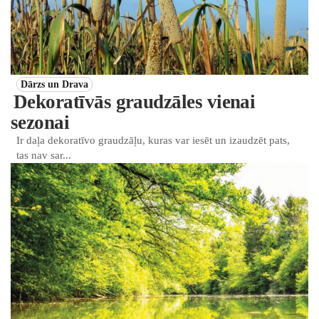
Dārzs un Drava
Dekoratīvās graudzāles vienai
sezonai
Ir daļa dekoratīvo graudzāļu, kuras var iesēt un izaudzēt pats,
tas nav sar...