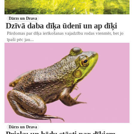
Dārzs un Drava
Dzīvā daba dīķa ūdenī un ap dīķi
Pārdomas par dīķa ierīkošanas vajadzību rodas vienmēr, bet jo
īpaši pēc jau...
Dārzs un Drava