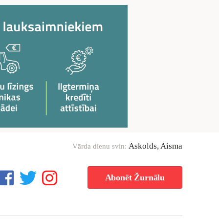
Askolds, Aisma
Vārda dienu svin:
Abonēt Žurnālu