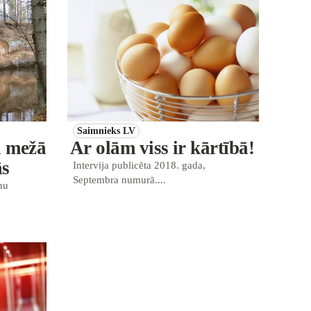
Saimnieks LV
a mežā
Ar olām viss ir kārtībā!
ās
Intervija publicēta 2018. gada,
Septembra numurā....
nu