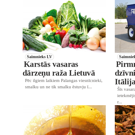
Saimnieks LV
Saimnie
Karstās vasaras
Pirmr
dārzeņu raža Lietuvā
dzīvn
Itālij
Pēc ilgiem laikiem Palangas viesnīcnieki,
smalku un ne tik smalku ēstuvju ī...
Šīs vasar
ietekmēji
r...