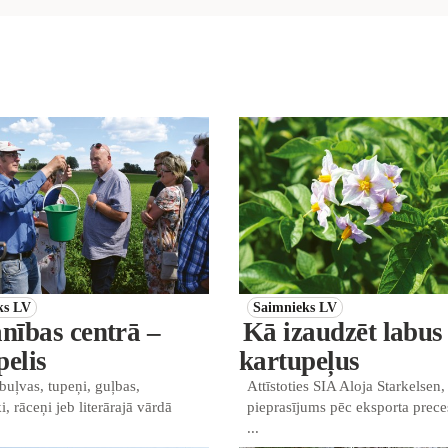
ks LV
Saimnieks LV
ības centrā –
Kā izaudzēt labus 
pelis
kartupeļus
buļvas, tupeņi, guļbas,
Attīstoties SIA Aloja Starkelsen,
i, rāceņi jeb literārajā vārdā
pieprasījums pēc eksporta preces
...