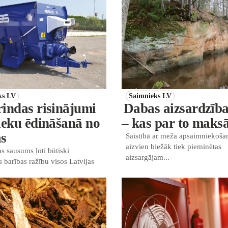
ks LV
Saimnieks LV
indas risinājumi
Dabas aizsardzīb
ieku ēdināšanā no
– kas par to maks
as
Saistībā ar meža apsaimniekoša
aizvien biežāk tiek pieminētas
as sausums ļoti būtiski
aizsargājam...
s barības ražību visos Latvijas