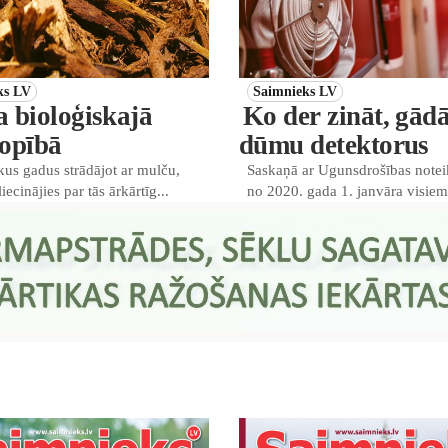
ks LV
Saimnieks LV
 bioloģiskajā
Ko der zināt, gādā
opībā
dūmu detektorus
kus gadus strādājot ar mulču,
Saskaņā ar Ugunsdrošības not
ecinājies par tās ārkārtīg...
no 2020. gada 1. janvāra visiem