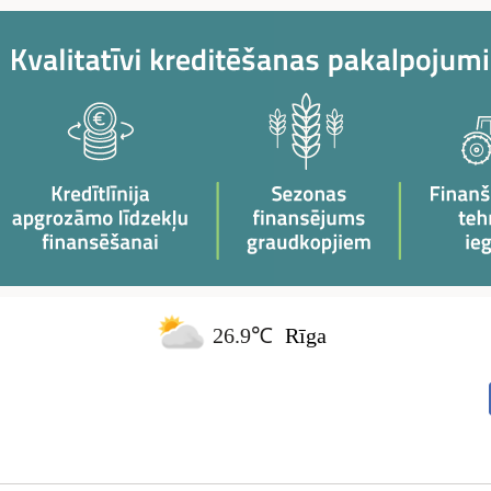
26.9℃
Rīga