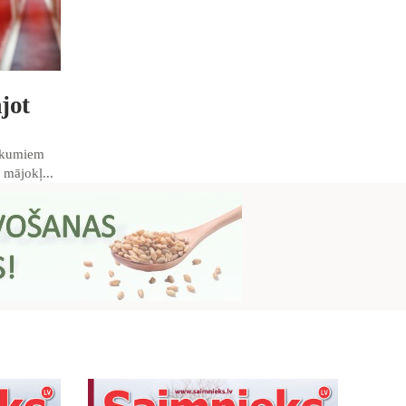
jot
eikumiem
 mājokļ...