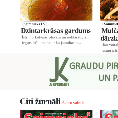
Saimnieks LV
Saimnie
Dzintarkrāsas gardums
Mulča
dārzk
Īsts, no Latvijas pļavām un nektāraugiem
iegūts bišu medus ir kā jaunības b...
Jau vairā
esmu pārli
Citi žurnāli
Skatīt vairāk