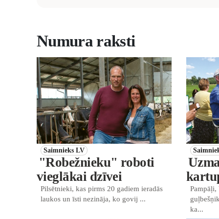
Numura raksti
Saimnieks LV
Saimnie
"Robežnieku" roboti
Uzman
vieglākai dzīvei
kartu
Pilsētnieki, kas pirms 20 gadiem ieradās
Pampāļi, 
laukos un īsti nezināja, ko govij ...
guļbešņik
ka...