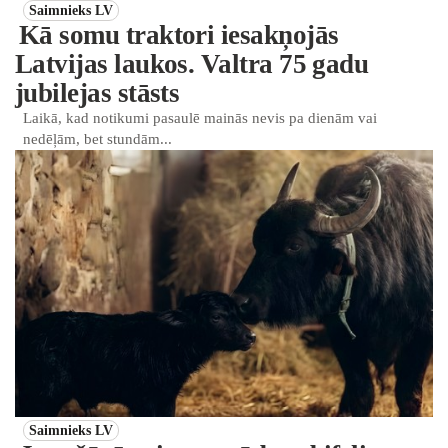
Saimnieks LV
Kā somu traktori iesakņojās
Latvijas laukos. Valtra 75 gadu
jubilejas stāsts
Laikā, kad notikumi pasaulē mainās nevis pa dienām vai
nedēļām, bet stundām...
Saimnieks LV