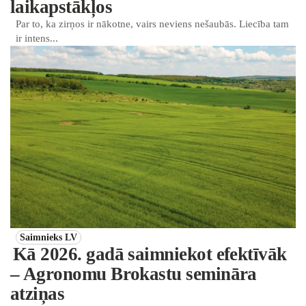
laikapstākļos
Par to, ka zirņos ir nākotne, vairs neviens nešaubās. Liecība tam
ir intens...
Saimnieks LV
Kā 2026. gadā saimniekot efektīvāk
– Agronomu Brokastu semināra
atziņas