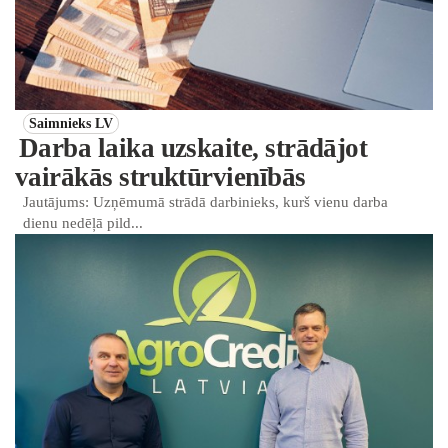
Saimnieks LV
Darba laika uzskaite, strādājot
vairākās struktūrvienībās
Jautājums: Uzņēmumā strādā darbinieks, kurš vienu darba
dienu nedēļā pild...