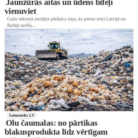
Jaunžūrās aitas un ūdens bifeļi
vienuviet
Gada sākumā medijus pāršalca ziņa, ka pirmo reizi Latvijā un
Baltijā turēša...
Saimnieks LV
Olu čaumalas: no pārtikas
blakusprodukta līdz vērtīgam