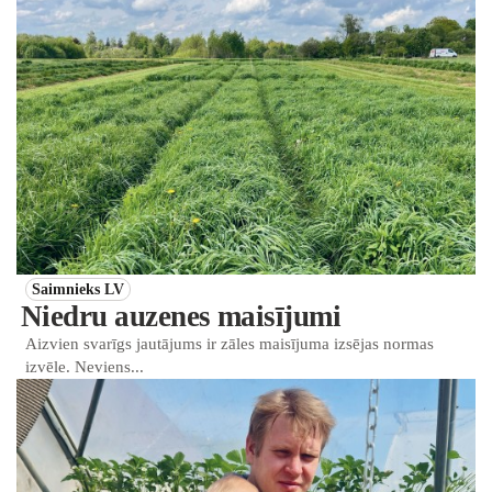
Saimnieks LV
Niedru auzenes maisījumi
Aizvien svarīgs jautājums ir zāles maisījuma izsējas normas
izvēle. Neviens...