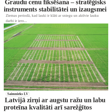
Graudu cenu fiksēšana – stratēģisks
instruments stabilitātei un izaugsmei
Ziemas periodā, kad lauki ir klāti ar sniegu un aktīvie lauku
darbi ir iero...
Saimnieks LV
Latvijā zirņi ar augstu ražu un labu
proteīna kvalitāti arī sarežģītos