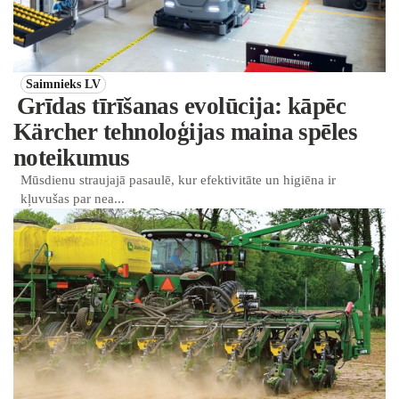
Saimnieks LV
Grīdas tīrīšanas evolūcija: kāpēc
Kärcher tehnoloģijas maina spēles
noteikumus
Mūsdienu straujajā pasaulē, kur efektivitāte un higiēna ir
kļuvušas par nea...