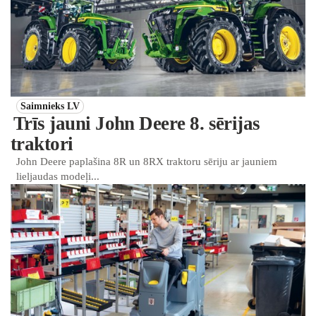
Saimnieks LV
Trīs jauni John Deere 8. sērijas
traktori
John Deere paplašina 8R un 8RX traktoru sēriju ar jauniem
lieljaudas modeļi...