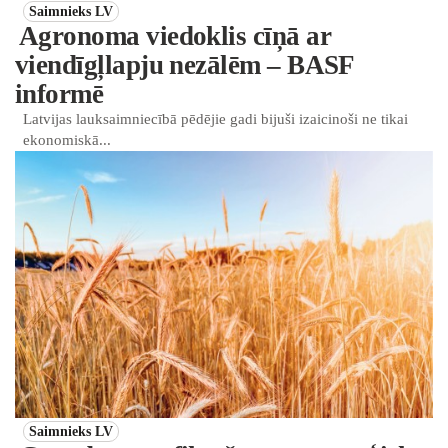
Saimnieks LV
Agronoma viedoklis cīņā ar
viendīgļlapju nezālēm – BASF
informē
Latvijas lauksaimniecībā pēdējie gadi bijuši izaicinoši ne tikai
ekonomiskā...
Saimnieks LV