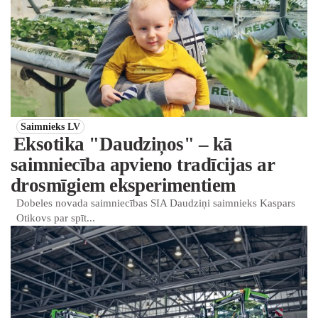
Saimnieks LV
Eksotika "Daudziņos" – kā
saimniecība apvieno tradīcijas ar
drosmīgiem eksperimentiem
Dobeles novada saimniecības SIA Daudziņi saimnieks Kaspars
Otikovs par spīt...