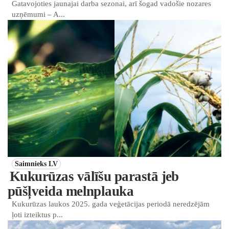
Gatavojoties jaunajai darba sezonai, arī šogad vadošie nozares
uzņēmumi – A...
Saimnieks LV
Kukurūzas vālīšu parastā jeb
pūšļveida melnplauka
Kukurūzas laukos 2025. gada veģetācijas periodā neredzējām
ļoti izteiktus p...