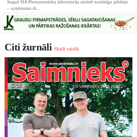
Šogad SIA Piensaimnieku laboratorija atzīmē nozīmīgu jubileju
– uzņēmums di...
Citi žurnāli
Skatīt vairāk