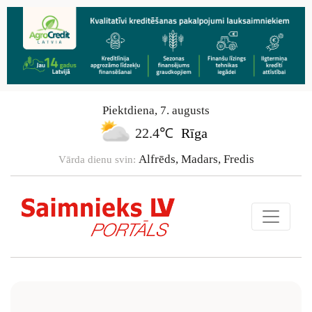
Piektdiena
,
7
.
augusts
22.4℃
Rīga
Alfrēds, Madars, Fredis
Vārda dienu svin: