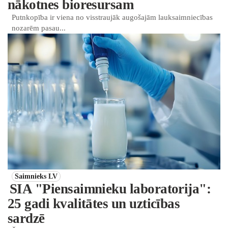
nākotnes bioresursam
Putnkopība ir viena no visstraujāk augošajām lauksaimniecības
nozarēm pasau...
Saimnieks LV
SIA "Piensaimnieku laboratorija":
25 gadi kvalitātes un uzticības
sardzē