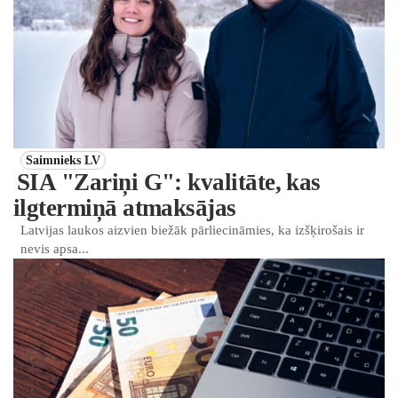
Saimnieks LV
SIA "Zariņi G": kvalitāte, kas
ilgtermiņā atmaksājas
Latvijas laukos aizvien biežāk pārliecināmies, ka izšķirošais ir
nevis apsa...