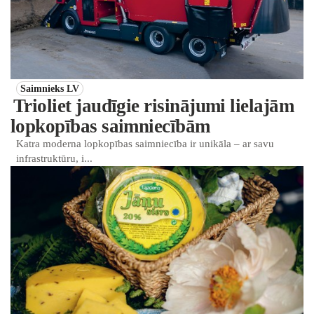
Saimnieks LV
Trioliet jaudīgie risinājumi lielajām
lopkopības saimniecībām
Katra moderna lopkopības saimniecība ir unikāla – ar savu
infrastruktūru, i...