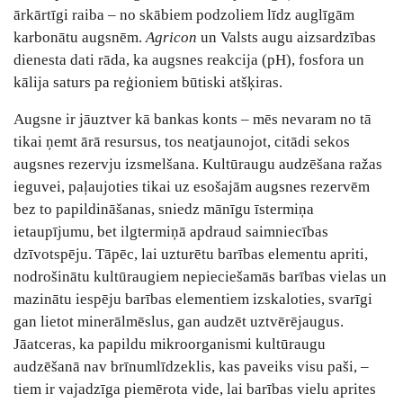
ārkārtīgi raiba – no skābiem podzoliem līdz auglīgām
karbonātu augsnēm.
Agricon
un Valsts augu aizsardzības
dienesta dati rāda, ka augsnes reakcija (pH), fosfora un
kālija saturs pa reģioniem būtiski atšķiras.
Augsne ir jāuztver kā bankas konts – mēs nevaram no tā
tikai ņemt ārā resursus, tos neatjaunojot, citādi sekos
augsnes rezervju izsmelšana. Kultūraugu audzēšana ražas
ieguvei, paļaujoties tikai uz esošajām augsnes rezervēm
bez to papildināšanas, sniedz mānīgu īstermiņa
ietaupījumu, bet ilgtermiņā apdraud saimniecības
dzīvotspēju. Tāpēc, lai uzturētu barības elementu apriti,
nodrošinātu kultūraugiem nepieciešamās barības vielas un
mazinātu iespēju barības elementiem izskaloties, svarīgi
gan lietot minerālmēslus, gan audzēt uztvērējaugus.
Jāatceras, ka papildu mikroorganismi kultūraugu
audzēšanā nav brīnumlīdzeklis, kas paveiks visu paši, –
tiem ir vajadzīga piemērota vide, lai barības vielu aprites