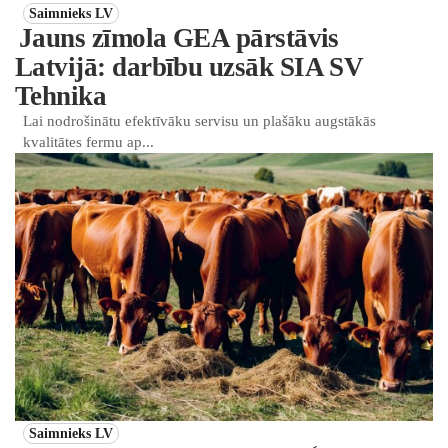
Saimnieks LV
Jauns zīmola GEA pārstāvis
Latvijā: darbību uzsāk SIA SV
Tehnika
Lai nodrošinātu efektīvāku servisu un plašāku augstākās
kvalitātes fermu ap...
Saimnieks LV