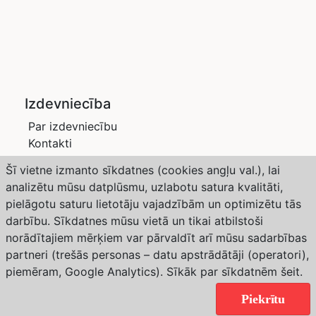
Izdevniecība
Par izdevniecību
Kontakti
Privātuma politika
Šī vietne izmanto sīkdatnes (cookies angļu val.), lai
Žurnāli
analizētu mūsu datplūsmu, uzlabotu satura kvalitāti,
Saimnieks LV
pielāgotu saturu lietotāju vajadzībām un optimizētu tās
Dārzs un Drava
darbību. Sīkdatnes mūsu vietā un tikai atbilstoši
Abonēšana
norādītajiem mērķiem var pārvaldīt arī mūsu sadarbības
partneri (trešās personas – datu apstrādātāji (operatori),
Weather forecast from Yr, delivered by the Norwegian
piemēram, Google Analytics). Sīkāk par sīkdatnēm
šeit
.
Meteorological Institute and NRK
Copyright © 2024 Izdevniecība “SaimnieksLV”. All
Piekrītu
rights reserved.