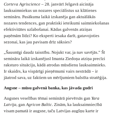
Corteva Agriscience
– 28. janvārī Jelgavā aicināja
lauksaimniekus un nozares speciālistus uz klātienes
semināru. Pasākuma laikā izskanēja gan aktuālākās
nozares tendences, gan praktiski ieteikumi saimniekošanas
efektivitātes uzlabošanai. Kādas galvenās atziņas
paņēmām līdzi? Ko eksperti iesaka darīt, gatavojoties
sezonai, kas jau pavisam drīz sāksies?
„Šausmīgi daudz taisnību. Nojukt var, ja nav savējās.” Šī
semināra laikā izskanējusī Imanta Ziedoņa atziņa precīzi
raksturo situāciju, kādā atrodas mūsdienu lauksaimnieks.
Ir skaidrs, ka vispārīgi pieņēmumi vairs nestrādā – ir
jāatrod sava, uz faktiem un mērījumiem balstīta stratēģija.
Augsne – mūsu galvenā banka, kas jāvada gudri
Augsnes veselības tēmai seminārā pievērsās gan
Yara
Latvija
, gan
Agricon Baltic
. Zinām, ka lauksaimniecībā
visam pamatā ir augsne, taču Latvijas augšņu karte ir