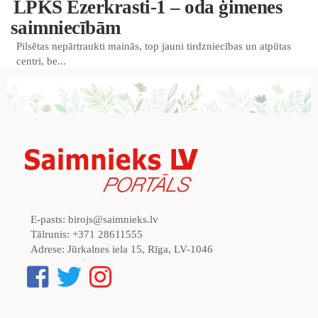
LPKS Ezerkrasti-1 – oda ģimenes
saimniecībām
Pilsētas nepārtraukti mainās, top jauni tirdzniecības un atpūtas
centri, be...
E-pasts:
birojs@saimnieks.lv
Tālrunis:
+371 28611555
Adrese:
Jūrkalnes iela 15, Rīga, LV-1046