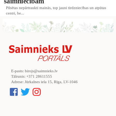
saimniecībām
Pilsētas nepārtraukti mainās, top jauni tirdzniecības un atpūtas
centri, be...
E-pasts:
birojs@saimnieks.lv
Tālrunis:
+371 28611555
Adrese:
Jūrkalnes iela 15, Rīga, LV-1046