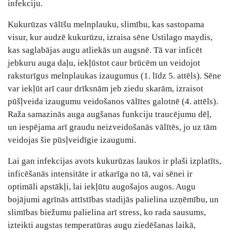
infekciju.
Kukurūzas vālīšu melnplauku, slimību, kas sastopama
visur, kur audzē kukurūzu, izraisa sēne Ustilago maydis,
kas saglabājas augu atliekās un augsnē. Tā var inficēt
jebkuru auga daļu, iekļūstot caur brūcēm un veidojot
raksturīgus melnplaukas izaugumus (1. līdz 5. attēls). Sēne
var iekļūt arī caur drīksnām jeb ziedu skarām, izraisot
pūšļveida izaugumu veidošanos vālītes galotnē (4. attēls).
Raža samazinās auga augšanas funkciju traucējumu dēļ,
un iespējama arī graudu neizveidošanās vālītēs, jo uz tām
veidojas šie pūsļveidīgie izaugumi.
Lai gan infekcijas avots kukurūzas laukos ir plaši izplatīts,
inficēšanās intensitāte ir atkarīga no tā, vai sēnei ir
optimāli apstākļi, lai iekļūtu augošajos augos. Augu
bojājumi agrīnās attīstības stadijās palielina uzņēmību, un
slimības biežumu palielina arī stress, ko rada sausums,
izteikti augstas temperatūras augu ziedēšanas laikā,