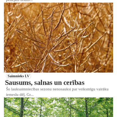
Saimnieks LV
Sausums, salnas un cerības
Šo lauksaimniecības sezonu nenosauksi par veiksmīgu vairāku
iemeslu dēļ. Gr...