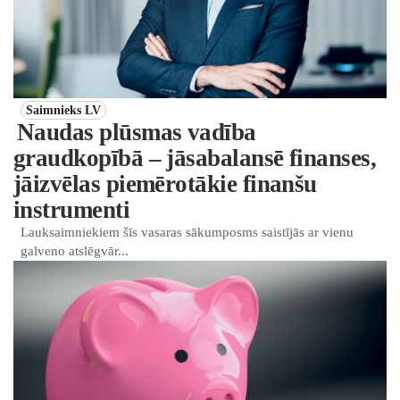
Saimnieks LV
Naudas plūsmas vadība
graudkopībā – jāsabalansē finanses,
jāizvēlas piemērotākie finanšu
instrumenti
Lauksaimniekiem šīs vasaras sākumposms saistījās ar vienu
galveno atslēgvār...