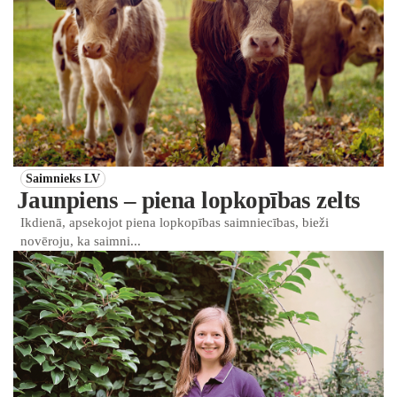
Saimnieks LV
Jaunpiens – piena lopkopības zelts
Ikdienā, apsekojot piena lopkopības saimniecības, bieži
novēroju, ka saimni...