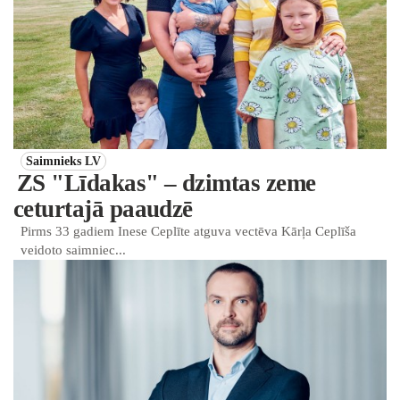
Saimnieks LV
ZS "Līdakas" – dzimtas zeme
ceturtajā paaudzē
Pirms 33 gadiem Inese Ceplīte atguva vectēva Kārļa Ceplīša
veidoto saimniec...