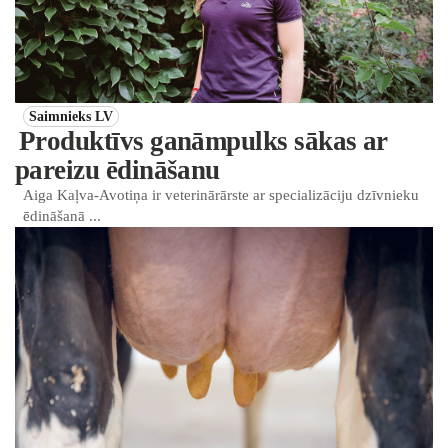
Saimnieks LV
Produktīvs ganāmpulks sākas ar
pareizu ēdināšanu
Aiga Kaļva-Avotiņa ir veterinārārste ar specializāciju dzīvnieku
ēdināšanā ...