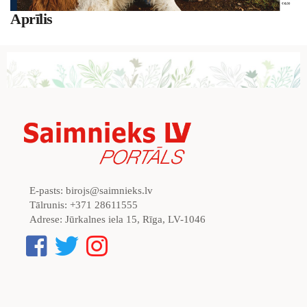
Aprīlis
E-pasts:
birojs@saimnieks.lv
Tālrunis:
+371 28611555
Adrese:
Jūrkalnes iela 15, Rīga, LV-1046