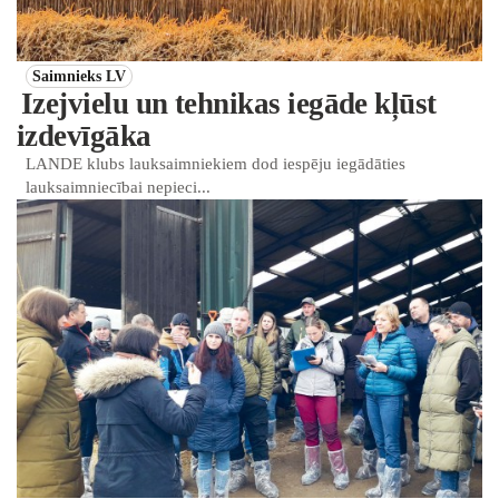
Saimnieks LV
Izejvielu un tehnikas iegāde kļūst
izdevīgāka
LANDE klubs lauksaimniekiem dod iespēju iegādāties
lauksaimniecībai nepieci...