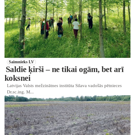
Saimnieks LV
Saldie ķirši – ne tikai ogām, bet arī
koksnei
Latvijas Valsts mežzinātnes institūta Silava vadošās pētnieces
Dr.sc.ing. M...