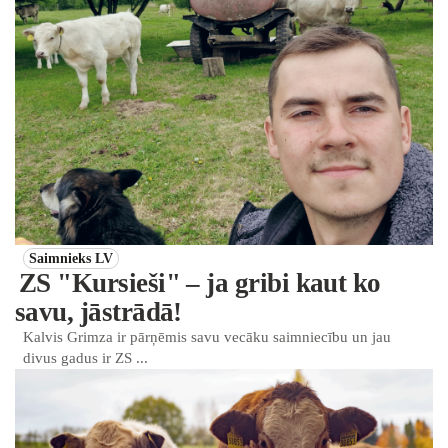
Saimnieks LV
ZS "Kursieši" – ja gribi kaut ko
savu, jāstrādā!
Kalvis Grimza ir pārņēmis savu vecāku saimniecību un jau
divus gadus ir ZS ...