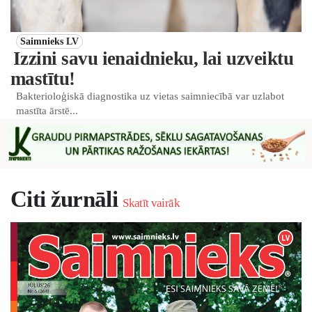
Saimnieks LV
Izzini savu ienaidnieku, lai uzveiktu
mastītu!
Bakterioloģiskā diagnostika uz vietas saimniecībā var uzlabot
mastīta ārstē...
Citi žurnāli
Skatīt vairāk