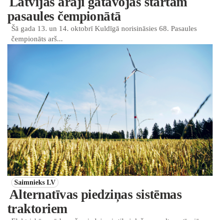
Latvijas arāji gatavojas startam
pasaules čempionātā
Šā gada 13. un 14. oktobrī Kuldīgā norisināsies 68. Pasaules
čempionāts arš...
Saimnieks LV
Alternatīvas piedziņas sistēmas
traktoriem