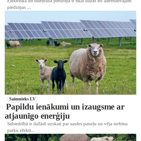
Elektriskā un ūdeņraža piedziņa ir tikai dažas no alternatīvajām
piedziņas ...
Saimnieks LV
Papildu ienākumi un izaugsme ar
atjaunīgo enerģiju
Sabiedrībā ir dažādi uzskati par saules paneļu un vēja turbīnu
parku efekti...