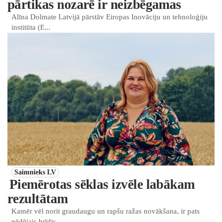
pārtikas nozarē ir neizbēgamas
Alīna Dolmate Latvijā pārstāv Eiropas Inovāciju un tehnoloģiju
institūta (E...
Saimnieks LV
Piemērotas sēklas izvēle labākam
rezultātam
Kamēr vēl norit graudaugu un rapšu ražas novākšana, ir pats
pēdējais brīdis...