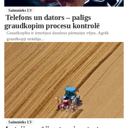
Saimnieks LV
Telefons un dators – palīgs
graudkopim procesu kontrolē
Graudkopība ir izturējusi daudzus pārmaiņu vējus. Agrāk
graudkopji strādāja...
Saimnieks LV