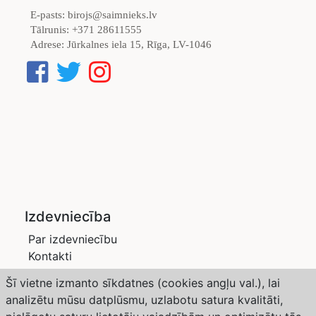
E-pasts:
birojs@saimnieks.lv
Tālrunis:
+371 28611555
Adrese:
Jūrkalnes iela 15, Rīga, LV-1046
Izdevniecība
Par izdevniecību
Kontakti
Privātuma politika
Šī vietne izmanto sīkdatnes (cookies angļu val.), lai
Žurnāli
analizētu mūsu datplūsmu, uzlabotu satura kvalitāti,
Saimnieks LV