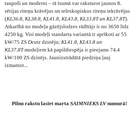
taupoši un moderni – tā īsumā var raksturot jaunos 8.
sērijas riteņu krāvējus un teleskopiskos riteņu iekrāvējus
(
KL36.8, KL38.8, KL41.8, KL43.8, KL33.8T un KL37.8T
).
Atkarībā no modeļa gāzējslodzes rādītājs ir no 3650 līdz
4250 kg. Visi modeļi standarta variantā ir aprīkoti ar 55
kW/75 ZS
Deutz
dzinēju;
KL41.8, KL43.8 un
KL37.8T
modeļiem kā papildiespēja ir pieejams 74.4
kW/100 ZS dzinējs. Jaunizstrādātā piedziņa ļauj
izmantot...
Pilnu
rakstu lasiet marta
SAIMNIEKS LV
numurā!