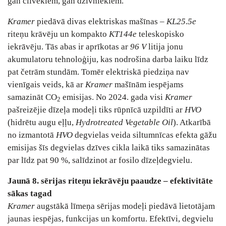
gan cilvēkiem, gan dzīvniekiem.
Kramer
piedāvā divas elektriskas mašīnas –
KL25.5e
riteņu krāvēju un kompakto
KT144e
teleskopisko
iekrāvēju. Tās abas ir aprīkotas ar
96 V
litija jonu
akumulatoru tehnoloģiju, kas nodrošina darba laiku līdz
pat četrām stundām. Tomēr elektriskā piedziņa nav
vienīgais veids, kā ar
Kramer
mašīnām iespējams
samazināt CO
emisijas. No 2024. gada visi
Kramer
2
pašreizējie dīzeļa modeļi tiks rūpnīcā uzpildīti ar
HVO
(hidrētu augu eļļu,
Hydrotreated Vegetable Oil
). Atkarībā
no izmantotā
HVO
degvielas veida siltumnīcas efekta gāžu
emisijas šīs degvielas dzīves cikla laikā tiks samazinātas
par līdz pat 90 %, salīdzinot ar fosilo dīzeļdegvielu.
Jaunā 8. sērijas riteņu iekrāvēju paaudze – efektivitāte
sākas tagad
Kramer
augstākā līmeņa sērijas modeļi piedāvā lietotājam
jaunas iespējas, funkcijas un komfortu. Efektīvi, degvielu