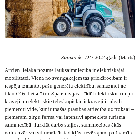
Saimnieks LV
/ 2024.gads (Marts)
Arvien lielāka nozīme lauksaimniecībā ir elektriskajai
mobilitātei. Viena no svarīgākajām tās priekšrocībām ir
iespēja izmantot pašu ģenerētu elektrību, samazinot ne
tikai CO
, bet arī trokšņa emisijas. Tādēļ elektriskie riteņu
2
krāvēji un elektriskie teleskopiskie iekrāvēji ir ideāli
piemēroti vidē, kur ir īpašas prasības attiecībā uz troksni –
piemēram, zirgu fermā vai intensīvi apmeklētā tūrisma
saimniecībā. Turklāt darbs staļļos, saimniecības ēkās,
noliktavās vai siltumnīcās tad kļūst ievērojami patīkamāk