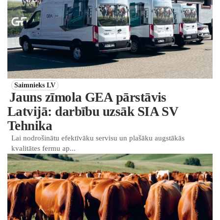
Saimnieks LV
Jauns zīmola GEA pārstāvis
Latvijā: darbību uzsāk SIA SV
Tehnika
Lai nodrošinātu efektīvāku servisu un plašāku augstākās
kvalitātes fermu ap...