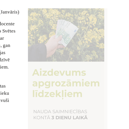
(Janvāris)
 docente
o Svētes
ar
u, gan
jas
dzīvē
kiem.
ntas
nieku
uvuši