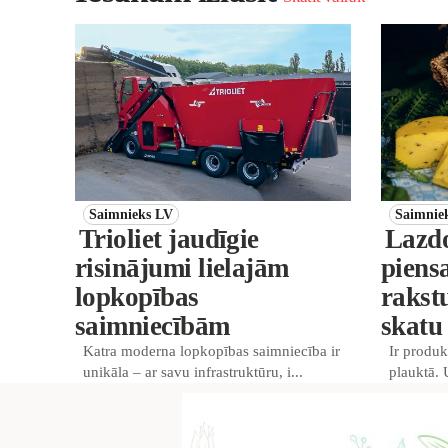
Saimnieks LV
Saimnie
Trioliet jaudīgie
Lazd
risinājumi lielajām
piens
lopkopības
rakst
saimniecībām
skatu
Katra moderna lopkopības saimniecība ir
Ir produk
unikāla – ar savu infrastruktūru, i...
plauktā. 