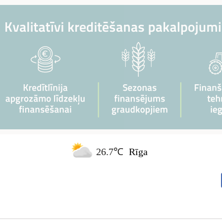
26.7℃
Rīga