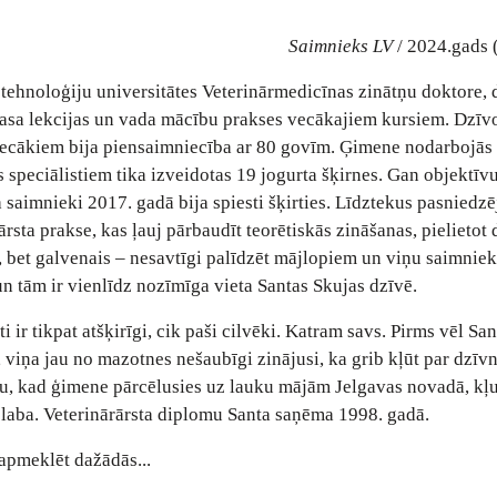
Saimnieks LV
/ 2024.gads 
 tehnoloģiju universitātes Veterinārmedicīnas zinātņu doktore,
Lasa lekcijas un vada mācību prakses vecākajiem kursiem. Dzīv
vecākiem bija piensaimniecība ar 80 govīm. Ģimene nodarbojās 
speciālistiem tika izveidotas 19 jogurta šķirnes. Gan objektīv
saimnieki 2017. gadā bija spiesti šķirties. Līdztekus pasniedzē
rsta prakse, kas ļauj pārbaudīt teorētiskās zināšanas, pielietot 
, bet galvenais – nesavtīgi palīdzēt mājlopiem un viņu saimnie
un tām ir vienlīdz nozīmīga vieta Santas Skujas dzīvē.
ti ir tikpat atšķirīgi, cik paši cilvēki. Katram savs. Pirms vēl Sa
 viņa jau no mazotnes nešaubīgi zinājusi, ka grib kļūt par dzīv
aču, kad ģimene pārcēlusies uz lauku mājām Jelgavas novadā, kļ
i laba. Veterinārārsta diplomu Santa saņēma 1998. gadā.
apmeklēt dažādās...