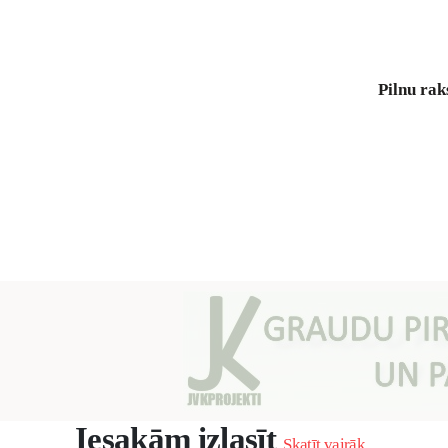
Pilnu
raks
Iesakām izlasīt
Skatīt vairāk