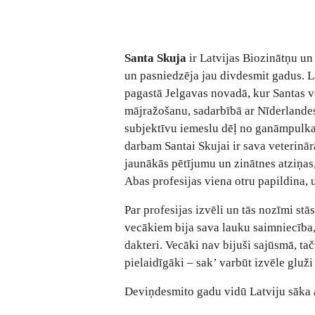
Santa Skuja
ir Latvijas Biozinātņu un
un pasniedzēja jau divdesmit gadus. 
pagastā Jelgavas novadā, kur Santas 
mājražošanu, sadarbībā ar Nīderlandes 
subjektīvu iemeslu dēļ no ganāmpulka 
darbam Santai Skujai ir sava veterinārā
jaunākās pētījumu un zinātnes atziņas
Abas profesijas viena otru papildina, 
Par profesijas izvēli un tās nozīmi stās
vecākiem bija sava lauku saimniecība,
dakteri. Vecāki nav bijuši sajūsmā, t
pielaidīgāki – sak’ varbūt izvēle gluž
Deviņdesmito gadu vidū Latviju sāka 