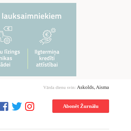
Askolds, Aisma
Vārda dienu svin:
Abonēt Žurnālu