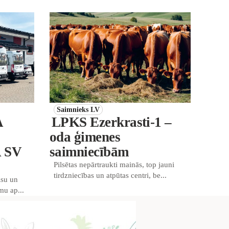
Saimnieks LV
A
LPKS Ezerkrasti-1 –
oda ģimenes
A SV
saimniecībām
Pilsētas nepārtraukti mainās, top jauni
tirdzniecības un atpūtas centri, be...
isu un
mu ap...