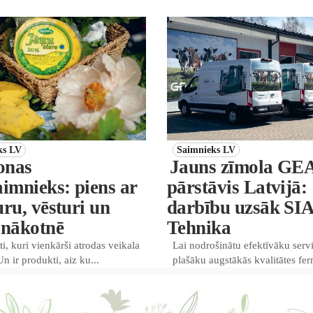
ks LV
Saimnieks LV
onas
Jauns zīmola GE
aimnieks: piens ar
pārstāvis Latvijā:
uru, vēsturi un
darbību uzsāk SI
 nākotnē
Tehnika
ti, kuri vienkārši atrodas veikala
Lai nodrošinātu efektīvāku serv
Un ir produkti, aiz ku...
plašāku augstākās kvalitātes fer