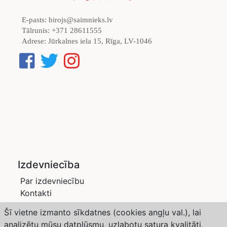
E-pasts:
birojs@saimnieks.lv
Tālrunis:
+371 28611555
Adrese:
Jūrkalnes iela 15, Rīga, LV-1046
Izdevniecība
Par izdevniecību
Kontakti
Privātuma politika
Šī vietne izmanto sīkdatnes (cookies angļu val.), lai
Žurnāli
analizētu mūsu datplūsmu, uzlabotu satura kvalitāti,