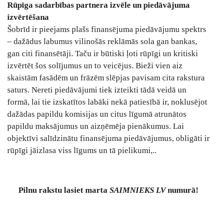
Rūpīga sadarbības partnera izvēle un piedāvājuma
izvērtēšana
Šobrīd ir pieejams plašs finansējuma piedāvājumu spektrs
– dažādus labumus vilinošās reklāmās sola gan bankas,
gan citi finansētāji. Taču ir būtiski ļoti rūpīgi un kritiski
izvērtēt šos solījumus un to veicējus. Bieži vien aiz
skaistām fasādēm un frāzēm slēpjas pavisam cita rakstura
saturs. Nereti piedāvājumi tiek izteikti tādā veidā un
formā, lai tie izskatītos labāki nekā patiesībā ir, noklusējot
dažādas papildu komisijas un citus līgumā atrunātos
papildu maksājumus un aizņēmēja pienākumus. Lai
objektīvi salīdzinātu finansējuma piedāvājumus, obligāti ir
rūpīgi jāizlasa viss līgums un tā pielikumi,..
Pilnu
rakstu lasiet marta
SAIMNIEKS LV
numurā!