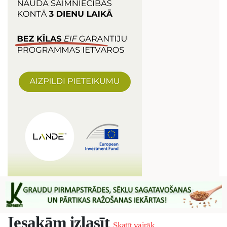
Iesakām izlasīt
Skatīt vairāk