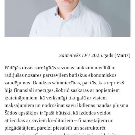
Saimnieks LV
/ 2025.gads (Marts)
Pēdējās divas sarežģītās sezonas lauksaimniecībā ir
radījušas nozares pārstāvjiem būtiskus ekonomiskos
zaudējumus. Daudzas saimniecības, pat tās, kas iepriekš
bija finansiāli spēcīgas, šobrīd saskaras ar nopietniem
izaicinājumiem, kā veiksmīgi tikt galā ar visiem
maksājumiem un nodrošināt savu ikdienas naudas plūsmu.
Šādos apstākļos ir īpaši būtiski, kā izdodas veidot
attiecības ar saviem kreditoriem – finansētājiem un
piegādātājiem, pareizi piesaistīt un sastrukturēt