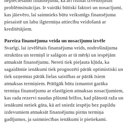
nepieciešamo finansējumu, kā arī risināt izveidojušās
problēmsituācijas. Ir vairāki būtiski faktori un nosacījumi,
kas jāievēro, lai saimnieks būtu veiksmīgs finansējuma
piesaistē un labu ilgtermiņa attiecību veidošanā ar
kreditētājiem.
Pareiza finansējuma veida un nosacījumu izvēle
Svarīgi, lai izvēlētais finansējuma veids, nodrošinājuma
struktūra un termiņš ir salāgots ar tā mērķi un iespējām
atmaksāt finansējumu. Nereti tiek pieļauta kļūda, ka
sagaidāmie ienākumi tiek prognozēti pārāk optimistiski un
tiek uzņemtas pārāk lielas saistības ar pārāk īsiem
atmaksas termiņiem. Prātīgāk būtu izmantot garāka
termiņa finansējumu ar elastīgiem atmaksas nosacījumiem,
kas rada rezervi naudas plūsmā brīžos, kad plānotā raža un
ienākumi netiek gūta, kā arī sniedz iespēju bez papildu
izdevumiem atmaksāt finansējumu pirms termiņa
gadījumos, ja saimniecības ienākumi ir pietiekami.