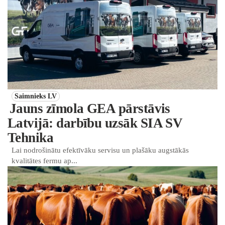
Saimnieks LV
Jauns zīmola GEA pārstāvis
Latvijā: darbību uzsāk SIA SV
Tehnika
Lai nodrošinātu efektīvāku servisu un plašāku augstākās
kvalitātes fermu ap...