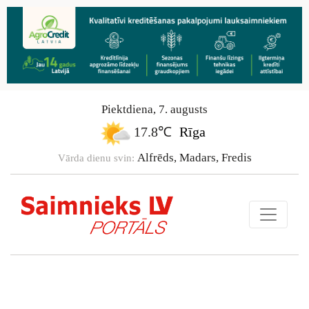
Piektdiena
,
7
.
augusts
17.8℃
Rīga
Alfrēds, Madars, Fredis
Vārda dienu svin: