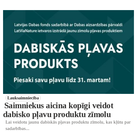
Lauksaimniecība
Saimniekus aicina kopīgi veidot
dabisko pļavu produktu zīmolu
Lai veidotu jaunu dabiskās pļavas produktu zīmolu, kas kļūtu par
sadarbības...