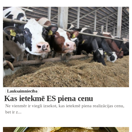
Lauksaimniecība
Kas ietekmē ES piena cenu
Ne vienmēr ir viegli izsekot, kas ietekmē piena realizācijas cenu,
bet ir z...