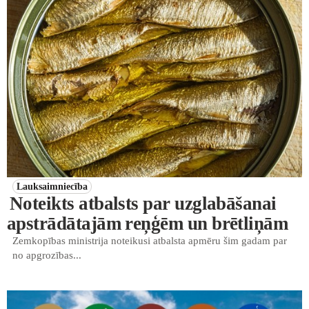
Lauksaimniecība
Noteikts atbalsts par uzglabāšanai
apstrādātajām reņģēm un brētliņām
Zemkopības ministrija noteikusi atbalsta apmēru šim gadam par
no apgrozības...