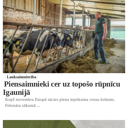
Lauksaimniecība
Piensaimnieki cer uz topošo rūpnīcu
Igaunijā
Kopš novembra Eiropā sācies piena iepirkuma cenas kritums.
Februāra sākumā ...