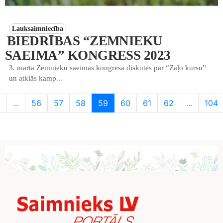
Lauksaimniecība
BIEDRĪBAS “ZEMNIEKU
SAEIMA” KONGRESS 2023
3. martā Zemnieku saeimas kongresā diskutēs par “Zaļo kursu”
un atklās kamp...
2
...
56
57
58
59
60
61
62
...
104