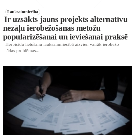
Lauksaimniecība
Ir uzsākts jauns projekts alternatīvu
nezāļu ierobežošanas metožu
popularizēšanai un ieviešanai praksē
Herbicīdu lietošanu lauksaimniecībā aizvien vairāk ierobežo
tādas problēmas...