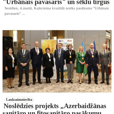
"Urbānais pavasaris" un sēklu tirgus
Sestdien, 4.martā, Kalnciema kvartālā notiks pasākums "Urbānais
pavasaris" ...
Lauksaimniecība
Noslēdzies projekts „Azerbaidžānas
sanitāro un fitosanitāro pasākumu