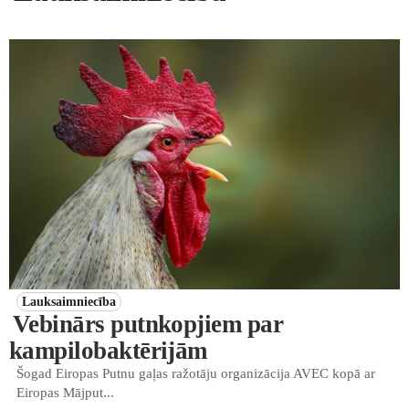
Lauksaimniecība
Vebinārs putnkopjiem par
kampilobaktērijām
Šogad Eiropas Putnu gaļas ražotāju organizācija AVEC kopā ar
Eiropas Mājput...