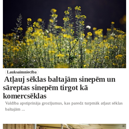
Lauksaimniecība
Atļauj sēklas baltajām sinepēm un
sāreptas sinepēm tirgot kā
komercsēklas
Valdība apstiprināja grozījumus, kas paredz turpmāk atļaut sēklas
baltajām ...