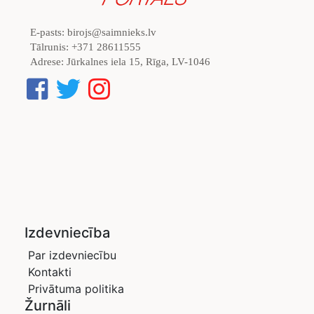
E-pasts:
birojs@saimnieks.lv
Tālrunis:
+371 28611555
Adrese:
Jūrkalnes iela 15, Rīga, LV-1046
Izdevniecība
Par izdevniecību
Kontakti
Privātuma politika
Žurnāli