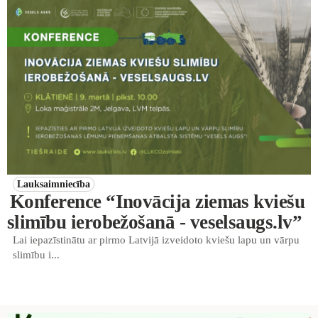
Lauksaimniecība
Konference “Inovācija ziemas kviešu
slimību ierobežošanā - veselsaugs.lv”
Lai iepazīstinātu ar pirmo Latvijā izveidoto kviešu lapu un vārpu
slimību i...