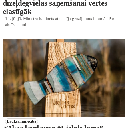
dīzeļdegvielas saņemšanai vērtēs
elastīgāk
14. jūlijā, Ministru kabinets atbalstīja grozījumus likumā “Par
akcīzes nod...
Lauksaimniecība