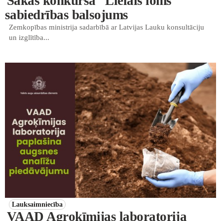
Sākas konkursa “Lielais loms”
sabiedrības balsojums
Zemkopības ministrija sadarbībā ar Latvijas Lauku konsultāciju
un izglītība...
Lauksaimniecība
VAAD Agroķīmijas laboratorija