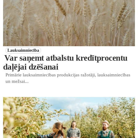
Lauksaimniecība
Var saņemt atbalstu kredītprocentu
daļējai dzēšanai
Primārie lauksaimniecības produkcijas ražotāji, lauksaimniecības
un mežsai...