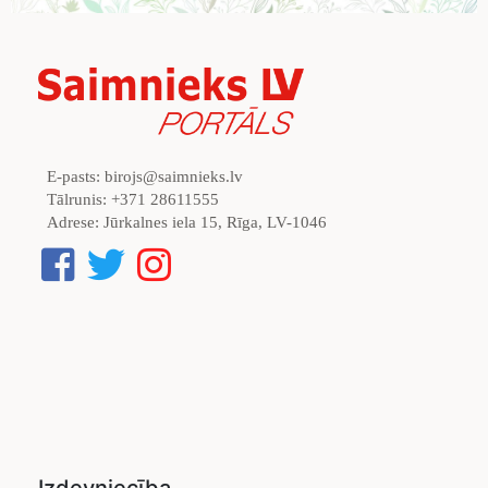
E-pasts:
birojs@saimnieks.lv
Tālrunis:
+371 28611555
Adrese:
Jūrkalnes iela 15, Rīga, LV-1046