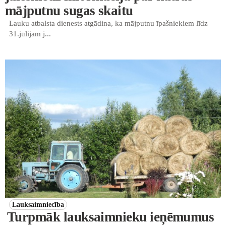
mājputnu sugas skaitu
Lauku atbalsta dienests atgādina, ka mājputnu īpašniekiem līdz
31.jūlijam j...
Lauksaimniecība
Turpmāk lauksaimnieku ieņēmumus