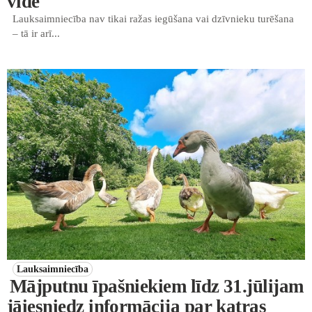
vide
Lauksaimniecība nav tikai ražas iegūšana vai dzīvnieku turēšana
– tā ir arī...
Lauksaimniecība
Mājputnu īpašniekiem līdz 31.jūlijam
jāiesniedz informācija par katras