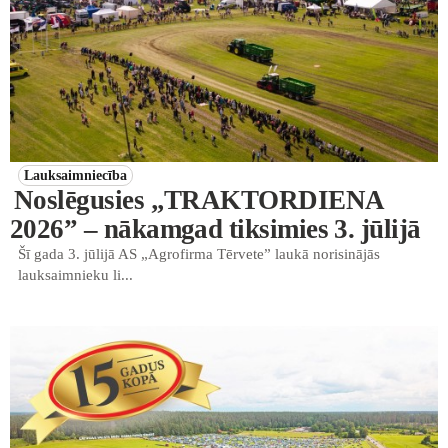
Lauksaimniecība
Noslēgusies „TRAKTORDIENA
2026” – nākamgad tiksimies 3. jūlijā
Šī gada 3. jūlijā AS „Agrofirma Tērvete” laukā norisinājās
lauksaimnieku li...