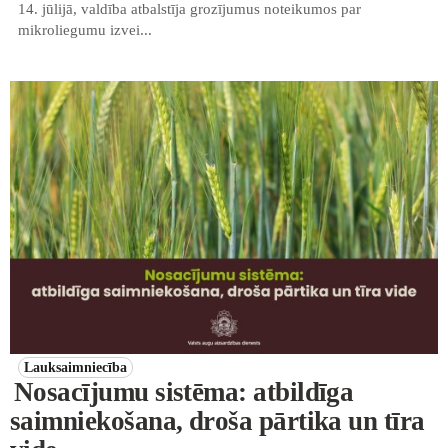
14. jūlijā, valdība atbalstīja grozījumus noteikumos par
mikroliegumu izvei...
Lauksaimniecība
Nosacījumu sistēma: atbildīga
saimniekošana, droša pārtika un tīra