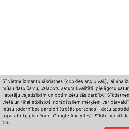
Šī vietne izmanto sīkdatnes (cookies angļu val.), lai analiz
mūsu datplūsmu, uzlabotu satura kvalitāti, pielāgotu satu
lietotāju vajadzībām un optimizētu tās darbību. Sīkdatne
vietā un tikai atbilstoši norādītajiem mērķiem var pārvaldīt
mūsu sadarbības partneri (trešās personas – datu apstrād
(operatori), piemēram, Google Analytics). Sīkāk par sīkd
šeit
.