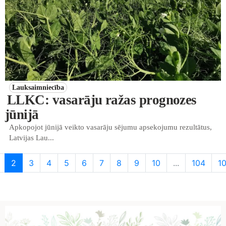
Lauksaimniecība
LLKC: vasarāju ražas prognozes
jūnijā
Apkopojot jūnijā veikto vasarāju sējumu apsekojumu rezultātus,
Latvijas Lau...
2
3
4
5
6
7
8
9
10
...
104
1