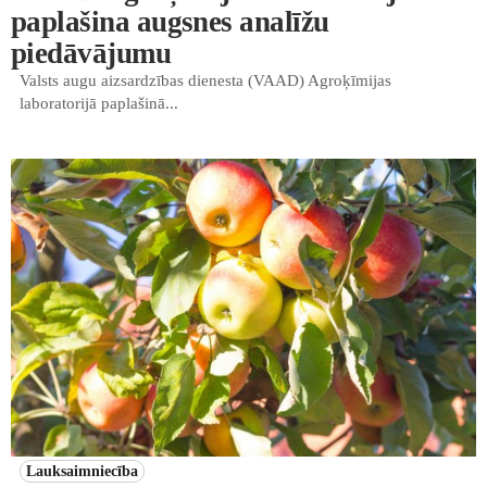
paplašina augsnes analīžu
piedāvājumu
Valsts augu aizsardzības dienesta (VAAD) Agroķīmijas
laboratorijā paplašinā...
Lauksaimniecība