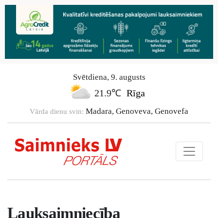
Svētdiena
,
9
.
augusts
21.9℃
Rīga
Madara, Genoveva, Genovefa
Vārda dienu svin:
Lauksaimniecība