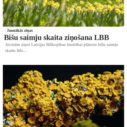
Jaunākās ziņas
Bišu saimju skaita ziņošana LBB
Aicinām ziņot Latvijas Biškopības biedrībai plānoto bišu saimju
skaitu līdz...