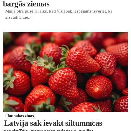
bargās ziemas
Maija otrā puse ir laiks, kad vislabāk iespējams izvērtēt, kā
aizvadītā zie...
Jaunākās ziņas
Latvijā sāk ievākt siltumnīcās