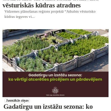
vēsturiskās kūdras atradnes
Vidzemes plānošanas reģions projektā “Atbalsts vēsturisko
kūdras ieguves vi...
Jaunākās ziņas
Gadatirgu un izstāžu sezona: ko