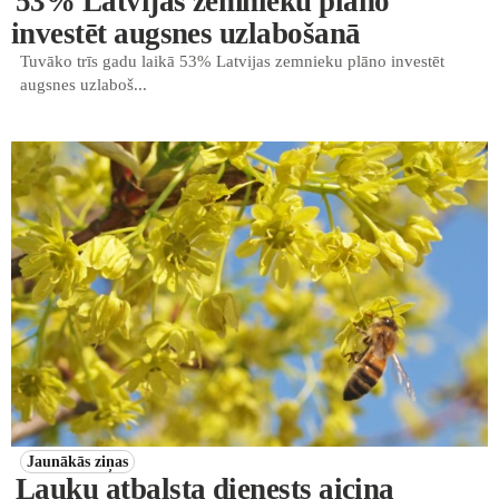
53% Latvijas zemnieku plāno
investēt augsnes uzlabošanā
Tuvāko trīs gadu laikā 53% Latvijas zemnieku plāno investēt
augsnes uzlaboš...
Jaunākās ziņas
Lauku atbalsta dienests aicina