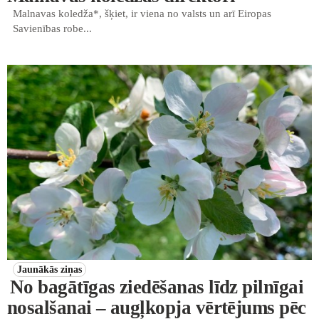
Malnavas koledža*, šķiet, ir viena no valsts un arī Eiropas
Savienības robe...
Jaunākās ziņas
No bagātīgas ziedēšanas līdz pilnīgai
nosalšanai – augļkopja vērtējums pēc