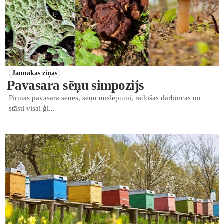
Jaunākās ziņas
Pavasara sēņu simpozijs
Pirmās pavasara sēnes, sēņu noslēpumi, radošas darbnīcas un
stāsti visai ģi...