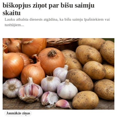
biškopjus ziņot par bišu saimju
skaitu
Lauku atbalsta dienests atgādina, ka bišu saimju īpašniekiem vai
turētājiem...
Jaunākās ziņas