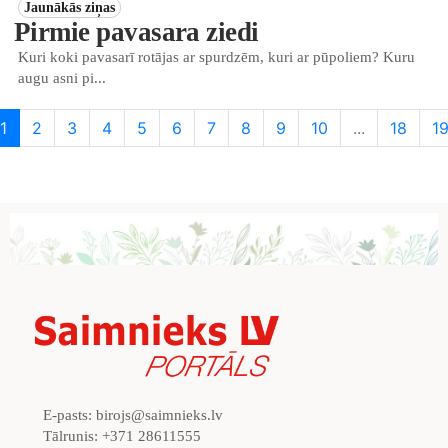
Jaunākās ziņas
Pirmie pavasara ziedi
Kuri koki pavasarī rotājas ar spurdzēm, kuri ar pūpoliem? Kuru
augu asni pi...
1
2
3
4
5
6
7
8
9
10
...
18
1
E-pasts:
birojs@saimnieks.lv
Tālrunis:
+371 28611555