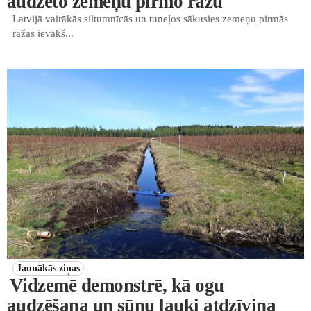
audzēto zemeņu pirmo ražu
Latvijā vairākās siltumnīcās un tuneļos sākusies zemeņu pirmās
ražas ievākš...
Jaunākās ziņas
Vidzemē demonstrē, kā ogu
audzēšana un sūnu lauki atdzīvina