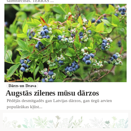
saimniecībās. TERRAS ...
Dārzs un Drava
Augstās zilenes mūsu dārzos
Pēdējās desmitgadēs gan Latvijas dārzos, gan tirgū arvien
populārākas kļūst...