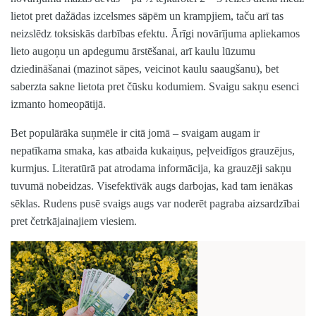
lietot pret dažādas izcelsmes sāpēm un krampjiem, taču arī tas
neizslēdz toksiskās darbības efektu. Ārīgi novārījuma apliekamos
lieto augoņu un apdegumu ārstēšanai, arī kaulu lūzumu
dziedināšanai (mazinot sāpes, veicinot kaulu saaugšanu), bet
saberzta sakne lietota pret čūsku kodumiem. Svaigu sakņu esenci
izmanto homeopātijā.
Bet populārāka suņmēle ir citā jomā – svaigam augam ir
nepatīkama smaka, kas atbaida kukaiņus, peļveidīgos grauzējus,
kurmjus. Literatūrā pat atrodama informācija, ka grauzēji sakņu
tuvumā nobeidzas. Visefektīvāk augs darbojas, kad tam ienākas
sēklas. Rudens pusē svaigs augs var noderēt pagraba aizsardzībai
pret četrkājainajiem viesiem.