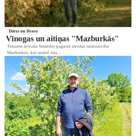
Dārzs un Drava
Vīnogas un aitiņas "Mazburkās"
Tukuma novada Smārdes pagastā atrodas saimniecība
Mazburkas, kur audzē aita...