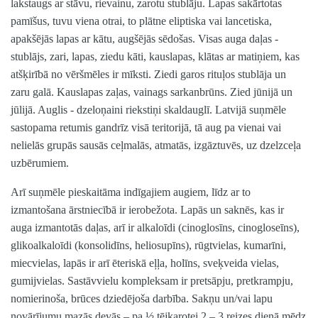
lakstaugs ar stāvu, rievainu, zarotu stublāju. Lapas sakārtotas
pamīšus, tuvu viena otrai, to plātne eliptiska vai lancetiska,
apakšējās lapas ar kātu, augšējās sēdošas. Visas auga daļas -
stublājs, zari, lapas, ziedu kāti, kauslapas, klātas ar matiņiem, kas
atšķirībā no vēršmēles ir mīksti. Ziedi garos rituļos stublāja un
zaru galā. Kauslapas zaļas, vainags sarkanbrūns. Zied jūnijā un
jūlijā. Auglis - dzeloņaini riekstiņi skaldauglī. Latvijā suņmēle
sastopama retumis gandrīz visā teritorijā, tā aug pa vienai vai
nelielās grupās sausās ceļmalās, atmatās, izgāztuvēs, uz dzelzceļa
uzbērumiem.
Arī suņmēle pieskaitāma indīgajiem augiem, līdz ar to
izmantošana ārstniecībā ir ierobežota. Lapās un saknēs, kas ir
auga izmantotās daļas, arī ir alkaloīdi (cinoglosīns, cinogloseīns),
glikoalkaloīdi (konsolidīns, heliosupīns), rūgtvielas, kumarīni,
miecvielas, lapās ir arī ēteriskā eļļa, holīns, sveķveida vielas,
gumijvielas. Sastāvvielu kompleksam ir pretsāpju, pretkrampju,
nomierinoša, brūces dziedējoša darbība. Sakņu un/vai lapu
novārījumu mazās devās – pa ½ tējkarotei 2 – 3 reizes dienā mēdz