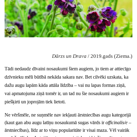
Dārzs un Drava
/ 2019.gads (Ziema.)
Tādi nedaudz dīvaini nosaukumi šiem augiem, jo tiem ar attiecīgo
dzīvnieku mēli būtībā nekāda sakara nav. Bet cilvēki uzskata, ka
dažu augu lapām kāda attāla līdzība – vai nu lapas formas ziņā,
vai apmatojuma ziņā tomēr ir, un tad nu šie nosaukumi augiem ir
piešķirti un joprojām tiek lietoti.
Ne vēršmēle, ne suņmēle nav iekļauti ārstniecības augu kategorijā
(kaut gan abu augu latīņu nosaukumā sugas vārds ir
officinalis/e
–
ārstniecības), līdz ar to viņu popularitāte ir visai maza. Vēl vairāk