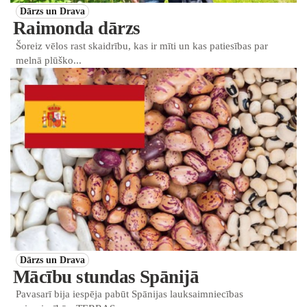
Dārzs un Drava
Raimonda dārzs
Šoreiz vēlos rast skaidrību, kas ir mīti un kas patiesības par
melnā plūško...
Dārzs un Drava
Mācību stundas Spānijā
Pavasarī bija iespēja pabūt Spānijas lauksaimniecības