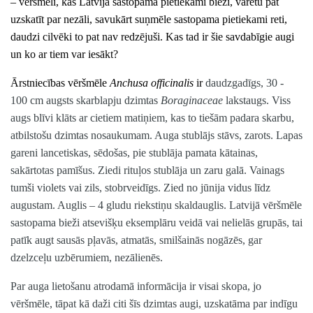
– vēršmēli, kas Latvijā sastopama pietiekami bieži, varētu pat
uzskatīt par nezāli, savukārt suņmēle sastopama pietiekami reti,
daudzi cilvēki to pat nav redzējuši. Kas tad ir šie savdabīgie augi
un ko ar tiem var iesākt?
Ārstniecības vēršmēle
Anchusa officinalis
ir
daudzgadīgs, 30 -
100 cm augsts skarblapju dzimtas
Boraginaceae
lakstaugs. Viss
augs blīvi klāts ar cietiem matiņiem, kas to tiešām padara skarbu,
atbilstošu dzimtas nosaukumam. Auga stublājs stāvs, zarots. Lapas
gareni lancetiskas, sēdošas, pie stublāja pamata kātainas,
sakārtotas pamīšus. Ziedi rituļos stublāja un zaru galā. Vainags
tumši violets vai zils, stobrveidīgs. Zied no jūnija vidus līdz
augustam. Auglis – 4 gludu riekstiņu skaldauglis. Latvijā vēršmēle
sastopama bieži atsevišķu eksemplāru veidā vai nelielās grupās, tai
patīk augt sausās pļavās, atmatās, smilšainās nogāzēs, gar
dzelzceļu uzbērumiem, nezālienēs.
Par auga lietošanu atrodamā informācija ir visai skopa, jo
vēršmēle, tāpat kā daži citi šīs dzimtas augi, uzskatāma par indīgu