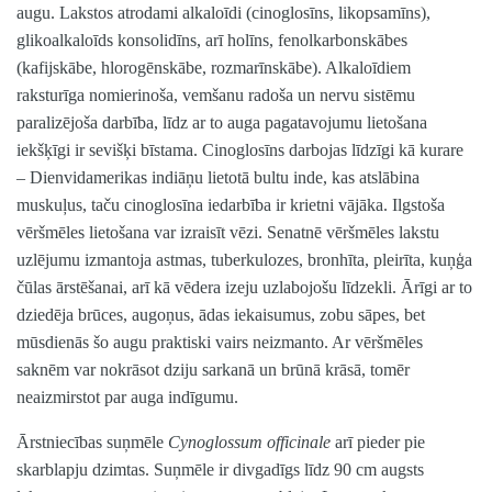
augu. Lakstos atrodami alkaloīdi (cinoglosīns, likopsamīns),
glikoalkaloīds konsolidīns, arī holīns, fenolkarbonskābes
(kafijskābe, hlorogēnskābe, rozmarīnskābe). Alkaloīdiem
raksturīga nomierinoša, vemšanu radoša un nervu sistēmu
paralizējoša darbība, līdz ar to auga pagatavojumu lietošana
iekšķīgi ir sevišķi bīstama. Cinoglosīns darbojas līdzīgi kā kurare
– Dienvidamerikas indiāņu lietotā bultu inde, kas atslābina
muskuļus, taču cinoglosīna iedarbība ir krietni vājāka. Ilgstoša
vēršmēles lietošana var izraisīt vēzi. Senatnē vēršmēles lakstu
uzlējumu izmantoja astmas, tuberkulozes, bronhīta, pleirīta, kuņģa
čūlas ārstēšanai, arī kā vēdera izeju uzlabojošu līdzekli. Ārīgi ar to
dziedēja brūces, augoņus, ādas iekaisumus, zobu sāpes, bet
mūsdienās šo augu praktiski vairs neizmanto. Ar vēršmēles
saknēm var nokrāsot dziju sarkanā un brūnā krāsā, tomēr
neaizmirstot par auga indīgumu.
Ārstniecības suņmēle
Cynoglossum officinale
arī pieder pie
skarblapju dzimtas. Suņmēle ir divgadīgs līdz 90 cm augsts