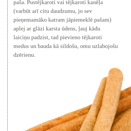
paša. Pustējkaroti vai tējkaroti kanēļa
(varbūt arī citu daudzumu, jo sev
pieņemamāko katram jāpiemeklē pašam)
aplej ar glāzi karsta ūdens, ļauj kādu
laiciņu padzist, tad pievieno tējkaroti
medus un bauda kā sildošu, omu uzlabojošu
dzērienu.