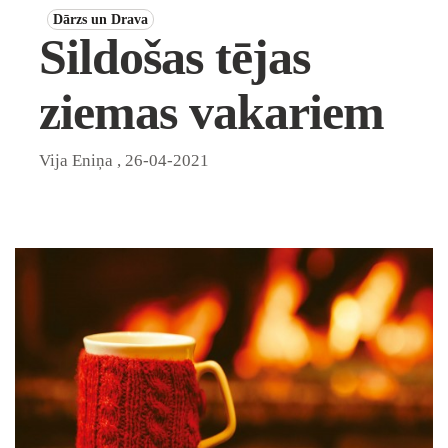
Dārzs un Drava
Sildošas tējas
ziemas vakariem
Vija Eniņa
,
26-04-2021