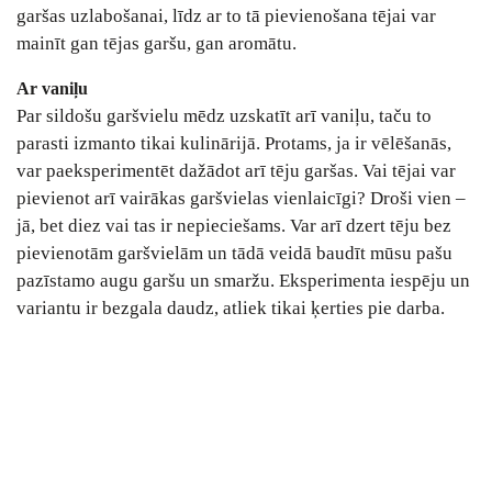
garšas uzlabošanai, līdz ar to tā pievienošana tējai var
mainīt gan tējas garšu, gan aromātu.
Ar vaniļu
Par sildošu garšvielu mēdz uzskatīt arī vaniļu, taču to
parasti izmanto tikai kulinārijā. Protams, ja ir vēlēšanās,
var paeksperimentēt dažādot arī tēju garšas. Vai tējai var
pievienot arī vairākas garšvielas vienlaicīgi? Droši vien –
jā, bet diez vai tas ir nepieciešams. Var arī dzert tēju bez
pievienotām garšvielām un tādā veidā baudīt mūsu pašu
pazīstamo augu garšu un smaržu. Eksperimenta iespēju un
variantu ir bezgala daudz, atliek tikai ķerties pie darba.