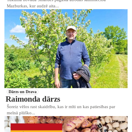
Mazburkas, kur audzē aita...
Dārzs un Drava
Raimonda dārzs
Šoreiz vēlos rast skaidrību, kas ir mīti un kas patiesības par
melnā plūško...