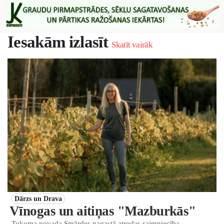
Iesakām izlasīt
Skatīt vairāk
Dārzs un Drava
Vīnogas un aitiņas "Mazburkās"
Tukuma novada Smārdes pagastā atrodas saimniecība