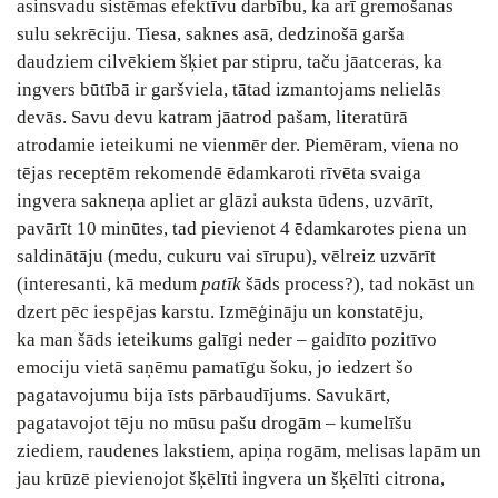
asinsvadu sistēmas efektīvu darbību, ka arī gremošanas
sulu sekrēciju. Tiesa, saknes asā, dedzinošā garša
daudziem cilvēkiem šķiet par stipru, taču jāatceras, ka
ingvers būtībā ir garšviela, tātad izmantojams nelielās
devās. Savu devu katram jāatrod pašam, literatūrā
atrodamie ieteikumi ne vienmēr der. Piemēram, viena no
tējas receptēm rekomendē ēdamkaroti rīvēta svaiga
ingvera sakneņa apliet ar glāzi auksta ūdens, uzvārīt,
pavārīt 10 minūtes, tad pievienot 4 ēdamkarotes piena un
saldinātāju (medu, cukuru vai sīrupu), vēlreiz uzvārīt
(interesanti, kā medum
patīk
šāds process?), tad nokāst un
dzert pēc iespējas karstu. Izmēģināju un konstatēju,
ka man šāds ieteikums galīgi neder – gaidīto pozitīvo
emociju vietā saņēmu pamatīgu šoku, jo iedzert šo
pagatavojumu bija īsts pārbaudījums. Savukārt,
pagatavojot tēju no mūsu pašu drogām – kumelīšu
ziediem, raudenes lakstiem, apiņa rogām, melisas lapām un
jau krūzē pievienojot šķēlīti ingvera un šķēlīti citrona,