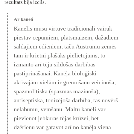
rezultāts bija izcils.
Ar kanēli
Kanēlis mūsu virtuvē tradicionāli vairāk
piestāv cepumiem, plātsmaizēm, dažādiem
saldajiem ēdieniem, taču Austrumu zemēs
tam ir krietni plašāks pielietojums, to
izmanto arī tēju sildošās darbības
pastiprināšanai. Kanēļa bioloģiski
aktīvajām vielām ir gremošanu veicinoša,
spazmolītiska (spazmas mazinoša),
antiseptiska, tonizējoša darbība, tas novērš
nelabumu, vemšanu. Maltu kanēli var
pievienot jebkuras tējas krūzei, bet
dzērienu var gatavot arī no kanēļa viena