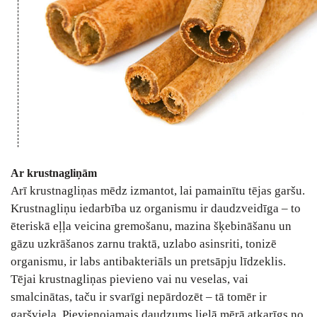
Ar krustnagliņām
Arī krustnagliņas mēdz izmantot, lai pamainītu tējas garšu.
Krustnagliņu iedarbība uz organismu ir daudzveidīga – to
ēteriskā eļļa veicina gremošanu, mazina šķebināšanu un
gāzu uzkrāšanos zarnu traktā, uzlabo asinsriti, tonizē
organismu, ir labs antibakteriāls un pretsāpju līdzeklis.
Tējai krustnagliņas pievieno vai nu veselas, vai
smalcinātas, taču ir svarīgi nepārdozēt – tā tomēr ir
garšviela. Pievienojamais daudzums lielā mērā atkarīgs no