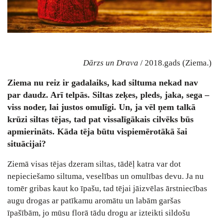
Dārzs un Drava
/ 2018.gads (Ziema.)
Ziema nu reiz ir gadalaiks, kad siltuma nekad nav
par daudz. Arī telpās. Siltas zeķes, pleds, jaka, sega –
viss noder, lai justos omulīgi. Un, ja vēl ņem talkā
krūzi siltas tējas, tad pat vissalīgākais cilvēks būs
apmierināts. Kāda tēja būtu vispiemērotākā šai
situācijai?
Ziemā visas tējas dzeram siltas, tādēļ katra var dot
nepieciešamo siltuma, veselības un omulības devu. Ja nu
tomēr gribas kaut ko īpašu, tad tējai jāizvēlas ārstniecības
augu drogas ar patīkamu aromātu un labām garšas
īpašībām, jo mūsu florā tādu drogu ar izteikti sildošu