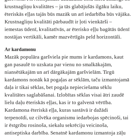
krustnagliņu kvalitātes – ja tās glabājušās ilgāku laiku,
ēteriskās eļļas tajās būs mazāk un arī iedarbība būs vājāka.
Krustnagliņu kvalitāti pārbaudīt ir ļoti vienkārši –
iemestas ūdenī, kvalitatīvās, ar ēterisko eļļu bagātās ūdenī
nostājas vertikāli, kamēr mazvērtīgās peld horizontāli.
Ar kardamonu
Mazāk populāra garšviela pie mums ir kardamons, kaut
gan pasaulē to uzskata par vienu no smalkākajām,
niansētākajām un arī dārgākajām garšvielām. Tirgū
kardamons nonāk kā pogaļas ar sēklām, taču izmantojamā
daļa ir tikai sēklas, bet pogaļa nepieciešama sēklu
kvalitātes saglabāšanai. Izlobītas sēklas visai ātri zaudē
lielu daļu ēteriskās eļļas, kas ir to galvenā vērtība.
Kardamona ēteriskā eļļa, kuras sastāvā ir dažādi
terpenoīdi, uz cilvēka organismu iedarbojas spēcinoši, tai
ir ēstgribu rosinoša, siekalu sekrēciju veicinoša,
antiseptiska darbība. Senatnē kardamonu izmantoja zāļu