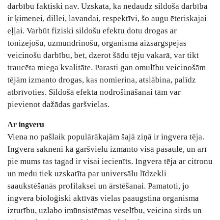
darbību faktiski nav. Uzskata, ka nedaudz sildoša darbība
ir ķimenei, dillei, lavandai, respektīvi, šo augu ēteriskajai
eļļai. Varbūt fiziski sildošu efektu dotu drogas ar
tonizējošu, uzmundrinošu, organisma aizsargspējas
veicinošu darbību, bet, dzerot šādu tēju vakarā, var tikt
traucēta miega kvalitāte. Parasti gan omulību veicinošām
tējām izmanto drogas, kas nomierina, atslābina, palīdz
atbrīvoties. Sildošā efekta nodrošināšanai tām var
pievienot dažādas garšvielas.
Ar ingveru
Viena no pašlaik populārākajām šajā ziņā ir ingvera tēja.
Ingvera sakneni kā garšvielu izmanto visā pasaulē, un arī
pie mums tas tagad ir visai iecienīts. Ingvera tēja ar citronu
un medu tiek uzskatīta par universālu līdzekli
saaukstēšanās profilaksei un ārstēšanai. Pamatoti, jo
ingvera bioloģiski aktīvās vielas paaugstina organisma
izturību, uzlabo imūnsistēmas veselību, veicina sirds un