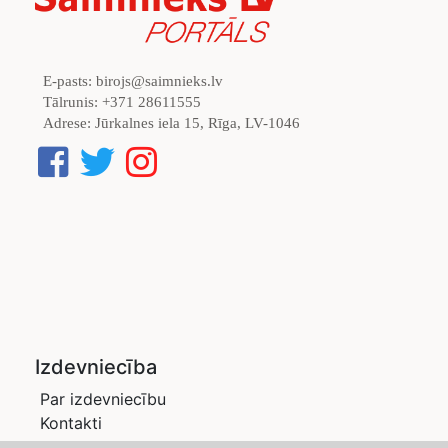
E-pasts:
birojs@saimnieks.lv
Tālrunis:
+371 28611555
Adrese:
Jūrkalnes iela 15, Rīga, LV-1046
Izdevniecība
Par izdevniecību
Kontakti
Privātuma politika