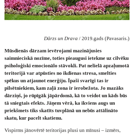
Dārzs un Drava
/ 2019.gads (Pavasaris.)
Mūsdienās dārzam ievērojami mazinājusies
saimnieciskā nozīme, toties pieaugusi ietekme uz cilvēku
psiholoģiski emocionālo stāvokli. Pat nelielā apzaļumotā
teritorijā var atpūsties no ikdienas stresa, smelties
spēkus un atjaunot enerģiju. Īpaši svarīgi tas ir
pilsētniekiem, kam zaļā zona ir ierobežota. Jo mazāks
dārziņš, jo rūpīgāk jāpārdomā, kā to veidot un kāds būs
tā sniegtais efekts. Jāņem vērā, ka ikviens augs un
priekšmets tiks skatīts tuvplānā un nebūs attālināto
skatu, kur pacelt skatienu.
Vispirms jānovērtē teritorijas plusi un mīnusi – izmērs,