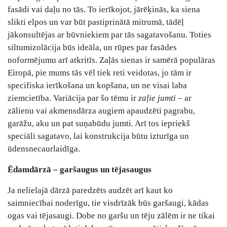
fasādi vai daļu no tās. To ierīkojot, jārēķinās, ka siena
slikti elpos un var būt pastiprinātā mitrumā, tādēļ
jākonsultējas ar būvniekiem par tās sagatavošanu. Toties
siltumizolācija būs ideāla, un rūpes par fasādes
noformējumu arī atkritīs. Zaļās sienas ir samērā populāras
Eiropā, pie mums tās vēl tiek reti veidotas, jo tām ir
specifiska ierīkošana un kopšana, un ne visai laba
ziemcietība. Variācija par šo tēmu ir
zaļie jumti
– ar
zālienu vai akmensdārza augiem apaudzēti pagrabu,
garāžu, aku un pat suņabūdu jumti. Arī tos iepriekš
speciāli sagatavo, lai konstrukcija būtu izturīga un
ūdensnecaurlaidīga.
Ēdamdārzā – garšaugus un tējasaugus
Ja nelielajā dārzā paredzēts audzēt arī kaut ko
saimniecībai noderīgu, tie visdrīzāk būs garšaugi, kādas
ogas vai tējasaugi. Dobe no garšu un tēju zālēm ir ne tikai