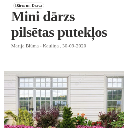
Dārzs un Drava
Mini dārzs
pilsētas putekļos
Marija Blūma - Kauliņa
,
30-09-2020