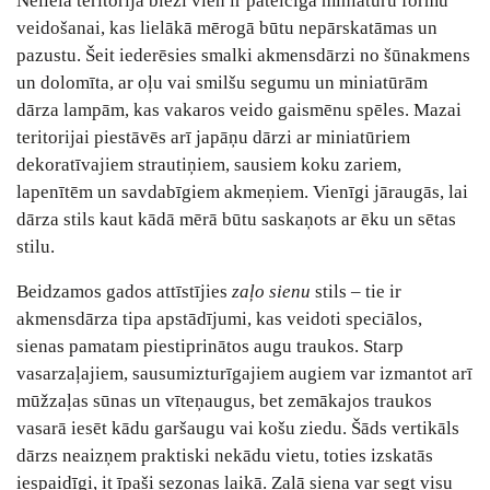
Nelielā teritorija bieži vien ir pateicīga miniatūru formu
veidošanai, kas lielākā mērogā būtu nepārskatāmas un
pazustu. Šeit iederēsies smalki akmensdārzi no šūnakmens
un dolomīta, ar oļu vai smilšu segumu un miniatūrām
dārza lampām, kas vakaros veido gaismēnu spēles. Mazai
teritorijai piestāvēs arī japāņu dārzi ar miniatūriem
dekoratīvajiem strautiņiem, sausiem koku zariem,
lapenītēm un savdabīgiem akmeņiem. Vienīgi jāraugās, lai
dārza stils kaut kādā mērā būtu saskaņots ar ēku un sētas
stilu.
Beidzamos gados attīstījies
zaļo sienu
stils – tie ir
akmensdārza tipa apstādījumi, kas veidoti speciālos,
sienas pamatam piestiprinātos augu traukos. Starp
vasarzaļajiem, sausumizturīgajiem augiem var izmantot arī
mūžzaļas sūnas un vīteņaugus, bet zemākajos traukos
vasarā iesēt kādu garšaugu vai košu ziedu. Šāds vertikāls
dārzs neaizņem praktiski nekādu vietu, toties izskatās
iespaidīgi, it īpaši sezonas laikā. Zaļā siena var segt visu