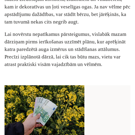
kam ir dekoratīvas un ļoti veselīgas ogas. Ja nav vēlme pēc
apstādījumu dažādības, var stādīt bērzu, bet jārēķinās, ka
tam tuvumā nekas cits negrib augt.
Lai novērstu nepatīkamus pārsteigumus, vislabāk mazam
dārziņam pirms ierīkošanas uzzīmēt plānu, kur aprēķināt
katra paredzētā auga izmērus un stādīšanas attālumus.
Precīzi izplānotā dārzā, lai cik tas būtu mazs, vietu var
atrast praktiski visām vajadzībām un vēlmēm.