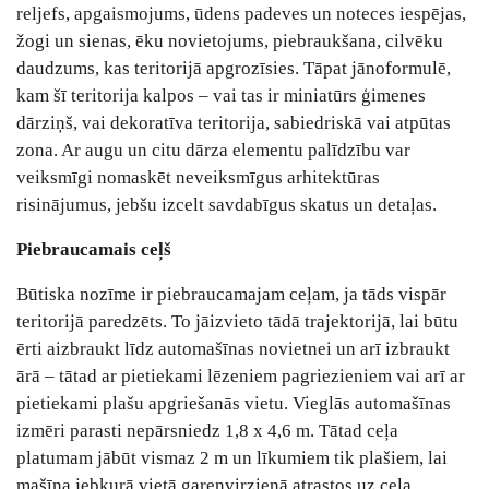
reljefs, apgaismojums, ūdens padeves un noteces iespējas,
žogi un sienas, ēku novietojums, piebraukšana, cilvēku
daudzums, kas teritorijā apgrozīsies. Tāpat jānoformulē,
kam šī teritorija kalpos – vai tas ir miniatūrs ģimenes
dārziņš, vai dekoratīva teritorija, sabiedriskā vai atpūtas
zona. Ar augu un citu dārza elementu palīdzību var
veiksmīgi nomaskēt neveiksmīgus arhitektūras
risinājumus, jebšu izcelt savdabīgus skatus un detaļas.
Piebraucamais ceļš
Būtiska nozīme ir piebraucamajam ceļam, ja tāds vispār
teritorijā paredzēts. To jāizvieto tādā trajektorijā, lai būtu
ērti aizbraukt līdz automašīnas novietnei un arī izbraukt
ārā – tātad ar pietiekami lēzeniem pagriezieniem vai arī ar
pietiekami plašu apgriešanās vietu. Vieglās automašīnas
izmēri parasti nepārsniedz 1,8 x 4,6 m. Tātad ceļa
platumam jābūt vismaz 2 m un līkumiem tik plašiem, lai
mašīna jebkurā vietā garenvirzienā atrastos uz ceļa