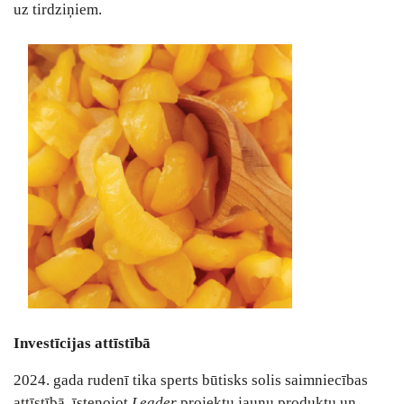
uz tirdziņiem.
Investīcijas attīstībā
2024. gada rudenī tika sperts būtisks solis saimniecības
attīstībā, īstenojot
Leader
projektu jaunu produktu un