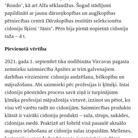
‘Rondo’, kā arī Alfa sēklaudžus. Šogad stādījumi
papildināti ar jaunu dārzeņkopības un augļkopības
pētniecības centrā
Dārzkopības institūts
selekcionētu
cidoniju šķirni ‘Jānis’. Pērn bija pirmā nopietnā cidoniju
raža – 4 t.
Pievienotā vērtība
2021. gada 1. septembrī tika nodibināta Vircavas pagasta
zemnieku saimniecība Apsītes ar trim galvenajiem
darbības virzieniem: cidoniju audzēšanu, biškopību un
mājražošanu. Abi saimnieki pēc profesijas ir ķīmiķi. Intai
cidoniju pārstrādes process savā ziņā ir turpinājums
ķīmiķa profesijai mājražotāja virtuvē, izzinot un pētot, ko
visu vēl varētu radīt no cidonijām. Saimniecības produktu
klāstā ir vairāki cidoniju produkti – sula, sīrups, sukādes,
cidonijas medū. Praktizē arī šobrīd visā pasaulē aktuālo
augsnes ielabošanu ar cidoniju sulas izspaidām. Mellenes,