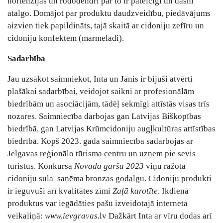
hortenzijas un rododendri par to ir pateicīgi un dāsni
atalgo. Domājot par produktu daudzveidību, piedāvājums
aizvien tiek papildināts, tajā skaitā ar cidoniju zefīru un
cidoniju konfektēm (marmelādi).
Sadarbība
Jau uzsākot saimniekot, Inta un Jānis ir bijuši atvērti
plašākai sadarbībai, veidojot saikni ar profesionālām
biedrībām un asociācijām, tādēļ sekmīgi attīstās visas trīs
nozares. Saimniecība darbojas gan Latvijas Biškopības
biedrībā, gan Latvijas Krūmcidoniju augļkultūras attīstības
biedrībā. Kopš 2023. gada saimniecība sadarbojas ar
Jelgavas reģionālo tūrisma centru un uzņem pie sevis
tūristus. Konkursā
Novada garša 2023
viņu ražotā
cidoniju sula saņēma bronzas godalgu. Cidoniju produkti
ir ieguvuši arī kvalitātes zīmi
Zaļā karotīte
. Ikdienā
produktus var iegādāties pašu izveidotajā interneta
veikaliņā:
www.ievgravas.
lv Dažkārt Inta ar vīru dodas arī