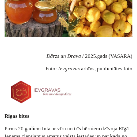
Dārzs un Drava
/ 2025.gads (VASARA)
Foto:
Ievgravas
arhīvs, publicitātes foto
Rīgas bites
Pirms 20 gadiem Inta ar vīru un trīs bērniem dzīvoja Rīgā.
Ieņēma cienījamus amatus valsts iestādēs un pat kādā no