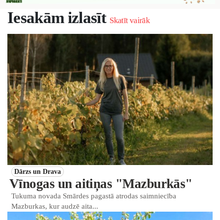
Iesakām izlasīt
Skatīt vairāk
Dārzs un Drava
Vīnogas un aitiņas "Mazburkās"
Tukuma novada Smārdes pagastā atrodas saimniecība
Mazburkas, kur audzē aita...