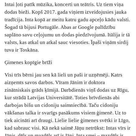
Intai ļoti patīk mūzika, koncerti un teātris. Uz tiem viņa
dodas bieži. Kopš 2017. gada viņiem izveidojusies jauka
tradīcija. Inta kopā ar meitu katru gadu apceļo kādu valsti.
Šogad tā bijusi Portugāle. Abas ar Google palīdzību
saplāno savu ceļojumu un dodas piedzīvojumā. Itālija ir tā
valsts, kas atkal un atkal sauc viesoties. Īpaši viņām sirdij
tuva ir Toskāna.
Ģimenes kopīgie brīži
Visi trīs bērni jau sen kā lieli un paši ir uzņēmēji. Katrs
aizņemts savos darbos. Vīram Jānim ir doktora
zinātniskais grāds ķīmijā. Darbdienās viņš dodas uz Rīgu,
kur strādā Latvijas Universitātē. Toties brīvdienās abi
darbojas bišu un cidoniju saimniecībā. Taču cidoniju
vākšanas talka ir svarīgs pasākums visiem ģimenē. Uz to
tiek aicināti arī draugi. Lielie lielie ģimenes svētki ir Līgo,
kad sabrauc visi. Kā nekā saimē Jāņu netrūkst: Intas vīrs ir
Jānis, dēls un mazdēls arī ir Jāņi. Inta smej – mazdēls ir