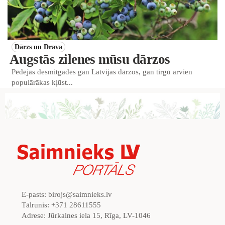
Dārzs un Drava
Augstās zilenes mūsu dārzos
Pēdējās desmitgadēs gan Latvijas dārzos, gan tirgū arvien
populārākas kļūst...
E-pasts:
birojs@saimnieks.lv
Tālrunis:
+371 28611555
Adrese:
Jūrkalnes iela 15, Rīga, LV-1046