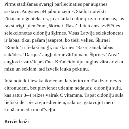
Pirms stādīšanas svarīgi pārliecināties par augsnes
sastāvu. Augsnes pH jābūtu zem 7. Stādot noteikti
jāizmanto ģeotekstils, jo ar laiku cidoniju zari noliecas, tas
raksturīgi, piemēram, šķirnei ‘Rasa’. Ieteicams izvēlēties
selekcionētās cidoniju šķirnes. Visas Latvijā selekcionētās
ir labas, tikai pašam jāsaprot, ko tieši vēlies. Šķirnei
‘Rondo’ ir lielāki augļi, no šķirnes ‘Rasa’ sanāk labas
sukādes. ‘Darijus’ augļi der ievārījumam. Šķirnes ‘Aiva’
augļos ir vairāk pektīna. Krūmcidoniju augļus vāra ar visu
mizu un sēklām, tad izvelk laukā pektīnu.
Inta noteikti iesaka ikvienam latvietim no rīta dzert nevis
citronūdeni, bet pievienot ūdenim nedaudz cidoniju sulu,
kas satur 3–4 reizes vairāk C vitamīna. Tāpat cidoniju sula
lieliski der pie zivju ēdieniem, salātos, gatavojot mērci
kopā ar medu un olīveļļu.
Brīvie brīži