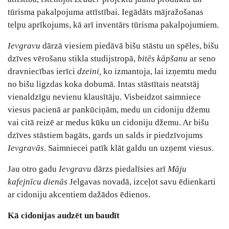
tūrisma pakalpojuma attīstībai. Iegādāts mājražošanas
telpu aprīkojums, kā arī inventārs tūrisma pakalpojumiem.
Ievgravu
dārzā viesiem piedāvā bišu stāstu un spēles, bišu
dzīves vērošanu stikla studijstropā,
bitēs kāpšanu
ar seno
dravniecības ierīci
dzeini,
ko izmantoja, lai izņemtu medu
no bišu ligzdas koka dobumā. Intas stāstītais neatstāj
vienaldzīgu nevienu klausītāju. Visbeidzot saimniece
viesus pacienā ar pankūciņām, medu un cidoniju džemu
vai citā reizē ar medus kūku un cidoniju džemu. Ar bišu
dzīves stāstiem bagāts, gards un salds ir piedzīvojums
Ievgravās
. Saimniecei patīk klāt galdu un uzņemt viesus.
Jau otro gadu
Ievgravu
dārzs piedalīsies arī
Māju
kafejnīcu dienās
Jelgavas novadā, izceļot savu ēdienkarti
ar cidoniju akcentiem dažādos ēdienos.
Kā cidonijas audzēt un baudīt