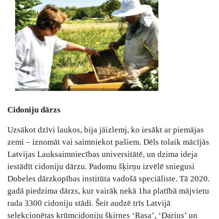
Cidoniju dārzs
Uzsākot dzīvi laukos, bija jāizlemj, ko iesākt ar piemājas
zemi – iznomāt vai saimniekot pašiem. Dēls tolaik mācījās
Latvijas Lauksaimniecības universitātē, un dzima ideja
iestādīt cidoniju dārzu. Padomu šķirņu izvēlē sniegusi
Dobeles dārzkopības institūta vadošā speciāliste. Tā 2020.
gadā piedzima dārzs, kur vairāk nekā 1ha platībā mājvietu
rada 3300 cidoniju stādi. Šeit audzē trīs Latvijā
selekcionētas krūmcidoniju šķirnes ‘Rasa’, ‘Darius’ un