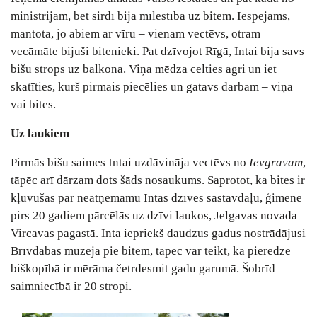
ministrijām, bet sirdī bija mīlestība uz bitēm. Iespējams,
mantota, jo abiem ar vīru – vienam vectēvs, otram
vecāmāte bijuši bitenieki. Pat dzīvojot Rīgā, Intai bija savs
bišu strops uz balkona. Viņa mēdza celties agri un iet
skatīties, kurš pirmais piecēlies un gatavs darbam – viņa
vai bites.
Uz laukiem
Pirmās bišu saimes Intai uzdāvināja vectēvs no
Ievgravām
,
tāpēc arī dārzam dots šāds nosaukums. Saprotot, ka bites ir
kļuvušas par neatņemamu Intas dzīves sastāvdaļu, ģimene
pirs 20 gadiem pārcēlās uz dzīvi laukos, Jelgavas novada
Vircavas pagastā. Inta iepriekš daudzus gadus nostrādājusi
Brīvdabas muzejā pie bitēm, tāpēc var teikt, ka pieredze
biškopībā ir mērāma četrdesmit gadu garumā. Šobrīd
saimniecībā ir 20 stropi.