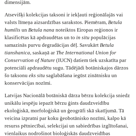
dimensijām.
Atsevišķi kolekcijas taksoni ir iekļauti reģionālajās vai
valsts līmeņa aizsardzības sarakstos. Piemēram,
Betula
humilis
un
Betula nana
noteiktos Eiropas reģionos ir
klasificētas kā apdraudētas un to
in situ
populācijas
samazinās purvu degradācijas dēļ. Savukārt
Betula
tianshanica
, saskaņā ar
The International Union for
Conservation of Nature
(IUCN) datiem tiek uzskatīta par
potenciāli apdraudētu sugu. Tādējādi botāniskajos dārzos
šo taksonu
eks situ
saglabāšana iegūst zinātnisku un
konservācijas nozīmi.
Latvijas Nacionālā botāniskā dārza bērzu kolekcija sniedz
unikālu iespēju iepazīt bērzu ģints daudzveidību
ekoloģiskā, morfoloģiskā un ģeogrāfi skā skatījumā. Tā
veicina izpratni par koku ģeobotānisko nozīmi, kalpo kā
resurss pētniecībai, selekcijai un sabiedrības izglītošanai,
vienlaikus nodrošinot bioloģiskās daudzveidības