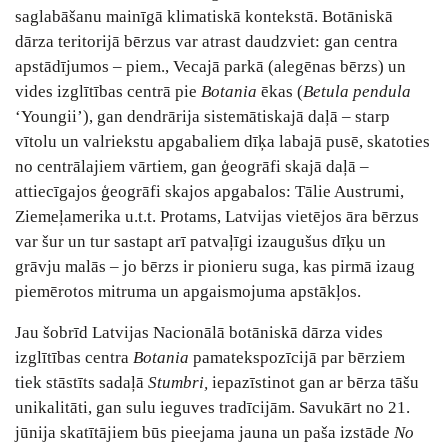
saglabāšanu mainīgā klimatiskā kontekstā. Botāniskā
dārza teritorijā bērzus var atrast daudzviet: gan centra
apstādījumos – piem., Vecajā parkā (alegēnas bērzs) un
vides izglītības centrā pie
Botania
ēkas (
Betula pendula
‘Youngii’), gan dendrārija sistemātiskajā daļā – starp
vītolu un valriekstu apgabaliem dīķa labajā pusē, skatoties
no centrālajiem vārtiem, gan ģeogrāfi skajā daļā –
attiecīgajos ģeogrāfi skajos apgabalos: Tālie Austrumi,
Ziemeļamerika u.t.t. Protams, Latvijas vietējos āra bērzus
var šur un tur sastapt arī patvaļīgi izaugušus dīķu un
grāvju malās – jo bērzs ir pionieru suga, kas pirmā izaug
piemērotos mitruma un apgaismojuma apstākļos.
Jau šobrīd Latvijas Nacionālā botāniskā dārza vides
izglītības centra
Botania
pamatekspozīcijā par bērziem
tiek stāstīts sadaļā
Stumbri,
iepazīstinot gan ar bērza tāšu
unikalitāti, gan sulu ieguves tradīcijām. Savukārt no 21.
jūnija skatītājiem būs pieejama jauna un paša izstāde
No