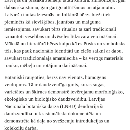
Latvijas un plašākā ziemeļu tautu kultūrā, simbolizējot gan
dabas skaistumu, gan garīgo attīrīšanos un atjaunotni.
Latviešu tautasdziesmās un folklorā bērzs bieži tiek
pieminēts kā sievišķības, jaunības un maiguma
iemiesojums, savukārt pirts rituālos tā zari tradicionāli
izmantoti veselības un dvēseles līdzsvara veicināšanai.
Mākslā un literatūrā bērzs kalpo kā estētisks un simbolisks
tēls, kas pauž nacionālo identitāti un ciešo saikni ar dabu,
savukārt tradicionālajā amatniecībā – kā vērtīgs materiāls
trauku, mēbeļu un rotājumu darināšanai.
Botāniski raugoties, bērzs nav vienots, homogēns
veidojums. Tā ir daudzveidīga ģints, kuras sugas,
varietātes un šķirnes demonstrē ievērojamu morfoloģisko,
ekoloģisko un bioloģisko daudzveidību. Latvijas
Nacionālā botāniskā dārza (LNBD) dendrārijā šī
daudzveidība tiek sistemātiski dokumentēta un
demonstrēta kā daļa no svešzemju introdukcijas un
kolekciju darba.