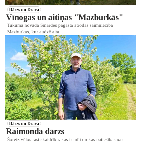
Dārzs un Drava
Vīnogas un aitiņas "Mazburkās"
Tukuma novada Smārdes pagastā atrodas saimniecība
Mazburkas, kur audzē aita...
Dārzs un Drava
Raimonda dārzs
Šoreiz vēlos rast skaidrību, kas ir mīti un kas patiesības par