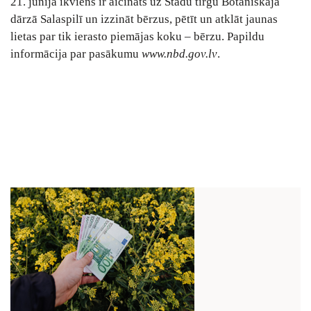
21. jūnijā ikviens ir aicināts uz Stādu tirgu Botāniskajā
dārzā Salaspilī un izzināt bērzus, pētīt un atklāt jaunas
lietas par tik ierasto piemājas koku – bērzu. Papildu
informācija par pasākumu
www.nbd.gov.lv
.