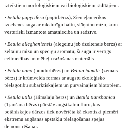
izteiktiem morfoloģiskiem vai bioloģiskiem rādītājiem:
•
Betula papyrifera
(papīrbērzs), Ziemeļamerikas
izcelsmes suga ar raksturīgu baltu, slāņainu mizu, kura
vēsturiski izmantota amatniecībā un sadzīvē.
•
Betula alleghaniensis
(alegeinu jeb dzeltenais bērzs) ar
zeltainu mizu un spēcīgu aromātu; šī suga ir vērtīgs
celtniecības un mēbeļu ražošanas materiāls.
•
Betula nana
(pundurbērzs) un
Betula humilis
(zemais
bērzs) ir krūmveida formas ar augstu ekoloģisko
pielāgotību subarktiskajiem un purvainajiem biotopiem.
•
Betula utilis
(Himalaju bērzs) un
Betula tianshanica
(Tjanšana bērzs) pārstāv augstkalnu floru, kas
botāniskajos dārzos tiek novērtēta kā eksotiski piemēri
ekstrēmu augšanas apstākļu pielāgošanās spējas
demonstrēšanai.