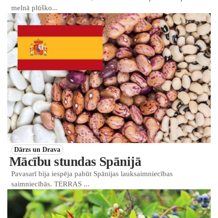
melnā plūško...
Dārzs un Drava
Mācību stundas Spānijā
Pavasarī bija iespēja pabūt Spānijas lauksaimniecības
saimniecībās. TERRAS ...