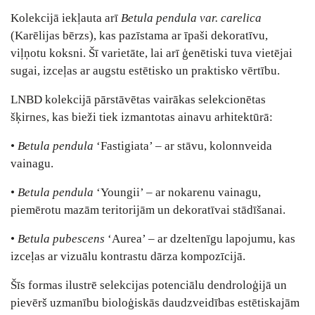
Kolekcijā iekļauta arī
Betula pendula var. carelica
(Karēlijas bērzs), kas pazīstama ar īpaši dekoratīvu,
viļņotu koksni. Šī varietāte, lai arī ģenētiski tuva vietējai
sugai, izceļas ar augstu estētisko un praktisko vērtību.
LNBD kolekcijā pārstāvētas vairākas selekcionētas
šķirnes, kas bieži tiek izmantotas ainavu arhitektūrā:
•
Betula pendula
‘Fastigiata’ – ar stāvu, kolonnveida
vainagu.
•
Betula pendula
‘Youngii’ – ar nokarenu vainagu,
piemērotu mazām teritorijām un dekoratīvai stādīšanai.
•
Betula pubescens
‘Aurea’ – ar dzeltenīgu lapojumu, kas
izceļas ar vizuālu kontrastu dārza kompozīcijā.
Šīs formas ilustrē selekcijas potenciālu dendroloģijā un
pievērš uzmanību bioloģiskās daudzveidības estētiskajām