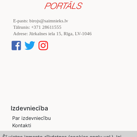
E-pasts:
birojs@saimnieks.lv
Tālrunis:
+371 28611555
Adrese:
Jūrkalnes iela 15, Rīga, LV-1046
Izdevniecība
Par izdevniecību
Kontakti
Privātuma politika