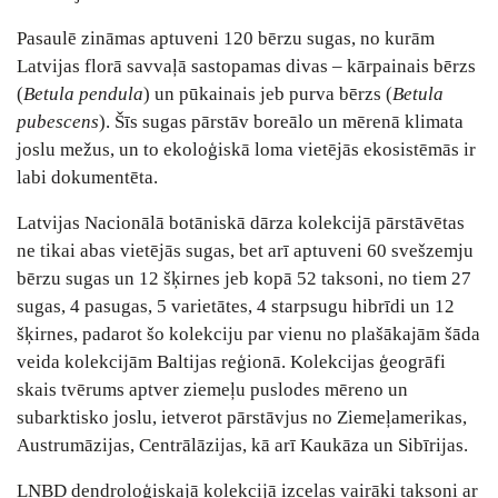
Pasaulē zināmas aptuveni 120 bērzu sugas, no kurām
Latvijas florā savvaļā sastopamas divas – kārpainais bērzs
(
Betula pendula
) un pūkainais jeb purva bērzs (
Betula
pubescens
). Šīs sugas pārstāv boreālo un mērenā klimata
joslu mežus, un to ekoloģiskā loma vietējās ekosistēmās ir
labi dokumentēta.
Latvijas Nacionālā botāniskā dārza kolekcijā pārstāvētas
ne tikai abas vietējās sugas, bet arī aptuveni 60 svešzemju
bērzu sugas un 12 šķirnes jeb kopā 52 taksoni, no tiem 27
sugas, 4 pasugas, 5 varietātes, 4 starpsugu hibrīdi un 12
šķirnes, padarot šo kolekciju par vienu no plašākajām šāda
veida kolekcijām Baltijas reģionā. Kolekcijas ģeogrāfi
skais tvērums aptver ziemeļu puslodes mēreno un
subarktisko joslu, ietverot pārstāvjus no Ziemeļamerikas,
Austrumāzijas, Centrālāzijas, kā arī Kaukāza un Sibīrijas.
LNBD dendroloģiskajā kolekcijā izceļas vairāki taksoni ar