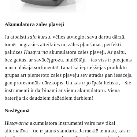
Akumulatora zāles pļāvēji
Ja atbalsti
zaļo kursu
, vēlies atvieglot savu darbu dārzā,
tomēr negrasies atteikties no zāles pļaušanas, perfekti
palīdzēs
Husqvarna
akumulatora zāles pļāvēji. Ar gaitu,
bez gaitas, ar savācējgrozu, mulčētāji – tas viss ir pieejams
mūsu plašajā sortimentā! Tāpat kā iepriekšējās produktu
grupās arī piemēroto zāles pļāvēju sev atradīs gan iesācējs,
gan profesionāls dārzkopis. Un kas ir jo īpaši lieliski, – šie
instrumenti ir darbināmi ar vienu akumulatoru. Viena
baterija tik daudziem dažādiem darbiem!
Noslēgumā
Husqvarna
akumulatora instrumenti vairs nav tikai
alternatīva – tie ir jauns standarts. Ja meklē tehniku, kas ir