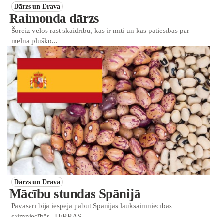
Dārzs un Drava
Raimonda dārzs
Šoreiz vēlos rast skaidrību, kas ir mīti un kas patiesības par
melnā plūško...
Dārzs un Drava
Mācību stundas Spānijā
Pavasarī bija iespēja pabūt Spānijas lauksaimniecības
saimniecībās. TERRAS ...