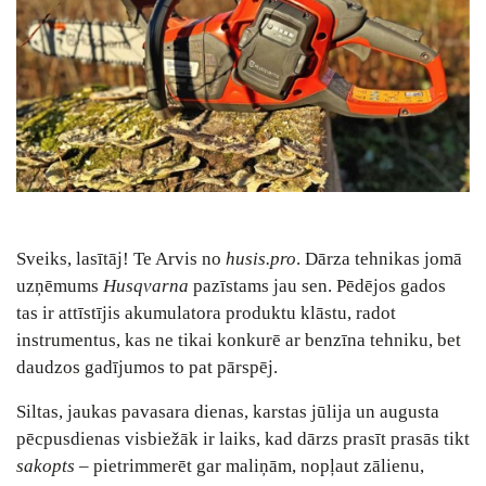
Sveiks, lasītāj! Te Arvis no
husis.pro
. Dārza tehnikas jomā
uzņēmums
Husqvarna
pazīstams jau sen. Pēdējos gados
tas ir attīstījis akumulatora produktu klāstu, radot
instrumentus, kas ne tikai konkurē ar benzīna tehniku, bet
daudzos gadījumos to pat pārspēj.
Siltas, jaukas pavasara dienas, karstas jūlija un augusta
pēcpusdienas visbiežāk ir laiks, kad dārzs prasīt prasās tikt
sakopts
– pietrimmerēt gar maliņām, nopļaut zālienu,