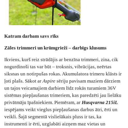
Katram darbam savs rīks
Zāles trimmeri un krūmgrieži – darbīgs klusums
Ikviens, kurš reiz strādājis ar benzīna trimmeri, zina, cik
nogurdinoši tas var būt – troksnis, vibrācijas, neērtas
siksnas un notirpušas rokas. Akumulatora trimeru klāsts ir
ļoti plašs. Sākot ar
Aspire
sēriju pavisam maziem dārziem
un tajos veicamajiem darbiem līdz rokās turamiem 36V
sistēmas piepļaušanas trimeriem, kas paredzēti jau lielāku
privātmāju īpašniekiem. Piemēram, ar
Husqvarna 215iL
iespējams veikt vieglus piepļaušanas darbus ātri, ērti un
veikli. Šajā segmentā vislielākais pluss ir tas, ka
instrumenti ir ērti, uzglabāti aizņem maz vietas un