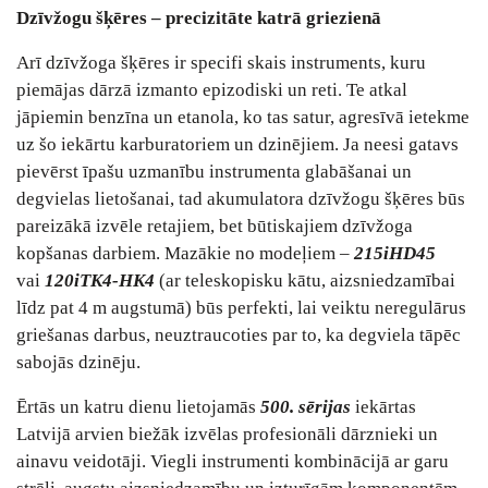
Dzīvžogu šķēres – precizitāte katrā griezienā
Arī dzīvžoga šķēres ir specifi skais instruments, kuru
piemājas dārzā izmanto epizodiski un reti. Te atkal
jāpiemin benzīna un etanola, ko tas satur, agresīvā ietekme
uz šo iekārtu karburatoriem un dzinējiem. Ja neesi gatavs
pievērst īpašu uzmanību instrumenta glabāšanai un
degvielas lietošanai, tad akumulatora dzīvžogu šķēres būs
pareizākā izvēle retajiem, bet būtiskajiem dzīvžoga
kopšanas darbiem. Mazākie no modeļiem –
215iHD45
vai
120iTK4-HK4
(ar teleskopisku kātu, aizsniedzamībai
līdz pat 4 m augstumā) būs perfekti, lai veiktu neregulārus
griešanas darbus, neuztraucoties par to, ka degviela tāpēc
sabojās dzinēju.
Ērtās un katru dienu lietojamās
500. sērijas
iekārtas
Latvijā arvien biežāk izvēlas profesionāli dārznieki un
ainavu veidotāji. Viegli instrumenti kombinācijā ar garu