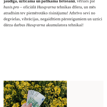
jaudīga, uzticama un patīkama lietošanā
, vērsies pie
husis.pro
– oficiālā
Husqvarna
tehnikas dīlera, un mēs
atradīsim tev piemērotāko risinājumu! Atbrīvo sevi no
degvielas, vibrācijas, negaidītiem pārsteigumiem un uztici
dārza darbus
Husqvarna
akumulatora tehnikai!