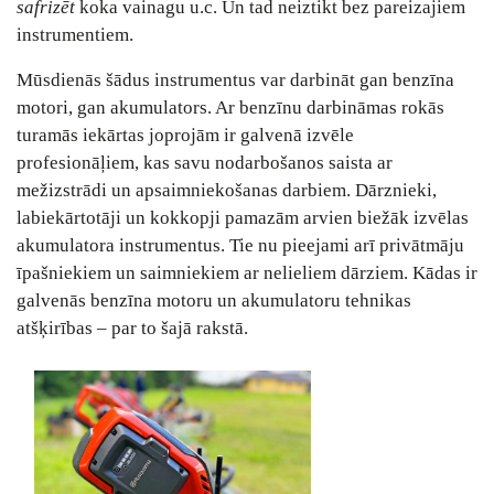
safrizēt
koka vainagu u.c. Un tad neiztikt bez pareizajiem
instrumentiem.
Mūsdienās šādus instrumentus var darbināt gan benzīna
motori, gan akumulators. Ar benzīnu darbināmas rokās
turamās iekārtas joprojām ir galvenā izvēle
profesionāļiem, kas savu nodarbošanos saista ar
mežizstrādi un apsaimniekošanas darbiem. Dārznieki,
labiekārtotāji un kokkopji pamazām arvien biežāk izvēlas
akumulatora instrumentus. Tie nu pieejami arī privātmāju
īpašniekiem un saimniekiem ar nelieliem dārziem. Kādas ir
galvenās benzīna motoru un akumulatoru tehnikas
atšķirības – par to šajā rakstā.