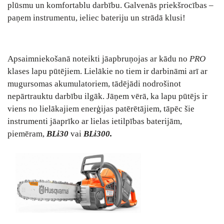
plūsmu un komfortablu darbību. Galvenās priekšrocības –
paņem instrumentu, ieliec bateriju un strādā klusi!
Apsaimniekošanā noteikti jāapbruņojas ar kādu no
PRO
klases lapu pūtējiem. Lielākie no tiem ir darbināmi arī ar
mugursomas akumulatoriem, tādējādi nodrošinot
nepārtrauktu darbību ilgāk. Jāņem vērā, ka lapu pūtējs ir
viens no lielākajiem enerģijas patērētājiem, tāpēc šie
instrumenti jāaprīko ar lielas ietilpības baterijām,
piemēram,
BLi30
vai
BLi300.