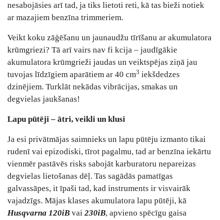
nesabojāsies arī tad, ja tiks lietoti reti, kā tas bieži notiek
ar mazajiem benzīna trimmeriem.
Veikt koku zāģēšanu un jaunaudžu tīrīšanu ar akumulatora
krūmgriezi? Tā arī vairs nav fi kcija – jaudīgākie
akumulatora krūmgrieži jaudas un veiktspējas ziņā jau
3
tuvojas līdzīgiem aparātiem ar 40 cm
iekšdedzes
dzinējiem. Turklāt nekādas vibrācijas, smakas un
degvielas jaukšanas!
Lapu pūtēji – ātri, veikli un klusi
Ja esi privātmājas saimnieks un lapu pūtēju izmanto tikai
rudenī vai epizodiski, tīrot pagalmu, tad ar benzīna iekārtu
vienmēr pastāvēs risks sabojāt karburatoru nepareizas
degvielas lietošanas dēļ. Tas sagādās pamatīgas
galvassāpes, it īpaši tad, kad instruments ir visvairāk
vajadzīgs. Mājas klases akumulatora lapu pūtēji, kā
Husqvarna 120iB
vai
230iB
, apvieno spēcīgu gaisa