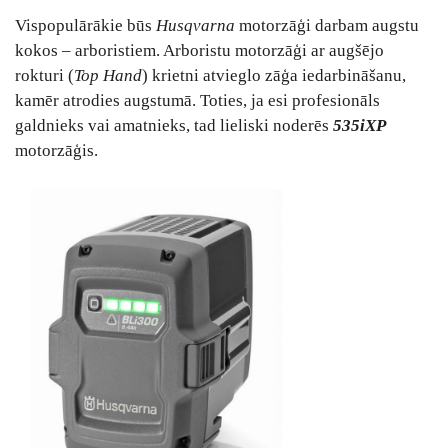
Vispopulārākie būs
Husqvarna
motorzāģi darbam augstu
kokos – arboristiem. Arboristu motorzāģi ar augšējo
rokturi (
Top Hand
) krietni atvieglo zāģa iedarbināšanu,
kamēr atrodies augstumā. Toties, ja esi profesionāls
galdnieks vai amatnieks, tad lieliski noderēs
535iXP
motorzāģis.