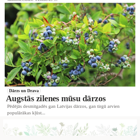
Dārzs un Drava
Augstās zilenes mūsu dārzos
Pēdējās desmitgadēs gan Latvijas dārzos, gan tirgū arvien
populārākas kļūst...