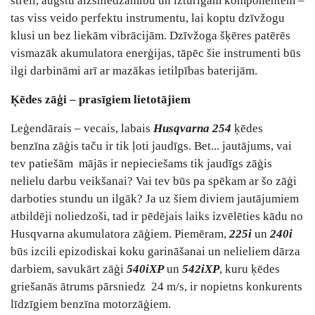
strēli, augstu aizsniedzamību un izturīgām komponentēm –
tas viss veido perfektu instrumentu, lai koptu dzīvžogu
klusi un bez liekām vibrācijām. Dzīvžoga šķēres patērēs
vismazāk akumulatora enerģijas, tāpēc šie instrumenti būs
ilgi darbināmi arī ar mazākas ietilpības baterijām.
Ķēdes zāģi – prasīgiem lietotājiem
Leģendārais – vecais, labais
Husqvarna 254
ķēdes
benzīna zāģis taču ir tik ļoti jaudīgs. Bet... jautājums, vai
tev patiešām mājās ir nepieciešams tik jaudīgs zāģis
nelielu darbu veikšanai? Vai tev būs pa spēkam ar šo zāģi
darboties stundu un ilgāk? Ja uz šiem diviem jautājumiem
atbildēji noliedzoši, tad ir pēdējais laiks izvēlēties kādu no
Husqvarna akumulatora zāģiem. Piemēram,
225i
un
240i
būs izcili epizodiskai koku garināšanai un nelieliem dārza
darbiem, savukārt zāģi
540iXP
un
542iXP
, kuru ķēdes
griešanās ātrums pārsniedz 24 m/s, ir nopietns konkurents
līdzīgiem benzīna motorzāģiem.