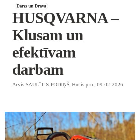
Dārzs un Drava
HUSQVARNA –
Klusam un
efektīvam
darbam
Arvis SAULĪTIS-PODIŅŠ, Husis.pro
,
09-02-2026