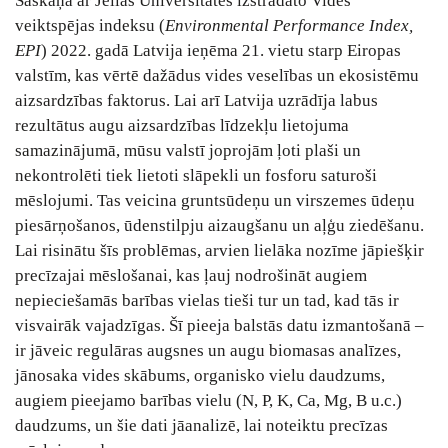
Saskaņā ar Jeilas Universitātes izstrādāto Vides
veiktspējas indeksu (
Environmental Performance Index,
EPI
) 2022. gadā Latvija ieņēma 21. vietu starp Eiropas
valstīm, kas vērtē dažādus vides veselības un ekosistēmu
aizsardzības faktorus. Lai arī Latvija uzrādīja labus
rezultātus augu aizsardzības līdzekļu lietojuma
samazinājumā, mūsu valstī joprojām ļoti plaši un
nekontrolēti tiek lietoti slāpekli un fosforu saturoši
mēslojumi. Tas veicina gruntsūdeņu un virszemes ūdeņu
piesārņošanos, ūdenstilpju aizaugšanu un aļģu ziedēšanu.
Lai risinātu šīs problēmas, arvien lielāka nozīme jāpiešķir
precīzajai mēslošanai, kas ļauj nodrošināt augiem
nepieciešamās barības vielas tieši tur un tad, kad tās ir
visvairāk vajadzīgas. Šī pieeja balstās datu izmantošanā ‒
ir jāveic regulāras augsnes un augu biomasas analīzes,
jānosaka vides skābums, organisko vielu daudzums,
augiem pieejamo barības vielu (N, P, K, Ca, Mg, B u.c.)
daudzums, un šie dati jāanalizē, lai noteiktu precīzas