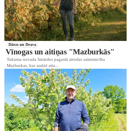
Dārzs un Drava
Vīnogas un aitiņas "Mazburkās"
Tukuma novada Smārdes pagastā atrodas saimniecība
Mazburkas, kur audzē aita...