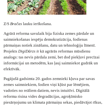
Z/S
Bračas
lauku ierīkošana.
Agrārā reforma savulaik bija fiziska zemes pārdale un
saimniekošanas iespēju demokratizācija, šodienas
pārmaiņas notiek zināšanu, datu un tehnoloģiju līmenī.
Projekts
DigiDārzs i
r kā agrārās reformas mūsdienu
analogs: tas nevis pārdala zemi, bet dod piekļuvi precīzai
informācijai un metodēm, kas ļauj saimniekot gudrāk un
efektīvāk.
Pagājušā gadsimta 20. gados zemnieki kļuva par savas
zemes saimniekiem, šodien viņi kļūst par lēmējiem,
vadoties no reāliem datiem, nevis intuitīvi. Digitālā
reforma risina vides degradācijas, agroķīmisko
piesārņojumu un klimata pārmaiņu sekas, piedāvājot rīkus,