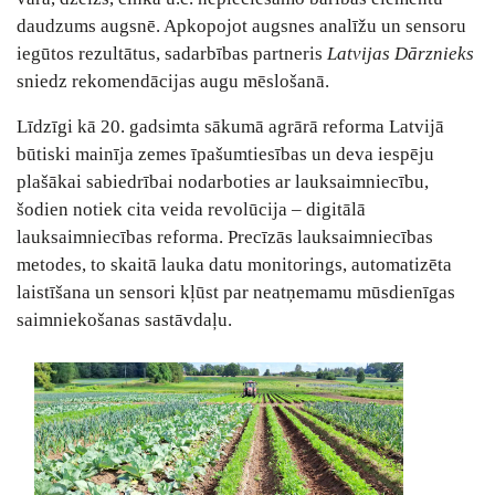
daudzums augsnē. Apkopojot augsnes analīžu un sensoru
iegūtos rezultātus, sadarbības partneris
Latvijas Dārznieks
sniedz rekomendācijas augu mēslošanā.
Līdzīgi kā 20. gadsimta sākumā agrārā reforma Latvijā
būtiski mainīja zemes īpašumtiesības un deva iespēju
plašākai sabiedrībai nodarboties ar lauksaimniecību,
šodien notiek cita veida revolūcija ‒ digitālā
lauksaimniecības reforma. Precīzās lauksaimniecības
metodes, to skaitā lauka datu monitorings, automatizēta
laistīšana un sensori kļūst par neatņemamu mūsdienīgas
saimniekošanas sastāvdaļu.