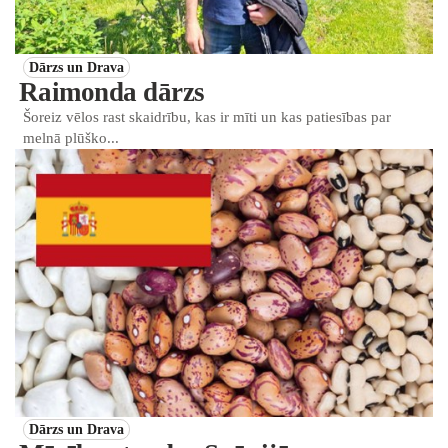
Dārzs un Drava
Raimonda dārzs
Šoreiz vēlos rast skaidrību, kas ir mīti un kas patiesības par
melnā plūško...
Dārzs un Drava