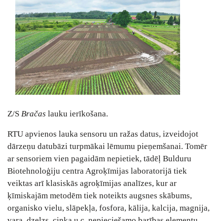
Z/S
Bračas
lauku ierīkošana.
RTU apvienos lauka sensoru un ražas datus, izveidojot
dārzeņu datubāzi turpmākai lēmumu pieņemšanai. Tomēr
ar sensoriem vien pagaidām nepietiek, tādēļ Bulduru
Biotehnoloģiju centra Agroķīmijas laboratorijā tiek
veiktas arī klasiskās agroķīmijas analīzes, kur ar
ķīmiskajām metodēm tiek noteikts augsnes skābums,
organisko vielu, slāpekļa, fosfora, kālija, kalcija, magnija,
vara, dzelzs, cinka u.c. nepieciešamo barības elementu