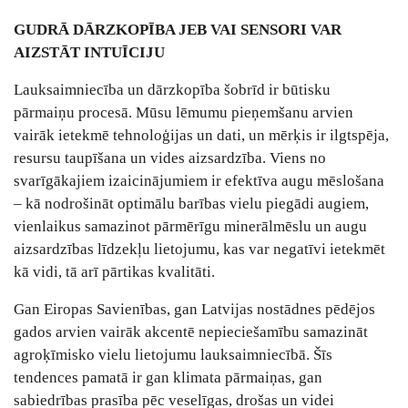
GUDRĀ DĀRZKOPĪBA JEB VAI SENSORI VAR
AIZSTĀT INTUĪCIJU
Lauksaimniecība un dārzkopība šobrīd ir būtisku
pārmaiņu procesā. Mūsu lēmumu pieņemšanu arvien
vairāk ietekmē tehnoloģijas un dati, un mērķis ir ilgtspēja,
resursu taupīšana un vides aizsardzība. Viens no
svarīgākajiem izaicinājumiem ir efektīva augu mēslošana
– kā nodrošināt optimālu barības vielu piegādi augiem,
vienlaikus samazinot pārmērīgu minerālmēslu un augu
aizsardzības līdzekļu lietojumu, kas var negatīvi ietekmēt
kā vidi, tā arī pārtikas kvalitāti.
Gan Eiropas Savienības, gan Latvijas nostādnes pēdējos
gados arvien vairāk akcentē nepieciešamību samazināt
agroķīmisko vielu lietojumu lauksaimniecībā. Šīs
tendences pamatā ir gan klimata pārmaiņas, gan
sabiedrības prasība pēc veselīgas, drošas un videi