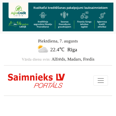
Piektdiena
,
7
.
augusts
22.4℃
Rīga
Alfrēds, Madars, Fredis
Vārda dienu svin: