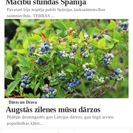
Mācību stundas Spānijā
Pavasarī bija iespēja pabūt Spānijas lauksaimniecības
saimniecībās. TERRAS ...
Dārzs un Drava
Augstās zilenes mūsu dārzos
Pēdējās desmitgadēs gan Latvijas dārzos, gan tirgū arvien
populārākas kļūst...