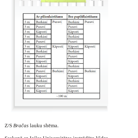
Z/S
Bračas
lauku shēma.