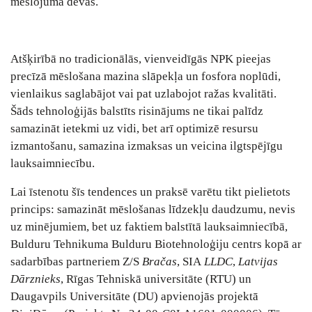
mēslojuma devas.
Atšķirībā no tradicionālās, vienveidīgās NPK pieejas
precīzā mēslošana mazina slāpekļa un fosfora noplūdi,
vienlaikus saglabājot vai pat uzlabojot ražas kvalitāti.
Šāds tehnoloģijās balstīts risinājums ne tikai palīdz
samazināt ietekmi uz vidi, bet arī optimizē resursu
izmantošanu, samazina izmaksas un veicina ilgtspējīgu
lauksaimniecību.
Lai īstenotu šīs tendences un praksē varētu tikt pielietots
princips: samazināt mēslošanas līdzekļu daudzumu, nevis
uz minējumiem, bet uz faktiem balstītā lauksaimniecībā,
Bulduru Tehnikuma Bulduru Biotehnoloģiju centrs kopā ar
sadarbības partneriem Z/S
Bračas
, SIA
LLDC
,
Latvijas
Dārznieks
, Rīgas Tehniskā universitāte (RTU) un
Daugavpils Universitāte (DU) apvienojās projektā