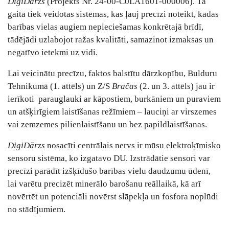
DigiDārzs
(Projekts Nr. 24-00-C0LA1601-000006). Tā
gaitā tiek veidotas sistēmas, kas ļauj precīzi noteikt, kādas
barības vielas augiem nepieciešamas konkrētajā brīdī,
tādējādi uzlabojot ražas kvalitāti, samazinot izmaksas un
negatīvo ietekmi uz vidi.
Lai veicinātu precīzu, faktos balstītu dārzkopību, Bulduru
Tehnikumā (1. attēls) un Z/S
Bračas
(2. un 3. attēls) jau ir
ierīkoti parauglauki ar kāpostiem, burkāniem un puraviem
un atšķirīgiem laistīšanas režīmiem ‒ lauciņi ar virszemes
vai zemzemes pilienlaistīšanu un bez papildlaistīšanas.
DigiDārzs
nosacīti centrālais nervs ir mūsu elektroķīmisko
sensoru sistēma, ko izgatavo DU. Izstrādātie sensori var
precīzi parādīt izšķīdušo barības vielu daudzumu ūdenī,
lai varētu precizēt minerālo barošanu reāllaikā, kā arī
novērtēt un potenciāli novērst slāpekļa un fosfora noplūdi
no stādījumiem.