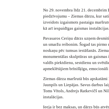
No 29. novembra līdz 21. decembrim Dā
piedzīvojumu – Ziemas dārzu, kur sat
izveidots izgaismots pastaigu maršruts
kā arī iespaidīgas gaismas instalācijas
Pavasaros Ceriņu dārzs uzņem desmitie
un smaržu reibonim. Šogad tas pirmo re
noskaņu pēc tumsas iestāšanās. Ziema
monumentālas skulptūras un gaismas ins
valdīs piektdienu, sestdienu un svētdi
apmeklētājiem brīnišķīgu, emocionāli 
Ziemas dārza maršrutā būs apskatāmi L
Jaunpils un Liepājas. Savus darbus lai
Toms Vītols, Andrejs Ratkevičš un Nils
instalācijas.
Ieeja ir bez maksas, un dārzs būs atvēr