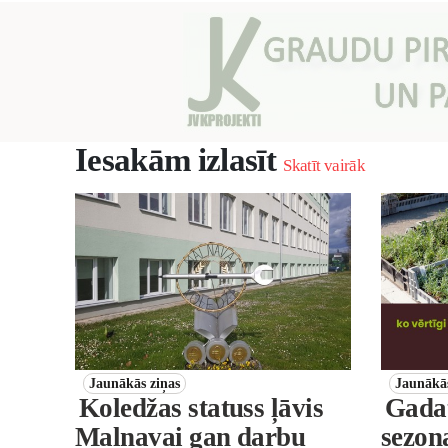
Iesakām izlasīt
Skatīt vairāk
Jaunākās ziņas
Jaunākās
Koledžas statuss ļāvis
Gadat
Malnavai gan darbu
sezona