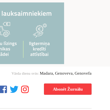
Madara, Genoveva, Genovefa
Vārda dienu svin:
Abonēt Žurnālu