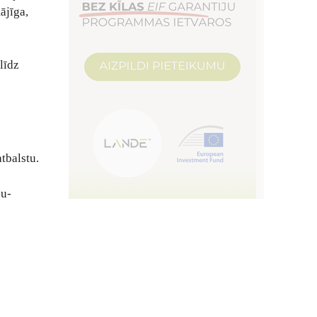
ājīga,
līdz
tbalstu.
zu-