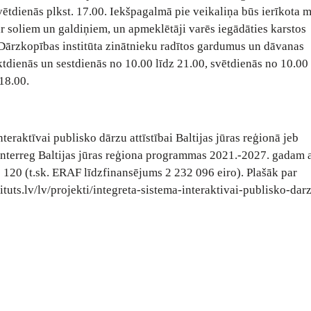
vētdienās plkst. 17.00. Iekšpagalmā pie veikaliņa būs ierīkota m
ar soliem un galdiņiem, un apmeklētāji varēs iegādāties karstos
ī Dārzkopības institūta zinātnieku radītos gardumus un dāvanas
tdienās un sestdienās no 10.00 līdz 21.00, svētdienās no 10.00 
 18.00.
teraktīvai publisko dārzu attīstībai Baltijas jūras reģionā jeb
 Interreg Baltijas jūras reģiona programmas 2021.-2027. gadam a
0 120 (t.sk. ERAF līdzfinansējums 2 232 096 eiro). Plašāk par
tuts.lv/lv/projekti/integreta-sistema-interaktivai-publisko-dar