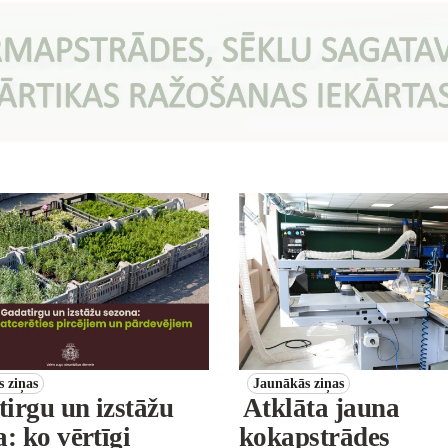
 ziņas
Jaunākās ziņas
irgu un izstāžu
Atklāta jauna
: ko vērtīgi
kokapstrādes