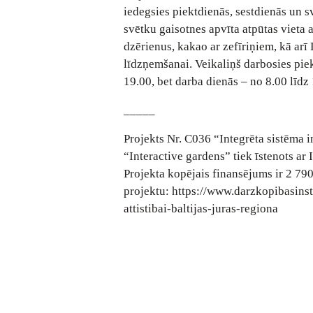
iedegsies piektdienās, sestdienās un s
svētku gaisotnes apvīta atpūtas vieta 
dzērienus, kakao ar zefīriņiem, kā ar
līdzņemšanai. Veikaliņš darbosies piek
19.00, bet darba dienās – no 8.00 līdz
_____
Projekts Nr. C036 “Integrēta sistēma in
“Interactive gardens” tiek īstenots ar
Projekta kopējais finansējums ir 2 79
projektu:
https://www.darzkopibasinsti
attistibai-baltijas-juras-regiona