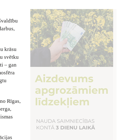
s
švaldību
darbus,
du krāsu
nu svētku
ti – gan
mosfēra
gtu
 no Rīgas,
berga,
aismas
ācijas