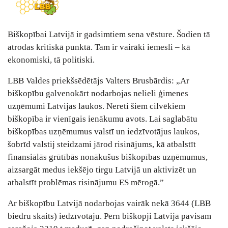
Biškopībai Latvijā ir gadsimtiem sena vēsture. Šodien tā
atrodas kritiskā punktā. Tam ir vairāki iemesli – kā
ekonomiski, tā politiski.
LBB Valdes priekšsēdētājs Valters Brusbārdis: „Ar
biškopību galvenokārt nodarbojas nelieli ģimenes
uzņēmumi Latvijas laukos. Nereti šiem cilvēkiem
biškopība ir vienīgais ienākumu avots. Lai saglabātu
biškopības uzņēmumus valstī un iedzīvotājus laukos,
šobrīd valstij steidzami jārod risinājums, kā atbalstīt
finansiālās grūtībās nonākušus biškopības uzņēmumus,
aizsargāt medus iekšējo tirgu Latvijā un aktivizēt un
atbalstīt problēmas risinājumu ES mērogā.”
Ar biškopību Latvijā nodarbojas vairāk nekā 3644 (LBB
biedru skaits) iedzīvotāju. Pērn biškopji Latvijā pavisam