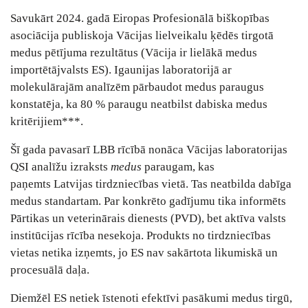
Savukārt 2024. gadā Eiropas Profesionālā biškopības
asociācija publiskoja Vācijas lielveikalu ķēdēs tirgotā
medus pētījuma rezultātus (Vācija ir lielākā medus
importētājvalsts ES). Igaunijas laboratorijā ar
molekulārajām analīzēm pārbaudot medus paraugus
konstatēja, ka 80 % paraugu neatbilst dabiska medus
kritērijiem***.
Šī gada pavasarī LBB rīcībā nonāca Vācijas laboratorijas
QSI analīžu izraksts
medus
paraugam, kas
paņemts Latvijas tirdzniecības vietā. Tas neatbilda dabīga
medus standartam. Par konkrēto gadījumu tika informēts
Pārtikas un veterinārais dienests (PVD), bet aktīva valsts
institūcijas rīcība nesekoja. Produkts no tirdzniecības
vietas netika izņemts, jo ES nav sakārtota likumiskā un
procesuālā daļa.
Diemžēl ES netiek īstenoti efektīvi pasākumi medus tirgū,