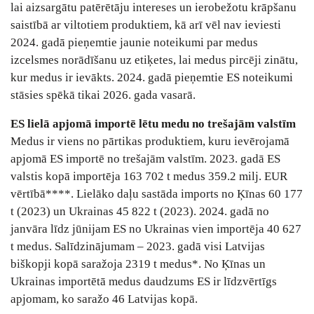
lai aizsargātu patērētāju intereses un ierobežotu krāpšanu
saistībā ar viltotiem produktiem, kā arī vēl nav ieviesti
2024. gadā pieņemtie jaunie noteikumi par medus
izcelsmes norādīšanu uz etiķetes, lai medus pircēji zinātu,
kur medus ir ievākts. 2024. gadā pieņemtie ES noteikumi
stāsies spēkā tikai 2026. gada vasarā.
ES lielā apjomā importē lētu medu no trešajām valstīm
Medus ir viens no pārtikas produktiem, kuru ievērojamā
apjomā ES importē no trešajām valstīm. 2023. gadā ES
valstis kopā importēja 163 702 t medus 359.2 milj. EUR
vērtībā****. Lielāko daļu sastāda imports no Ķīnas 60 177
t (2023) un Ukrainas 45 822 t (2023). 2024. gadā no
janvāra līdz jūnijam ES no Ukrainas vien importēja 40 627
t medus. Salīdzinājumam ‒ 2023. gadā visi Latvijas
biškopji kopā saražoja 2319 t medus*. No Ķīnas un
Ukrainas importētā medus daudzums ES ir līdzvērtīgs
apjomam, ko saražo 46 Latvijas kopā.