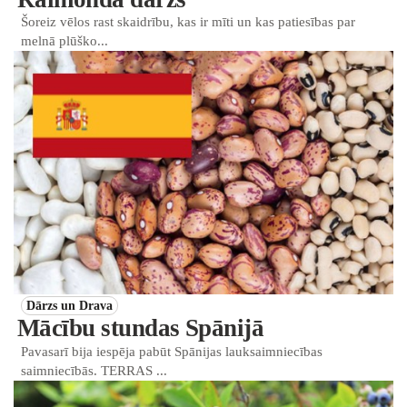
Šoreiz vēlos rast skaidrību, kas ir mīti un kas patiesības par
melnā plūško...
Dārzs un Drava
Mācību stundas Spānijā
Pavasarī bija iespēja pabūt Spānijas lauksaimniecības
saimniecībās. TERRAS ...