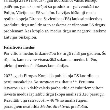
saražoja 2319 t medus*, gan nodrošinot valsts iekšējo
patēriņu, gan eksportējot šo produktu ‒ galvenokārt uz
Poliju, Vāciju u.c. ES valstīm. Latvijas biškopji medu
realizē kopējā Eiropas Savienības (ES) lauksaimniecības
produktu tirgū un līdz ar to saskaras ar vienotām ES tirgus
problēmām, kas kropļo ES medus tirgu un negatīvi ietekmē
Latvijas biškopību.
Falsificēts medus
Par viltota medus tirdzniecību ES tirgū runā jau gadiem. Šo
rūpalu, kam nav ne vismazākā sakara ar medus bitēm,
piekopj medus fasēšanas kompānijas.
2023. gadā Eiropas Komisija publiskoja ES koordinēta
pētījuma/akcijas
No stropiem
rezultātus**. Pētījuma
ietvaros 16 ES dalībvalstis pārbaudīja ar cukuriem viltota
ievesta medus izplatību tirgū (kopā analizēti 320 paraugi).
Rezultāti bija satraucoši – 46 % no analizētajiem
paraugiem neatbilda
Medus direktīvas
prasībām.