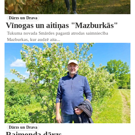
Dārzs un Drava
Vīnogas un aitiņas "Mazburkās"
Tukuma novada Smārdes pagastā atrodas saimniecība
Mazburkas, kur audzē aita...
Dārzs un Drava
Raimonda dārzs