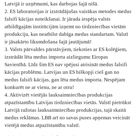
Latvijā ir uzņēmumi, kas darbojas šajā nišā.
2. ES laboratorijas ir izstrādājušas vairākas metodes medus
falsifi kācijas noteikšanai. Ir jārada iespēja valsts
atbildīgajām institūcijām izņemt no tirdzniecības vietām
produkciju, kas neatbilst dabīga medus standartam. Valstī
ir jāsakārto likumdošana šajā jautājumā!
3. Valsts pārvaldes pārstāvjiem, tiekoties ar ES kolēģiem,
izstrādāt lēta medus importa aizliegumu Eiropas
Savienībā. Līdz šim ES nav spējusi atrisināt medus falsifi
kācijas problēmu. Latvijas un ES biškopji cieš gan no
medus falsifi kācijas, gan lēta medus importa. Nespējam
konkurēt ne ar vienu, ne ar otru!
4. Aktivizēt vietējās lauksaimniecības produkcijas
atpazīstamību Latvijas tirdzniecības vietās. Valstī pietrūkst
Latvijā ražotas lauksaimniecības produkcijas, tajā skaitā
medus reklāmas. LBB arī no savas puses apņemas veicināt
vietējā medus atpazīstamību valstī.