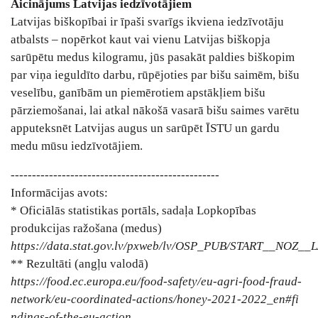
Aicinājums Latvijas iedzīvotājiem
Latvijas biškopībai ir īpaši svarīgs ikviena iedzīvotāju
atbalsts ‒ nopērkot kaut vai vienu Latvijas biškopja
sarūpētu medus kilogramu, jūs pasakāt paldies biškopim
par viņa ieguldīto darbu, rūpējoties par bišu saimēm, bišu
veselību, ganībām un piemērotiem apstākļiem bišu
pārziemošanai, lai atkal nākošā vasarā bišu saimes varētu
apputeksnēt Latvijas augus un sarūpēt ĪSTU un gardu
medu mūsu iedzīvotājiem.
-------------------------------------------------
Informācijas avots:
* Oficiālās statistikas portāls, sadaļa Lopkopības
produkcijas ražošana (medus)
https://data.stat.gov.lv/pxweb/lv/OSP_PUB/START__NOZ__
** Rezultāti (angļu valodā)
https://food.ec.europa.eu/food-safety/eu-agri-food-fraud-
network/eu-coordinated-actions/honey-2021-2022_en#fi
ndings-of-the-eu-action