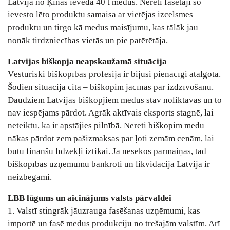
Latvijā no Ķīnas ieveda 40 t medus. Nereti fasētāji šo
ievesto lēto produktu samaisa ar vietējas izcelsmes
produktu un tirgo kā medus maisījumu, kas tālāk jau
nonāk tirdzniecības vietās un pie patērētāja.
Latvijas biškopja neapskaužamā situācija
Vēsturiski biškopības profesija ir bijusi pienācīgi atalgota.
Šodien situācija cita – biškopim jācīnās par izdzīvošanu.
Daudziem Latvijas biškopjiem medus stāv noliktavās un to
nav iespējams pārdot. Agrāk aktīvais eksports stagnē, lai
neteiktu, ka ir apstājies pilnībā. Nereti biškopim medu
nākas pārdot zem pašizmaksas par ļoti zemām cenām, lai
būtu finanšu līdzekļi iztikai. Ja nesekos pārmaiņas, tad
biškopības uzņēmumu bankroti un likvidācija Latvijā ir
neizbēgami.
LBB lūgums un aicinājums valsts pārvaldei
1. Valstī stingrāk jāuzrauga fasēšanas uzņēmumi, kas
importē un fasē medus produkciju no trešajām valstīm. Arī