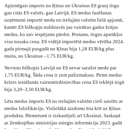
Apjomīgais imports no Ķīnas un Ukrainas ES grauj tirgu
gan citās ES valstīs, gan Latvijā. ES medus fasēšanas
uzņēmumi importē medu no trešajām valstīm lielā apjomā,
kamēr ES biškopju noliktavās jau vairākus gadus krājas
medus, ko nav iespējams pārdot. Protams, tirgus apstākļos
visu nosaka cena. ES vidējā importētā medus vērtība 2024.
gada pirmajā pusgadā no Ķīnas bija 1,28 EUR/kg plus
muita, no Ukrainas ‒1.75 EUR/kg.
Neviens biškopis Latvijā un ES nevar saražot medu par
1,75 EUR/kg. Šāda cena ir zem pašizmaksas. Pirms medus
krīzes iestāšanās vairumtirdzniecības cena ES iekšējā tirgū
bija 3,20‒3,50 EUR/kg.
Lēta medus imports ES no trešajām valstīm cieši saistīts ar
medus falsifikāciju. Vislielākā aizdomu ēna krīt uz Ķīnas
produktu. Pārmetumi ir izskanējuši arī Ukrainai. Saskaņā
ar Zemkopības ministrijas sniegto informāciju 2023. gadā