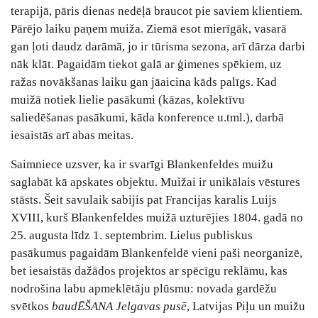
terapijā, pāris dienas nedēļā braucot pie saviem klientiem.
Pārējo laiku paņem muiža. Ziemā esot mierīgāk, vasarā
gan ļoti daudz darāmā, jo ir tūrisma sezona, arī dārza darbi
nāk klāt. Pagaidām tiekot galā ar ģimenes spēkiem, uz
ražas novākšanas laiku gan jāaicina kāds palīgs. Kad
muižā notiek lielie pasākumi (kāzas, kolektīvu
saliedēšanas pasākumi, kāda konference u.tml.), darbā
iesaistās arī abas meitas.
Saimniece uzsver, ka ir svarīgi Blankenfeldes muižu
saglabāt kā apskates objektu. Muižai ir unikālais vēstures
stāsts. Šeit savulaik sabijis pat Francijas karalis Luijs
XVIII, kurš Blankenfeldes muižā uzturējies 1804. gadā no
25. augusta līdz 1. septembrim. Lielus publiskus
pasākumus pagaidām Blankenfeldē vieni paši neorganizē,
bet iesaistās dažādos projektos ar spēcīgu reklāmu, kas
nodrošina labu apmeklētāju plūsmu: novada gardēžu
svētkos
baudĒŠANA Jelgavas pusē
, Latvijas Piļu un muižu