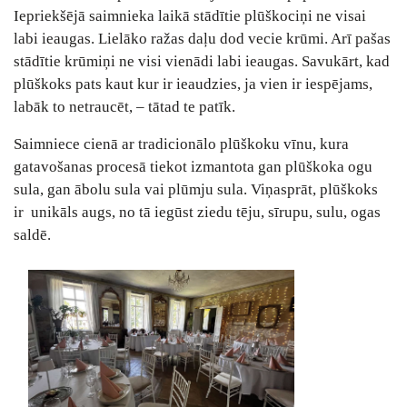
Iepriekšējā saimnieka laikā stādītie plūškociņi ne visai
labi ieaugas. Lielāko ražas daļu dod vecie krūmi. Arī pašas
stādītie krūmiņi ne visi vienādi labi ieaugas. Savukārt, kad
plūškoks pats kaut kur ir ieaudzies, ja vien ir iespējams,
labāk to netraucēt, – tātad te patīk.
Saimniece cienā ar tradicionālo plūškoku vīnu, kura
gatavošanas procesā tiekot izmantota gan plūškoka ogu
sula, gan ābolu sula vai plūmju sula. Viņasprāt, plūškoks
ir unikāls augs, no tā iegūst ziedu tēju, sīrupu, sulu, ogas
saldē.