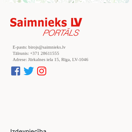
E-pasts:
birojs@saimnieks.lv
Tālrunis:
+371 28611555
Adrese:
Jūrkalnes iela 15, Rīga, LV-1046
Izdevniecība