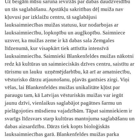
Uz beigām mūsu saruna ievirzās par dabas daudzveidību
un tās saglabāšanu. Apstākļu sakritības dēļ muiža nav
kļuvusi par izklaižu centru, tā saglabājusi
lauksaimniecības muižas statusu, kur nodarbojas ar
lauksaimniecību, lopkopību un augļkopību. Saimniece
uzsver, ka muižas zeme ir kā dabas sala Zemgales
līdzenumā, kur visapkārt tiek attīstīta intensīvā
lauksaimniecība. Saimnieki Blankenfeldes muižas nākotni
redz kā kultūras un saimnieciskās dzīves centru, saistītu ar
tūrismu un lauku uzņēmējdarbību, kā arī ar amatniecību,
vēsturisko dārzu atjaunošanu, pļavās ganīsies zirgi. Viņi
vēlas, lai Blankenfeldes muižas unikalitāte kļūst par
paraugu tam, kā Latvijas vēsturiskās muižas var iegūt
jaunu dzīvi, vienlaikus saglabājot pagātnes šarmu un
pielāgojoties mūsdienu vajadzībām. Tāpat saimniekiem ir
svarīgs līdzsvars starp kultūras mantojuma saglabāšanu un
dabas aizsardzību. Dārzs tiek kopts bioloģiskās
lauksaimniecības garā. Blankenfeldes muižas parka