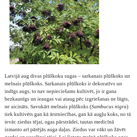
Latvijā aug divas plūškoku sugas – sarkanais plūškoks un
melnais plūškoks. Sarkanais plūškoks ir dekoratīvs un
indīgs augs, to nav nepieciešams kultivēt, jo ir gana
bezkaunīgs un ieaugas vai ataug pēc izgriešanas ne lūgts,
ne aicināts. Savukārt melnais plūškoks (
Sambucus nigra
)
tiek kultivēts gan kā ārstniecības, gan kā augļu koks, no tā
ievāc ziedus tējai, ogas pārstrādei, tautas medicīnā
izmanto arī pārējās auga daļas. Ziedus var vākt un žāvēt