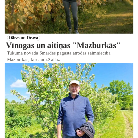
Dārzs un Drava
Vīnogas un aitiņas "Mazburkās"
Tukuma novada Smārdes pagastā atrodas saimniecība
Mazburkas, kur audzē aita...