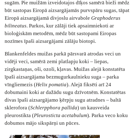
sugām. Pie muižām izveidotajos dīķos samērā bieži mēdz
būt sastopas Eiropā aizsargājamās purvspāru sugas, tāpat
Eiropā aizsargājamā divjoslu airvabole
Graphoderus
bilineatus
. Parkos, kur zālāji tiek apsaimniekoti ar
bioloģiskām metodēm, mēdz būt sastopami Eiropas
nozīmes īpaši aizsargājami zālāju biotopi.
Blankenfeldes muižas parkā pārsvarā atrodas veci un
vidēji veci, samērā zemi platlapju koki – liepas,
zirgkastaņas, oši, ozoli, kļavas. Muižas alejā konstatēta
īpaši aizsargājama bezmugurkaulnieku suga – parka
vīngliemezis (
Helix pomatia
). Alejā fiksēti arī 24
dobumaini koki ar dažādu sugu dzīvotnēm. Konstatētas
divas īpaši aizsargājamo ķērpju sugu atradnes – baltā
sklerofora (
Schlerpphora pallida
) un kausveida
pleurostikta (
Pleurosticta acetabulum
). Parka veco koku
dobumos mājo sikspārņi un pūces.