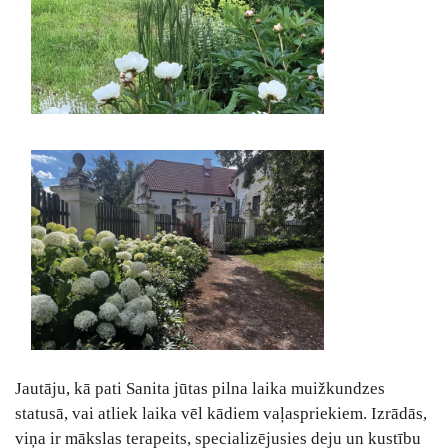
Jautāju, kā pati Sanita jūtas pilna laika muižkundzes
statusā, vai atliek laika vēl kādiem vaļaspriekiem. Izrādās,
viņa ir mākslas terapeits, specializējusies deju un kustību