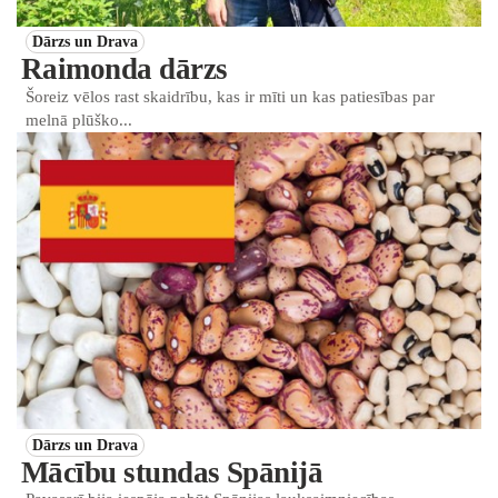
Dārzs un Drava
Raimonda dārzs
Šoreiz vēlos rast skaidrību, kas ir mīti un kas patiesības par
melnā plūško...
Dārzs un Drava
Mācību stundas Spānijā