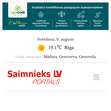
Svētdiena
,
9
.
augusts
19.1℃
Rīga
Madara, Genoveva, Genovefa
Vārda dienu svin: