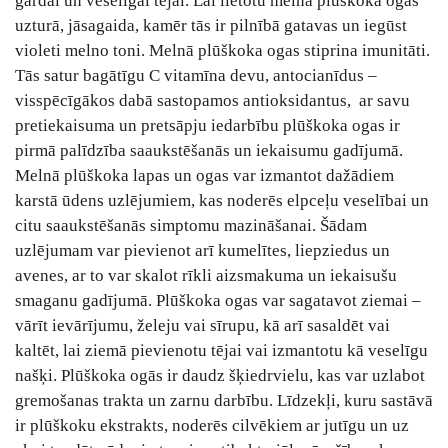
gardai un veselīgai tējai. Lai lietotu melnā plūškoka ogas
uzturā, jāsagaida, kamēr tās ir pilnībā gatavas un iegūst
violeti melno toni. Melnā plūškoka ogas stiprina imunitāti.
Tās satur bagātīgu C vitamīna devu, antocianīdus –
visspēcīgākos dabā sastopamos antioksidantus, ar savu
pretiekaisuma un pretsāpju iedarbību plūškoka ogas ir
pirmā palīdzība saaukstēšanās un iekaisumu gadījumā.
Melnā plūškoka lapas un ogas var izmantot dažādiem
karstā ūdens uzlējumiem, kas noderēs elpceļu veselībai un
citu saaukstēšanās simptomu mazināšanai. Šādam
uzlējumam var pievienot arī kumelītes, liepziedus un
avenes, ar to var skalot rīkli aizsmakuma un iekaisušu
smaganu gadījumā. Plūškoka ogas var sagatavot ziemai –
vārīt ievārījumu, želeju vai sīrupu, kā arī sasaldēt vai
kaltēt, lai ziemā pievienotu tējai vai izmantotu kā veselīgu
našķi. Plūškoka ogās ir daudz šķiedrvielu, kas var uzlabot
gremošanas trakta un zarnu darbību. Līdzekļi, kuru sastāvā
ir plūškoku ekstrakts, noderēs cilvēkiem ar jutīgu un uz