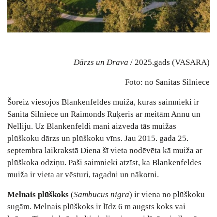
Dārzs un Drava
/ 2025.gads (VASARA)
Foto: no Sanitas Silniece
Šoreiz viesojos Blankenfeldes muižā, kuras saimnieki ir
Sanita Silniece un Raimonds Ruķeris ar meitām Annu un
Nelliju. Uz Blankenfeldi mani aizveda tās muižas
plūškoku dārzs un plūškoku vīns. Jau 2015. gada 25.
septembra laikrakstā Diena šī vieta nodēvēta kā muiža ar
plūškoka odziņu. Paši saimnieki atzīst, ka Blankenfeldes
muiža ir vieta ar vēsturi, tagadni un nākotni.
Melnais plūškoks
(
Sambucus nigra
) ir viena no plūškoku
sugām. Melnais plūškoks ir līdz 6 m augsts koks vai