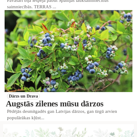
Pavasarī bija iespēja pabūt Spānijas lauksaimniecības
saimniecībās. TERRAS ...
Dārzs un Drava
Augstās zilenes mūsu dārzos
Pēdējās desmitgadēs gan Latvijas dārzos, gan tirgū arvien
populārākas kļūst...