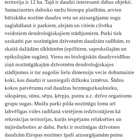
teritorija ir 12 ha. Tajā ir daudzi interesanti dabas objekti.
Samazinoties dabisko mežu biotopu platībām, arvien
būtiskāka nozīme daudzu retu un aizsargājamu sugu
saglabāšanā ir parkiem, alejām un citiem cilvēka
veidotiem dendroloģiskajiem stādījumiem. Parki tiek
uzskatīti par nozīmīgām dzīvotnēm daudzām radībām, to
skaitā dažādām sīkbūtnēm (epifītiem, saproksilajām un
epiksilajām sugām). Viena no bioloģiskās daudzveidības
ziņā nozīmīgākajām dzīvotnēm dendroloģiskajos
stādījumos ir tur augošie lielu dimensiju vecie dobumainie
koki, kas daudzi ir sasnieguši dižkoku izmērus. Šādos
kokos patvērumu rod daudzas bezmugurkaulnieku,
sikspārņu, sūnu, sēņu, ķērpju, putnu u.c. dzīvo organismu
grupu sugas. Muižu parki pilda nozīmīgu lomu arī
labvēlīgas vides radīšanā vietējiem iedzīvotājiem kā
rekreācijas teritorijas, kurās iespējams relaksēties un
mijiedarboties ar dabu. Parki ir nozīmīgas dzīvotnes
daudzām Eiropas nozīmes īpaši aizsargājamām putnu