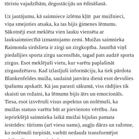
tūristu vajadzībām, degustācijās un ēdināšanā.
Uz jautājumu, kā saimniece izlēma kļūt par muižnieci,
viņa smejoties atsaka, ka tas bijis ģimenes lēmums.
Sākotnēji esot meklēta vien lauku viensēta ar
lauksaimniecībā izmantojamo zemi. Muižas saimnieka
Raimonda sirdslieta ir zirgi un zirgkopība. Jaunībā viņš
piedalījies sporta zirgu sacensībās, tagad pats audzē sporta
zirgus. Esot meklējuši vietu, kur varētu paplašināt
zirgaudzētavu. Kad izlasījuši informāciju, ka tiek pārdota
Blankenfeldes muiža, saulainā janvāra dienā esot devušies
īpašumu apskatīt. Kā jau parasti sākumā, viss rādījies tik
skaisti un rožaini, ka lēmums bijis ātrs un emocionāls.
Tiesa, esot izsvēruši visus aspektus un nolēmuši, ka
muižas statuss varētu būt ar pievienoto vērtību. Jau
iepriekšējā saimnieka laikā muižai bijušas pamata
iestrādes: tūrisms (arī viesu nams), augļu dārzs un ražotne,
ko nolēmuši turpināt, varbūt nedaudz transformējot