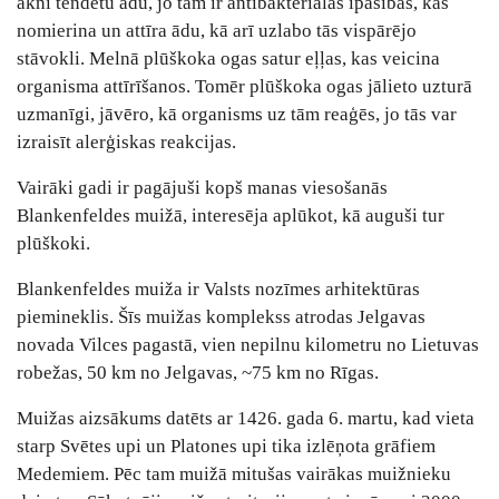
akni tendētu ādu, jo tam ir antibakteriālas īpašības, kas
nomierina un attīra ādu, kā arī uzlabo tās vispārējo
stāvokli. Melnā plūškoka ogas satur eļļas, kas veicina
organisma attīrīšanos. Tomēr plūškoka ogas jālieto uzturā
uzmanīgi, jāvēro, kā organisms uz tām reaģēs, jo tās var
izraisīt alerģiskas reakcijas.
Vairāki gadi ir pagājuši kopš manas viesošanās
Blankenfeldes muižā, interesēja aplūkot, kā auguši tur
plūškoki.
Blankenfeldes muiža ir Valsts nozīmes arhitektūras
piemineklis. Šīs muižas komplekss atrodas Jelgavas
novada Vilces pagastā, vien nepilnu kilometru no Lietuvas
robežas, 50 km no Jelgavas, ~75 km no Rīgas.
Muižas aizsākums datēts ar 1426. gada 6. martu, kad vieta
starp Svētes upi un Platones upi tika izlēņota grāfiem
Medemiem. Pēc tam muižā mitušas vairākas muižnieku