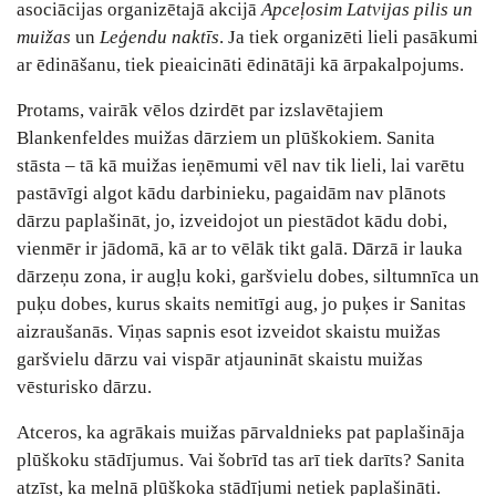
asociācijas organizētajā akcijā
Apceļosim Latvijas pilis un
muižas
un
Leģendu naktīs
. Ja tiek organizēti lieli pasākumi
ar ēdināšanu, tiek pieaicināti ēdinātāji kā ārpakalpojums.
Protams, vairāk vēlos dzirdēt par izslavētajiem
Blankenfeldes muižas dārziem un plūškokiem. Sanita
stāsta – tā kā muižas ieņēmumi vēl nav tik lieli, lai varētu
pastāvīgi algot kādu darbinieku, pagaidām nav plānots
dārzu paplašināt, jo, izveidojot un piestādot kādu dobi,
vienmēr ir jādomā, kā ar to vēlāk tikt galā. Dārzā ir lauka
dārzeņu zona, ir augļu koki, garšvielu dobes, siltumnīca un
puķu dobes, kurus skaits nemitīgi aug, jo puķes ir Sanitas
aizraušanās. Viņas sapnis esot izveidot skaistu muižas
garšvielu dārzu vai vispār atjaunināt skaistu muižas
vēsturisko dārzu.
Atceros, ka agrākais muižas pārvaldnieks pat paplašināja
plūškoku stādījumus. Vai šobrīd tas arī tiek darīts? Sanita
atzīst, ka melnā plūškoka stādījumi netiek paplašināti.