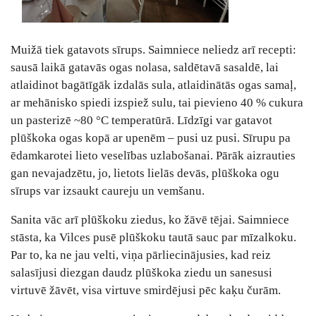
Muižā tiek gatavots sīrups. Saimniece neliedz arī recepti:
sausā laikā gatavās ogas nolasa, saldētavā sasaldē, lai
atlaidinot bagātīgāk izdalās sula, atlaidinātās ogas samaļ,
ar mehānisko spiedi izspiež sulu, tai pievieno 40 % cukura
un pasterizē ~80 °C temperatūrā. Līdzīgi var gatavot
plūškoka ogas kopā ar upenēm – pusi uz pusi. Sīrupu pa
ēdamkarotei lieto veselības uzlabošanai. Pārāk aizrauties
gan nevajadzētu, jo, lietots lielās devās, plūškoka ogu
sīrups var izsaukt caureju un vemšanu.
Sanita vāc arī plūškoku ziedus, ko žāvē tējai. Saimniece
stāsta, ka Vilces pusē plūškoku tautā sauc par mīzalkoku.
Par to, ka ne jau velti, viņa pārliecinājusies, kad reiz
salasījusi diezgan daudz plūškoka ziedu un sanesusi
virtuvē žāvēt, visa virtuve smirdējusi pēc kaķu čurām.