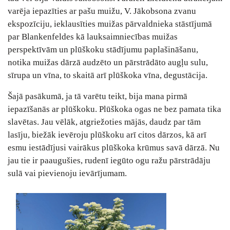
varēja iepazīties ar pašu muižu, V. Jākobsona zvanu
ekspozīciju, ieklausīties muižas pārvaldnieka stāstījumā
par Blankenfeldes kā lauksaimniecības muižas
perspektīvām un plūškoku stādījumu paplašināšanu,
notika muižas dārzā audzēto un pārstrādāto augļu sulu,
sīrupa un vīna, to skaitā arī plūškoka vīna, degustācija.
Šajā pasākumā, ja tā varētu teikt, bija mana pirmā
iepazīšanās ar plūškoku. Plūškoka ogas ne bez pamata tika
slavētas. Jau vēlāk, atgriežoties mājās, daudz par tām
lasīju, biežāk ievēroju plūškoku arī citos dārzos, kā arī
esmu iestādījusi vairākus plūškoka krūmus savā dārzā. Nu
jau tie ir paaugušies, rudenī iegūto ogu ražu pārstrādāju
sulā vai pievienoju ievārījumam.