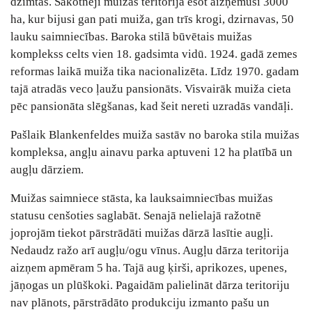
dzimtas. Sākotnēji muižas teritorija esot aizņēmusi 3000
ha, kur bijusi gan pati muiža, gan trīs krogi, dzirnavas, 50
lauku saimniecības. Baroka stilā būvētais muižas
komplekss celts vien 18. gadsimta vidū. 1924. gadā zemes
reformas laikā muiža tika nacionalizēta. Līdz 1970. gadam
tajā atradās veco ļaužu pansionāts. Visvairāk muiža cieta
pēc pansionāta slēgšanas, kad šeit nereti uzradās vandāļi.
Pašlaik Blankenfeldes muiža sastāv no baroka stila muižas
kompleksa, angļu ainavu parka aptuveni 12 ha platībā un
augļu dārziem.
Muižas saimniece stāsta, ka lauksaimniecības muižas
statusu cenšoties saglabāt. Senajā nelielajā ražotnē
joprojām tiekot pārstrādāti muižas dārzā lasītie augļi.
Nedaudz ražo arī augļu/ogu vīnus. Augļu dārza teritorija
aizņem apmēram 5 ha. Tajā aug ķirši, aprikozes, upenes,
jāņogas un plūškoki. Pagaidām palielināt dārza teritoriju
nav plānots, pārstrādāto produkciju izmanto pašu un