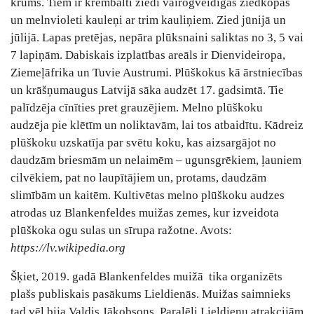
krūms. Tiem ir krēmbalti ziedi vairogveidīgās ziedkopās
un melnvioleti kauleņi ar trim kauliņiem. Zied jūnijā un
jūlijā. Lapas pretējas, nepāra plūksnaini saliktas no 3, 5 vai
7 lapiņām. Dabiskais izplatības areāls ir Dienvideiropa,
Ziemeļāfrika un Tuvie Austrumi. Plūškokus kā ārstniecības
un krāšņumaugus Latvijā sāka audzēt 17. gadsimtā. Tie
palīdzēja cīnīties pret grauzējiem. Melno plūškoku
audzēja pie klētīm un noliktavām, lai tos atbaidītu. Kādreiz
plūškoku uzskatīja par svētu koku, kas aizsargājot no
daudzām briesmām un nelaimēm – ugunsgrēkiem, ļauniem
cilvēkiem, pat no laupītājiem un, protams, daudzām
slimībām un kaitēm. Kultivētas melno plūškoku audzes
atrodas uz Blankenfeldes muižas zemes, kur izveidota
plūškoka ogu sulas un sīrupa ražotne. Avots:
https://lv.wikipedia.org
Šķiet, 2019. gadā Blankenfeldes muižā tika organizēts
plašs publiskais pasākums Lieldienās. Muižas saimnieks
tad vēl bija Valdis Jākobsons. Paralēli Lieldienu atrakcijām