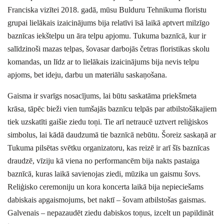
Franciska vizītei 2018. gadā, mūsu Bulduru Tehnikuma floristu
grupai lielākais izaicinājums bija relatīvi īsā laikā aptvert milzīgo
baznīcas iekštelpu un āra telpu apjomu. Tukuma baznīcā, kur ir
salīdzinoši mazas telpas, šovasar darbojās četras floristikas skolu
komandas, un līdz ar to lielākais izaicinājums bija nevis telpu
apjoms, bet ideju, darbu un materiālu saskaņošana.
Gaisma ir svarīgs nosacījums, lai būtu saskatāma priekšmeta
krāsa, tāpēc bieži vien tumšajās baznīcu telpās par atbilstošākajiem
tiek uzskatīti gaišie ziedu toņi. Tie arī netraucē uztvert reliģiskos
simbolus, lai kādā daudzumā tie baznīcā nebūtu. Šoreiz saskaņā ar
Tukuma pilsētas svētku organizatoru, kas reizē ir arī šīs baznīcas
draudzē, vīziju kā viena no performancēm bija nakts pastaiga
baznīcā, kuras laikā savienojas ziedi, mūzika un gaismu šovs.
Reliģisko ceremoniju un kora koncerta laikā bija nepieciešams
dabiskais apgaismojums, bet naktī – šovam atbilstošas gaismas.
Galvenais – nepazaudēt ziedu dabiskos toņus, izcelt un papildināt