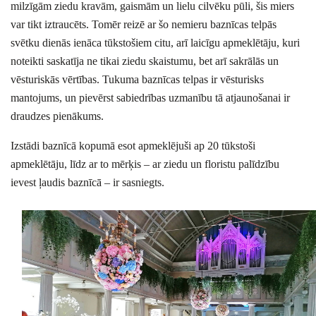
milzīgām ziedu kravām, gaismām un lielu cilvēku pūli, šis miers
var tikt iztraucēts. Tomēr reizē ar šo nemieru baznīcas telpās
svētku dienās ienāca tūkstošiem citu, arī laicīgu apmeklētāju, kuri
noteikti saskatīja ne tikai ziedu skaistumu, bet arī sakrālās un
vēsturiskās vērtības. Tukuma baznīcas telpas ir vēsturisks
mantojums, un pievērst sabiedrības uzmanību tā atjaunošanai ir
draudzes pienākums.
Izstādi baznīcā kopumā esot apmeklējuši ap 20 tūkstoši
apmeklētāju, līdz ar to mērķis – ar ziedu un floristu palīdzību
ievest ļaudis baznīcā – ir sasniegts.