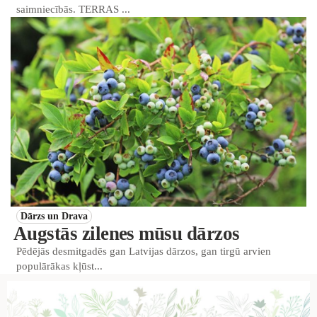
saimniecībās. TERRAS ...
Dārzs un Drava
Augstās zilenes mūsu dārzos
Pēdējās desmitgadēs gan Latvijas dārzos, gan tirgū arvien
populārākas kļūst...