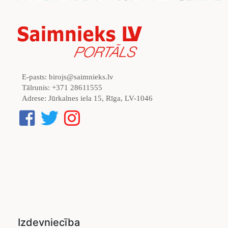
E-pasts:
birojs@saimnieks.lv
Tālrunis:
+371 28611555
Adrese:
Jūrkalnes iela 15, Rīga, LV-1046
Izdevniecība