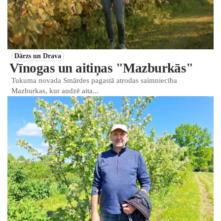
Dārzs un Drava
Vīnogas un aitiņas "Mazburkās"
Tukuma novada Smārdes pagastā atrodas saimniecība
Mazburkas, kur audzē aita...