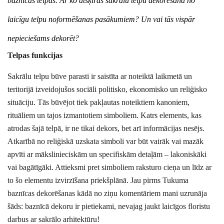
baznīcas
telpas. Ar ko atšķiras sakrālu telpu dekorēšana no
laicīgu telpu noformēšanas pasākumiem? Un vai tās vispār
nepieciešams dekorēt?
Telpas funkcijas
Sakrālu telpu būve parasti ir saistīta ar noteiktā laikmetā un
teritorijā izveidojušos sociāli politisko, ekonomisko un reliģisko
situāciju. Tās būvējot tiek pakļautas noteiktiem kanoniem,
rituāliem un tajos izmantotiem simboliem. Katrs elements, kas
atrodas šajā telpā, ir ne tikai dekors, bet arī informācijas nesējs.
Atkarībā no reliģiskā uzskata simboli var būt vairāk vai mazāk
apvīti ar mākslinieciskām un specifiskām detaļām – lakoniskāki
vai bagātīgāki. Attieksmi pret simboliem raksturo cieņa un līdz ar
to šo elementu izvirzīšana priekšplānā. Jau pirms Tukuma
baznīcas dekorēšanas kādā no ziņu komentāriem mani uzrunāja
šāds: baznīcā dekoru ir pietiekami, nevajag jaukt laicīgos floristu
darbus ar sakrālo arhitektūru!