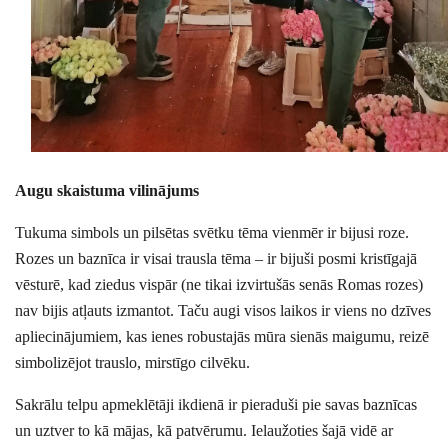
Augu skaistuma vilinājums
Tukuma simbols un pilsētas svētku tēma vienmēr ir bijusi roze.
Rozes un baznīca ir visai trausla tēma – ir bijuši posmi kristīgajā
vēsturē, kad ziedus vispār (ne tikai izvirtušās senās Romas rozes)
nav bijis atļauts izmantot. Taču augi visos laikos ir viens no dzīves
apliecinājumiem, kas ienes robustajās mūra sienās maigumu, reizē
simbolizējot trauslo, mirstīgo cilvēku.
Sakrālu telpu apmeklētāji ikdienā ir pieraduši pie savas baznīcas
un uztver to kā mājas, kā patvērumu. Ielaužoties šajā vidē ar