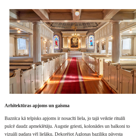
Arhitektūras apjoms un gaisma
Baznīca kā telpisks apjoms ir nosacīti liela, jo tajā veiktie rituāli
pulcē daudz apmeklētāju. Augstie griesti, kolonādes un balkoni to
vizuāli padara vēl lielāku. Dekorējot Aglonas baziliku pāvesta