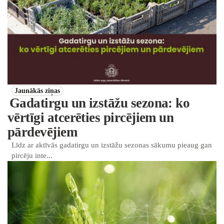
Jaunākās ziņas
Gadatirgu un izstāžu sezona: ko
vērtīgi atcerēties pircējiem un
pārdevējiem
Līdz ar aktīvās gadatirgu un izstāžu sezonas sākumu pieaug gan
pircēju inte...