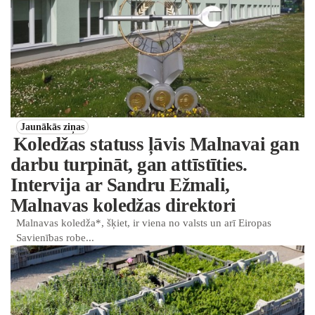
Jaunākās ziņas
Koledžas statuss ļāvis Malnavai gan
darbu turpināt, gan attīstīties.
Intervija ar Sandru Ežmali,
Malnavas koledžas direktori
Malnavas koledža*, šķiet, ir viena no valsts un arī Eiropas
Savienības robe...