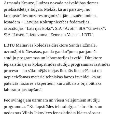
Armands Krauze, Ludzas novada pašvaldības domes
priekšsēdētājs Edgars Mekšs, kā arī pārstāvji no
kokapstrādes nozares organizācijām, uzņēmumiem,
iestādēm – Latvijas Kokrūpniecības federācijas,
asociācijas “Latvijas koks”, SIA “Avoti”, SIA “Gravtex”,
SIA “Lūsēni”, izdevuma “Zeme un Valsts”, LBTU.
LBTU Malnavas koledžas direktore Sandra Ežmale,
uzrunājot klātesošos, pauda gandarījumu par jaunās
studiju programmas un laboratorijas izveidi. Direktore
iepazīstināja ar kokapstrādes studiju programmas izstrādes
procesu – no sākotnējās idejas līdz tās licencēšanai un
nepieciešamās materiāltehniskās bāzes izveidei, kā arī
pateicās nozares ekspertiem, kuru atbalsts bija būtisks
laboratorijas tapšanā.
Pēc svinīgajām uzrunām un viesu vēlējumiem studiju
programmas “Kokapstrādes tehnoloģijas” direktors un
pedagogs Vilnis Jakovļevs iepazīstināja klātesošos ar