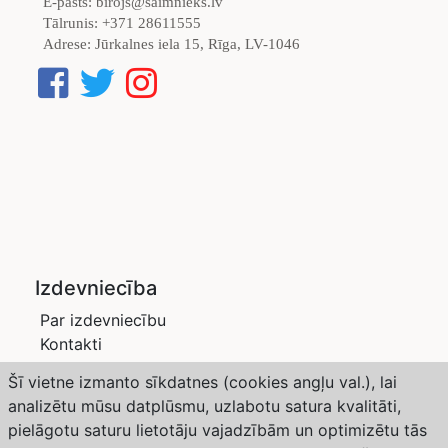
E-pasts:
birojs@saimnieks.lv
Tālrunis:
+371 28611555
Adrese:
Jūrkalnes iela 15, Rīga, LV-1046
Izdevniecība
Par izdevniecību
Kontakti
Privātuma politika
Šī vietne izmanto sīkdatnes (cookies angļu val.), lai
Žurnāli
analizētu mūsu datplūsmu, uzlabotu satura kvalitāti,
Saimnieks LV
pielāgotu saturu lietotāju vajadzībām un optimizētu tās