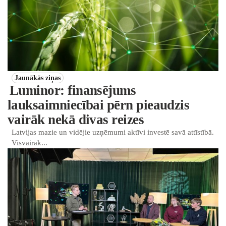
Jaunākās ziņas
Luminor: finansējums
lauksaimniecībai pērn pieaudzis
vairāk nekā divas reizes
Latvijas mazie un vidējie uzņēmumi aktīvi investē savā attīstībā.
Visvairāk...