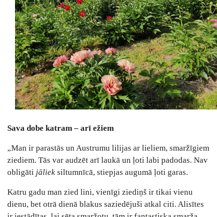
Sava dobe katram – arī ežiem
„
Man ir parastās un Austrumu lilijas ar lieliem, smaržīgiem
ziediem. Tās var audzēt arī laukā un ļoti labi padodas. Nav
obligāti
jāliek
siltumnīcā, stiepjas augumā ļoti garas.
Katru gadu man zied lini, vienīgi ziediņš ir tikai vienu
dienu, bet otrā dienā blakus saziedējuši atkal citi. Alisītes
ir iestādītas, lai sēta smaržotu, tām ir fantastiska smarža.