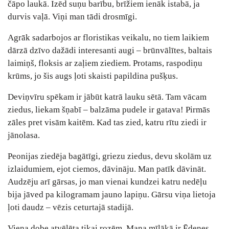
čāpo laukā. Izēd suņu barību, brīžiem ienāk istabā, ja
durvis vaļā. Viņi man tādi drosmīgi.
Agrāk sadarbojos ar floristikas veikalu, no tiem laikiem
dārzā dzīvo dažādi interesanti augi ‒ brūnvālītes, baltais
laimiņš, floksis ar zaļiem ziediem. Protams, raspodiņu
krūms, jo šis augs ļoti skaisti papildina pušķus.
Deviņvīru spēkam ir jābūt katrā lauku sētā. Tam vācam
ziedus, liekam šņabī ‒ balzāma pudele ir gatava! Pirmās
zāles pret visām kaitēm. Kad tas zied, katru rītu ziedi ir
jānolasa.
Peonijas ziedēja bagātīgi, griezu ziedus, devu skolām uz
izlaidumiem, ejot ciemos, dāvināju. Man patīk dāvināt.
Audzēju arī gārsas, jo man vienai kundzei katru nedēļu
bija jāved pa kilogramam jauno lapiņu. Gārsu viņa lietoja
ļoti daudz ‒ vēzis ceturtajā stadijā.
Viena dobe atvēlēta tikai rozēm. Mana mīļākā ir Ēdenes