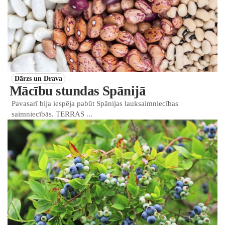
Dārzs un Drava
Mācību stundas Spānijā
Pavasarī bija iespēja pabūt Spānijas lauksaimniecības
saimniecībās. TERRAS ...