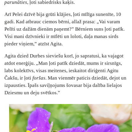
parunāties
, ļoti sabiedrisks kaķis.
Arī Pelei dzīvē bija grūti klājies, ļoti mīlīga sunenīte, 10
gadi. Kad atbrauc ciemos bērni, allaž prasa: „Vai varam
Pelīti uz dažām dienām paņemt?” Bērniem suns ļoti patīk.
Visi mani dzīvnieki ir mīlēti un loloti, daļa manas sirds
pieder viņiem,” atzīst Agita.
Agita dzied Durbes sieviešu korī, jo sapratusi, ka vajagot
atdot enerģiju. „Man ļoti patīk dziedāt, mums ir sirsnīgs,
labs kolektīvs, visas meitenes, ieskaitot diriģenti Agitu
Čakšu, ir ļoti
foršas
. Man vienmēr paticis dziedāt, dejot un
izpausties. Īpašs saviļņojums šovasar bija dalība lielajos
Dziesmu un deju svētkos.”