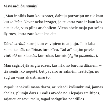
Visvisādi
brīnumiņi
„
Man ir niķis kaut ko uzpotēt, dabūju potzariņu un tik kaut
kur
ielieku
. Nevar neko izzāģēt, jo te katrā zarā ir kaut kas
cits iekšā, viss pilns ar āboliem. Vienā ābelē mājo pat sešas
šķirnes, katrā zarā
kaut kas cits.
Dārzā
strādā
kurmji, un es viņiem to atļauju. Ja ir laba
zeme, tad šīs radībiņas tur dzīvo. Tad arī kaķim prieks ‒
viņš sēž un klausās, kur rokas kurmis (
Agita pasmaida
).
Man sagribējās angļu rozes, kas nāk no baronu dārziem, ‒
tās senās, ko nepotē, bet pavairo ar saknēm. Iestādīju, nu
aug un visas skaisti smaržo.
Pūpoli ienākuši manā dārzā, arī visādi košumkrūmi, jaunās
ābeles, plūmju dārzs. Brālis atveda no Liepājas smiltiņas,
sajaucu ar savu mālu, tagad sadīgušas pat dilles.