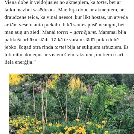
Viena dobe ir veidojusies no akmeņiem, kā
torte
, bet ar
laiku mazliet sasēdusies. Man bija dobe ar akmeņiem, bet
draudzene teica, ka viņai neesot, kur likt hostas, un atveda
ar tām veselu auto piekabi. It kā saules pusē neaugot, bet
man aug un zied! Manai
tortei
‒
garnējums
. Mammai bija
palikuši arbūzu stādi. Tā kā te varam stādīt puķu dobē
jebko, šogad otrā rinda
tortei
bija ar sulīgiem arbūziem. Es
ļoti mīlu akmeņus ar visiem šiem rakstiem, un tiem ir arī
liela enerģija.”