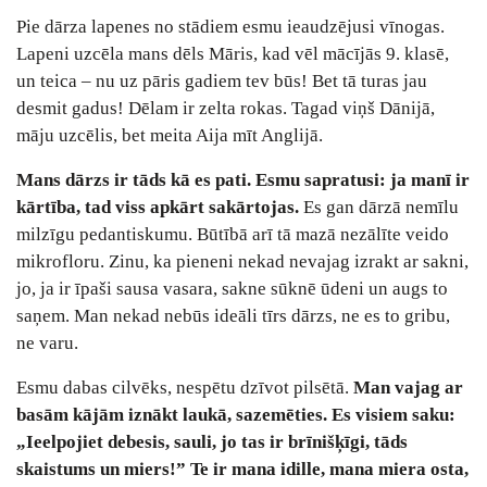
Pie dārza lapenes no stādiem esmu ieaudzējusi vīnogas.
Lapeni uzcēla mans dēls Māris, kad vēl mācījās 9. klasē,
un teica ‒ nu uz pāris gadiem tev būs! Bet tā turas jau
desmit gadus! Dēlam ir zelta rokas. Tagad viņš Dānijā,
māju uzcēlis, bet meita Aija mīt Anglijā.
Mans dārzs ir tāds kā es pati. Esmu sapratusi: ja manī ir
kārtība, tad viss apkārt sakārtojas.
Es gan dārzā nemīlu
milzīgu pedantiskumu. Būtībā arī tā mazā nezālīte veido
mikrofloru. Zinu, ka pieneni nekad nevajag izrakt ar sakni,
jo, ja ir īpaši sausa vasara, sakne sūknē ūdeni un augs to
saņem. Man nekad nebūs ideāli tīrs dārzs, ne es to gribu,
ne varu.
Esmu dabas cilvēks, nespētu dzīvot pilsētā.
Man vajag ar
basām kājām iznākt laukā, sazemēties. Es visiem saku:
„Ieelpojiet debesis, sauli, jo tas ir brīnišķīgi, tāds
skaistums un miers!”
Te ir mana idille, mana miera osta,