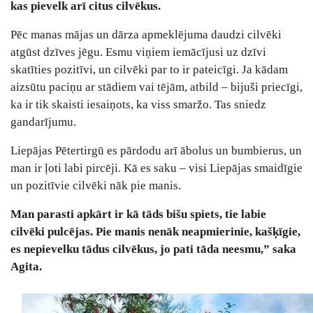
kas pievelk arī citus cilvēkus.
Pēc manas mājas un dārza apmeklējuma daudzi cilvēki
atgūst dzīves jēgu. Esmu viņiem iemācījusi uz dzīvi
skatīties pozitīvi, un cilvēki par to ir pateicīgi. Ja kādam
aizsūtu paciņu ar stādiem vai tējām, atbild ‒ bijuši priecīgi,
ka ir tik skaisti iesaiņots, ka viss smaržo. Tas sniedz
gandarījumu.
Liepājas Pētertirgū es pārdodu arī ābolus un bumbierus, un
man ir ļoti labi pircēji. Kā es saku ‒ visi Liepājas smaidīgie
un pozitīvie cilvēki nāk pie manis.
Man parasti apkārt ir kā tāds bišu spiets, tie labie
cilvēki pulcējas. Pie manis nenāk neapmierinie, kašķīgie,
es nepievelku tādus cilvēkus, jo pati tāda neesmu,” saka
Agita.