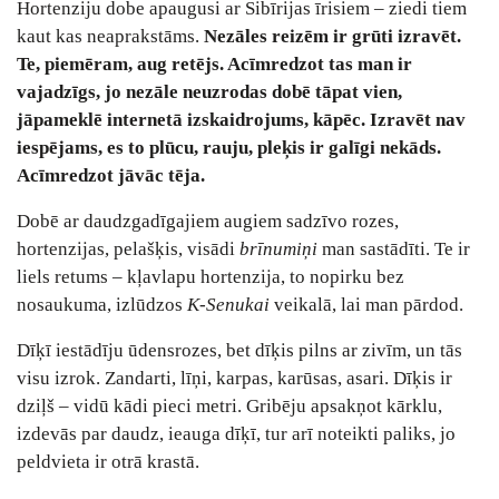
Hortenziju dobe apaugusi ar Sibīrijas īrisiem ‒ ziedi tiem
kaut kas neaprakstāms.
Nezāles reizēm ir grūti izravēt.
Te, piemēram, aug retējs. Acīmredzot tas man ir
vajadzīgs, jo nezāle neuzrodas dobē tāpat vien,
jāpameklē internetā izskaidrojums, kāpēc. Izravēt nav
iespējams, es to plūcu, rauju, pleķis ir galīgi nekāds.
Acīmredzot jāvāc tēja.
Dobē ar daudzgadīgajiem augiem sadzīvo rozes,
hortenzijas, pelašķis, visādi
brīnumiņi
man sastādīti. Te ir
liels retums ‒ kļavlapu hortenzija, to nopirku bez
nosaukuma, izlūdzos
K-Senukai
veikalā, lai man pārdod.
Dīķī iestādīju ūdensrozes, bet dīķis pilns ar zivīm, un tās
visu izrok. Zandarti, līņi, karpas, karūsas, asari. Dīķis ir
dziļš ‒ vidū kādi pieci metri. Gribēju apsakņot kārklu,
izdevās par daudz, ieauga dīķī, tur arī noteikti paliks, jo
peldvieta ir otrā krastā.