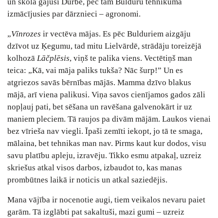
un skolā gājusi Durbē, pēc tam Bulduru tehnikumā
izmācījusies par dārznieci – agronomi.
„
Vīnrozes
ir vectēva mājas. Es pēc Bulduriem aizgāju
dzīvot uz Ķegumu, tad mitu Lielvārdē, strādāju toreizējā
kolhozā
Lāčplēsis
, viņš te palika viens. Vectētiņš man
teica: „Kā, vai māja paliks tukša? Nāc šurp!” Un es
atgriezos savās bērnības mājās. Mamma dzīvo blakus
mājā, arī viena palikusi. Viņa savos cienījamos gados zāli
nopļauj pati, bet sēšana un ravēšana galvenokārt ir uz
maniem pleciem. Tā raujos pa divām mājām. Laukos vienai
bez vīrieša nav viegli. Īpaši zemīti iekopt, jo tā te smaga,
mālaina, bet tehnikas man nav. Pirms kaut kur dodos, visu
savu platību apleju, izravēju. Tikko esmu atpakaļ, uzreiz
skriešus atkal visos darbos, izbaudot to, kas manas
prombūtnes laikā ir noticis un atkal saziedējis.
Mana vājība ir nocenotie augi, tiem veikalos nevaru paiet
garām. Tā izglābti pat sakaltuši, mazi gumi ‒ uzreiz