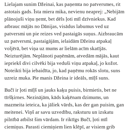
Lielajam sunim Džeinai, kas paņemta no patversmes, rit
astotais gads. Īsta miera mika, nevienu neaprej: „Nebijām
plānojuši viņu ņemt, bet dēls ļoti mīl dzīvniekus. Kad
atbrauc mājās no Dānijas, visādus labumus ved uz
patversmi un pie reizes ved pastaigās suņus. Aizbraucām
uz patversmi, pastaigājām, ielaidām Džeinu atpakaļ
voljērā, bet viņa uz mums ar lielām acīm skatījās.
Neizturējām. Neplānoti paņēmām, atvedām mājās, kaut
iepriekš divi cilvēki bija veduši viņu atpakaļ, jo kožot.
Noteikti bija iebaidīta, jo, kad paņēmu rokās slotu, suns
uzreiz muka. Pie manis Džeina ir ideāls, mīļš suns.
Bučī ir ļoti mīļš un jauks kaķu puisis, birmietis, bet ne
tīršķirnes. Nezinājām, kāds kaķēnam dzimums, un
mazmeita ieteica, ka jāliek vārds, kas der gan puisim, gan
meitenei. Viņš ar savu uzvedību, raksturu un izskatu
pilnībā atbilst šim vārdam. Ir riktīgs Bučī, ļoti mīl
ciemiņus. Parasti ciemiņiem lien klēpī, ar visiem grib