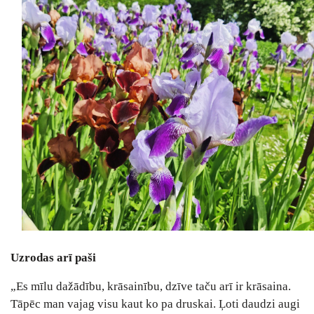
Uzrodas arī paši
„Es mīlu dažādību, krāsainību, dzīve taču arī ir krāsaina.
Tāpēc man vajag visu kaut ko pa druskai. Ļoti daudzi augi