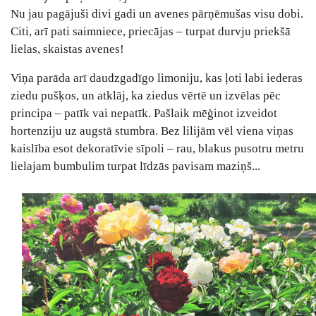
Nu jau pagājuši divi gadi un avenes pārņēmušas visu dobi.
Citi, arī pati saimniece, priecājas ‒ turpat durvju priekšā
lielas, skaistas avenes!
Viņa parāda arī daudzgadīgo limoniju, kas ļoti labi iederas
ziedu pušķos, un atklāj, ka ziedus vērtē un izvēlas pēc
principa – patīk vai nepatīk. Pašlaik mēģinot izveidot
hortenziju uz augstā stumbra. Bez lilijām vēl viena viņas
kaislība esot dekoratīvie sīpoli ‒ rau, blakus pusotru metru
lielajam bumbulim turpat līdzās pavisam maziņš...