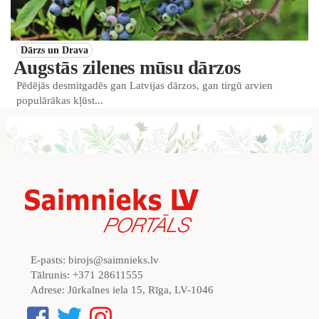
Dārzs un Drava
Augstās zilenes mūsu dārzos
Pēdējās desmitgadēs gan Latvijas dārzos, gan tirgū arvien
populārākas kļūst...
E-pasts:
birojs@saimnieks.lv
Tālrunis:
+371 28611555
Adrese:
Jūrkalnes iela 15, Rīga, LV-1046