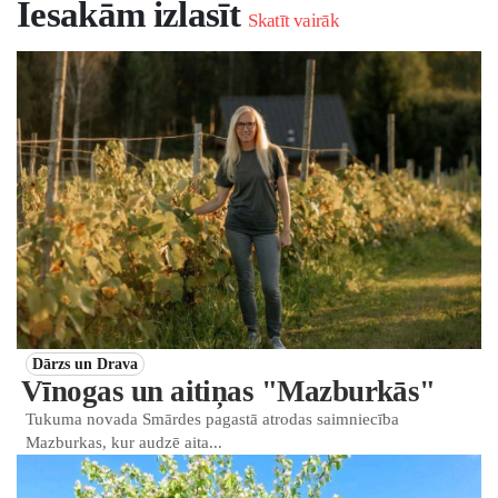
Iesakām izlasīt
Skatīt vairāk
Dārzs un Drava
Vīnogas un aitiņas "Mazburkās"
Tukuma novada Smārdes pagastā atrodas saimniecība
Mazburkas, kur audzē aita...