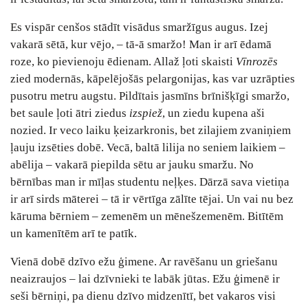
Es vispār cenšos stādīt visādus smaržīgus augus. Izej
vakarā sētā, kur vējo, ‒ tā-ā smaržo! Man ir arī ēdamā
roze, ko pievienoju ēdienam. Allaž ļoti skaisti
Vīnrozēs
zied modernās, kāpelējošās pelargonijas, kas var uzrāpties
pusotru metru augstu. Pildītais jasmīns brīnišķīgi smaržo,
bet saule ļoti ātri ziedus
izspiež
, un ziedu kupena aši
nozied. Ir veco laiku ķeizarkronis, bet zilajiem zvaniņiem
ļauju izsēties dobē. Vecā, baltā lilija no seniem laikiem ‒
abēlija ‒ vakarā piepilda sētu ar jauku smaržu. No
bērnības man ir mīļas
studentu neļķes. Dārzā sava vietiņa
ir arī sirds māterei – tā ir vērtīga zālīte tējai.
Un vai nu bez
kāruma bērniem ‒ zemenēm un mēnešzemenēm.
Bitītēm
un kamenītēm arī te patīk.
Vienā dobē dzīvo ežu ģimene. Ar ravēšanu un griešanu
neaizraujos ‒ lai dzīvnieki te labāk jūtas. Ežu ģimenē ir
seši bērniņi, pa dienu dzīvo midzenītī, bet vakaros visi