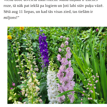
roze, tā nāk pat iekšā pa logiem un ļoti labi stāv puķu vāzē.
Sētā aug 11 liepas, un kad tās visas zied, tas tiešām ir
miljons
!”