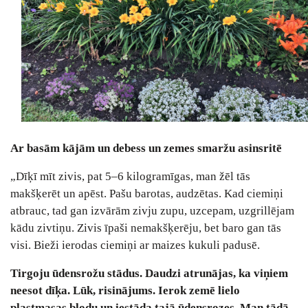
Ar basām kājām un debess un zemes smaržu asinsritē
„
Dīķī mīt zivis, pat 5‒6 kilogramīgas, man žēl tās
makšķerēt un apēst. Pašu barotas, audzētas. Kad ciemiņi
atbrauc, tad gan izvārām zivju zupu, uzcepam, uzgrillējam
kādu zivtiņu. Zivis īpaši nemakšķerēju, bet baro gan tās
visi. Bieži ierodas ciemiņi ar maizes kukuli padusē.
Tirgoju ūdensrožu stādus. Daudzi atrunājas, ka viņiem
neesot dīķa. Lūk, risinājums. Ierok zemē lielo
plastmasas bļodu un iestāda tajā ūdensrozes. Man tādā