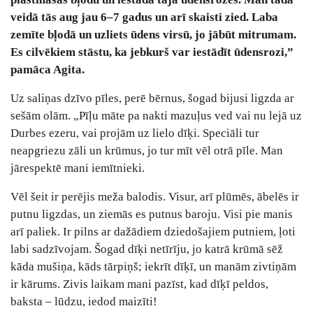
veidā tās aug jau 6‒7 gadus un arī skaisti zied. Laba
zemīte bļodā un uzliets ūdens virsū, jo jābūt mitrumam.
Es cilvēkiem stāstu, ka jebkurš var iestādīt ūdensrozi,”
pamāca Agita.
Uz saliņas dzīvo pīles, perē bērnus, šogad bijusi ligzda ar
sešām olām. „Pīļu māte pa nakti mazuļus ved vai nu lejā uz
Durbes ezeru, vai projām uz lielo dīķi. Speciāli tur
neapgriezu zāli un krūmus, jo tur mīt vēl otrā pīle. Man
jārespektē mani iemītnieki.
Vēl šeit ir perējis meža balodis. Visur, arī plūmēs, ābelēs ir
putnu ligzdas, un ziemās es putnus baroju. Visi pie manis
arī paliek. Ir pilns ar dažādiem dziedošajiem putniem, ļoti
labi sadzīvojam. Šogad dīķi netīrīju, jo katrā krūmā sēž
kāda mušiņa, kāds tārpiņš; iekrīt dīķī, un manām zivtiņām
ir kārums. Zivis laikam mani pazīst, kad dīķī peldos,
baksta ‒ lūdzu, iedod maizīti!