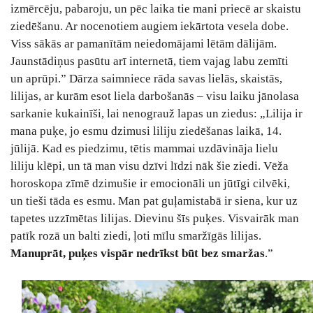
izmērcēju, pabaroju, un pēc laika tie mani priecē ar skaistu
ziedēšanu. Ar nocenotiem augiem iekārtota vesela dobe.
Viss sākās ar pamanītām neiedomājami lētām dālijām.
Jaunstādiņus pasūtu arī internetā, tiem vajag labu zemīti
un aprūpi.” Dārza saimniece rāda savas lielās, skaistās,
lilijas, ar kurām esot liela darbošanās ‒ visu laiku jānolasa
sarkanie kukainīši, lai nenograuž lapas un ziedus: „Lilija ir
mana puķe, jo esmu dzimusi liliju ziedēšanas laikā, 14.
jūlijā. Kad es piedzimu, tētis mammai uzdāvināja lielu
liliju klēpi, un tā man visu dzīvi līdzi nāk šie ziedi. Vēža
horoskopa zīmē dzimušie ir emocionāli un jūtīgi cilvēki,
un tieši tāda es esmu. Man pat guļamistabā ir siena, kur uz
tapetes uzzīmētas lilijas. Dievinu šīs puķes. Visvairāk man
patīk rozā un balti ziedi, ļoti mīlu smaržīgās lilijas.
Manuprāt, puķes vispār nedrīkst būt bez smaržas
.”