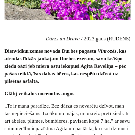
Dārzs un Drava
/ 2023.gads (RUDENS)
Dienvidkurzemes novada Durbes pagasta
Vīnrozēs
, kas
atrodas līdzās jaukajam Durbes ezeram, savu krāšņo
ziedu oāzi jeb miera ostu iekopusi Agita Reveliņa – pēc
pašas teiktā, īsts dabas bērns, kas nespētu dzīvot uz
pilsētas asfalta.
Glābj veikalos nocenotos augus
„
Te ir mana paradīze. Bez dārza es nevarētu dzīvot, man
tas nepieciešams. Iznāku no mājas, un uzreiz pretī ziedi. Ir
arī ābeles, plūmes, bumbieres, pavisam kopā 7 ha,” ar savu
saimniecību iepazīstina Agita un pastāsta, ka esot dzimusi