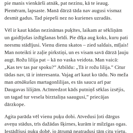
pie manis vienkārši atnāk, pat nezinu, kā te ieaug.
Piemēram, lapsaste. Manā dārzā tāda nav augusi vismaz
desmit gadus. Tad piepeši nez no kurienes uzradās.
Vēl ir kaut kādas nezināmas puķītes, laikam ar sēkliņām
un gaidījušas izdīgšanas brīdi. Pie dīķa aug koks, kuru pati
neesmu stādījusi. Vienu dienu skatos ‒ zied saldais, mīļais!
Man noteikti ir zaļie pirkstiņi, un es visam savā dārzā ļauju
augt. Rožu lilija pat – kā no vaska veidota. Man vaicā:
„Kas tev tas par spoku?” Atbildu: „Tā ir rožu lilija.” Citur
tādas nav, tā ir interesanta. Vajag arī kaut ko tādu. No meža
man
atnākušas
martagonlilijas, es tās saucu arī par
Daugavas lilijām. Acīmredzot kāds putniņš sēklas izsējis,
un tagad tur vesela birztaliņa saaugusi,” priecājas
dārzkope.
Agita parāda vēl vienu puķu dobi. Atvedusi ļoti dārgus
aveņu stādus, trīs dažādas šķirnes, kurām ir milzīgas ogas.
Iestādījusi puķu dobē, jo ātrumā neatradusi tām citu vietu.