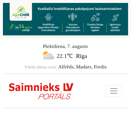
Piektdiena
,
7
.
augusts
22.1℃
Rīga
Alfrēds, Madars, Fredis
Vārda dienu svin: