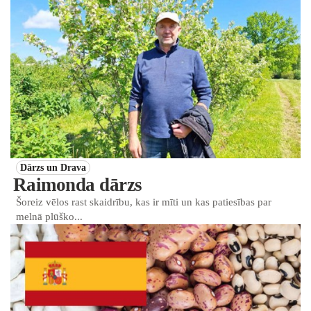
Dārzs un Drava
Raimonda dārzs
Šoreiz vēlos rast skaidrību, kas ir mīti un kas patiesības par
melnā plūško...