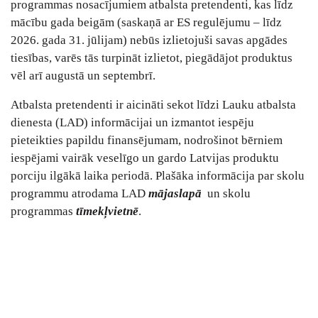
programmas nosacījumiem atbalsta pretendenti, kas līdz
mācību gada beigām (saskaņā ar ES regulējumu – līdz
2026. gada 31. jūlijam) nebūs izlietojuši savas apgādes
tiesības, varēs tās turpināt izlietot, piegādājot produktus
vēl arī augustā un septembrī.
Atbalsta pretendenti ir aicināti sekot līdzi Lauku atbalsta
dienesta (LAD) informācijai un izmantot iespēju
pieteikties papildu finansējumam, nodrošinot bērniem
iespējami vairāk veselīgo un gardo Latvijas produktu
porciju ilgākā laika periodā. Plašāka informācija par skolu
programmu atrodama LAD
mājaslapā
un skolu
programmas
tīmekļvietnē
.