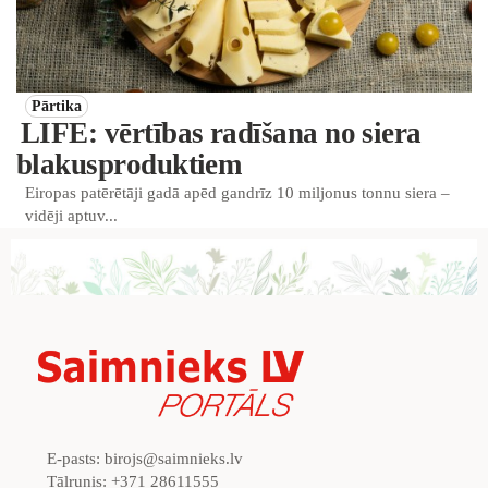
Pārtika
LIFE: vērtības radīšana no siera
blakusproduktiem
Eiropas patērētāji gadā apēd gandrīz 10 miljonus tonnu siera –
vidēji aptuv...
E-pasts:
birojs@saimnieks.lv
Tālrunis:
+371 28611555