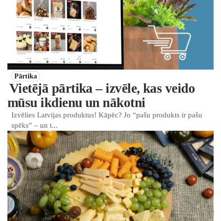
Pārtika
Vietējā pārtika – izvēle, kas veido
mūsu ikdienu un nākotni
Izvēlies Latvijas produktus! Kāpēc? Jo “pašu produkts ir pašu
spēks” – un t...