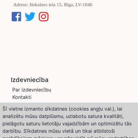
Adrese:
Jūrkalnes iela 15, Rīga, LV-1046
Izdevniecība
Par izdevniecību
Kontakti
Privātuma politika
Šī vietne izmanto sīkdatnes (cookies angļu val.), lai
Žurnāli
analizētu mūsu datplūsmu, uzlabotu satura kvalitāti,
Saimnieks LV
pielāgotu saturu lietotāju vajadzībām un optimizētu tās
Dārzs un Drava
darbību. Sīkdatnes mūsu vietā un tikai atbilstoši
Abonēšana