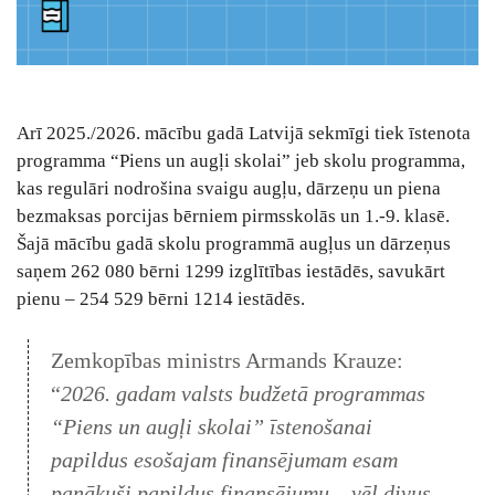
Arī 2025./2026. mācību gadā Latvijā sekmīgi tiek īstenota
programma “Piens un augļi skolai” jeb skolu programma,
kas regulāri nodrošina svaigu augļu, dārzeņu un piena
bezmaksas porcijas bērniem pirmsskolās un 1.-9. klasē.
Šajā mācību gadā skolu programmā augļus un dārzeņus
saņem 262 080 bērni 1299 izglītības iestādēs, savukārt
pienu – 254 529 bērni 1214 iestādēs.
Zemkopības ministrs Armands Krauze:
“
2026. gadam valsts budžetā programmas
“Piens un augļi skolai” īstenošanai
papildus esošajam finansējumam esam
panākuši papildus finansējumu – vēl divus