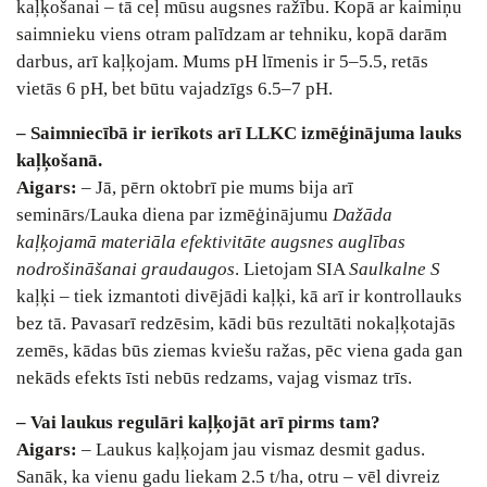
kaļķošanai – tā ceļ mūsu augsnes ražību. Kopā ar kaimiņu
saimnieku viens otram palīdzam ar tehniku, kopā darām
darbus, arī kaļķojam. Mums pH līmenis ir 5–5.5, retās
vietās 6 pH, bet būtu vajadzīgs 6.5–7 pH.
– Saimniecībā ir ierīkots arī LLKC izmēģinājuma lauks
kaļķošanā.
Aigars:
– Jā, pērn oktobrī pie mums bija arī
seminārs/Lauka diena par izmēģinājumu
Dažāda
kaļķojamā materiāla efektivitāte augsnes auglības
nodrošināšanai graudaugos
. Lietojam SIA
Saulkalne S
kaļķi – tiek izmantoti divējādi kaļķi, kā arī ir kontrollauks
bez tā. Pavasarī redzēsim, kādi būs rezultāti nokaļķotajās
zemēs, kādas būs ziemas kviešu ražas, pēc viena gada gan
nekāds efekts īsti nebūs redzams, vajag vismaz trīs.
– Vai laukus regulāri kaļķojāt arī pirms tam?
Aigars:
– Laukus kaļķojam jau vismaz desmit gadus.
Sanāk, ka vienu gadu liekam 2.5 t/ha, otru – vēl divreiz