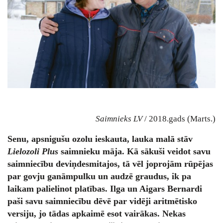
Saimnieks LV
/ 2018.gads (Marts.)
Senu, apsnigušu ozolu ieskauta, lauka malā stāv
Lielozoli Plus
saimnieku māja. Kā sākuši veidot savu
saimniecību deviņdesmitajos, tā vēl joprojām rūpējas
par govju ganāmpulku un audzē graudus, ik pa
laikam palielinot platības. Ilga un Aigars Bernardi
paši savu saimniecību dēvē par vidēji aritmētisko
versiju, jo tādas apkaimē esot vairākas. Nekas