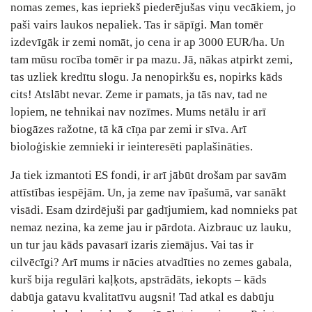
nomas zemes, kas iepriekš piederējušas viņu vecākiem, jo
paši vairs laukos nepaliek. Tas ir sāpīgi. Man tomēr
izdevīgāk ir zemi nomāt, jo cena ir ap 3000 EUR/ha. Un
tam mūsu rocība tomēr ir pa mazu. Jā, nākas atpirkt zemi,
tas uzliek kredītu slogu. Ja nenopirkšu es, nopirks kāds
cits! Atslābt nevar. Zeme ir pamats, ja tās nav, tad ne
lopiem, ne tehnikai nav nozīmes. Mums netālu ir arī
biogāzes ražotne, tā kā cīņa par zemi ir sīva. Arī
bioloģiskie zemnieki ir ieinteresēti paplašināties.
Ja tiek izmantoti ES fondi, ir arī jābūt drošam par savām
attīstības iespējām. Un, ja zeme nav īpašumā, var sanākt
visādi. Esam dzirdējuši par gadījumiem, kad nomnieks pat
nemaz nezina, ka zeme jau ir pārdota. Aizbrauc uz lauku,
un tur jau kāds pavasarī izaris ziemājus. Vai tas ir
cilvēcīgi? Arī mums ir nācies atvadīties no zemes gabala,
kurš bija regulāri kaļķots, apstrādāts, iekopts – kāds
dabūja gatavu kvalitatīvu augsni! Tad atkal es dabūju