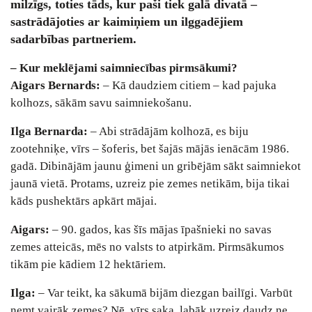
milzīgs, toties tāds, kur paši tiek galā divatā –
sastrādājoties ar kaimiņiem un ilggadējiem
sadarbības partneriem.
– Kur meklējami saimniecības pirmsākumi?
Aigars Bernards:
– Kā daudziem citiem – kad pajuka
kolhozs, sākām savu saimniekošanu.
Ilga Bernarda:
– Abi strādājām kolhozā, es biju
zootehniķe, vīrs – šoferis, bet šajās mājās ienācām 1986.
gadā. Dibinājām jaunu ģimeni un gribējām sākt saimniekot
jaunā vietā. Protams, uzreiz pie zemes netikām, bija tikai
kāds pushektārs apkārt mājai.
Aigars:
– 90. gados, kas šīs mājas īpašnieki no savas
zemes atteicās, mēs no valsts to atpirkām. Pirmsākumos
tikām pie kādiem 12 hektāriem.
Ilga:
– Var teikt, ka sākumā bijām diezgan bailīgi. Varbūt
ņemt vairāk zemes? Nē, vīrs saka, labāk uzreiz daudz ne.