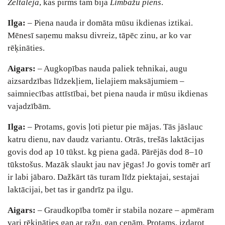
Zeltaleja
, kas pirms tam bija
Limbažu piens
.
Ilga:
– Piena nauda ir domāta mūsu ikdienas iztikai.
Mēnesī saņemu maksu divreiz, tāpēc zinu, ar ko var
rēķināties.
Aigars:
– Augkopības nauda paliek tehnikai, augu
aizsardzības līdzekļiem, lielajiem maksājumiem –
saimniecības attīstībai, bet piena nauda ir mūsu ikdienas
vajadzībām.
Ilga:
– Protams, govis ļoti pietur pie mājas. Tās jāslauc
katru dienu, nav daudz variantu. Otrās, trešās laktācijas
govis dod ap 10 tūkst. kg piena gadā. Pārējās dod 8–10
tūkstošus. Mazāk slaukt jau nav jēgas! Jo govis tomēr arī
ir labi jābaro. Dažkārt tās turam līdz piektajai, sestajai
laktācijai, bet tas ir gandrīz pa ilgu.
Aigars:
– Graudkopība tomēr ir stabila nozare – apmēram
vari rēķināties gan ar ražu, gan cenām. Protams, izdarot