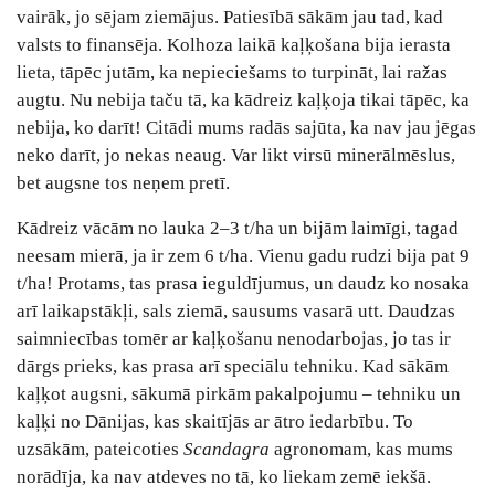
vairāk, jo sējam ziemājus. Patiesībā sākām jau tad, kad
valsts to finansēja. Kolhoza laikā kaļķošana bija ierasta
lieta, tāpēc jutām, ka nepieciešams to turpināt, lai ražas
augtu. Nu nebija taču tā, ka kādreiz kaļķoja tikai tāpēc, ka
nebija, ko darīt! Citādi mums radās sajūta, ka nav jau jēgas
neko darīt, jo nekas neaug. Var likt virsū minerālmēslus,
bet augsne tos neņem pretī.
Kādreiz vācām no lauka 2–3 t/ha un bijām laimīgi, tagad
neesam mierā, ja ir zem 6 t/ha. Vienu gadu rudzi bija pat 9
t/ha! Protams, tas prasa ieguldījumus, un daudz ko nosaka
arī laikapstākļi, sals ziemā, sausums vasarā utt. Daudzas
saimniecības tomēr ar kaļķošanu nenodarbojas, jo tas ir
dārgs prieks, kas prasa arī speciālu tehniku. Kad sākām
kaļķot augsni, sākumā pirkām pakalpojumu – tehniku un
kaļķi no Dānijas, kas skaitījās ar ātro iedarbību. To
uzsākām, pateicoties
Scandagra
agronomam, kas mums
norādīja, ka nav atdeves no tā, ko liekam zemē iekšā.