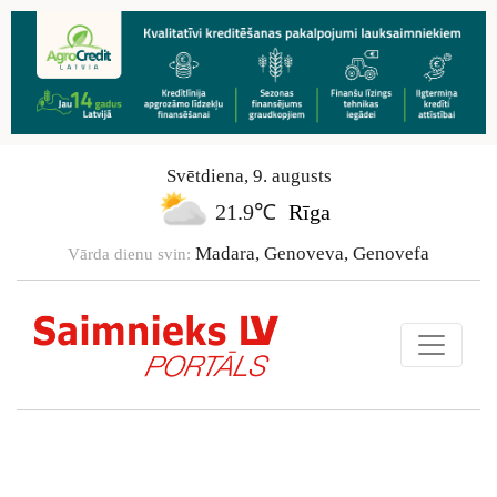
Svētdiena
,
9
.
augusts
21.9℃
Rīga
Madara, Genoveva, Genovefa
Vārda dienu svin: