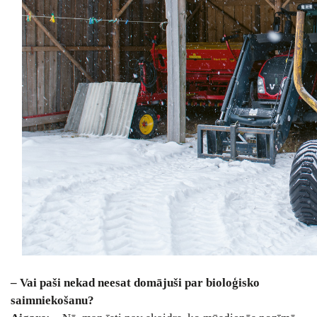
– Vai paši nekad neesat domājuši par bioloģisko
saimniekošanu?