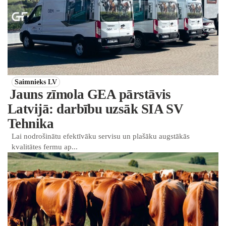
Saimnieks LV
Jauns zīmola GEA pārstāvis
Latvijā: darbību uzsāk SIA SV
Tehnika
Lai nodrošinātu efektīvāku servisu un plašāku augstākās
kvalitātes fermu ap...