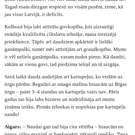
Tagad esam diezgan iespiesti no visām pusēm, zeme, kā
jau visur Latvijā, ir deficīts.
Kolhozā bija labi attīstīta govkopība, ļoti aizrautīgi
strādāja kvalificēta ciltslietu tehniķe, mana toreizējā
priekšniece. Tāpēc arī daudziem apkārtnē ir lielāki
ganāmpulki, tomēr mēs attīstījām arī graudkopību. Mums
ir vēl neliels ganāmpulks, varam nodot pienu. Kā daudzi,
sākām ar vienu govi, tad piedzima teliņš un tā aizgāja.
Savā laikā daudz audzējām arī kartupeļus, ko vedām uz
tirgu pārdot. Regulāri ar smago mašīnu braucām uz Rīgas
tirgu – paiet 3–4 stundas un kartupeļu vairs nav. Pāris
gadus tas bija labs bizness un nodrošināja arī mums
zināmu iztiku. Pirmās tehnikas ir nopirktas par kartupeļu
naudu!
Aigars:
– Naudai gan tad bija cita vērtība – braucām no
tirgus, pilns maisiņš ar banknotēm, tūkstoši repšiku. Tiesa,