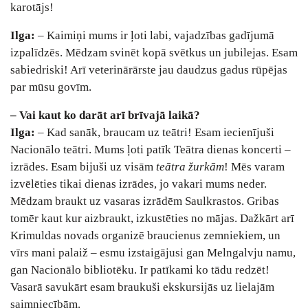
karotājs!
Ilga:
– Kaimiņi mums ir ļoti labi, vajadzības gadījumā
izpalīdzēs. Mēdzam svinēt kopā svētkus un jubilejas. Esam
sabiedriski! Arī veterinārārste jau daudzus gadus rūpējas
par mūsu govīm.
– Vai kaut ko darāt arī brīvajā laikā?
Ilga:
– Kad sanāk, braucam uz teātri! Esam iecienījuši
Nacionālo teātri. Mums ļoti patīk Teātra dienas koncerti –
izrādes. Esam bijuši uz visām
teātra žurkām
! Mēs varam
izvēlēties tikai dienas izrādes, jo vakari mums neder.
Mēdzam braukt uz vasaras izrādēm Saulkrastos. Gribas
tomēr kaut kur aizbraukt, izkustēties no mājas. Dažkārt arī
Krimuldas novads organizē braucienus zemniekiem, un
vīrs mani palaiž – esmu izstaigājusi gan Melngalvju namu,
gan Nacionālo bibliotēku. Ir patīkami ko tādu redzēt!
Vasarā savukārt esam braukuši ekskursijās uz lielajām
saimniecībām.