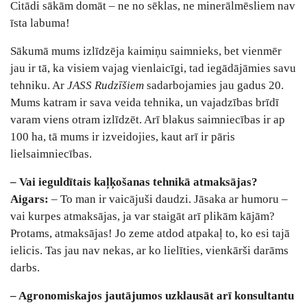
Citādi sākām domāt – ne no sēklas, ne minerālmēsliem nav
īsta labuma!
Sākumā mums izlīdzēja kaimiņu saimnieks, bet vienmēr
jau ir tā, ka visiem vajag vienlaicīgi, tad iegādājāmies savu
tehniku. Ar
JASS Rudzīšiem
sadarbojamies jau gadus 20.
Mums katram ir sava veida tehnika, un vajadzības brīdī
varam viens otram izlīdzēt. Arī blakus saimniecības ir ap
100 ha, tā mums ir izveidojies, kaut arī ir pāris
lielsaimniecības.
– Vai ieguldītais kaļķošanas tehnikā atmaksājas?
Aigars:
– To man ir vaicājuši daudzi. Jāsaka ar humoru –
vai kurpes atmaksājas, ja var staigāt arī plikām kājām?
Protams, atmaksājas! Jo zeme atdod atpakaļ to, ko esi tajā
ielicis. Tas jau nav nekas, ar ko lielīties, vienkārši darāms
darbs.
– Agronomiskajos jautājumos uzklausāt arī konsultantu