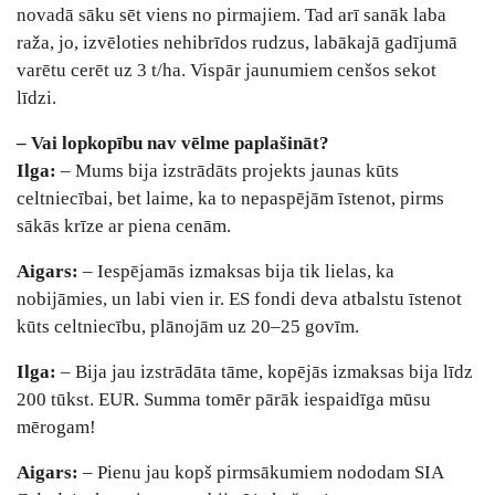
novadā sāku sēt viens no pirmajiem. Tad arī sanāk laba
raža, jo, izvēloties nehibrīdos rudzus, labākajā gadījumā
varētu cerēt uz 3 t/ha. Vispār jaunumiem cenšos sekot
līdzi.
– Vai lopkopību nav vēlme paplašināt?
Ilga:
– Mums bija izstrādāts projekts jaunas kūts
celtniecībai, bet laime, ka to nepaspējām īstenot, pirms
sākās krīze ar piena cenām.
Aigars:
– Iespējamās izmaksas bija tik lielas, ka
nobijāmies, un labi vien ir. ES fondi deva atbalstu īstenot
kūts celtniecību, plānojām uz 20–25 govīm.
Ilga:
– Bija jau izstrādāta tāme, kopējās izmaksas bija līdz
200 tūkst. EUR. Summa tomēr pārāk iespaidīga mūsu
mērogam!
Aigars:
– Pienu jau kopš pirmsākumiem nododam SIA