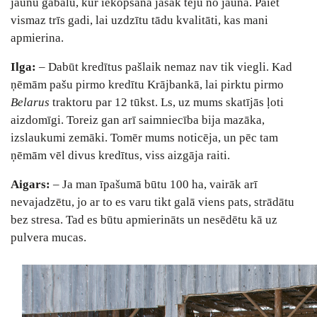
jaunu gabalu, kur iekopšana jāsāk teju no jauna. Paiet
vismaz trīs gadi, lai uzdzītu tādu kvalitāti, kas mani
apmierina.
Ilga:
– Dabūt kredītus pašlaik nemaz nav tik viegli. Kad
ņēmām pašu pirmo kredītu Krājbankā, lai pirktu pirmo
Belarus
traktoru par 12 tūkst. Ls, uz mums skatījās ļoti
aizdomīgi. Toreiz gan arī saimniecība bija mazāka,
izslaukumi zemāki. Tomēr mums noticēja, un pēc tam
ņēmām vēl divus kredītus, viss aizgāja raiti.
Aigars:
– Ja man īpašumā būtu 100 ha, vairāk arī
nevajadzētu, jo ar to es varu tikt galā viens pats, strādātu
bez stresa. Tad es būtu apmierināts un nesēdētu kā uz
pulvera mucas.