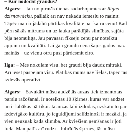
– Kur nododat graudus?
Aigars:
– Jau no pirmās dienas sadarbojamies ar
Rīgas
dzirnavnieku
, pašlaik arī nav nekādu iemeslu to mainīt.
Tāpēc man ir jādabū pārtikas kvalitāte par katru cenu! Kad
pērn sākās mitrums un uz lauka parādījās slimības, sajūta
bija neomulīga. Jau pavasarī fiksēju cenu par noteiktu
apjomu un kvalitāti. Lai gan graudu cena šajos gados maz
mainās – uz vienu otru pusi pārdesmit eiro.
Ilga:
– Mēs nokūlām visu, bet graudi bija daudz mitrāki.
Arī iesēt paspējām visu. Platības mums nav lielas, tāpēc tas
izdevās operatīvi.
Aigars:
– Savukārt mūsu audzētās auzas tiek izmantotas
pārslu ražošanai. Ir noteiktas 10 šķirnes, kuras var audzēt
un ir labākas pārtikai. Ja auzas labi izdodas, uzskatu to par
izdevīgāko kultūru, jo ieguldījumi salīdzinoši ir mazāki, ja
vien neuznāk kāda slimība. Ar kviešiem ņemšanās ir ļoti
liela. Man patīk arī rudzi – hibrīdās šķirnes, tās mūsu