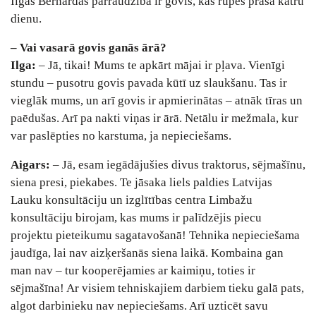
Ilgas Bernardas pārraudzībā ir govis, kas rūpes prasa katru
dienu.
– Vai vasarā govis ganās ārā?
Ilga:
– Jā, tikai! Mums te apkārt mājai ir pļava. Vienīgi
stundu – pusotru govis pavada kūtī uz slaukšanu. Tas ir
vieglāk mums, un arī govis ir apmierinātas – atnāk tīras un
paēdušas. Arī pa nakti viņas ir ārā. Netālu ir mežmala, kur
var paslēpties no karstuma, ja nepieciešams.
Aigars:
– Jā, esam iegādājušies divus traktorus, sējmašīnu,
siena presi, piekabes. Te jāsaka liels paldies Latvijas
Lauku konsultāciju un izglītības centra Limbažu
konsultāciju birojam, kas mums ir palīdzējis piecu
projektu pieteikumu sagatavošanā! Tehnika nepieciešama
jaudīga, lai nav aizķeršanās siena laikā. Kombaina gan
man nav – tur kooperējamies ar kaimiņu, toties ir
sējmašīna! Ar visiem tehniskajiem darbiem tieku galā pats,
algot darbinieku nav nepieciešams. Arī uzticēt savu