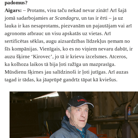
padomus?
Aigars:
– Protams, visu taču nekad nevar zināt! Arī šajā
jomā sadarbojamies ar
Scandagru
, un tas ir ērti – ja uz
lauka ir kas nesaprotams, piezvanām un pajautājam vai arī
agronoms atbrauc un visu apskatās uz vietas. Arī
sertificētas sēklas, augu aizsardzības līdzekļus ņemam no
šīs kompānijas. Vienīgais, ko es no viņiem nevaru dabūt, ir
auzu šķirne ‘Kirovec’, jo tā ir krievu izcelsmes. Atceros,
ka kolhoza laikos tā bija ļoti ražīga un mazprasīga.
Mūsdienu šķirnes jau salīdzinoši ir ļoti jutīgas. Arī auzas
tagad ir tādas, ka jāaprūpē gandrīz tāpat kā kviešus.