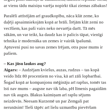
ar vienu tādu maisiņu varēja nopirkt tikai ziemas zābakus!
Paralēli attīstījām arī graudkopību, nāca klāt zeme, ko
daļēji apsaimniekojām kopā ar brāli. Īrējām klāt zemi no
vecīšiem, kas paši vairs neko nevarēja darīt. Tā mēs
sākām, un var teikt, ka daudz kas ir palicis tāpat, vienīgi
tehnika ir modernāka un zemes ir vairāk īpašumā.
Aptuveni pusi no savas zemes īrējam, otra puse mums ir
pašiem.
– Kas jūsu laukos aug?
Aigars:
– Audzējam kviešus, auzas, rudzus – tas kopā
veido līdz 80 procentiem no visa, kā arī zāli lopbarībai.
Šogad kopā ar kompanjonu mēģināju arī rapšus, tomēr tas
īsti nav mums – augsne nav tik laba, pH līmenis pagaidām
nav tik augsts. Blakus kaimiņam arī rapšu sējums
neizdevās. Neesam Kurzemē un par Zemgali pat
nerunāsim! Tieši tāpēc arī lielu uzmanību pievēršam