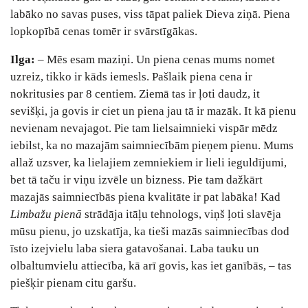
labāko no savas puses, viss tāpat paliek Dieva ziņā. Piena
lopkopībā cenas tomēr ir svārstīgākas.
Ilga:
– Mēs esam maziņi. Un piena cenas mums nomet
uzreiz, tikko ir kāds iemesls. Pašlaik piena cena ir
nokritusies par 8 centiem. Ziemā tas ir ļoti daudz, it
sevišķi, ja govis ir ciet un piena jau tā ir mazāk. It kā pienu
nevienam nevajagot. Pie tam lielsaimnieki vispār mēdz
iebilst, ka no mazajām saimniecībām pieņem pienu. Mums
allaž uzsver, ka lielajiem zemniekiem ir lieli ieguldījumi,
bet tā taču ir viņu izvēle un bizness. Pie tam dažkārt
mazajās saimniecībās piena kvalitāte ir pat labāka! Kad
Limbažu pienā
strādāja itāļu tehnologs, viņš ļoti slavēja
mūsu pienu, jo uzskatīja, ka tieši mazās saimniecības dod
īsto izejvielu laba siera gatavošanai. Laba tauku un
olbaltumvielu attiecība, kā arī govis, kas iet ganībās, – tas
piešķir pienam citu garšu.