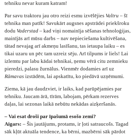
tehniku nevar kuram katram!
Par savu traktoru jau otro reizi esmu izvēlējies
Valtru
– šī
tehnika man patīk! Savukārt augsnes apstrādei priekšroku
dodu
Vaderstad
– kad viņi nomainīja sēšanas tehnoloģijas,
mainījās arī mūsu darbs – nav nepieciešama kultivēšana,
tātad nevajag arī akmeņu lasīšanu, tas ietaupa laiku – es
tikai uzaru un pēc tam uzreiz sēju. Arī tilpums ir liels! Lai
izlemtu par labu kādai tehnikai, ņemu vērā citu zemnieku
pieredzi, palasu žurnālus. Vienmēr dodamies arī uz
Rāmavas
izstādēm, lai apskatītu, ko piedāvā uzņēmumi.
Ziema, kā jau daudzviet, ir laiks, kad parūpējamies par
tehniku. Jaucam ārā, tīrām, labojam, pērkam rezerves
daļas, lai sezonas laikā nebūtu nekādas aizķeršanās.
– Vai esat droši par īpašumā esošo zemi?
Aigars:
– Šis jautājums, protams, ir ļoti satraucošs. Tagad
sāk kļūt aktuāla tendence, ka bērni, mazbērni sāk pārdot