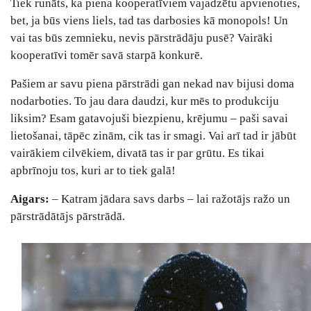
Tiek runāts, ka piena kooperatīviem vajadzētu apvienoties,
bet, ja būs viens liels, tad tas darbosies kā monopols! Un
vai tas būs zemnieku, nevis pārstrādāju pusē? Vairāki
kooperatīvi tomēr savā starpā konkurē.
Pašiem ar savu piena pārstrādi gan nekad nav bijusi doma
nodarboties. To jau dara daudzi, kur mēs to produkciju
liksim? Esam gatavojuši biezpienu, krējumu – paši savai
lietošanai, tāpēc zinām, cik tas ir smagi. Vai arī tad ir jābūt
vairākiem cilvēkiem, divatā tas ir par grūtu. Es tikai
apbrīnoju tos, kuri ar to tiek galā!
Aigars:
– Katram jādara savs darbs – lai ražotājs ražo un
pārstrādātājs pārstrādā.