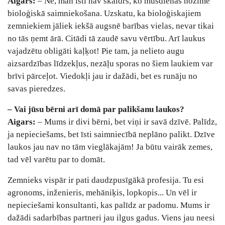
Aigars:
– Nē, man īsti nav skaidrs, ko mūsdienās nozīmē
bioloģiskā saimniekošana. Uzskatu, ka bioloģiskajiem
zemniekiem jāliek iekšā augsnē barības vielas, nevar tikai
no tās ņemt ārā. Citādi tā zaudē savu vērtību. Arī laukus
vajadzētu obligāti kaļķot! Pie tam, ja nelieto augu
aizsardzības līdzekļus, nezāļu sporas no šiem laukiem var
brīvi pārceļot. Viedokļi jau ir dažādi, bet es runāju no
savas pieredzes.
– Vai jūsu bērni arī domā par palikšanu laukos?
Aigars:
– Mums ir divi bērni, bet viņi ir savā dzīvē. Palīdz,
ja nepieciešams, bet īsti saimniecībā neplāno palikt. Dzīve
laukos jau nav no tām vieglākajām! Ja būtu vairāk zemes,
tad vēl varētu par to domāt.
Zemnieks vispār ir pati daudzpusīgākā profesija. Tu esi
agronoms, inženieris, mehāniķis, lopkopis... Un vēl ir
nepieciešami konsultanti, kas palīdz ar padomu. Mums ir
dažādi sadarbības partneri jau ilgus gadus. Viens jau neesi