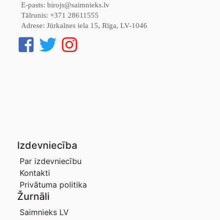
E-pasts:
birojs@saimnieks.lv
Tālrunis:
+371 28611555
Adrese:
Jūrkalnes iela 15, Rīga, LV-1046
Izdevniecība
Par izdevniecību
Kontakti
Privātuma politika
Žurnāli
Saimnieks LV