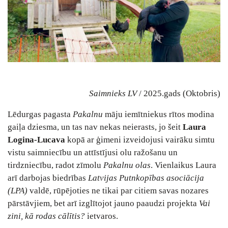
Saimnieks LV
/ 2025.gads (Oktobris)
Lēdurgas pagasta
Pakalnu
māju iemītniekus rītos modina
gaiļa dziesma, un tas nav nekas neierasts, jo šeit
Laura
Logina-Lucava
kopā ar ģimeni izveidojusi vairāku simtu
vistu saimniecību un attīstījusi olu ražošanu un
tirdzniecību, radot zīmolu
Pakalnu olas
. Vienlaikus Laura
arī darbojas biedrības
Latvijas Putnkopības asociācija
(LPA)
valdē, rūpējoties ne tikai par citiem savas nozares
pārstāvjiem, bet arī izglītojot jauno paaudzi projekta
Vai
zini, kā rodas cālītis?
ietvaros.