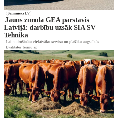
Saimnieks LV
Jauns zīmola GEA pārstāvis
Latvijā: darbību uzsāk SIA SV
Tehnika
Lai nodrošinātu efektīvāku servisu un plašāku augstākās
kvalitātes fermu ap...