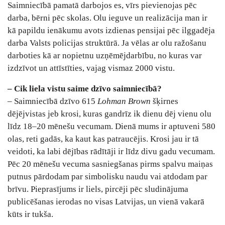
Saimniecībā pamatā darbojos es, vīrs pievienojas pēc
darba, bērni pēc skolas. Olu ieguve un realizācija man ir
kā papildu ienākumu avots izdienas pensijai pēc ilggadēja
darba Valsts policijas struktūrā. Ja vēlas ar olu ražošanu
darboties kā ar nopietnu uzņēmējdarbību, no kuras var
izdzīvot un attīstīties, vajag vismaz 2000 vistu.
– Cik liela vistu saime dzīvo saimniecībā?
– Saimniecībā dzīvo 615
Lohman Brown
šķirnes
dējējvistas jeb krosi, kuras gandrīz ik dienu dēj vienu olu
līdz 18–20 mēnešu vecumam. Dienā mums ir aptuveni 580
olas, reti gadās, ka kaut kas patraucējis. Krosi jau ir tā
veidoti, ka labi dējības rādītāji ir līdz divu gadu vecumam.
Pēc 20 mēnešu vecuma sasniegšanas pirms spalvu maiņas
putnus pārdodam par simbolisku naudu vai atdodam par
brīvu. Pieprasījums ir liels, pircēji pēc sludinājuma
publicēšanas ierodas no visas Latvijas, un vienā vakarā
kūts ir tukša.