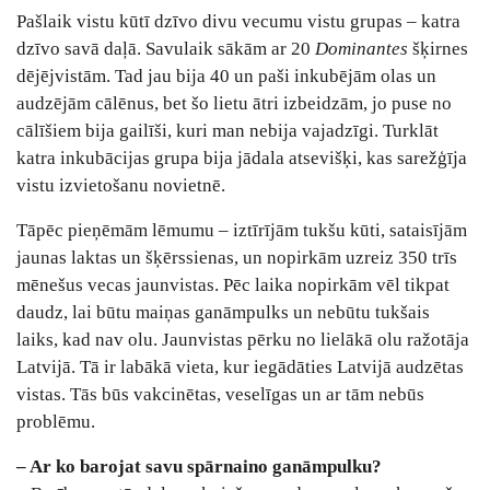
Pašlaik vistu kūtī dzīvo divu vecumu vistu grupas – katra
dzīvo savā daļā. Savulaik sākām ar 20
Dominantes
šķirnes
dējējvistām. Tad jau bija 40 un paši inkubējām olas un
audzējām cālēnus, bet šo lietu ātri izbeidzām, jo puse no
cālīšiem bija gailīši, kuri man nebija vajadzīgi. Turklāt
katra inkubācijas grupa bija jādala atsevišķi, kas sarežģīja
vistu izvietošanu novietnē.
Tāpēc pieņēmām lēmumu – iztīrījām tukšu kūti, sataisījām
jaunas laktas un šķērssienas, un nopirkām uzreiz 350 trīs
mēnešus vecas jaunvistas. Pēc laika nopirkām vēl tikpat
daudz, lai būtu maiņas ganāmpulks un nebūtu tukšais
laiks, kad nav olu. Jaunvistas pērku no lielākā olu ražotāja
Latvijā. Tā ir labākā vieta, kur iegādāties Latvijā audzētas
vistas. Tās būs vakcinētas, veselīgas un ar tām nebūs
problēmu.
– Ar ko barojat savu spārnaino ganāmpulku?