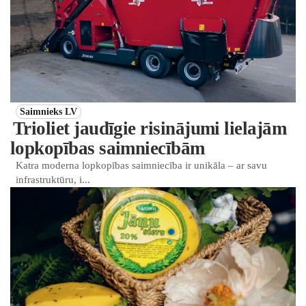
Saimnieks LV
Trioliet jaudīgie risinājumi lielajām
lopkopības saimniecībām
Katra moderna lopkopības saimniecība ir unikāla – ar savu
infrastruktūru, i...