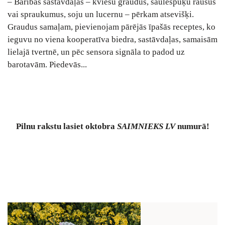
– Barības sastāvdaļas – kviešu graudus, saulespuķu raušus
vai spraukumus, soju un lucernu – pērkam atsevišķi.
Graudus samaļam, pievienojam pārējās īpašās receptes, ko
ieguvu no viena kooperatīva biedra, sastāvdaļas, samaisām
lielajā tvertnē, un pēc sensora signāla to padod uz
barotavām. Piedevās...
Pilnu rakstu lasiet oktobra
SAIMNIEKS LV
numurā!