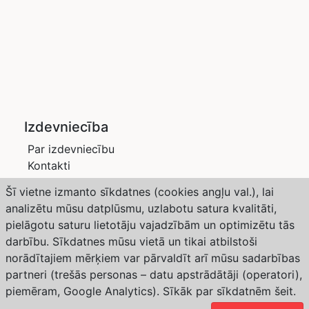
Izdevniecība
Par izdevniecību
Kontakti
Privātuma politika
Šī vietne izmanto sīkdatnes (cookies angļu val.), lai
Žurnāli
analizētu mūsu datplūsmu, uzlabotu satura kvalitāti,
Saimnieks LV
pielāgotu saturu lietotāju vajadzībām un optimizētu tās
Dārzs un Drava
darbību. Sīkdatnes mūsu vietā un tikai atbilstoši
Abonēšana
norādītajiem mērķiem var pārvaldīt arī mūsu sadarbības
partneri (trešās personas – datu apstrādātāji (operatori),
Weather forecast from Yr, delivered by the Norwegian
piemēram, Google Analytics). Sīkāk par sīkdatnēm
šeit
.
Meteorological Institute and NRK