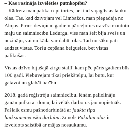
– Kas rosināja izvēlēties putnkopību?
– Kādreiz man patika cept tortes, bet tad vajag īstas lauku
olas. Tās, kad dzīvojām vēl Limbažos, man piegādāja no
Alojas. Pirms deviņiem gadiem pārceļoties uz vīra mantoto
māju un saimniecību Lēdurgā, viss man šeit bija svešs un
nezināju, vai no kāda var dabūt olas. Tad nu sāku pati
audzēt vistas. Toršu cepšana beigusies, bet vistas
palikušas.
Vistas dzīvo bijušajā zirgu stallī, kam pēc pāris gadiem būs
100 gadi. Piebūvējām tikai priekštelpu, lai būtu, kur
gatavot un glabāt barību.
2018. gadā reģistrēju saimniecību, lēnām palielināju
ganāmpulku ar domu, lai vēlāk darbotos jau nopietnāk.
Pašlaik esmu pašnodarbinātā ar
jaukta tipa
lauksaimniecisko darbību
. Zīmols
Pakalnu olas
ir
izveidots saistībā ar mājas nosaukumu.