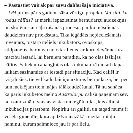
– Pastāstiet vairāk par savu dalību šajā iniciatīvā.
–
LPA
pirms pāris gadiem sāka vērtīgu projektu
Vai zini, kā
rodas cālītis?
ar mērķi iepazīstināt bērnudārzu audzēkņus
un skolēnus ar cāļa rašanās procesu, par ko mūsdienās
daudziem nav priekšstata. Tika iegādāts nepieciešamais
inventārs, tostarp neliels inkubators, ovoskops,
sildpanelis, barotava un citas lietas, ar kuru devāmies uz
mācību iestādi, lai bērniem parādītu, kā no olas izšķiļas
cālītis. Saliekam apaugļotas olas inkubatorā un tad ik pa
laikam sazināmies ar iestādi par situāciju. Kad cālīši ir
izšķīlušies, tie vēl kādu laiciņu uzturas bērnudārzā, bet pēc
tam meklējam tiem mājas tālākaudzēšanai. Tā nu sanāca,
ka pāris inkubētos melno
Austrolorpu
cālīšu paņēmām sev,
lai izaudzinātu vaislas vistas un iegūtu olas, kas atbilst
inkubācijas prasībām. Nopirku arī gailīti, un tagad mums ir
vesela ģimenīte, kura apdzīvo mazākās meitas rotaļu
namiņu, kuram saimniece jau ir par lielu.