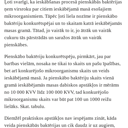
Ļoti svarīgi, ka ieskābšanas procesā pienskābās baktērijas
ņem virsroku par citiem ieskābējamā masā esošajiem
mikroorganismiem. Tāpēc ļoti liela nozīme ir pienskābo
baktēriju konkurētspējai un to skaitam katrā ieskābējamās
masas gramā. Tātad, jo vairāk to ir, jo ātrāk un vairāk
cukuru tās pārstrādās un saražos ātrāk un vairāk
pienskābes.
Pienskābo baktēriju konkurētspēju, pirmkārt, jau par
barības vielām, nosaka ne tikai to skaits un pašu īpašības,
bet arī konkurējošo mikroorganismu skaits un veids
ieskābējamā masā. Ja pienskābo baktēriju skaits vienā
gramā ieskābējamās masas dabiskos apstākļos ir mērāms
no 10 000 KVV līdz 100 000 KVV, tad konkurējošo
mikroorganismu skaits var būt pat 100 un 1000 reižu
lielāks. Skat. tabulu.
Diemžēl praktiskos apstākļos nav iespējams zināt, kāda
veida pienskābās baktērijas un cik daudz ir uz augiem,