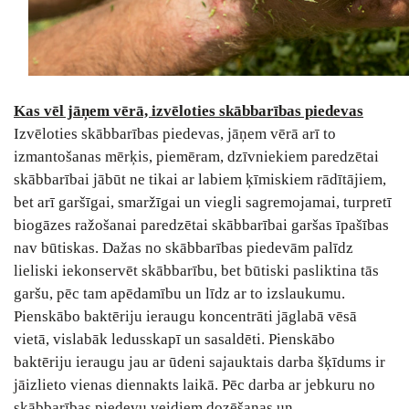
Kas vēl jāņem vērā, izvēloties skābbarības piedevas
Izvēloties skābbarības piedevas, jāņem vērā arī to
izmantošanas mērķis, piemēram, dzīvniekiem paredzētai
skābbarībai jābūt ne tikai ar labiem ķīmiskiem rādītājiem,
bet arī garšīgai, smaržīgai un viegli sagremojamai, turpretī
biogāzes ražošanai paredzētai skābbarībai garšas īpašības
nav būtiskas. Dažas no skābbarības piedevām palīdz
lieliski iekonservēt skābbarību, bet būtiski pasliktina tās
garšu, pēc tam apēdamību un līdz ar to izslaukumu.
Pienskābo baktēriju ieraugu koncentrāti jāglabā vēsā
vietā, vislabāk ledusskapī un sasaldēti. Pienskābo
baktēriju ieraugu jau ar ūdeni sajauktais darba šķīdums ir
jāizlieto vienas diennakts laikā. Pēc darba ar jebkuru no
skābbarības piedevu veidiem dozēšanas un