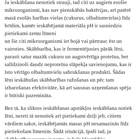
Ja ieskābšana nenotiek strauji, tad citi uz augiem esošie
mikroorganismi, kas nav pienskābās baktērijas, arī patērē
masā esošās barības vielas (cukurus, olbaltumvielas) līdz
brīdim, kamēr ieskābējamā materiāla pH ir sasniedzis
pietiekami zemu līmeni
un šie citi mikroorganismi iet bojā vai pārtrauc ēst un
vairoties. Skābbarība, kas ir fermentējusies pārāk lēni,
parasti satur mazāk cukuru un augstvērtīga proteīna, bet
salīdzinoši daudz neproteīna slāpekļa savienojumu, kas ir
īsto vērtīgo olbaltumvielu sabrukšanas produkti. Šādas
lēni ieskābušas skābbarības ražošanas un pēc tam
izbarošanas efektivitāte, kā arī sausnas uzņemšanas spēja
ir būtiski pazemināta.
Bez tā, ka sliktos ieskābšanas apstākļos ieskābšana notiek
lēni, nereti tā nenotiek arī pietiekami dziļi jeb, citiem
vārdiem sakot, ieskābējamās masas pH nesamazinās līdz
pietiekošam līmenim. Šādā situācijā, īpaši tad, ja