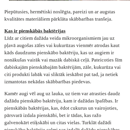
Piepūtusies, hermētiski noslēgta, pareizi un ar augstas
kvalitātes materiāliem pārklāta skābbarības tranšeja.
Kas ir pienskābās baktērijas
Līdz ar citiem dažāda veida mikroorganismiem jau uz
pļavā augošas zāles vai kukurūzas vienmēr atrodas kaut
kāds daudzums pienskābo baktēriju, kas uz augiem ir
nonākušas vairāk vai mazāk dabiskā ceļā. Pateicoties šīm
dabiskajām pienskābajām baktērijām, zāle, kukurūza vai
citi produkti labāk vai sliktāk ieskābst pat tad, ja netiek
izmantotas nekādas skābbarības piedevas.
Kamēr augi vēl aug uz lauka, uz tiem var atrasties daudz
dažādu pienskābo baktēriju, kam ir dažādas īpašības. Ir
pienskābās baktērijas, kas, ēdot cukurus un vairojoties,
pārsvarā izdala pienskābi, bet ir tādas, kas ražo
galvenokārt etiķskābi un citas vielas. Turklāt dažādi
pienskābo baktēriju celmi var izdalīt dažādu pienskābes