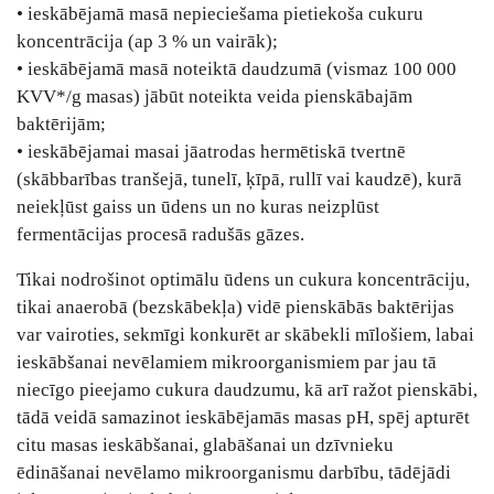
• ieskābējamā masā nepieciešama pietiekoša cukuru
koncentrācija (ap 3 % un vairāk);
• ieskābējamā masā noteiktā daudzumā (vismaz 100 000
KVV*/g masas) jābūt noteikta veida pienskābajām
baktērijām;
• ieskābējamai masai jāatrodas hermētiskā tvertnē
(skābbarības tranšejā, tunelī, ķīpā, rullī vai kaudzē), kurā
neiekļūst gaiss un ūdens un no kuras neizplūst
fermentācijas procesā radušās gāzes.
Tikai nodrošinot optimālu ūdens un cukura koncentrāciju,
tikai anaerobā (bezskābekļa) vidē pienskābās baktērijas
var vairoties, sekmīgi konkurēt ar skābekli mīlošiem, labai
ieskābšanai nevēlamiem mikroorganismiem par jau tā
niecīgo pieejamo cukura daudzumu, kā arī ražot pienskābi,
tādā veidā samazinot ieskābējamās masas pH, spēj apturēt
citu masas ieskābšanai, glabāšanai un dzīvnieku
ēdināšanai nevēlamo mikroorganismu darbību, tādējādi