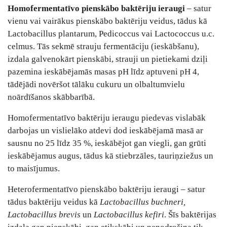
Homofermentatīvo pienskābo baktēriju ieraugi
– satur
vienu vai vairākus pienskābo baktēriju veidus, tādus kā
Lactobacillus plantarum, Pedicoccus vai Lactococcus u.c.
celmus. Tās sekmē strauju fermentāciju (ieskābšanu),
izdala galvenokārt pienskābi, strauji un pietiekami dziļi
pazemina ieskābējamās masas pH līdz aptuveni pH 4,
tādējādi novēršot tālāku cukuru un olbaltumvielu
noārdīšanos skābbarībā.
Homofermentatīvo baktēriju ieraugu piedevas vislabāk
darbojas un vislielāko atdevi dod ieskābējamā masā ar
sausnu no 25 līdz 35 %, ieskābējot gan viegli, gan grūti
ieskābējamus augus, tādus kā stiebrzāles, tauriņziežus un
to maisījumus.
Heterofermentatīvo pienskābo baktēriju ieraugi – satur
tādus baktēriju veidus kā
Lactobacillus buchneri,
Lactobacillus brevis
un
Lactobacillus kefiri
. Šīs baktērijas