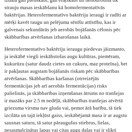
izdala gan pienskābi, gan etiķskābi un nenodrošina tik
strauju masas ieskābšanu kā homofermentatīvās
baktērijas. Heterofermentatīvo baktēriju ieraugi ir radīti ar
mērķi kavēt raugu un pelējuma sēnīšu attīstību, kas ir
galvenais sekundārās jeb aerobās bojāšanās cēlonis pēc
skābbarības atvēršanas izbarošanas laikā.
Heterofermentatīvo baktēriju ieraugu piedevas jāizmanto,
ja ieskābē viegli ieskābstošas augu kultūras, piemēram,
kukurūzu (satur daudz cietes un cukuru, maz proteīna), bet
ir pakļautas augstam bojāšanās riskam pēc skābbarības
atvēršanas. Skābbarības karšanas (otrreizējās
fermentācijas jeb arī aerobās fermentācijas) risks
palielinās, ja skābbarības izņemšanas ātrums no tranšejas
ir mazāks par 2.5 m nedēļā, skābbarības tranšejas atvērtā
griezuma virsma nav gluda vai, ņemot ārā barību, tā tiek
izcilāta un tajā iekļūst gaiss, ieskābējamā masa ir ar augstu
sausnas saturu, tā satur pāraugušus stiebrus, lielas,
nesasmalcinātas lapas vai citas augu daļas vai ir slikti