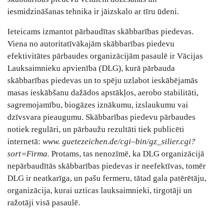
iesmidzināšanas tehnika ir jāizskalo ar tīru ūdeni.
Ieteicams izmantot pārbaudītas skābbarības piedevas.
Viena no autoritatīvākajām skābbarības piedevu
efektivitātes pārbaudes organizācijām pasaulē ir Vācijas
Lauksaimnieku apvienība (DLG), kurā pārbauda
skābbarības piedevas un to spēju uzlabot ieskābējamās
masas ieskābšanu dažādos apstākļos, aerobo stabilitāti,
sagremojamību, biogāzes iznākumu, izslaukumu vai
dzīvsvara pieaugumu. Skābbarības piedevu pārbaudes
notiek regulāri, un pārbaužu rezultāti tiek publicēti
internetā:
www. guetezeichen.de/cgi–bin/gz_silier.cgi?
sort=Firma.
Protams, tas nenozīmē, ka DLG organizācijā
nepārbaudītās skābbarības piedevas ir neefektīvas, tomēr
DLG ir neatkarīga, un pašu fermeru, tātad gala patērētāju,
organizācija, kurai uzticas lauksaimnieki, tirgotāji un
ražotāji visā pasaulē.