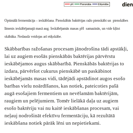
Optimālā fermentācija – ieskābšana. Pienskābās baktērijas ražo pienskābi un pienskābes
līmenis ieskābējamajā masā aug. Ieskābējamās masas pH samazinās, un vide kļūst
skābāka. Nedaudz veidojas arī etiķskābe.
Skābbarības ražošanas procesam jānodrošina tādi apstākļi,
lai uz augiem esošās pienskābās baktērijas pārvērstu
ieskābējamos augus skābbarībā. Pienskābās baktērijas to
izdara, pārvēršot cukurus pienskābē un paskābinot
ieskābējamās masas vidi, tādējādi apstādinot augos esošo
barības vielu noārdīšanos, kas notiek, pateicoties pašā
augā esošajiem fermentiem un nevēlamām baktērijām,
raugiem un pelējumiem. Tomēr lielākā daļa uz augiem
esošo baktēriju vai nu kaitē ieskābšanas procesam, vai
neļauj nodrošināt efektīvu fermentāciju, kā rezultātā
ieskābšana notiek pārāk lēni un nepietiekami.