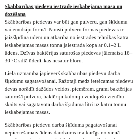
Skābbarības piedevu iestrāde ieskābējamā masā un
dozēšana
Skābbarības piedevas var būt gan pulveru, gan šķīdumu
vai emulsiju formā. Parasti pulveru formas piedevas ir
jāizšķīdina ūdenī un atkarībā no iestrādes tehnikas katrā
ieskābējamās masas tonnā jāiestrādā kopā ar 0.1–2 L
ūdens. Dzīvas baktērijas saturošas piedevas jāiemaisa 18–
30 °C siltā ūdenī, kas nesatur hloru.
Liela uzmanība jāpievērš skābbarības piedevu darba
šķīdumu sagatavošanai. Ražotāji mēdz ieteicamās piedevu
devas norādīt dažādos veidos, piemēram, grami baktērijas
saturošā pulvera, baktēriju koloniju veidojošo vienību
skaits vai sagatavotā darba šķīduma litri uz katru tonnu
ieskābējamās masas.
Skābbarības piedevu darba šķīduma pagatavošanai
nepieciešamais ūdens daudzums ir atkarīgs no vienā