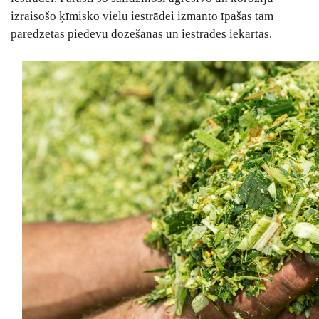
izraisošo ķīmisko vielu iestrādei izmanto īpašas tam
paredzētas piedevu dozēšanas un iestrādes iekārtas.