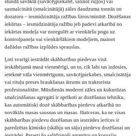
stundā savāktā (savācējpiekabē, satinot ruļļos) vai
sasmalcinātā (smalcinātājā) zāles daudzuma tonnās un
dozatora – iesmidzinātāja ražības litros/minūtē. Dozēšanas
iekārtas – iesmidzinātāja ražību jeb padevi atkarībā no
iekārtas modeļa var noregulēt ar vienkāršu pogu uz
kontrolpaneļa vai vienkāršākiem modeļiem, mainot
dažādas ražības izplūdes sprauslas.
Ļoti svarīgi iestrādāt skābbarības piedevas visā
ieskābējamā masā vienmērīgi, un to, cik labi tas izdosies,
ietekmē vāla vienmērīgums, savācējpiekabes, smalcinātāja
vai rituļu preses braukšanas ātrums un traktorista
profesionalitāte. Mūsdienās moderni zāles un kukurūzas
smalcināšanas agregāti ir aprīkoti ar dozēšanas tehniku,
kas automātiski dozē skābbarības piedevu atkarībā no
novāktās masas sausnas un masas. Jāatceras, ka ne visas
skābbarības piedevu dozēšanas un iestrādes ierīces ir
paredzētas ķīmisko (skābju un sāļu) piedevu dozēšanai un
iestrādei. Parasti šo salīdzinoši agresīvo un koroziju