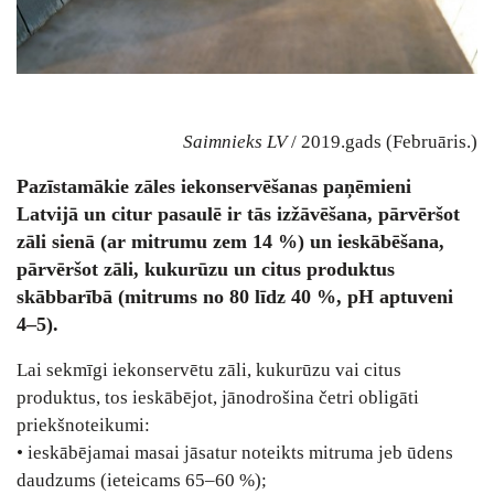
Saimnieks LV
/ 2019.gads (Februāris.)
Pazīstamākie zāles iekonservēšanas paņēmieni
Latvijā un citur pasaulē ir tās izžāvēšana, pārvēršot
zāli sienā (ar mitrumu zem 14 %) un ieskābēšana,
pārvēršot zāli, kukurūzu un citus produktus
skābbarībā (mitrums no 80 līdz 40 %, pH aptuveni
4–5).
Lai sekmīgi iekonservētu zāli, kukurūzu vai citus
produktus, tos ieskābējot, jānodrošina četri obligāti
priekšnoteikumi:
• ieskābējamai masai jāsatur noteikts mitruma jeb ūdens
daudzums (ieteicams 65–60 %);