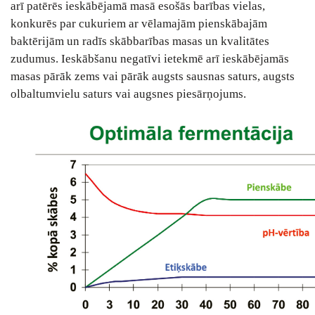
arī patērēs ieskābējamā masā esošās barības vielas,
konkurēs par cukuriem ar vēlamajām pienskābajām
baktērijām un radīs skābbarības masas un kvalitātes
zudumus. Ieskābšanu negatīvi ietekmē arī ieskābējamās
masas pārāk zems vai pārāk augsts sausnas saturs, augsts
olbaltumvielu saturs vai augsnes piesārņojums.