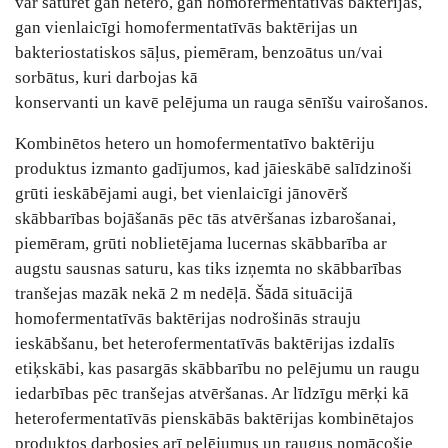
var saturēt gan hetero, gan homofermentatīvās baktērijas,
gan vienlaicīgi homofermentatīvās baktērijas un
bakteriostatiskos sāļus, piemēram, benzoātus un/vai
sorbātus, kuri darbojas kā
konservanti un kavē pelējuma un rauga sēnīšu vairošanos.
Kombinētos hetero un homofermentatīvo baktēriju
produktus izmanto gadījumos, kad jāieskābē salīdzinoši
grūti ieskābējami augi, bet vienlaicīgi jānovērš
skābbarības bojāšanās pēc tās atvēršanas izbarošanai,
piemēram, grūti noblietējama lucernas skābbarība ar
augstu sausnas saturu, kas tiks izņemta no skābbarības
tranšejas mazāk nekā 2 m nedēļā. Šādā situācijā
homofermentatīvās baktērijas nodrošinās strauju
ieskābšanu, bet heterofermentatīvās baktērijas izdalīs
etiķskābi, kas pasargās skābbarību no pelējumu un raugu
iedarbības pēc tranšejas atvēršanas. Ar līdzīgu mērķi kā
heterofermentatīvās pienskābās baktērijas kombinētajos
produktos darbosies arī pelējumus un raugus nomācošie