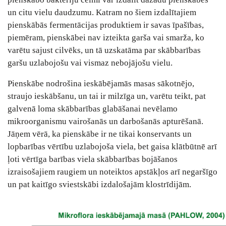
un citu vielu daudzumu. Katram no šiem izdalītajiem
pienskābās fermentācijas produktiem ir savas īpašības,
piemēram, pienskābei nav izteikta garša vai smarža, ko
varētu sajust cilvēks, un tā uzskatāma par skābbarības
garšu uzlabojošu vai vismaz nebojājošu vielu.
Pienskābe nodrošina ieskābējamās masas sākotnējo,
straujo ieskābšanu, un tai ir milzīga un, varētu teikt, pat
galvenā loma skābbarības glabāšanai nevēlamo
mikroorganismu vairošanās un darbošanās apturēšanā.
Jāņem vērā, ka pienskābe ir ne tikai konservants un
lopbarības vērtību uzlabojoša viela, bet gaisa klātbūtnē arī
ļoti vērtīga barības viela skābbarības bojāšanos
izraisošajiem raugiem un noteiktos apstākļos arī negaršīgo
un pat kaitīgo sviestskābi izdalošajām klostrīdijām.