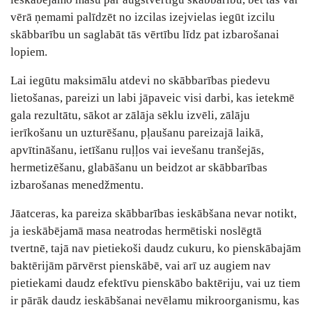
vērā ņemami palīdzēt no izcilas izejvielas iegūt izcilu
skābbarību un saglabāt tās vērtību līdz pat izbarošanai
lopiem.
Lai iegūtu maksimālu atdevi no skābbarības piedevu
lietošanas, pareizi un labi jāpaveic visi darbi, kas ietekmē
gala rezultātu, sākot ar zālāja sēklu izvēli, zālāju
ierīkošanu un uzturēšanu, pļaušanu pareizajā laikā,
apvītināšanu, ietīšanu ruļļos vai ievešanu tranšejās,
hermetizēšanu, glabāšanu un beidzot ar skābbarības
izbarošanas menedžmentu.
Jāatceras, ka pareiza skābbarības ieskābšana nevar notikt,
ja ieskābējamā masa neatrodas hermētiski noslēgtā
tvertnē, tajā nav pietiekoši daudz cukuru, ko pienskābajām
baktērijām pārvērst pienskābē, vai arī uz augiem nav
pietiekami daudz efektīvu pienskābo baktēriju, vai uz tiem
ir pārāk daudz ieskābšanai nevēlamu mikroorganismu, kas