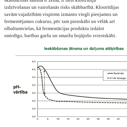
skābbarības sausna ir zema, ir liels klostrīdiju
izdzīvošanas un vairošanās risks skābbarībā. Klostrīdijas
savām vajadzībām vispirms izmanto viegli pieejamos un
fermentējamos cukurus, pēc tam pienskābi un vēlāk arī
olbaltumvielas, kā fermentācijas produktu izdalot
smirdīgo, barības garšu un smaržu bojājošo sviestskābi.