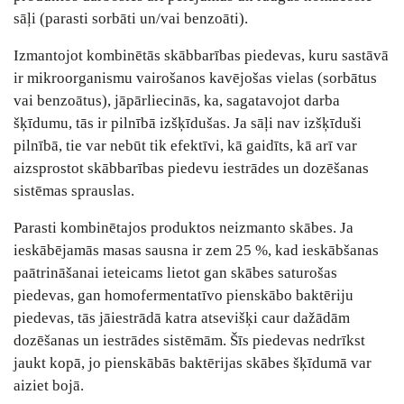
sāļi (parasti sorbāti un/vai benzoāti).
Izmantojot kombinētās skābbarības piedevas, kuru sastāvā
ir mikroorganismu vairošanos kavējošas vielas (sorbātus
vai benzoātus), jāpārliecinās, ka, sagatavojot darba
šķīdumu, tās ir pilnībā izšķīdušas. Ja sāļi nav izšķīduši
pilnībā, tie var nebūt tik efektīvi, kā gaidīts, kā arī var
aizsprostot skābbarības piedevu iestrādes un dozēšanas
sistēmas sprauslas.
Parasti kombinētajos produktos neizmanto skābes. Ja
ieskābējamās masas sausna ir zem 25 %, kad ieskābšanas
paātrināšanai ieteicams lietot gan skābes saturošas
piedevas, gan homofermentatīvo pienskābo baktēriju
piedevas, tās jāiestrādā katra atsevišķi caur dažādām
dozēšanas un iestrādes sistēmām. Šīs piedevas nedrīkst
jaukt kopā, jo pienskābās baktērijas skābes šķīdumā var
aiziet bojā.