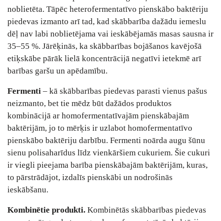
noblietēta. Tāpēc heterofermentatīvo pienskābo baktēriju
piedevas izmanto arī tad, kad skābbarība dažādu iemeslu
dēļ nav labi noblietējama vai ieskābējamās masas sausna ir
35–55 %. Jārēķinās, ka skābbarības bojāšanos kavējošā
etiķskābe pārāk lielā koncentrācijā negatīvi ietekmē arī
barības garšu un apēdamību.
Fermenti
– kā skābbarības piedevas parasti vienus pašus
neizmanto, bet tie mēdz būt dažādos produktos
kombinācijā ar homofermentatīvajām pienskābajām
baktērijām, jo to mērķis ir uzlabot homofermentatīvo
pienskābo baktēriju darbību. Fermenti noārda augu šūnu
sienu polisaharīdus līdz vienkāršiem cukuriem. Šie cukuri
ir viegli pieejama barība pienskābajām baktērijām, kuras,
to pārstrādājot, izdalīs pienskābi un nodrošinās
ieskābšanu.
Kombinētie produkti.
Kombinētās skābbarības piedevas