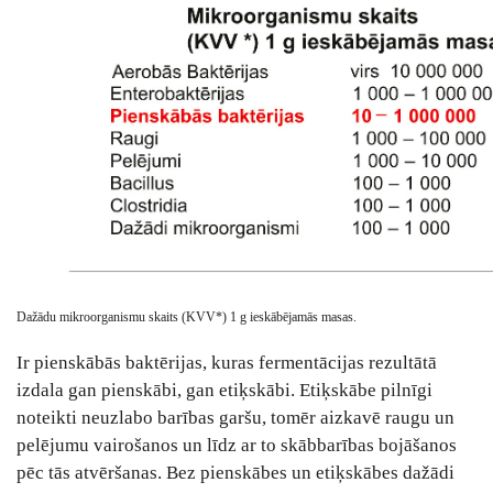
Dažādu mikroorganismu skaits (KVV*) 1 g ieskābējamās masas.
Ir pienskābās baktērijas, kuras fermentācijas rezultātā
izdala gan pienskābi, gan etiķskābi. Etiķskābe pilnīgi
noteikti neuzlabo barības garšu, tomēr aizkavē raugu un
pelējumu vairošanos un līdz ar to skābbarības bojāšanos
pēc tās atvēršanas. Bez pienskābes un etiķskābes dažādi