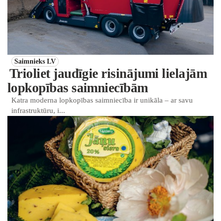
Saimnieks LV
Trioliet jaudīgie risinājumi lielajām
lopkopības saimniecībām
Katra moderna lopkopības saimniecība ir unikāla – ar savu
infrastruktūru, i...