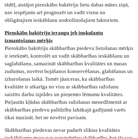
tādēļ, atstājot pienskābo baktēriju lietu dabas mātes ziņā,
nav iespējams arī prognozēt un vadīt vienu no
obligātajiem ieskābšanu nodrošinošajiem faktoriem.
Pienskābo baktēriju ieraugu jeb inokulantu
izmantošanas mērķis
Pienskābo baktēriju skābbarības piedevu lietošanas mērķis
ir ietekmēt, kontrolēt un vadīt skābbarības ieskābšanu un
saglabāšanu, samazināt skābbarības kvalitātes un masas
zudumus, novērst bojāšanos konservēšanas, glabāšanas un
izbarošanas laikā. Tomēr jāatceras, ka skābbarības
kvalitāte ir atkarīga no visu ar skābbarības ražošanu
saistīto darbu izpildes un pieņemto lēmumu kvalitātes.
Pieļautās kļūdas skābbarības ražošanas menedžmentā ar
skābbarības piedevu palīdzību labākajā gadījumā varēs
tikai mazināt, bet ne novērst pavisam.
Skābbarības piedevas nevar padarīt sliktas kvalitātes
ieskābējamo masu par augstvērtīgu skābbarību, bet tās var