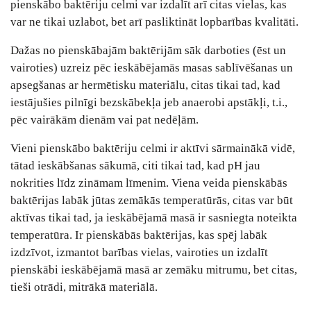
pienskābo baktēriju celmi var izdalīt arī citas vielas, kas
var ne tikai uzlabot, bet arī pasliktināt lopbarības kvalitāti.
Dažas no pienskābajām baktērijām sāk darboties (ēst un
vairoties) uzreiz pēc ieskābējamās masas sablīvēšanas un
apsegšanas ar hermētisku materiālu, citas tikai tad, kad
iestājušies pilnīgi bezskābekļa jeb anaerobi apstākļi, t.i.,
pēc vairākām dienām vai pat nedēļām.
Vieni pienskābo baktēriju celmi ir aktīvi sārmainākā vidē,
tātad ieskābšanas sākumā, citi tikai tad, kad pH jau
nokrities līdz zināmam līmenim. Viena veida pienskābās
baktērijas labāk jūtas zemākās temperatūrās, citas var būt
aktīvas tikai tad, ja ieskābējamā masā ir sasniegta noteikta
temperatūra. Ir pienskābās baktērijas, kas spēj labāk
izdzīvot, izmantot barības vielas, vairoties un izdalīt
pienskābi ieskābējamā masā ar zemāku mitrumu, bet citas,
tieši otrādi, mitrākā materiālā.