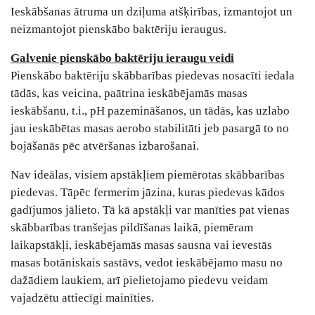
Ieskābšanas ātruma un dziļuma atšķirības, izmantojot un
neizmantojot pienskābo baktēriju ieraugus.
Galvenie pienskābo baktēriju ieraugu veidi
Pienskābo baktēriju skābbarības piedevas nosacīti iedala
tādās, kas veicina, paātrina ieskābējamās masas
ieskābšanu, t.i., pH pazemināšanos, un tādās, kas uzlabo
jau ieskābētas masas aerobo stabilitāti jeb pasargā to no
bojāšanās pēc atvēršanas izbarošanai.
Nav ideālas, visiem apstākļiem piemērotas skābbarības
piedevas. Tāpēc fermerim jāzina, kuras piedevas kādos
gadījumos jālieto. Tā kā apstākļi var manīties pat vienas
skābbarības tranšejas pildīšanas laikā, piemēram
laikapstākļi, ieskābējamās masas sausna vai ievestās
masas botāniskais sastāvs, vedot ieskābējamo masu no
dažādiem laukiem, arī pielietojamo piedevu veidam
vajadzētu attiecīgi mainīties.