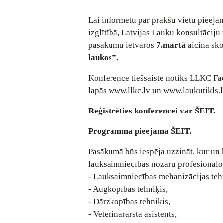
Lai informētu par prakšu vietu pieeja
izglītībā, Latvijas Lauku konsultāciju 
pasākumu ietvaros
7.martā
aicina sk
laukos”.
Konference tiešsaistē notiks LLKC F
lapās
www.llkc.lv
un
www.laukutikls.l
Reģistrēties konferencei var
ŠEIT
.
Programma pieejama
ŠEIT.
Pasākumā būs iespēja uzzināt, kur un k
lauksaimniecības nozaru profesionālo 
- Lauksaimniecības mehanizācijas teh
- Augkopības tehniķis,
- Dārzkopības tehniķis,
- Veterinārārsta asistents,