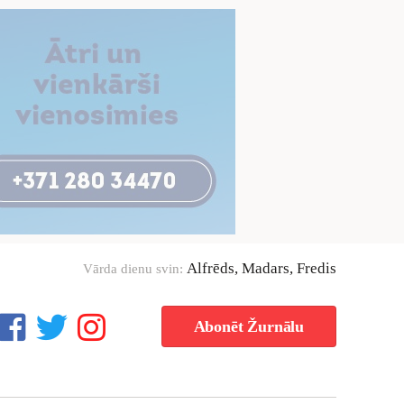
Alfrēds, Madars, Fredis
Vārda dienu svin:
Abonēt Žurnālu