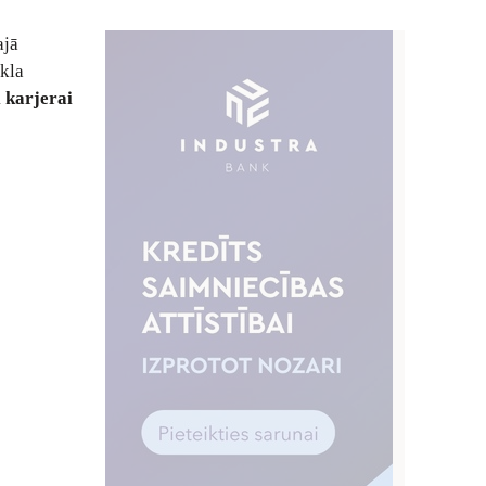
ajā
īkla
 karjerai