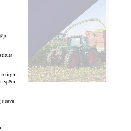
tāju
titūta
ba tirgū!
ai spētu
ējs savā
no