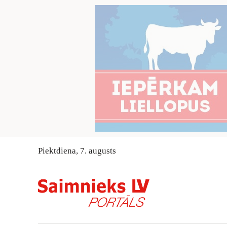
Piektdiena
,
7
.
augusts