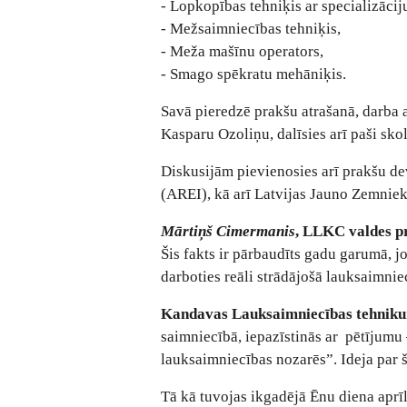
- Lopkopības tehniķis ar specializācij
- Mežsaimniecības tehniķis,
- Meža mašīnu operators,
- Smago spēkratu mehāniķis.
Savā pieredzē prakšu atrašanā, darba a
Kasparu Ozoliņu, dalīsies arī paši sko
Diskusijām pievienosies arī prakšu de
(AREI), kā arī Latvijas Jauno Zemniek
Mārtiņš Cimermanis
, LLKC valdes pr
Šis fakts ir pārbaudīts gadu garumā, jo
darboties reāli strādājošā lauksaimni
Kandavas Lauksaimniecības tehnik
saimniecībā, iepazīstinās ar pētījumu 
lauksaimniecības nozarēs”. Ideja par š
Tā kā tuvojas ikgadējā Ēnu diena aprīl