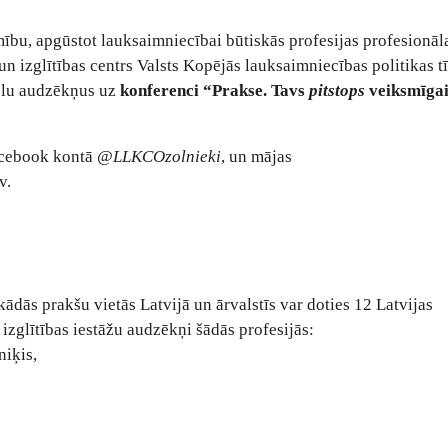
mību, apgūstot lauksaimniecībai būtiskās profesijas profesionāl
un izglītības centrs Valsts Kopējās lauksaimniecības politikas t
olu audzēkņus uz
konferenci “Prakse. Tavs
pitstops
veiksmīgai
acebook kontā
@LLKCOzolnieki
, un mājas
v
.
ādās prakšu vietās Latvijā un ārvalstīs var doties 12 Latvijas
izglītības iestāžu audzēkņi šādās profesijās:
niķis,