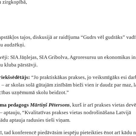
u zirgkopībā,
pstākļos tajos, diskusijā ar raidījuma “Gudrs vēl gudrāks” vadī
lu audzēkņi.
vēji: SIA Jāņlejas, SIA Gribolva, Agroresursu un ekonomikas ins
u kluba pārstāvji.
iekšsēdētājs:
“Jo praktiskākas prakses, jo veiksmīgāks esi dar
 – ar skolas solā gūtajām zinībām bieži vien ir daudz par maz, l
ecības uzņēmumā skolu beidzot.”
uma pedagogs
Mārtiņš Pētersons
, kurš ir arī prakses vietas dev
– aptauju, “Kvalitatīvas prakses vietas nodrošināšana Latvijā
ādu aptauja radusies tieši viņam.
ī, tad konferencē piedāvāsim iespēju pieteikties ēnot arī kādu 