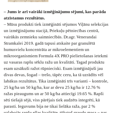
– Jums ir arī vairāki izmēģinājumu sējumi, kas parāda
atzīstamus rezultātus.
– Mūsu produkti tiek izmēģināti sējumos Viļānu selekcijas
un izmēģinājumu stacijā, Priekuļu pētniecības centrā,
vairākās zemnieku saimniecībās. Dr.agr. Venerandai
Stramkalei 2019. gadā tapusi atskaite par granulētā
humusvielu koncentrāta ar mikroelementiem un
mikroorganismiem Formula 4X PRO pielietošanas ietekmi
uz vasaras rapšu sēklu ražu un kvalitāti. Tagad produktu
esam uzsākuši ražot rūpnieciski. Esam izmēģinājuši jau
divas devas, šogad – trešo, tāpēc ceru, ka tā uzrādīts vēl
labākus rezultātus. Tika izmēģināti trīs varianti – kontrole,
25 kg/ha un 50 kg/ha, kur ar devu 25 kg/ha ir 12.76 %
ražas pieaugums un ar 50 kg/ha attiecīgi 19.65 %. Rapši
sēti tiešajā sējā, viss pārējais tiek audzēts integrēti, kā
parasti. Ieguvums bija ne tikai lielāka raža, par 2 %
uzlabojās rapšu eļļas kvalitāte, tūkstoš graudu masa − par