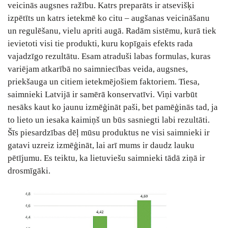
veicinās augsnes ražību. Katrs preparāts ir atsevišķi
izpētīts un katrs ietekmē ko citu – augšanas veicināšanu
un regulēšanu, vielu apriti augā. Radām sistēmu, kurā tiek
ievietoti visi tie produkti, kuru kopīgais efekts rada
vajadzīgo rezultātu. Esam atraduši labas formulas, kuras
variējam atkarībā no saimniecības veida, augsnes,
priekšauga un citiem ietekmējošiem faktoriem. Tiesa,
saimnieki Latvijā ir samērā konservatīvi. Viņi varbūt
nesāks kaut ko jaunu izmēģināt paši, bet pamēģinās tad, ja
to lieto un iesaka kaimiņš un būs sasniegti labi rezultāti.
Šīs piesardzības dēļ mūsu produktus ne visi saimnieki ir
gatavi uzreiz izmēģināt, lai arī mums ir daudz lauku
pētījumu. Es teiktu, ka lietuviešu saimnieki tādā ziņā ir
drosmīgāki.