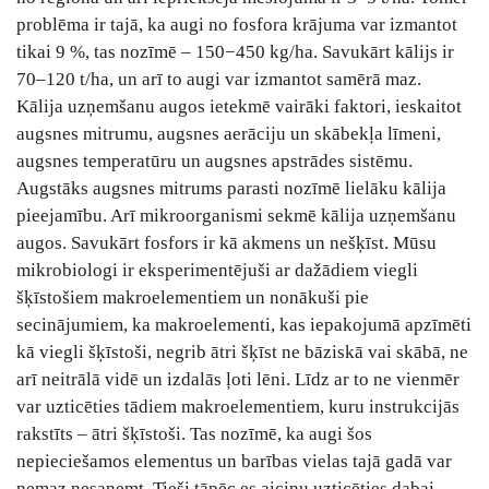
problēma ir tajā, ka augi no fosfora krājuma var izmantot
tikai 9 %, tas nozīmē – 150−450 kg/ha. Savukārt kālijs ir
70–120 t/ha, un arī to augi var izmantot samērā maz.
Kālija uzņemšanu augos ietekmē vairāki faktori, ieskaitot
augsnes mitrumu, augsnes aerāciju un skābekļa līmeni,
augsnes temperatūru un augsnes apstrādes sistēmu.
Augstāks augsnes mitrums parasti nozīmē lielāku kālija
pieejamību. Arī mikroorganismi sekmē kālija uzņemšanu
augos. Savukārt fosfors ir kā akmens un nešķīst. Mūsu
mikrobiologi ir eksperimentējuši ar dažādiem viegli
šķīstošiem makroelementiem un nonākuši pie
secinājumiem, ka makroelementi, kas iepakojumā apzīmēti
kā viegli šķīstoši, negrib ātri šķīst ne bāziskā vai skābā, ne
arī neitrālā vidē un izdalās ļoti lēni. Līdz ar to ne vienmēr
var uzticēties tādiem makroelementiem, kuru instrukcijās
rakstīts – ātri šķīstoši. Tas nozīmē, ka augi šos
nepieciešamos elementus un barības vielas tajā gadā var
nemaz nesaņemt. Tieši tāpēc es aicinu uzticēties dabai.