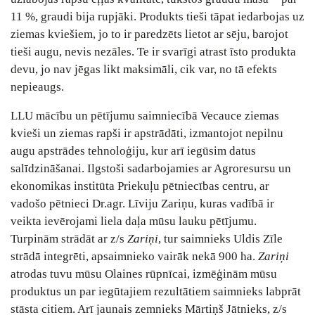
11 %, graudi bija rupjāki. Produkts tieši tāpat iedarbojas uz
ziemas kviešiem, jo to ir paredzēts lietot ar sēju, barojot
tieši augu, nevis nezāles. Te ir svarīgi atrast īsto produkta
devu, jo nav jēgas likt maksimāli, cik var, no tā efekts
nepieaugs.
LLU mācību un pētījumu saimniecībā Vecauce ziemas
kvieši un ziemas rapši ir apstrādāti, izmantojot nepilnu
augu apstrādes tehnoloģiju, kur arī iegūsim datus
salīdzināšanai. Ilgstoši sadarbojamies ar Agroresursu un
ekonomikas institūta Priekuļu pētniecības centru, ar
vadošo pētnieci Dr.agr. Līviju Zariņu, kuras vadībā ir
veikta ievērojami liela daļa mūsu lauku pētījumu.
Turpinām strādāt ar z/s
Zariņi
, tur saimnieks Uldis Zīle
strādā integrēti, apsaimnieko vairāk nekā 900 ha.
Zariņi
atrodas tuvu mūsu Olaines rūpnīcai, izmēģinām mūsu
produktus un par iegūtajiem rezultātiem saimnieks labprāt
stāsta citiem. Arī jaunais zemnieks Mārtiņš Jātnieks, z/s