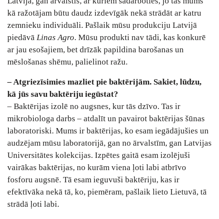
Latvijā, gan ārvalstīs, ar kuriem sadarboties, jo tas mums
kā ražotājam būtu daudz izdevīgāk nekā strādāt ar katru
zemnieku individuāli. Pašlaik mūsu produkciju Latvijā
piedāvā
Linas Agro
. Mūsu produkti nav tādi, kas konkurē
ar jau esošajiem, bet drīzāk papildina barošanas un
mēslošanas shēmu, palielinot ražu.
– Atgriezīsimies mazliet pie baktērijām. Sakiet, lūdzu,
kā jūs savu baktēriju iegūstat?
– Baktērijas izolē no augsnes, kur tās dzīvo. Tas ir
mikrobiologa darbs – atdalīt un pavairot baktērijas šūnas
laboratoriski. Mums ir baktērijas, ko esam iegādājušies un
audzējam mūsu laboratorijā, gan no ārvalstīm, gan Latvijas
Universitātes kolekcijas. Izpētes gaitā esam izolējuši
vairākas baktērijas, no kurām viena ļoti labi atbrīvo
fosforu augsnē. Tā esam ieguvuši baktēriju, kas ir
efektīvāka nekā tā, ko, piemēram, pašlaik lieto Lietuvā, tā
strādā ļoti labi.