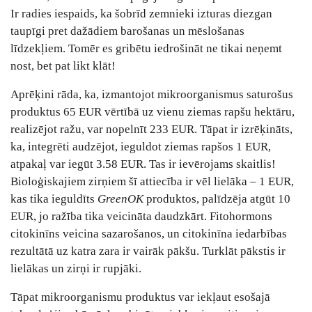
Ir radies iespaids, ka šobrīd zemnieki izturas diezgan
taupīgi pret dažādiem barošanas un mēslošanas
līdzekļiem. Tomēr es gribētu iedrošināt ne tikai neņemt
nost, bet pat likt klāt!
Aprēķini rāda, ka, izmantojot mikroorganismus saturošus
produktus 65 EUR vērtībā uz vienu ziemas rapšu hektāru,
realizējot ražu, var nopelnīt 233 EUR. Tāpat ir izrēķināts,
ka, integrēti audzējot, ieguldot ziemas rapšos 1 EUR,
atpakaļ var iegūt 3.58 EUR. Tas ir ievērojams skaitlis!
Bioloģiskajiem zirņiem šī attiecība ir vēl lielāka – 1 EUR,
kas tika ieguldīts
GreenOK
produktos, palīdzēja atgūt 10
EUR, jo ražība tika veicināta daudzkārt. Fitohormons
citokinīns veicina sazarošanos, un citokinīna iedarbības
rezultātā uz katra zara ir vairāk pākšu. Turklāt pākstis ir
lielākas un zirņi ir rupjāki.
Tāpat mikroorganismu produktus var iekļaut esošajā