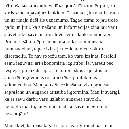
pārdošanas komandu vadības jomā, līdz tomēr jutu, ka
sirds sauc atpakaļ uz laukiem. Tā sanāca, ka mani atrada
un uzrunāja tieši šis uzņēmums. Tagad esmu te jau trešo
gadu un jūtu, ka zināšanu un informācijas ziņā jau varu
stāvēt līdzi saviem kursabiedriem – lauksaimniekiem.
Protams, sākotnēji man nebija lielas izpratnes par
humusvielām, tāpēc izlasīju nevienu vien doktora
disertāciju. Te nav robežu tam, ko varu izzināt. Paralēli
esmu ieguvusi arī ekonomista izglītību, lai varētu pēc
iespējas precīzāk saprast ekonomiskos aspektus un
analizēt ieguvumus no konkrētas produkcijas
saimniecībās. Man patīk šī izzināšana, visu procesu
saprašana un augsnes attīstība ilgtermiņā. Man ir svarīgi,
ka ar savu darbu varu uzlabot augsnes stāvokli,
nenoplicināt to, lai varam to atstāt saviem bērniem
nesabojātu!
Man šķiet, ka īpaši tagad ir ļoti svarīgi runāt par tiem