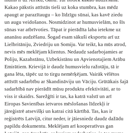
Kakao pākstis attīstās tieši uz koka stumbra, kas mēdz
apaugt ar parazītaugu – ko līdzīgu sūnai, kas kavē ziedu
un augu veidošanos. Nosmidzinot ar humusvielām, no šīs
sūnas var atbrīvoties. Tāpat ir pierādīta laba ietekme uz
ananāsu audzēšanu. Šogad esam sākuši eksportu arī uz
Lielbritāniju, Zviedriju un Somiju. Var teikt, ka mūs atrod,
nevis mēs meklējam klientus. Nedaudz sadarbojamies ar
Poliju, Kazahstānu, Uzbekistānu un Apvienotajiem Arābu
Emirātiem. Krievijā ir daudz humusvielu ražotāju, tā ir
gana lēta, tāpēc uz to tirgu nemērķējam. Vairāk vēlētos
attīstīt sadarbību ar Skandināviju un Vāciju. Grūtākais šajā
sadarbībā nav pierādīt mūsu produktu efektivitāti, ar to
viss ir skaidrs. Sarežģīti ir tas, ka katrā valstī un arī
Eiropas Savienības ietvaros mēslošanas līdzekļi ir
jāreģistrē atsevišķi un katrai citā kārtībā. Tas, kas ir
reģistrēts Latvijā, citur neder, ir jāiesniedz daudz dažādu
papildu dokumentu. Meklējam arī kooperatīvus gan