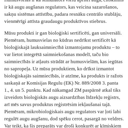
ir kā augu augšanas regulators, kas veicina sazarošanos,
sakņu sistēmas attīstību, padara resnāku centrālo stublāju,
vienmērīgi attīsta graudaugu produktīvos stiebrus.
Mūsu produkti ir gan bioloģiski sertificēti, gan universāli.
Piemēram, humusvielas no kūdras nedrīkst sertificēt kā
bioloģiskajā lauksaimniecībā izmantojamu produktu – to
var lietot integrētā saimniekošanas modelī, taču bio
saimniecībās ir atļauts strādāt ar humusvielām, kas iegūtas
no sapropeļa. Uz mūsu produktiem, ko drīkst izmantot
bioloģiskajās saimniecībās, ir atzīme, ka produkts ir ražots
saskaņā ar Komisijas Regulu (EK) Nr. 889/2008 3. panta
1., 4. un 5. punktu. Kad nākamgad ZM paspārnē atkal tiks
izveidots bioloģiskās augu aizsardzības līdzekļu reģistrs,
arī mēs savus produktus reģistrēsim iekļaušanai tajā.
Piemēram, mikrobioloģiskais augu regulators var ļoti labi
regulēt augu augšanu, dod spēku cerot, pasargā no veldres.
Var teikt, ka šis preparāts var droši konkurēt ar ķīmiskiem