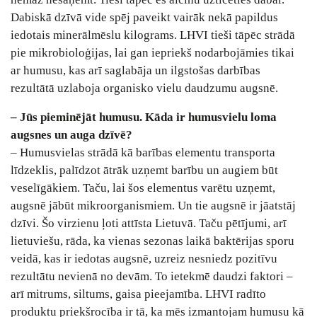
Dabiskā dzīvā vide spēj paveikt vairāk nekā papildus
iedotais minerālmēslu kilograms. LHVI tieši tāpēc strādā
pie mikrobioloģijas, lai gan iepriekš nodarbojāmies tikai
ar humusu, kas arī saglabāja un ilgstošas darbības
rezultātā uzlaboja organisko vielu daudzumu augsnē.
– Jūs pieminējāt humusu. Kāda ir humusvielu loma
augsnes un auga dzīvē?
– Humusvielas strādā kā barības elementu transporta
līdzeklis, palīdzot ātrāk uzņemt barību un augiem būt
veselīgākiem. Taču, lai šos elementus varētu uzņemt,
augsnē jābūt mikroorganismiem. Un tie augsnē ir jāatstāj
dzīvi. Šo virzienu ļoti attīsta Lietuvā. Taču pētījumi, arī
lietuviešu, rāda, ka vienas sezonas laikā baktērijas sporu
veidā, kas ir iedotas augsnē, uzreiz nesniedz pozitīvu
rezultātu nevienā no devām. To ietekmē daudzi faktori –
arī mitrums, siltums, gaisa pieejamība. LHVI radīto
produktu priekšrocība ir tā, ka mēs izmantojam humusu kā