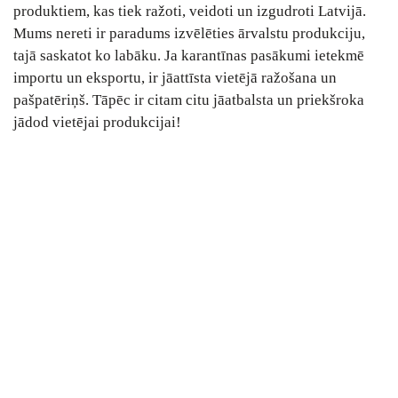
produktiem, kas tiek ražoti, veidoti un izgudroti Latvijā.
Mums nereti ir paradums izvēlēties ārvalstu produkciju,
tajā saskatot ko labāku. Ja karantīnas pasākumi ietekmē
importu un eksportu, ir jāattīsta vietējā ražošana un
pašpatēriņš. Tāpēc ir citam citu jāatbalsta un priekšroka
jādod vietējai produkcijai!