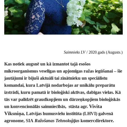
Saimnieks LV
/ 2020.gads (Augusts.)
Kas notiek augsnē un kā izmantot tajā esošos
mikroorganismus veselīgas un apjomīgas ražas iegūšanai – šie
jautājumi ir bijuši aktuāli tai zinātnieku un speciālistu
komandai, kura Latvijā nodarbojas ar unikālu preparātu
izstrādi, kuru pamatā ir bioloģiski aktīvas, dabīgas vielas. Kā
tās var palīdzēt graudkopjiem un dārzeņkopjiem bioloģiskās
Vivita
un konvencionālās saimniecībās, stāsta agr.
Vīksniņa
, Latvijas humusvielu institūta (LHVI) galvenā
agronome, SIA
Ražošanas Tehnoloģijas
komercdirektore.