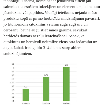
tehnoloģiju shēmā, kombinēt ar jebkuriem citiem jau
saimniecībā esošiem līdzekļiem un elementiem, lai nebūtu
jāsmidzina vēl papildus. Vienīgi ieteikums nejaukt mūsu
produktu kopā ar pirmo herbicīdu smidzinājumu pavasarī,
jo fitohormons citokinīns veicina auga augšanu un
cerošanu, bet ne augu stiepšanos garumā, savukārt
herbicīds domāts nezāļu iznīcināšanai. Sanāk, ka
citokinīns un herbicīdi neitralizē viens otra iedarbību uz
augu. Labāk ir nogaidīt 3–4 dienas starp abiem
smidzinājumiem.