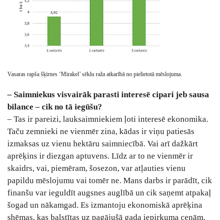
Vasaras rapša šķirnes ‘Mirakel’ sēklu raža atkarībā no pielietotā mēslojuma.
– Saimniekus visvairāk parasti interesē cipari jeb sausa
bilance – cik no tā iegūšu?
– Tas ir pareizi, lauksaimniekiem ļoti interesē ekonomika.
Taču zemnieki ne vienmēr zina, kādas ir viņu patiesās
izmaksas uz vienu hektāru saimniecībā. Vai arī dažkārt
aprēķins ir diezgan aptuvens. Līdz ar to ne vienmēr ir
skaidrs, vai, piemēram, šosezon, var atļauties vienu
papildu mēslojumu vai tomēr ne. Mans darbs ir parādīt, cik
finanšu var ieguldīt augsnes auglībā un cik saņemt atpakaļ
šogad un nākamgad. Es izmantoju ekonomiskā aprēķina
shēmas, kas balstītas uz pagājušā gada iepirkuma cenām.