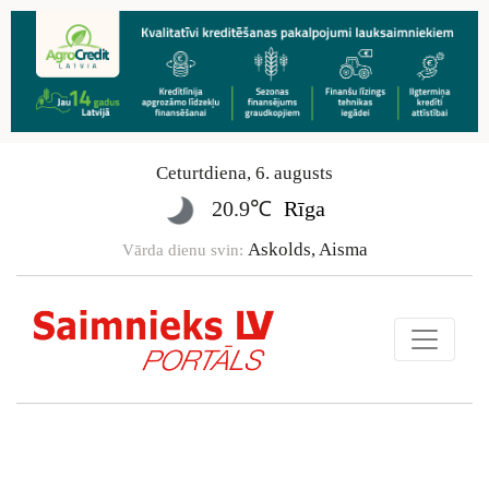
Ceturtdiena
,
6
.
augusts
20.9℃
Rīga
Askolds, Aisma
Vārda dienu svin: