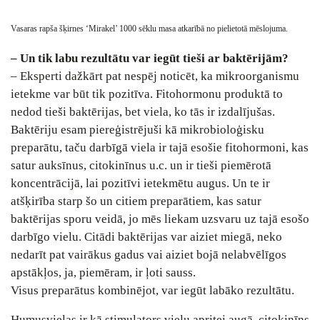
Vasaras rapša šķirnes ‘Mirakel’ 1000 sēklu masa atkarībā no pielietotā mēslojuma.
– Un tik labu rezultātu var iegūt tieši ar baktērijām?
– Eksperti dažkārt pat nespēj noticēt, ka mikroorganismu
ietekme var būt tik pozitīva. Fitohormonu produktā to
nedod tieši baktērijas, bet viela, ko tās ir izdalījušas.
Baktēriju esam piereģistrējuši kā mikrobioloģisku
preparātu, taču darbīgā viela ir tajā esošie fitohormoni, kas
satur auksīnus, citokinīnus u.c. un ir tieši piemērotā
koncentrācijā, lai pozitīvi ietekmētu augus. Un te ir
atšķirība starp šo un citiem preparātiem, kas satur
baktērijas sporu veidā, jo mēs liekam uzsvaru uz tajā esošo
darbīgo vielu. Citādi baktērijas var aiziet miegā, neko
nedarīt pat vairākus gadus vai aiziet bojā nelabvēlīgos
apstākļos, ja, piemēram, ir ļoti sauss.
Visus preparātus kombinējot, var iegūt labāko rezultātu.
Humusvielas ir kā stimulators vielu apritei augā, citokinīns