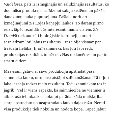
Vaidelotes
, pats ir izmēģinājis un salīdzinājis rezultātus, ko
dod mūsu produkcija, salīdzinot sakņu sistēmu un pākšu
daudzumu lauka pupu sējumā. Pašlaik norit arī
izmēģinājumi z/s Lojas kaņepju laukos. To darām pirmo
reizi, tāpēc rezultāti būs interesanti mums visiem. Z/s
Dzenīši
tiek audzēti bioloģiskie kartupeļi, kur arī
sasniedzām ļoti labus rezultātus – raža bija vismaz par
trešdaļu lielāka! Ir arī saimnieki, kas ļoti labi redz
produkcijas rezultātu, tomēr nevēlas reklamēties un par to
stāstīt citiem.
Mēs esam gatavi ar savu produkciju apstrādāt paša
saimnieka lauku, otru pusi atstājot salīdzināšanai. Tā ir ļoti
laba iespēja redzēt reālo rezultātu. Taču zemniekam tas ir
jāgrib! Vēl ir viens aspekts, ka saimniecībā ne vienmēr ir
atbilstoša tehnika, kas nokuļot parāda, kāda ir atšķirība
starp apstrādāto un neapstrādāto lauku daļas ražu. Nereti
visa produkcija tiek nokulta un nodota kopā. Tāpēc jābūt