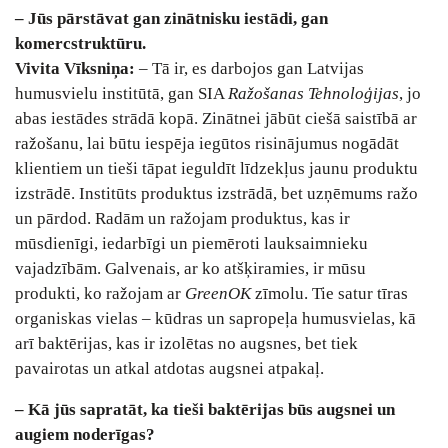
– Jūs pārstāvat gan zinātnisku iestādi, gan
komercstruktūru.
Vivita Vīksniņa:
– Tā ir, es darbojos gan Latvijas
humusvielu institūtā, gan SIA
Ražošanas Tehnoloģijas
, jo
abas iestādes strādā kopā. Zinātnei jābūt ciešā saistībā ar
ražošanu, lai būtu iespēja iegūtos risinājumus nogādāt
klientiem un tieši tāpat ieguldīt līdzekļus jaunu produktu
izstrādē. Institūts produktus izstrādā, bet uzņēmums ražo
un pārdod. Radām un ražojam produktus, kas ir
mūsdienīgi, iedarbīgi un piemēroti lauksaimnieku
vajadzībām. Galvenais, ar ko atšķiramies, ir mūsu
produkti, ko ražojam ar
GreenOK
zīmolu. Tie satur tīras
organiskas vielas – kūdras un sapropeļa humusvielas, kā
arī baktērijas, kas ir izolētas no augsnes, bet tiek
pavairotas un atkal atdotas augsnei atpakaļ.
– Kā jūs sapratāt, ka tieši baktērijas būs augsnei un
augiem noderīgas?