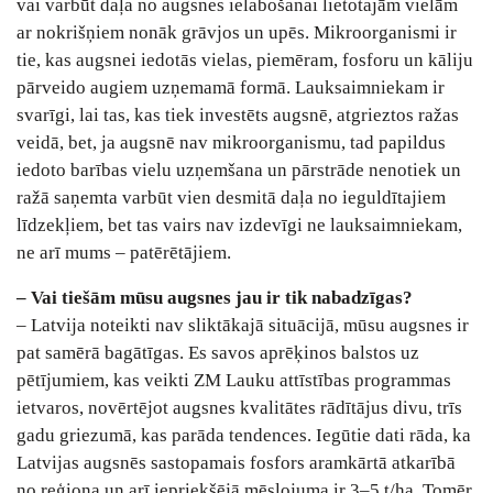
vai varbūt daļa no augsnes ielabošanai lietotajām vielām
ar nokrišņiem nonāk grāvjos un upēs. Mikroorganismi ir
tie, kas augsnei iedotās vielas, piemēram, fosforu un kāliju
pārveido augiem uzņemamā formā. Lauksaimniekam ir
svarīgi, lai tas, kas tiek investēts augsnē, atgrieztos ražas
veidā, bet, ja augsnē nav mikroorganismu, tad papildus
iedoto barības vielu uzņemšana un pārstrāde nenotiek un
ražā saņemta varbūt vien desmitā daļa no ieguldītajiem
līdzekļiem, bet tas vairs nav izdevīgi ne lauksaimniekam,
ne arī mums – patērētājiem.
– Vai tiešām mūsu augsnes jau ir tik nabadzīgas?
– Latvija noteikti nav sliktākajā situācijā, mūsu augsnes ir
pat samērā bagātīgas. Es savos aprēķinos balstos uz
pētījumiem, kas veikti ZM Lauku attīstības programmas
ietvaros, novērtējot augsnes kvalitātes rādītājus divu, trīs
gadu griezumā, kas parāda tendences. Iegūtie dati rāda, ka
Latvijas augsnēs sastopamais fosfors aramkārtā atkarībā
no reģiona un arī iepriekšējā mēslojuma ir 3–5 t/ha. Tomēr