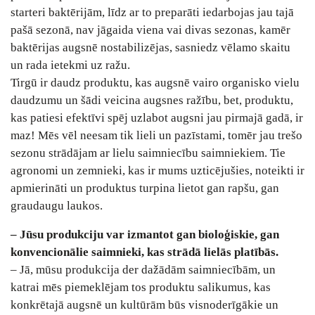
starteri baktērijām, līdz ar to preparāti iedarbojas jau tajā
pašā sezonā, nav jāgaida viena vai divas sezonas, kamēr
baktērijas augsnē nostabilizējas, sasniedz vēlamo skaitu
un rada ietekmi uz ražu.
Tirgū ir daudz produktu, kas augsnē vairo organisko vielu
daudzumu un šādi veicina augsnes ražību, bet, produktu,
kas patiesi efektīvi spēj uzlabot augsni jau pirmajā gadā, ir
maz! Mēs vēl neesam tik lieli un pazīstami, tomēr jau trešo
sezonu strādājam ar lielu saimniecību saimniekiem. Tie
agronomi un zemnieki, kas ir mums uzticējušies, noteikti ir
apmierināti un produktus turpina lietot gan rapšu, gan
graudaugu laukos.
– Jūsu produkciju var izmantot gan bioloģiskie, gan
konvencionālie saimnieki, kas strādā lielās platībās.
– Jā, mūsu produkcija der dažādām saimniecībām, un
katrai mēs piemeklējam tos produktu salikumus, kas
konkrētajā augsnē un kultūrām būs visnoderīgākie un