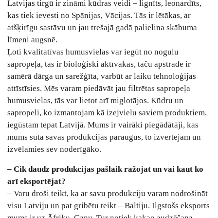
Latvijas tirgū ir zināmi kūdras veidi – lignīts, leonardīts,
kas tiek ievesti no Spānijas, Vācijas. Tās ir lētākas, ar
atšķirīgu sastāvu un jau trešajā gadā palielina skābuma
līmeni augsnē.
Ļoti kvalitatīvas humusvielas var iegūt no nogulu
sapropeļa, tās ir bioloģiski aktīvākas, taču apstrāde ir
samērā dārga un sarežģīta, varbūt ar laiku tehnoloģijas
attīstīsies. Mēs varam piedāvāt jau filtrētas sapropeļa
humusvielas, tās var lietot arī miglotājos. Kūdru un
sapropeli, ko izmantojam kā izejvielu saviem produktiem,
iegūstam tepat Latvijā. Mums ir vairāki piegādātāji, kas
mums sūta savas produkcijas paraugus, to izvērtējam un
izvēlamies sev noderīgāko.
– Cik daudz produkcijas pašlaik ražojat un vai kaut ko
arī eksportējat?
– Varu droši teikt, ka ar savu produkciju varam nodrošināt
visu Latviju un pat gribētu teikt – Baltiju. Ilgstošs eksports
mums ir uz Āfriku, Ganu. Tur notiek kakao audzēšana.