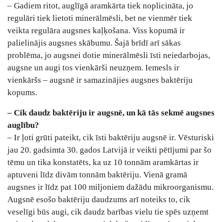
– Gadiem ritot, auglīgā aramkārta tiek noplicināta, jo
regulāri tiek lietoti minerālmēsli, bet ne vienmēr tiek
veikta regulāra augsnes kaļķošana. Viss kopumā ir
palielinājis augsnes skābumu. Šajā brīdī arī sākas
problēma, jo augsnei dotie minerālmēsli īsti neiedarbojas,
augsne un augi tos vienkārši neuzņem. Iemesls ir
vienkāršs – augsnē ir samazinājies augsnes baktēriju
kopums.
– Cik daudz baktēriju ir augsnē, un kā tās sekmē augsnes
auglību?
– Ir ļoti grūti pateikt, cik īsti baktēriju augsnē ir. Vēsturiski
jau 20. gadsimta 30. gados Latvijā ir veikti pētījumi par šo
tēmu un tika konstatēts, ka uz 10 tonnām aramkārtas ir
aptuveni līdz divām tonnām baktēriju. Vienā gramā
augsnes ir līdz pat 100 miljoniem dažādu mikroorganismu.
Augsnē esošo baktēriju daudzums arī noteiks to, cik
veselīgi būs augi, cik daudz barības vielu tie spēs uzņemt