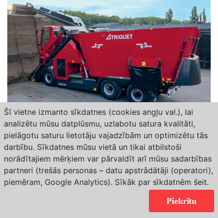
Šī vietne izmanto sīkdatnes (cookies angļu val.), lai
analizētu mūsu datplūsmu, uzlabotu satura kvalitāti,
Saimnieks LV
Trioliet jaudīgie risinājumi lielajām
pielāgotu saturu lietotāju vajadzībām un optimizētu tās
darbību. Sīkdatnes mūsu vietā un tikai atbilstoši
lopkopības saimniecībām
norādītajiem mērķiem var pārvaldīt arī mūsu sadarbības
Katra moderna lopkopības saimniecība ir unikāla – ar savu
partneri (trešās personas – datu apstrādātāji (operatori),
infrastruktūru, i...
piemēram, Google Analytics). Sīkāk par sīkdatnēm
šeit
.
Piekrītu