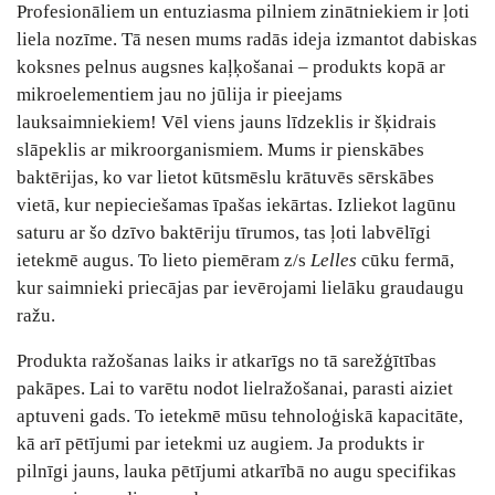
Profesionāliem un entuziasma pilniem zinātniekiem ir ļoti
liela nozīme. Tā nesen mums radās ideja izmantot dabiskas
koksnes pelnus augsnes kaļķošanai – produkts kopā ar
mikroelementiem jau no jūlija ir pieejams
lauksaimniekiem! Vēl viens jauns līdzeklis ir šķidrais
slāpeklis ar mikroorganismiem. Mums ir pienskābes
baktērijas, ko var lietot kūtsmēslu krātuvēs sērskābes
vietā, kur nepieciešamas īpašas iekārtas. Izliekot lagūnu
saturu ar šo dzīvo baktēriju tīrumos, tas ļoti labvēlīgi
ietekmē augus. To lieto piemēram z/s
Lelles
cūku fermā,
kur saimnieki priecājas par ievērojami lielāku graudaugu
ražu.
Produkta ražošanas laiks ir atkarīgs no tā sarežģītības
pakāpes. Lai to varētu nodot lielražošanai, parasti aiziet
aptuveni gads. To ietekmē mūsu tehnoloģiskā kapacitāte,
kā arī pētījumi par ietekmi uz augiem. Ja produkts ir
pilnīgi jauns, lauka pētījumi atkarībā no augu specifikas