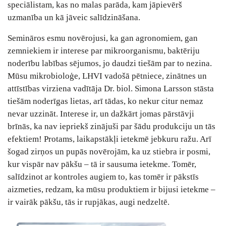
speciālistam, kas no malas parāda, kam jāpievērš
uzmanība un kā jāveic salīdzināšana.
Semināros esmu novērojusi, ka gan agronomiem, gan
zemniekiem ir interese par mikroorganismu, baktēriju
noderību labības sējumos, jo daudzi tiešām par to nezina.
Mūsu mikrobioloģe, LHVI vadošā pētniece, zinātnes un
attīstības virziena vadītāja Dr. biol. Simona Larsson stāsta
tiešām noderīgas lietas, arī tādas, ko nekur citur nemaz
nevar uzzināt. Interese ir, un dažkārt jomas pārstāvji
brīnās, ka nav iepriekš zinājuši par šādu produkciju un tās
efektiem! Protams, laikapstākļi ietekmē jebkuru ražu. Arī
šogad zirņos un pupās novērojām, ka uz stiebra ir posmi,
kur vispār nav pākšu – tā ir sausuma ietekme. Tomēr,
salīdzinot ar kontroles augiem to, kas tomēr ir pākstīs
aizmeties, redzam, ka mūsu produktiem ir bijusi ietekme –
ir vairāk pākšu, tās ir rupjākas, augi nedzeltē.