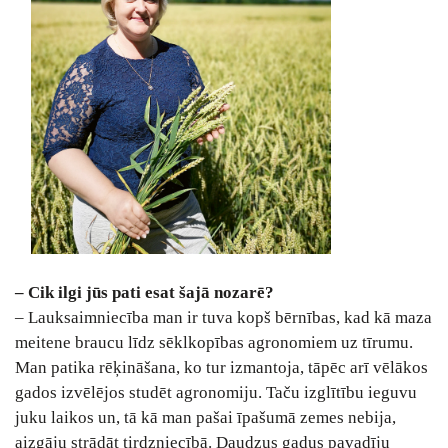
– Cik ilgi jūs pati esat šajā nozarē?
– Lauksaimniecība man ir tuva kopš bērnības, kad kā maza
meitene braucu līdz sēklkopības agronomiem uz tīrumu.
Man patika rēķināšana, ko tur izmantoja, tāpēc arī vēlākos
gados izvēlējos studēt agronomiju. Taču izglītību ieguvu
juku laikos un, tā kā man pašai īpašumā zemes nebija,
aizgāju strādāt tirdzniecībā. Daudzus gadus pavadīju