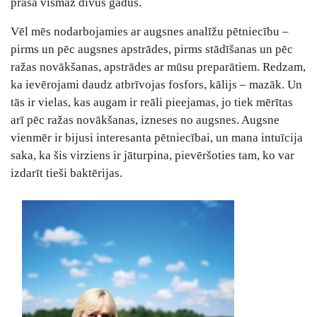
prasa vismaz divus gadus.
Vēl mēs nodarbojamies ar augsnes analīžu pētniecību –
pirms un pēc augsnes apstrādes, pirms stādīšanas un pēc
ražas novākšanas, apstrādes ar mūsu preparātiem. Redzam,
ka ievērojami daudz atbrīvojas fosfors, kālijs – mazāk. Un
tās ir vielas, kas augam ir reāli pieejamas, jo tiek mērītas
arī pēc ražas novākšanas, izneses no augsnes. Augsne
vienmēr ir bijusi interesanta pētniecībai, un mana intuīcija
saka, ka šis virziens ir jāturpina, pievēršoties tam, ko var
izdarīt tieši baktērijas.