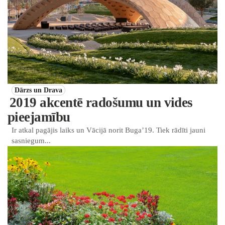
Dārzs un Drava
2019 akcentē radošumu un vides
pieejamību
Ir atkal pagājis laiks un Vācijā norit Buga’19. Tiek rādīti jauni
sasniegum...