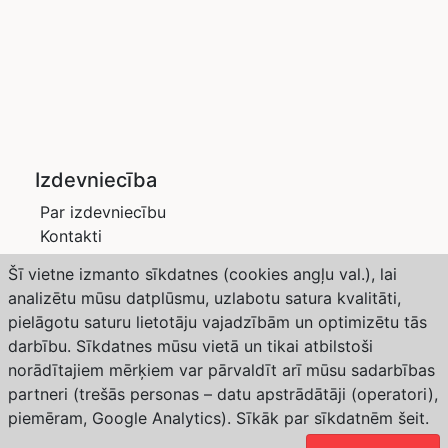
Izdevniecība
Par izdevniecību
Kontakti
Privātuma politika
Šī vietne izmanto sīkdatnes (cookies angļu val.), lai
Žurnāli
analizētu mūsu datplūsmu, uzlabotu satura kvalitāti,
Saimnieks LV
pielāgotu saturu lietotāju vajadzībām un optimizētu tās
Dārzs un Drava
darbību. Sīkdatnes mūsu vietā un tikai atbilstoši
Abonēšana
norādītajiem mērķiem var pārvaldīt arī mūsu sadarbības
partneri (trešās personas – datu apstrādātāji (operatori),
Weather forecast from Yr, delivered by the Norwegian
piemēram, Google Analytics). Sīkāk par sīkdatnēm
šeit
.
Meteorological Institute and NRK