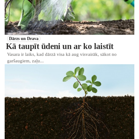
Dārzs un Drava
Kā taupīt ūdeni un ar ko laistīt
Vasara ir laiks, kad dārzā visa kā aug visvairāk, sākot no
garšaugiem, zaļu...