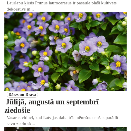
Laurlapu ķirsis Prunus laurocerasus ir pasaulē plaši kultivēts
dekoratīvs m...
Dārzs un Drava
Jūlijā, augustā un septembrī
ziedošie
Vasaras viducī, kad Latvijas daba trīs mēnešos cenšas parādīt
savu ziedu sk...