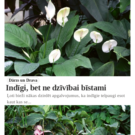
Dārzs un Drava
Indīgi, bet ne dzīvībai bīstami
Ļoti bieži nākas dzirdēt apgalvojumus, ka indīgie telpaugi esot
kaut kas se...