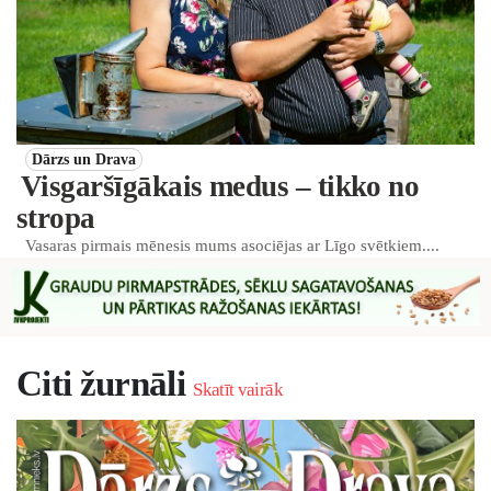
Dārzs un Drava
Visgaršīgākais medus – tikko no
stropa
Vasaras pirmais mēnesis mums asociējas ar Līgo svētkiem....
Citi žurnāli
Skatīt vairāk