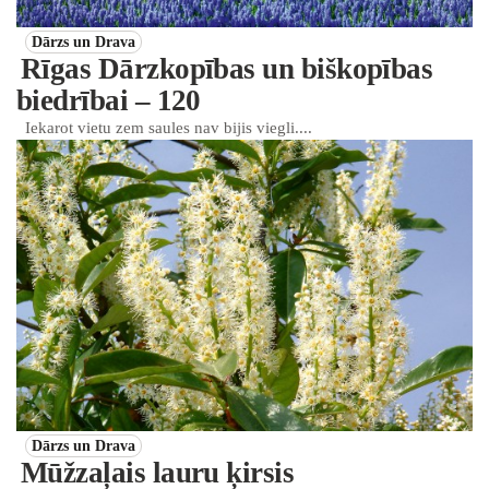
Dārzs un Drava
Rīgas Dārzkopības un biškopības
biedrībai – 120
Iekarot vietu zem saules nav bijis viegli....
Dārzs un Drava
Mūžzaļais lauru ķirsis