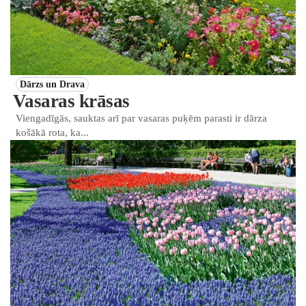
Dārzs un Drava
Vasaras krāsas
Viengadīgās, sauktas arī par vasaras puķēm parasti ir dārza
košākā rota, ka...