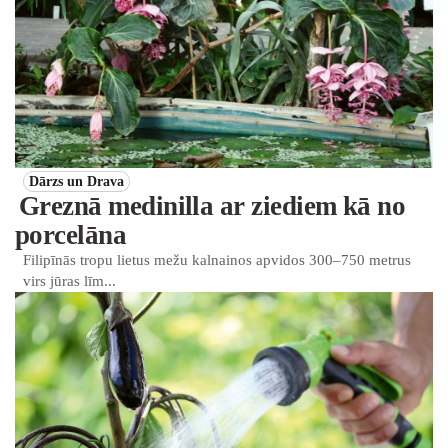
Dārzs un Drava
Greznā medinilla ar ziediem kā no
porcelāna
Filipīnās tropu lietus mežu kalnainos apvidos 300–750 metrus
virs jūras līm...