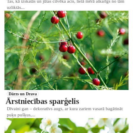
Tas, kā izskatās un jūtas cilvēka acis, lielā mērā atkarīgs no tām
uzliktās...
Dārzs un Drava
Ārstniecības sparģelis
Dīvaini gan – dekoratīvs augs, ar kura zariem vasarā bagātināt
puķu pušķus,...