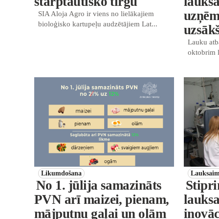
starptautisko tirgu
lauks
uzņēm
SIA Aloja Agro ir viens no lielākajiem
bioloģisko kartupeļu audzētājiem Lat...
uzsāk
Lauku atb
oktobrim l
Likumdošana
Lauksaim
No 1. jūlija samazināts
Stipr
PVN arī maizei, pienam,
lauks
mājputnu gaļai un olām
inovāc