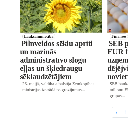
Lauksaimniecība
Finanses
Pilnveidos sēklu apriti
SEB p
un mazinās
EUR f
administratīvo slogu
uzņēm
eļļas un šķiedraugu
dējējv
sēklaudzētājiem
noviet
26. maijā, valdība atbalstīja Zemkopības
SEB banka
ministrijas izstrādātos grozījumus...
miljonu E
grupas...
‹
1