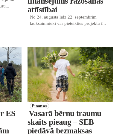
finansējums ražošanas
au...
attīstībai
No 24. augusta līdz 22. septembrim
lauksaimnieki var pieteikties projektu ī...
Finanses
ar ES
Vasarā bērnu traumu
skaits pieaug – SEB
jām
piedāvā bezmaksas