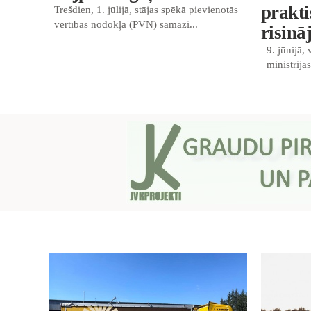
prakt
Trešdien, 1. jūlijā, stājas spēkā pievienotās
vērtības nodokļa (PVN) samazi...
risin
9. jūnijā,
ministrija