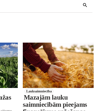
Lauksaimniecība
ažas
Mazajām lauku
saimniecībām pieejams
u sējumu