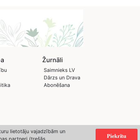
ba
Žurnāli
ību
Saimnieks LV
Dārzs un Drava
itika
Abonēšana
aturu lietotāju vajadzībām un
Piekrītu
bas partneri (trešās