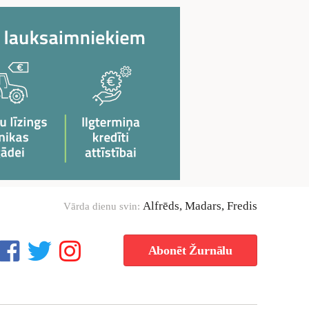
Alfrēds, Madars, Fredis
Vārda dienu svin:
Abonēt Žurnālu