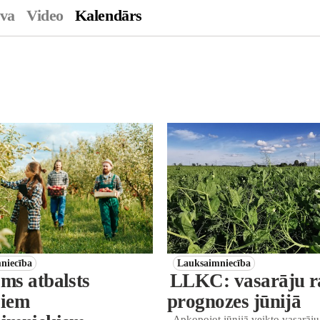
ava
Video
Kalendārs
niecība
Lauksaimniecība
ams atbalsts
LLKC: vasarāju r
jiem
prognozes jūnijā
Apkopojot jūnijā veikto vasarāj