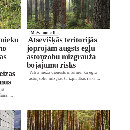
Mežsaimniecība
vnieku
Atsevišķās teritorijās
no
joprojām augsts egļu
as
astoņzobu mizgrauža
bojājumu risks
eizas
Valsts meža dienests informē, ka egļu
astoņzobu mizgrauža izplatības risks ...
enus
āju
ana, ...