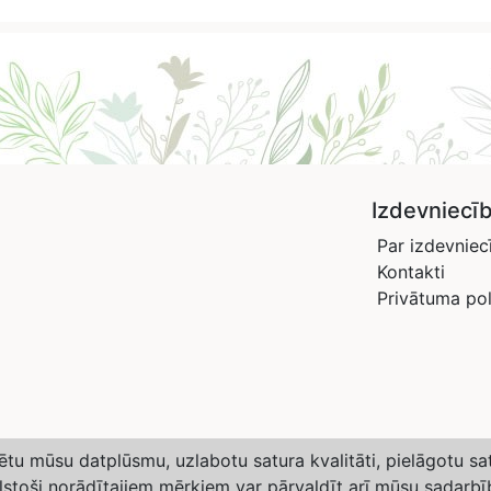
Izdevniecī
Par izdevniec
Kontakti
Privātuma pol
izētu mūsu datplūsmu, uzlabotu satura kvalitāti, pielāgotu s
ilstoši norādītajiem mērķiem var pārvaldīt arī mūsu sadarbī