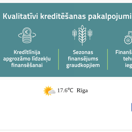
17.6℃
Rīga