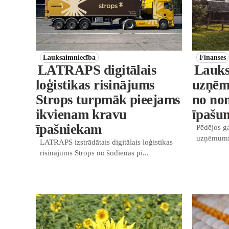
Lauksaimniecība
Finanses
LATRAPS digitālais
Lauks
loģistikas risinājums
uzņēmē
Strops turpmāk pieejams
no no
ikvienam kravu
īpašu
īpašniekam
Pēdējos ga
uzņēmumi 
LATRAPS izstrādātais digitālais loģistikas
risinājums Strops no šodienas pi...