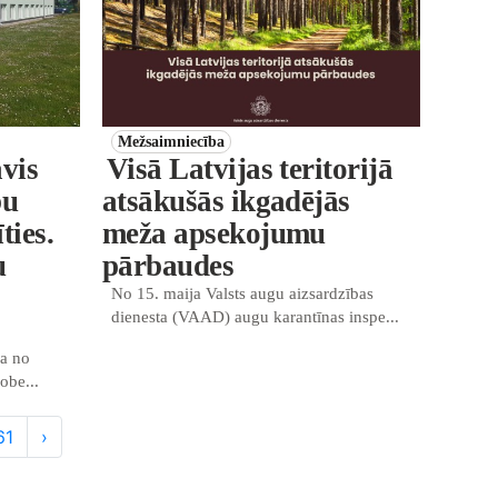
Mežsaimniecība
āvis
Visā Latvijas teritorijā
bu
atsākušās ikgadējās
ties.
meža apsekojumu
u
pārbaudes
No 15. maija Valsts augu aizsardzības
dienesta (VAAD) augu karantīnas inspe...
na no
obe...
61
›