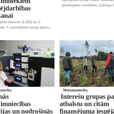
aimniekiem
apsekojumu rezultātus, Latvijas L
ējdarbības
šanai
alsta dienests (LAD) no 5.
īdz 3. novembrim aicina jauno...
niecība
Mežsaimniecība
inās
Interešu grupas p
aimniecības
atbalstu un citām
ijas un nodrošinās
finansējuma iespē