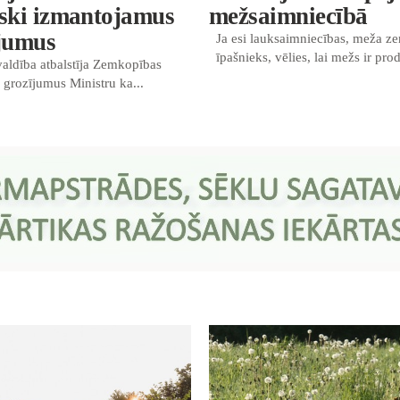
iski izmantojamus
mežsaimniecībā
ājumus
Ja esi lauksaimniecības, meža z
īpašnieks, vēlies, lai mežs ir prod
 valdība atbalstīja Zemkopības
s grozījumus Ministru ka...