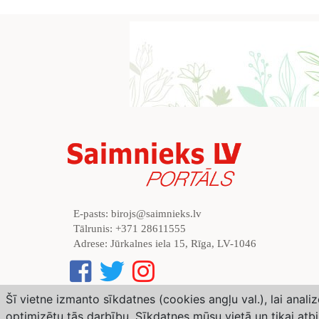
E-pasts:
birojs@saimnieks.lv
Tālrunis:
+371 28611555
Adrese:
Jūrkalnes iela 15, Rīga, LV-1046
Šī vietne izmanto sīkdatnes (cookies angļu val.), lai anal
optimizētu tās darbību. Sīkdatnes mūsu vietā un tikai atb