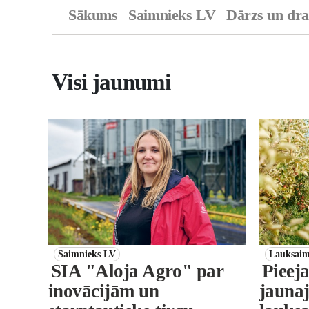
Sākums
Saimnieks LV
Dārzs un dr
Visi jaunumi
Saimnieks LV
Lauksaim
SIA "Aloja Agro" par
Pieej
inovācijām un
jauna