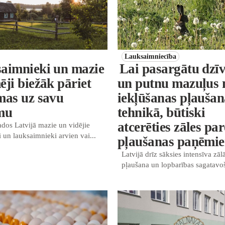
Lauksaimniecība
aimnieki un mazie
Lai pasargātu dzī
ji biežāk pāriet
un putnu mazuļus 
mas uz savu
iekļūšanas pļaušan
mu
tehnikā, būtiski
atcerēties zāles par
dos Latvijā mazie un vidējie
un lauksaimnieki arvien vai...
pļaušanas paņēmi
Latvijā drīz sāksies intensīva zāl
pļaušana un lopbarības sagatavoš