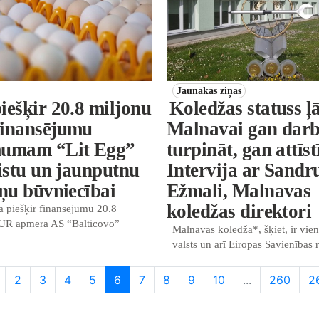
Jaunākās ziņas
iešķir 20.8 miljonu
Koledžas statuss ļ
inansējumu
Malnavai gan dar
umam “Lit Egg”
turpināt, gan attīstī
istu un jaunputnu
Intervija ar Sandr
ņu būvniecībai
Ežmali, Malnavas
koledžas direktori
 piešķir finansējumu 20.8
UR apmērā AS “Balticovo”
Malnavas koledža*, šķiet, ir vie
valsts un arī Eiropas Savienības r
2
3
4
5
6
7
8
9
10
...
260
2