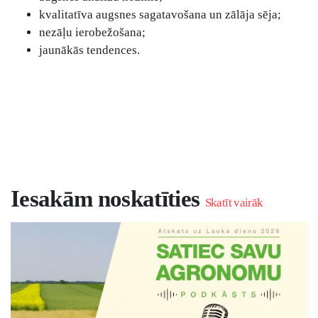
kvalitatīva augsnes sagatavošana un zālāja sēja;
nezāļu ierobežošana;
jaunākās tendences.
Iesakām noskatīties
Skatīt vairāk