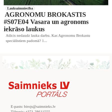
Lauksaimniecība
AGRONOMU BROKASTIS
#S07E04 Vasara un agronoms
iekrāso laukus
Atlicis nedaudz lauka darbu. Kas Agronomu Brokastu
speciālistiem padomā? 1...
E-pasts:
birojs@saimnieks.lv
Tālrunis:
+371 28611555