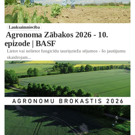
Lauksaimniecība
Agronoma Zābakos 2026 - 10.
epizode | BASF
Lietot vai nelietot fungicīdu tauriņziežu sējumos - šo jautājumu
skaidrojam...