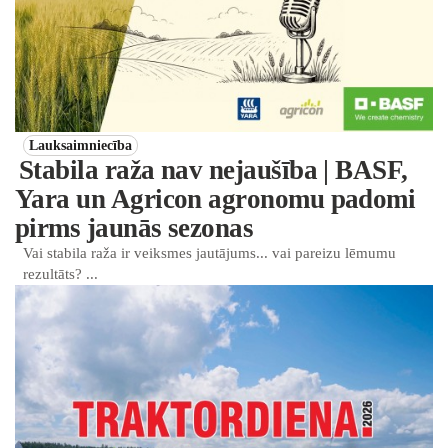
Lauksaimniecība
Stabila raža nav nejaušība | BASF,
Yara un Agricon agronomu padomi
pirms jaunās sezonas
Vai stabila raža ir veiksmes jautājums... vai pareizu lēmumu
rezultāts? ...