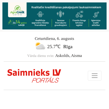
Ceturtdiena
,
6
.
augusts
25.7℃
Rīga
Askolds, Aisma
Vārda dienu svin: