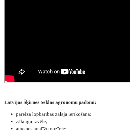
Latvijas Šķirnes Sēklas agronomu padomi:
pareiza lopbarības zālāja ierīkošana;
zālaugu izvēle;
augsnes analīžu nozīme;