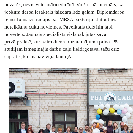
nozarēs, nevis veterinārmedicīnā. Viņš ir pārliecināts, ka
jebkurā darbā iesāktais jāizdara līdz galam. Diplomdarba
tēmu Toms izstrādājis par MRSA baktēriju klātbūtnes
noteikšanu cūku novietnēs. Paveiktais ticis itin labi
novērtēts. Jaunais speciālists vislabāk jūtas savā
privātpraksē, kur katra diena ir izaicinājumu pilna. Pēc
studijām izmēģinājis darbu zāļu lieltirgotavā, taču drīz
sapratis, ka tas nav viņa lauciņš.