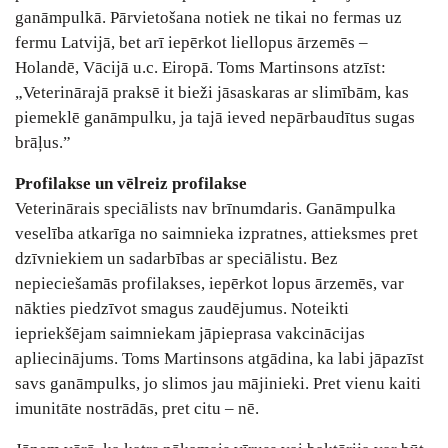
ganāmpulkā. Pārvietošana notiek ne tikai no fermas uz
fermu Latvijā, bet arī iepērkot liellopus ārzemēs –
Holandē, Vācijā u.c. Eiropā. Toms Martinsons atzīst:
„Veterinārajā praksē it bieži jāsaskaras ar slimībām, kas
piemeklē ganāmpulku, ja tajā ieved nepārbaudītus sugas
brāļus.”
Profilakse un vēlreiz profilakse
Veterinārais speciālists nav brīnumdaris. Ganāmpulka
veselība atkarīga no saimnieka izpratnes, attieksmes pret
dzīvniekiem un sadarbības ar speciālistu. Bez
nepieciešamās profilakses, iepērkot lopus ārzemēs, var
nākties piedzīvot smagus zaudējumus. Noteikti
iepriekšējam saimniekam jāpieprasa vakcinācijas
apliecinājums. Toms Martinsons atgādina, ka labi jāpazīst
savs ganāmpulks, jo slimos jau mājinieki. Pret vienu kaiti
imunitāte nostrādās, pret citu – nē.