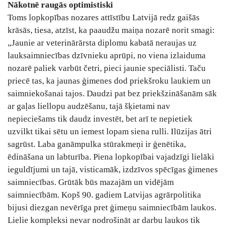
Nākotnē raugās optimistiski
Toms lopkopības nozares attīstību Latvijā redz gaišās
krāsās, tiesa, atzīst, ka paaudžu maiņa nozarē norit smagi:
„Jaunie ar veterinārārsta diplomu kabatā neraujas uz
lauksaimniecības dzīvnieku aprūpi, no viena izlaiduma
nozarē paliek varbūt četri, pieci jaunie speciālisti. Taču
priecē tas, ka jaunas ģimenes dod priekšroku laukiem un
saimniekošanai tajos. Daudzi pat bez priekšzināšanām sāk
ar gaļas liellopu audzēšanu, tajā šķietami nav
nepieciešams tik daudz investēt, bet arī te nepietiek
uzvilkt tikai sētu un iemest lopam siena rulli. Ilūzijas ātri
sagrūst. Laba ganāmpulka stūrakmeņi ir ģenētika,
ēdināšana un labturība. Piena lopkopībai vajadzīgi lielāki
ieguldījumi un tajā, visticamāk, izdzīvos spēcīgas ģimenes
saimniecības. Grūtāk būs mazajām un vidējām
saimniecībām. Kopš 90. gadiem Latvijas agrārpolitika
bijusi diezgan nevērīga pret ģimeņu saimniecībām laukos.
Lielie kompleksi nevar nodrošināt ar darbu laukos tik