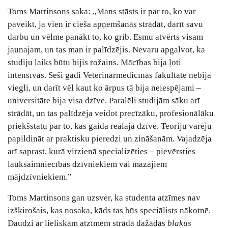
Toms Martinsons saka: „Mans stāsts ir par to, ko var
paveikt, ja vien ir cieša apņemšanās strādāt, darīt savu
darbu un vēlme panākt to, ko grib. Esmu atvērts visam
jaunajam, un tas man ir palīdzējis. Nevaru apgalvot, ka
studiju laiks būtu bijis rožains. Mācības bija ļoti
intensīvas. Seši gadi Veterinārmedicīnas fakultātē nebija
viegli, un darīt vēl kaut ko ārpus tā bija neiespējami –
universitāte bija visa dzīve. Paralēli studijām sāku arī
strādāt, un tas palīdzēja veidot precīzāku, profesionālāku
priekšstatu par to, kas gaida reālajā dzīvē. Teoriju varēju
papildināt ar praktisku pieredzi un zināšanām. Vajadzēja
arī saprast, kurā virzienā specializēties – pievērsties
lauksaimniecības dzīvniekiem vai mazajiem
mājdzīvniekiem.”
Toms Martinsons gan uzsver, ka studenta atzīmes nav
izšķirošais, kas nosaka, kāds tas būs speciālists nākotnē.
Daudzi ar lieliskām atzīmēm strādā dažādās
blakus