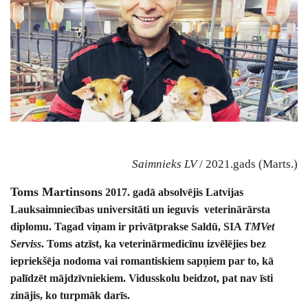
Saimnieks LV
/ 2021.gads (Marts.)
Toms Martinsons
2017. gadā absolvējis Latvijas
Lauksaimniecības universitāti un ieguvis veterinārārsta
diplomu. Tagad viņam ir privātprakse Saldū, SIA
TMVet
Serviss
. Toms atzīst, ka veterinārmedicīnu izvēlējies bez
iepriekšēja nodoma vai romantiskiem sapņiem par to, kā
palīdzēt mājdzīvniekiem. Vidusskolu beidzot, pat nav īsti
zinājis, ko turpmāk darīs.