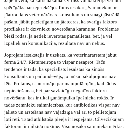
Jāņem vērā, ka katrs nākamais vīruss vai baktērija var būt
spēcīgāks par iepriekšējo. Toms iesaka: „Saimniekam ir
jāatrod labs veterinārārsts–konsultants un smagi jāstrādā
pašam, jābūt pacietīgam un jāatceras, ka svarīgs faktors
profilaksē ir dzīvnieku novērošana karantīnā. Problēmas
bieži rodas, ja netiek ievērotas pamatlietas, bet, ja vēl
izpaliek arī komunikācija, rezultāta nav un nebūs.
Joprojām iesīkstējis ir uzskats, ka veterinārārstam jābūt
fermā 24/7. Rietumeiropā to vispār nesaprot. Taču
tendence ir tāda, ka speciālists iesaistās kā zinošs
konsultants un padomdevējs, jo mūsu pakalpojums nav
lēts. Protams, es nerunāju par manipulācijām, kad tādas
nepieciešamas, bet par savlaicīgu negatīvo faktoru
novēršanu, kas ir tikai ganāmpulka īpašnieka rokās. Ir
tādas zemnieku saimniecības, kur antibiotikas vispār nav
jālieto un ārstēšana nav vajadzīga vai arī to pielietojam
ļoti reti. Tātad atbilstoša pieeja ir iespējama. Cilvēciskajam
faktoram ir milzīga nozīme. Visu nosaka saimnieka mērķis,