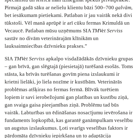
Pirmajā gadā sāku ar nelielu klientu bāzi 500–700
galvām
,
bet iesākumam pietiekami. Patlaban ir jau vairāk nekā divi
tūkstoši. Vēl manā aprūpē ir arī cūku fermas Krimuldā un
Vecaucē. Patlaban mūsu uzņēmums SIA
TMVet Serviss
sastāv no divām veterinārajām klīnikām un
lauksaimniecības dzīvnieku prakses.”
SIA
TMVet Serviss
apkalpo visdažādākās dzīvnieku grupas
– gan brīvā, gan slēgtajā (piesietajā) turēšanā esošās. Toms
stāsta, ka brīvās turēšanas govīm piena izslaukumi ir
krietni lielāki, jo liela nozīme ir kustībām. Veterinārās
problēmas atšķiras no fermas fermā. Blīvāk turētiem
lopiem ir savi ierobežojumi gan platības un kustību ziņā,
gan svaiga gaisa pieejamības ziņā. Problēmu tad būs
vairāk. Labturības un ēdināšanas nosacījumu ievērošana ir
fundaments lopkopībā, kas garantē ganāmpulkam veselību
un augstus izslaukumus. Ļoti svarīgs veselības faktors ir
pārdomāta dzīvnieku iepirkšana un to adaptācija