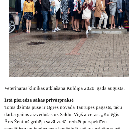
Veterinārās klīnikas atklāšana Kuldīgā 2020. gada augustā.
Īstā pieredze sākas privātpraksē
Toma dzimtā puse ir Ogres novada Taurupes pagasts, taču
darba gaitas aizvedušas uz Saldu. Viņš atceras: „Kolēģis
Āris Žentiņš gribēja savā vietā redzēt perspektīvu
speciālistu un ieteica man izmēģināt spēkus privātpraksē.