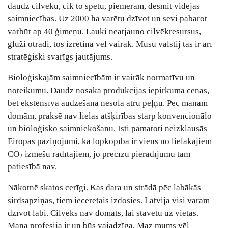
daudz cilvēku, cik to spētu, piemēram, desmit vidējas
saimniecības. Uz 2000 ha varētu dzīvot un sevi pabarot
varbūt ap 40 ģimeņu. Lauki neatjauno cilvēkresursus,
gluži otrādi, tos izretina vēl vairāk. Mūsu valstij tas ir arī
stratēģiski svarīgs jautājums.
Bioloģiskajām saimniecībām ir vairāk normatīvu un
noteikumu. Daudz nosaka produkcijas iepirkuma cenas,
bet ekstensīva audzēšana nesola ātru peļņu. Pēc manām
domām, praksē nav lielas atšķirības starp konvencionālo
un bioloģisko saimniekošanu. Īsti pamatoti neizklausās
Eiropas paziņojumi, ka lopkopība ir viens no lielākajiem
CO
izmešu radītājiem, jo precīzu pierādījumu tam
2
patiesībā nav.
Nākotnē skatos cerīgi. Kas dara un strādā pēc labākās
sirdsapziņas, tiem iecerētais izdosies. Latvijā visi varam
dzīvot labi. Cilvēks nav domāts, lai stāvētu uz vietas.
Mana profesija ir un būs vajadzīga. Maz mums vēl