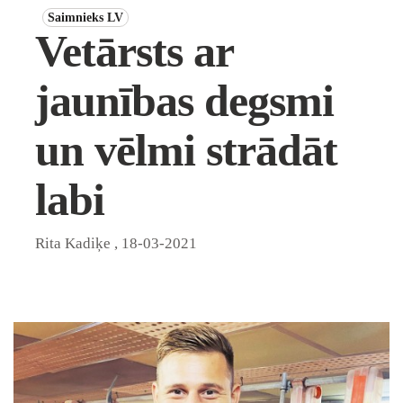
Saimnieks LV
Vetārsts ar
jaunības degsmi
un vēlmi strādāt
labi
Rita Kadiķe
,
18-03-2021