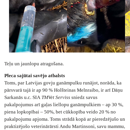
Teļu un jaunlopu atragošana.
Pleca sajūtai savējo atbalsts
Toms, par Latvijas govju ganāmpulku runājot, norāda, ka
pārsvarā tajā ir ap 90 % Holšteinas Melnraibo, ir arī Dāņu
Sarkanās u.c. SIA
TMVet Serviss
sniedz savus
pakalpojumus arī gaļas liellopu ganāmpulkiem – ap 30 %,
piena lopkopībai – 50%, bet cūkkopība veido 20 % no
pakalpojumu apjoma. Toms strādā kopā ar pieredzējušo un
praktizējošo veterinārārsti Andu Martinsoni, savu mammu,