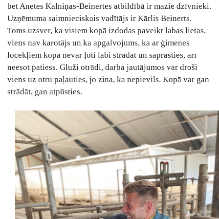
bet Anetes Kalniņas-Beinertes atbildībā ir mazie dzīvnieki.
Uzņēmuma saimnieciskais vadītājs ir Kārlis Beinerts.
Toms uzsver, ka visiem kopā izdodas paveikt labas lietas,
viens nav karotājs un ka apgalvojums, ka ar ģimenes
locekļiem kopā nevar ļoti labi strādāt un saprasties, arī
neesot patiess. Gluži otrādi, darba jautājumos var droši
viens uz otru paļauties, jo zina, ka nepievils. Kopā var gan
strādāt, gan atpūsties.