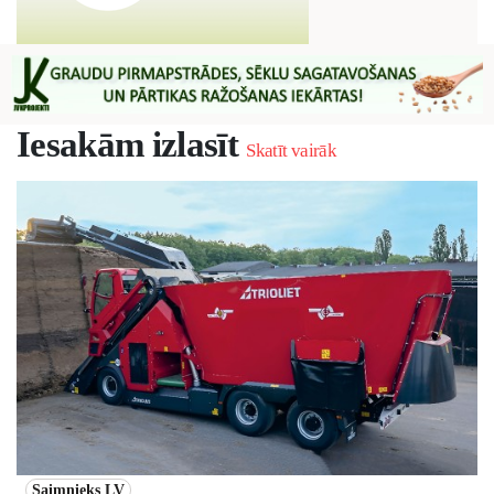
Iesakām izlasīt
Skatīt vairāk
Saimnieks LV