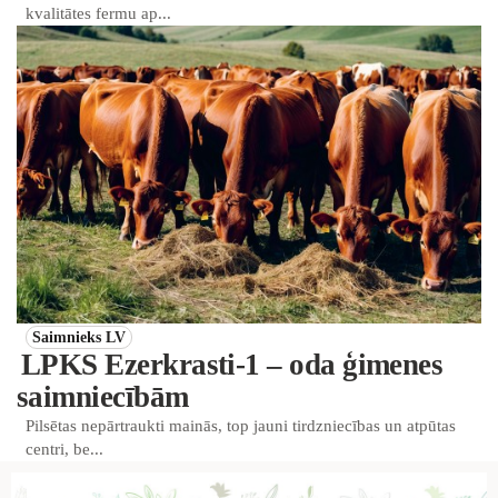
kvalitātes fermu ap...
Saimnieks LV
LPKS Ezerkrasti-1 – oda ģimenes
saimniecībām
Pilsētas nepārtraukti mainās, top jauni tirdzniecības un atpūtas
centri, be...