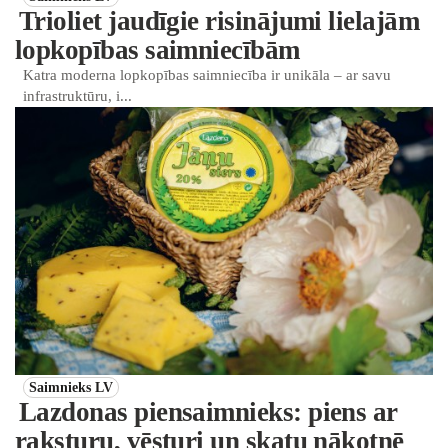
Trioliet jaudīgie risinājumi lielajām
lopkopības saimniecībām
Katra moderna lopkopības saimniecība ir unikāla – ar savu
infrastruktūru, i...
Saimnieks LV
Lazdonas piensaimnieks: piens ar
raksturu, vēsturi un skatu nākotnē