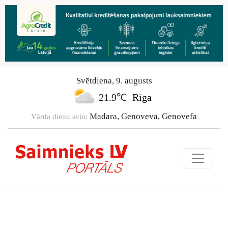
Svētdiena
,
9
.
augusts
21.9℃
Rīga
Madara, Genoveva, Genovefa
Vārda dienu svin: