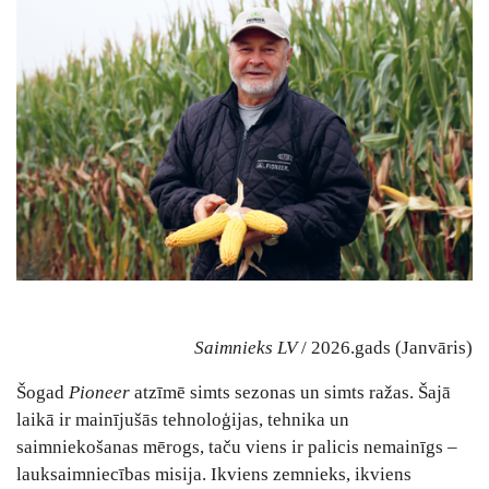
Saimnieks LV
/ 2026.gads (Janvāris)
Šogad
Pioneer
atzīmē simts sezonas un simts ražas. Šajā
laikā ir mainījušās tehnoloģijas, tehnika un
saimniekošanas mērogs, taču viens ir palicis nemainīgs –
lauksaimniecības misija. Ikviens zemnieks, ikviens