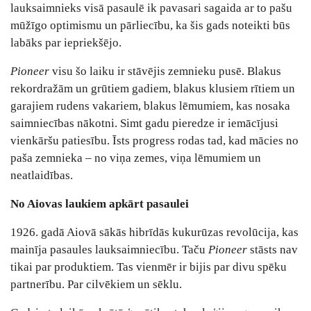
lauksaimnieks visā pasaulē ik pavasari sagaida ar to pašu
mūžīgo optimismu un pārliecību, ka šis gads noteikti būs
labāks par iepriekšējo.
Pioneer
visu šo laiku ir stāvējis zemnieku pusē. Blakus
rekordražām un grūtiem gadiem, blakus klusiem rītiem un
garajiem rudens vakariem, blakus lēmumiem, kas nosaka
saimniecības nākotni. Simt gadu pieredze ir iemācījusi
vienkāršu patiesību. Īsts progress rodas tad, kad mācies no
paša zemnieka – no viņa zemes, viņa lēmumiem un
neatlaidības.
No Aiovas laukiem apkārt pasaulei
1926. gadā Aiovā sākās hibrīdās kukurūzas revolūcija, kas
mainīja pasaules lauksaimniecību. Taču
Pioneer
stāsts nav
tikai par produktiem. Tas vienmēr ir bijis par divu spēku
partnerību. Par cilvēkiem un sēklu.