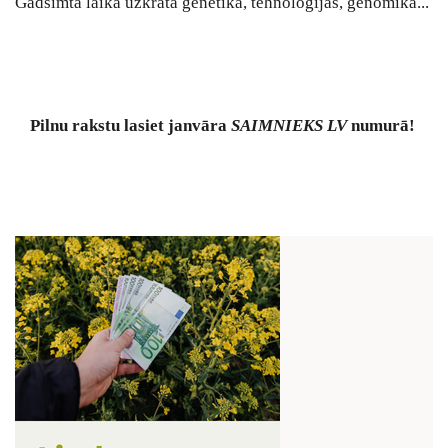
Gadsimta laikā uzkrātā ģenētika, tehnoloģijas, genomika...
Pilnu rakstu lasiet janvāra
SAIMNIEKS LV
numurā!