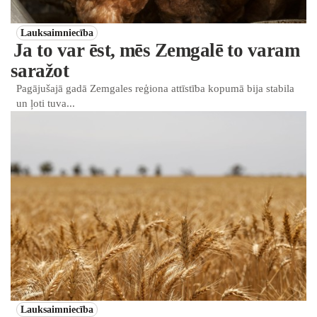
Lauksaimniecība
Ja to var ēst, mēs Zemgalē to varam
saražot
Pagājušajā gadā Zemgales reģiona attīstība kopumā bija stabila
un ļoti tuva...
Lauksaimniecība