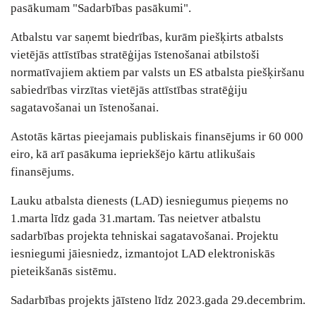
pasākumam "Sadarbības pasākumi".
Atbalstu var saņemt biedrības, kurām piešķirts atbalsts
vietējās attīstības stratēģijas īstenošanai atbilstoši
normatīvajiem aktiem par valsts un ES atbalsta piešķiršanu
sabiedrības virzītas vietējās attīstības stratēģiju
sagatavošanai un īstenošanai.
Astotās kārtas pieejamais publiskais finansējums ir 60 000
eiro, kā arī pasākuma iepriekšējo kārtu atlikušais
finansējums.
Lauku atbalsta dienests (LAD) iesniegumus pieņems no
1.marta līdz gada 31.martam. Tas neietver atbalstu
sadarbības projekta tehniskai sagatavošanai. Projektu
iesniegumi jāiesniedz, izmantojot LAD elektroniskās
pieteikšanās sistēmu.
Sadarbības projekts jāīsteno līdz 2023.gada 29.decembrim.