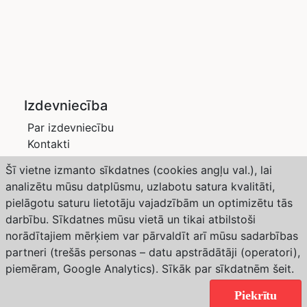
Izdevniecība
Par izdevniecību
Kontakti
Privātuma politika
Šī vietne izmanto sīkdatnes (cookies angļu val.), lai
Žurnāli
analizētu mūsu datplūsmu, uzlabotu satura kvalitāti,
Saimnieks LV
pielāgotu saturu lietotāju vajadzībām un optimizētu tās
Dārzs un Drava
darbību. Sīkdatnes mūsu vietā un tikai atbilstoši
Abonēšana
norādītajiem mērķiem var pārvaldīt arī mūsu sadarbības
partneri (trešās personas – datu apstrādātāji (operatori),
Weather forecast from Yr, delivered by the Norwegian
piemēram, Google Analytics). Sīkāk par sīkdatnēm
šeit
.
Meteorological Institute and NRK
Copyright © 2024 Izdevniecība “SaimnieksLV”. All
Piekrītu