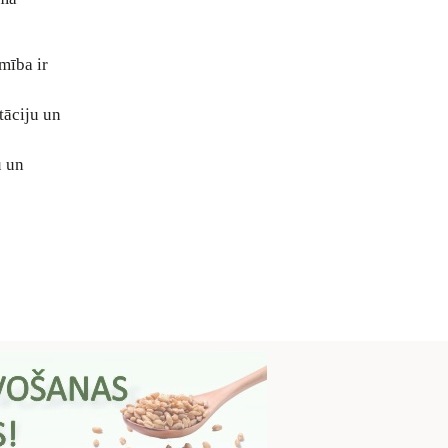
mība ir
tāciju un
u un