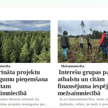
niecība
Mežsaimniecība
ināta projektu
Interešu grupas p
egumu pieņemšana
atbalstu un citām
stam
finansējuma iespē
imniecībā
mežsaimniecībā
alsta dienests informē, ka
Ja esi lauksaimniecības, meža 
kārtas projektu iesniegumu pie...
īpašnieks, vēlies, lai mežs ir pro