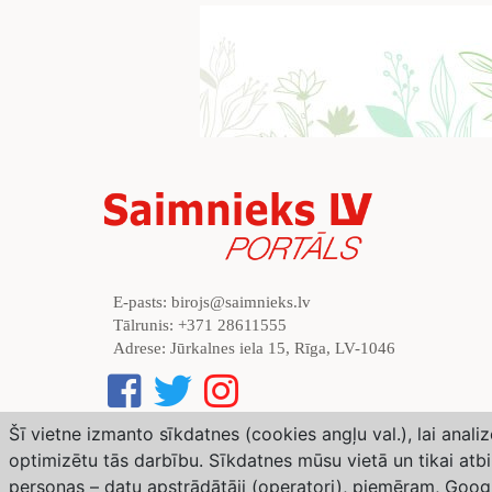
E-pasts:
birojs@saimnieks.lv
Tālrunis:
+371 28611555
Adrese:
Jūrkalnes iela 15, Rīga, LV-1046
Šī vietne izmanto sīkdatnes (cookies angļu val.), lai anal
optimizētu tās darbību. Sīkdatnes mūsu vietā un tikai atb
Weather forecast from Yr, delivered by the Norw
personas – datu apstrādātāji (operatori), piemēram, Goog