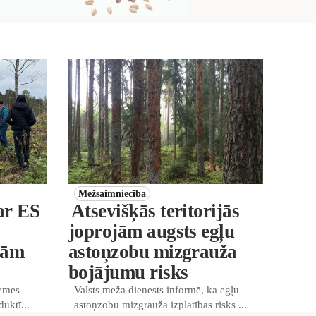
Mežsaimniecība
ar ES
Atsevišķās teritorijās
joprojām augsts egļu
jām
astoņzobu mizgrauža
bojājumu risks
zemes
Valsts meža dienests informē, ka egļu
duktī...
astoņzobu mizgrauža izplatības risks ...