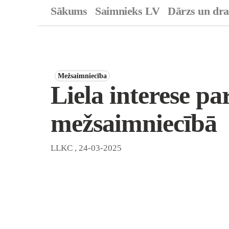
Sākums
Saimnieks LV
Dārzs un dr
Mežsaimniecība
Liela interese pa
mežsaimniecībā
LLKC
,
24-03-2025