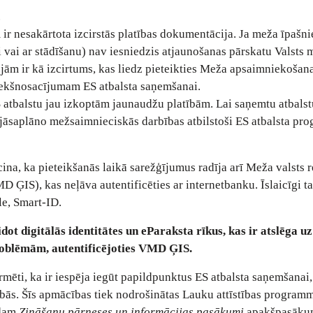
.
r nesakārtota izcirstās platības dokumentācija. Ja meža īpašni
i vai ar stādīšanu) nav iesniedzis atjaunošanas pārskatu Valsts 
rojām ir kā izcirtums, kas liedz pieteikties Meža apsaimniekošan
iekšnosacījumam ES atbalsta saņemšanai.
 atbalstu jau izkoptām jaunaudžu platībām. Lai saņemtu atbalst
 jāsaplāno mežsaimnieciskās darbības atbilstoši ES atbalsta p
na, ka pieteikšanās laikā sarežģījumus radīja arī Meža valsts r
 ĢIS), kas neļāva autentificēties ar internetbanku. Īslaicīgi ta
le, Smart-ID.
ot digitālās identitātes un eParaksta rīkus, kas ir atslēga u
 problēmām, autentificējoties VMD ĢIS.
mēti, ka ir iespēja iegūt papildpunktus ES atbalsta saņemšanai,
ās. Šīs apmācības tiek nodrošinātas Lauku attīstības program
adam
Zināšanu pārneses un informācijas pasākumi
apakšpasāku