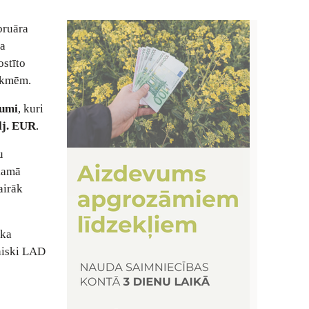
bruāra
ža
ostīto
likmēm.
kumi
, kuri
lj. EUR
.
u
ākamā
airāk
 ka
niski LAD