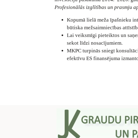
Profesionālās izglītības un prasmju 
Kopumā lielā meža īpašnieku inte
būtiska mežsaimniecības attīstīb
Lai veiksmīgi pieteiktos un saņe
sekot līdzi nosacījumiem.
MKPC turpinās sniegt konsultāci
efektīvu ES finansējuma izmant