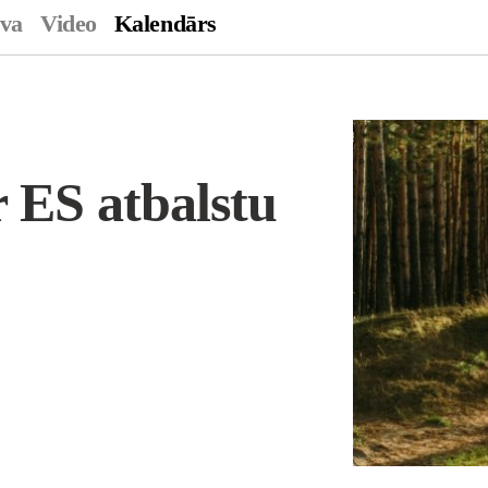
ava
Video
Kalendārs
r ES atbalstu