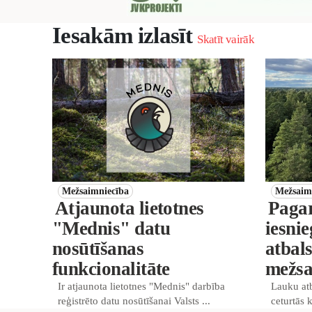
Iesakām izlasīt
Skatīt vairāk
Mežsaimniecība
Mežsaim
Atjaunota lietotnes
Pagar
"Mednis" datu
iesni
nosūtīšanas
atbal
funkcionalitāte
mežsa
Ir atjaunota lietotnes "Mednis" darbība
Lauku atb
reģistrēto datu nosūtīšanai Valsts ...
ceturtās 