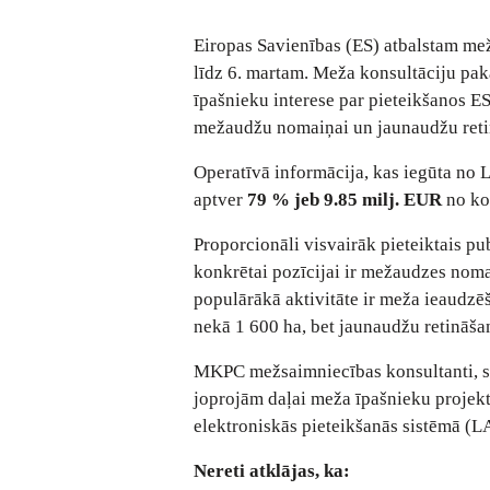
Eiropas Savienības (ES) atbalstam mež
līdz 6. martam. Meža konsultāciju pak
īpašnieku interese par pieteikšanos E
mežaudžu nomaiņai un jaunaudžu retinā
Operatīvā informācija, kas iegūta no 
aptver
79 % jeb 9.85 milj. EUR
no ko
Proporcionāli visvairāk pieteiktais pu
konkrētai pozīcijai ir mežaudzes nom
populārākā aktivitāte ir meža ieaudzēš
nekā 1 600 ha, bet jaunaudžu retināšan
MKPC mežsaimniecības konsultanti, sn
joprojām daļai meža īpašnieku projek
elektroniskās pieteikšanās sistēmā (L
Nereti atklājas, ka: