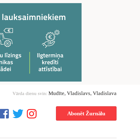
Mudīte, Vladislavs, Vladislava
Vārda dienu svin:
Abonēt Žurnālu