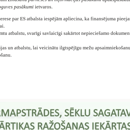
apguves pasākumi
ietvaros.
rese par ES atbalsta iespējām apliecina, ka finansējuma pieeja
ai.
mtu atbalstu, svarīgi savlaicīgi sakārtot nepieciešamo dokumen
jas un atbalstu, lai veicinātu ilgtspējīgu mežu apsaimniekošan
ošanu.