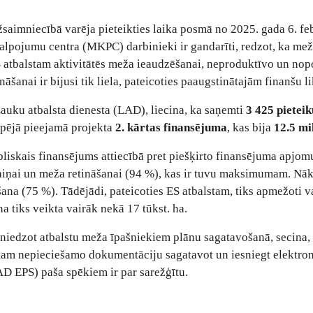
saimniecībā varēja pieteikties laika posmā no 2025. gada 6. fe
alpojumu centra (MKPC) darbinieki ir gandarīti, redzot, ka me
S atbalstam aktivitātēs meža ieaudzēšanai, neproduktīvo un nop
šanai ir bijusi tik liela, pateicoties paaugstinātajām finanšu 
Lauku atbalsta dienesta (LAD), liecina, ka saņemti
3 425 pietei
pējā pieejamā projekta
2. kārtas finansējuma
, kas bija
12.5 mi
bliskais finansējums attiecībā pret piešķirto finansējuma apjom
aiņai un meža retināšanai (94 %), kas ir tuvu maksimumam. N
ana (75 %). Tādējādi, pateicoties ES atbalstam, tiks apmežoti v
a tiks veikta vairāk nekā 17 tūkst. ha.
iedzot atbalstu meža īpašniekiem plānu sagatavošanā, secina,
tam nepieciešamo dokumentāciju sagatavot un iesniegt elektro
AD EPS) paša spēkiem ir par sarežģītu.