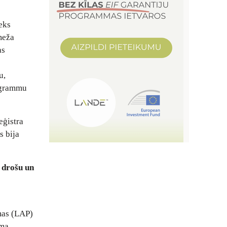
eks
meža
as
u,
rogrammu
eģistra
s bija
z drošu un
mas (LAP)
ma