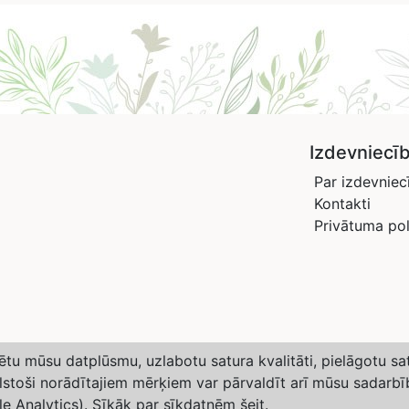
Izdevniecī
Par izdevniec
Kontakti
Privātuma pol
izētu mūsu datplūsmu, uzlabotu satura kvalitāti, pielāgotu s
ilstoši norādītajiem mērķiem var pārvaldīt arī mūsu sadarbī
egian Meteorological Institute and NRK
le Analytics). Sīkāk par sīkdatnēm
šeit
.