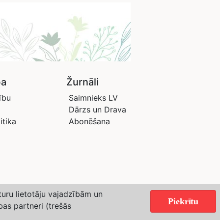
ba
Žurnāli
ību
Saimnieks LV
Dārzs un Drava
itika
Abonēšana
aturu lietotāju vajadzībām un
Piekrītu
bas partneri (trešās