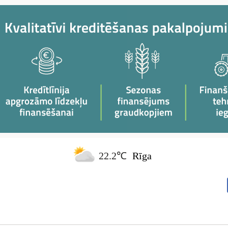
22.2℃
Rīga