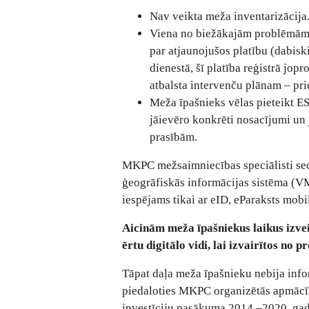
Nav veikta meža inventarizācija
Viena no biežākajām problēmām i
par atjaunojušos platību (dabisk
dienestā, šī platība reģistrā jop
atbalsta intervenču plānam – pr
Meža īpašnieks vēlas pieteikt ES
jāievēro konkrēti nosacījumi un
prasībām.
MKPC mežsaimniecības speciālisti seci
ģeogrāfiskās informācijas sistēma (VMD
iespējams tikai ar eID, eParaksts mobi
Aicinām meža īpašniekus laikus izveid
ērtu digitālo vidi, lai izvairītos no
Tāpat daļa meža īpašnieku nebija infor
piedaloties MKPC organizētās apmācīb
investīciju pasākuma 2014.–2020. g