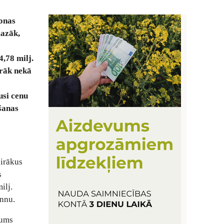
onas
mazāk,
,78 milj.
irāk nekā
usi cenu
ošanas
airākus
s
ilj.
onnu.
tums