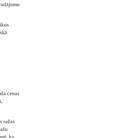
rvadājumu
aikus
iskā
apša cenas
u,
s ražas
pašu
īmē, ka