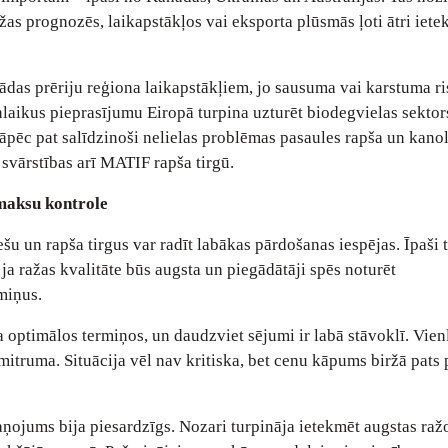
as prognozēs, laikapstākļos vai eksporta plūsmās ļoti ātri iete
ādas prēriju reģiona laikapstākļiem, jo sausuma vai karstuma ri
nlaikus pieprasījumu Eiropā turpina uzturēt biodegvielas sektor
Tāpēc pat salīdzinoši nelielas problēmas pasaules rapša un kano
svārstības arī MATIF rapša tirgū.
zmaksu kontrole
šu un rapša tirgus var radīt labākas pārdošanas iespējas. Īpaši 
 ja ražas kvalitāte būs augsta un piegādātāji spēs noturēt
miņus.
ta optimālos termiņos, un daudzviet sējumi ir labā stāvoklī. Vien
truma. Situācija vēl nav kritiska, bet cenu kāpums biržā pats 
ojums bija piesardzīgs. Nozari turpināja ietekmēt augstas raž