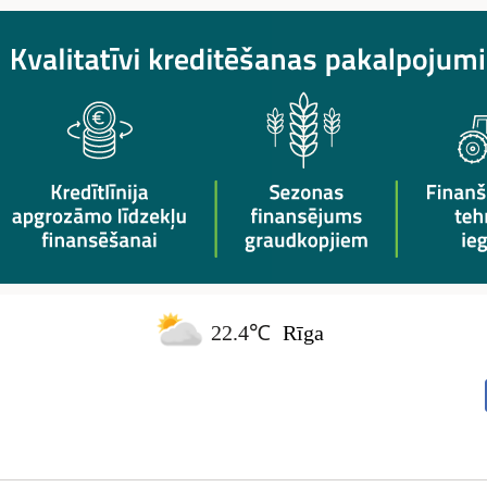
22.4℃
Rīga