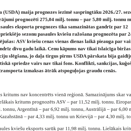
 (USDA) maija prognozes iezīmē saspringtāku 2026./27. sez
krājumi prognozēti 275,04 milj. tonnu – par 5,80 milj. tonnu 
pasaules eksporta prognozes tika samazinātas gandrīz par 12
epriekšējo sezonu pasaules kviešu ražošana prognozēta par 24
ējušas: ASV kviešu cenas vienas dienas laikā pieauga par va
drīz divu gadu laikā. Cenu kāpums nav tikai īslaicīga biržas
īciju slēgšana, jo daļa tirgus pirms USDA pārskata bija gaidīj
iskā spriedze vairs nav tikai fons. Konflikti, sankcijas, kuģ
transporta izmaksas ātrāk atspoguļojas graudu cenās.
anas kritums nav koncentrēts vienā reģionā. Samazinājums skar v
elākais kritums prognozēts ASV – par 11,52 milj. tonnu. Eiropa
 tonnu, Argentīnā – par 6,92 milj. tonnu, Austrālijā – par 6,00 m
Kazahstānā – par 4,33 milj. tonnu un Krievijā – par 4,30 milj. t
ules kviešu eksports sarūk par 11,98 milj. tonnu. Lielākais kri