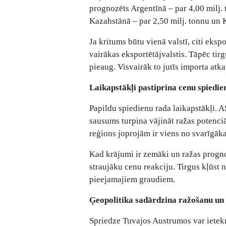
prognozēts Argentīnā – par 4,00 milj. t
Kazahstānā – par 2,50 milj. tonnu un 
Ja kritums būtu vienā valstī, citi eks
vairākas eksportētājvalstis. Tāpēc ti
pieaug. Visvairāk to jutīs importa atka
Laikapstākļi pastiprina cenu spiedie
Papildu spiedienu rada laikapstākļi. 
sausums turpina vājināt ražas potenciā
reģions joprojām ir viens no svarīgāk
Kad krājumi ir zemāki un ražas prognoz
straujāku cenu reakciju. Tirgus kļūst 
pieejamajiem graudiem.
Ģeopolitika sadārdzina ražošanu un
Spriedze Tuvajos Austrumos var ietek