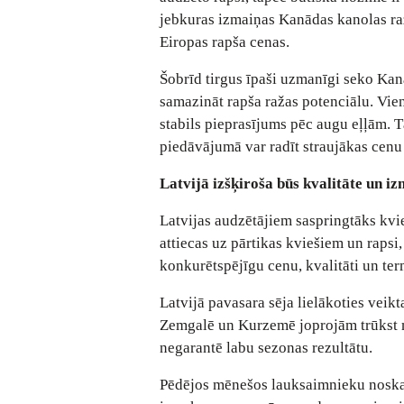
jebkuras izmaiņas Kanādas kanolas raž
Eiropas rapša cenas.
Šobrīd tirgus īpaši uzmanīgi seko Kan
samazināt rapša ražas potenciālu. Vie
stabils pieprasījums pēc augu eļļām. 
piedāvājumā var radīt straujākas cenu 
Latvijā izšķiroša būs kvalitāte un i
Latvijas audzētājiem saspringtāks kvie
attiecas uz pārtikas kviešiem un rapsi,
konkurētspējīgu cenu, kvalitāti un ter
Latvijā pavasara sēja lielākoties veik
Zemgalē un Kurzemē joprojām trūkst mi
negarantē labu sezonas rezultātu.
Pēdējos mēnešos lauksaimnieku noskaņ