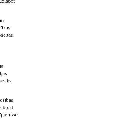
uzlabot
un
tākas,
acitāti
us
ājas
mazāks
rošības
s kļūst
ījumi var