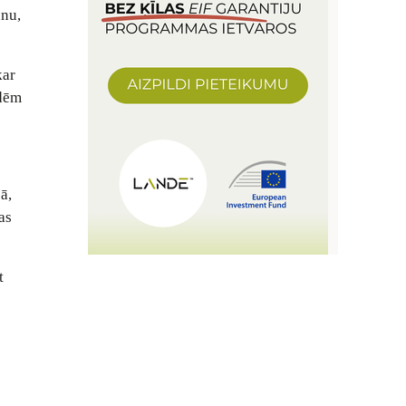
nnu,
kar
ādēm
ā,
as
t