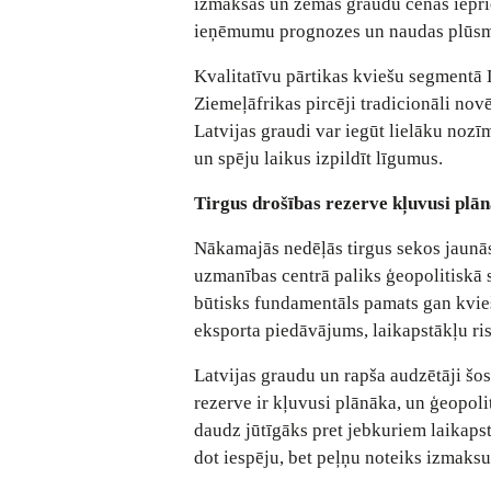
izmaksas un zemās graudu cenas iepri
ieņēmumu prognozes un naudas plūsmu, t
Kvalitatīvu pārtikas kviešu segmentā L
Ziemeļāfrikas pircēji tradicionāli novē
Latvijas graudi var iegūt lielāku nozīm
un spēju laikus izpildīt līgumus.
Tirgus drošības rezerve kļuvusi plā
Nākamajās nedēļās tirgus sekos jaunās
uzmanības centrā paliks ģeopolitiskā
būtisks fundamentāls pamats gan kvieš
eksporta piedāvājums, laikapstākļu ris
Latvijas graudu un rapša audzētāji šos
rezerve ir kļuvusi plānāka, un ģeopoli
daudz jūtīgāks pret jebkuriem laikaps
dot iespēju, bet peļņu noteiks izmaksu