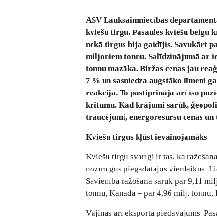
ASV Lauksaimniecības departamenta
kviešu tirgu. Pasaules kviešu beigu 
nekā tirgus bija gaidījis. Savukārt 
miljoniem tonnu. Salīdzinājumā ar i
tonnu mazāka. Biržas cenas jau reaģ
7 % un sasniedza augstāko līmeni gan
reakcija. To pastiprināja arī īso poz
kritumu. Kad krājumi sarūk, ģeopolit
traucējumi, energoresursu cenas un 
Kviešu tirgus kļūst ievainojamāks
Kviešu tirgū svarīgi ir tas, ka ražoš
nozīmīgus piegādātājus vienlaikus. Li
Savienībā ražošana sarūk par 9,11 milj.
tonnu, Kanādā – par 4,96 milj. tonnu, 
Vājinās arī eksporta piedāvājums. Pasa