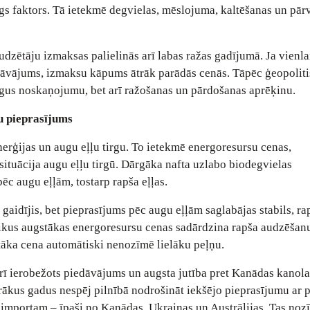
gs faktors. Tā ietekmē degvielas, mēslojuma, kaltēšanas un pā
dzētāju izmaksas palielinās arī labas ražas gadījumā. Ja vienl
dāvājums, izmaksu kāpums ātrāk parādās cenās. Tāpēc ģeopolit
irgus noskaņojumu, bet arī ražošanas un pārdošanas aprēķinu.
u pieprasījums
enerģijas un augu eļļu tirgu. To ietekmē energoresursu cenas,
situācija augu eļļu tirgū. Dārgāka nafta uzlabo biodegvielas
c augu eļļām, tostarp rapša eļļas.
 gaidījis, bet pieprasījums pēc augu eļļām saglabājas stabils, r
aikus augstākas energoresursu cenas sadārdzina rapša audzēšan
tāka cena automātiski nenozīmē lielāku peļņu.
arī ierobežots piedāvājums un augsta jutība pret Kanādas kanola
ākus gadus nespēj pilnībā nodrošināt iekšējo pieprasījumu ar 
r importam – īpaši no Kanādas, Ukrainas un Austrālijas. Tas noz