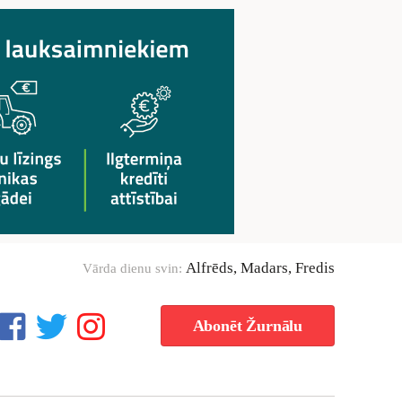
Alfrēds, Madars, Fredis
Vārda dienu svin:
Abonēt Žurnālu