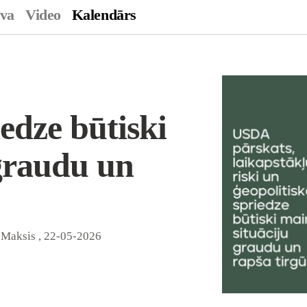
ava
Video
Kalendārs
edze būtiski
graudu un
s Maksis
,
22-05-2026