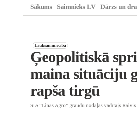
Sākums
Saimnieks LV
Dārzs un dr
Lauksaimniecība
Ģeopolitiskā spri
maina situāciju 
rapša tirgū
SIA “Linas Agro” graudu nodaļas vadītājs Raivi