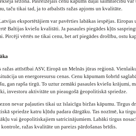
ekšējā sezonā. Pašreizējais cenu kāpums daļai saimniecību var 
aču tikai tad, ja to atbalstīs ražas apjoms un kvalitāte.
atvijas eksportētājiem var pavērties labākas iespējas. Eiropas 
rtē Baltijas kviešu kvalitāti. Ja pasaules piegādes kļūs saspring
i. Pircēji vērtēs ne tikai cenu, bet arī piegādes drošību, ostu kap
nāka
 ražas attīstībai ASV, Eiropā un Melnās jūras reģionā. Vienlaik
 situācija un energoresursu cenas. Cenu kāpumam šobrīd saglab
u, gan rapša tirgū. To uztur zemāki pasaules kviešu krājumi, 
ki, investoru aktivitāte un pieaugošā ģeopolitiskā spriedze.
ezon nevar paļauties tikai uz īslaicīgu biržas kāpumu. Tirgus d
tiskā spriedze katru kļūdu padara dārgāku. Tas nozīmē, ka tirgu
tākļu vai ģeopolitiskajiem satricinājumiem. Labāki tirgus nosac
 kontrole, ražas kvalitāte un pareizs pārdošanas brīdis.