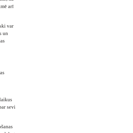
kmē arī
ski var
s un
las
tas
laikus
par sevi
ošanas