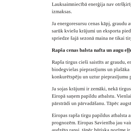
Lauksaimniecībā enerģija nav otršķirī
izmaksas.
Ja energoresursu cenas kāpj, graudu au
sarūk kviešu krājumi un eksporta pie
spriedze šajā sezonā maina ne tikai t
Rapša cenas balsta nafta un augu eļļ
Rapša tirgus cieši saistīts ar graudu, 
biodegvielas pieprasījums un plašāka 
konkurētspēju un uztur pieprasījumu pē
Ja sojas krājumi ir zemāki, nekā tirgus
Eiropā saņem papildu atbalstu. Vienl
pārstrādi un pārvadāšanu. Tāpēc augs
Eiropas rapša tirgu papildus atbalsta 
prognozēm. Eiropas Savienība jau vair
audzēto rapsi, tāpēc būtiska nozīme i