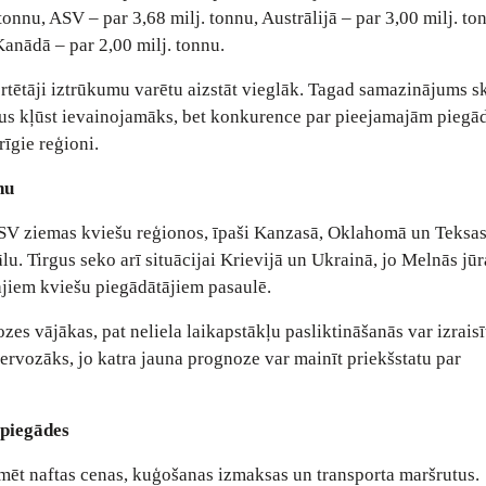
onnu, ASV – par 3,68 milj. tonnu, Austrālijā – par 3,00 milj. to
Kanādā – par 2,00 milj. tonnu.
portētāji iztrūkumu varētu aizstāt vieglāk. Tagad samazinājums s
rgus kļūst ievainojamāks, bet konkurence par pieejamajām pieg
rīgie reģioni.
nu
ASV ziemas kviešu reģionos, īpaši Kanzasā, Oklahomā un Teksas
lu. Tirgus seko arī situācijai Krievijā un Ukrainā, jo Melnās jūr
ajiem kviešu piegādātājiem pasaulē.
es vājākas, pat neliela laikapstākļu pasliktināšanās var izraisī
nervozāks, jo katra jauna prognoze var mainīt priekšstatu par
 piegādes
mēt naftas cenas, kuģošanas izmaksas un transporta maršrutus.