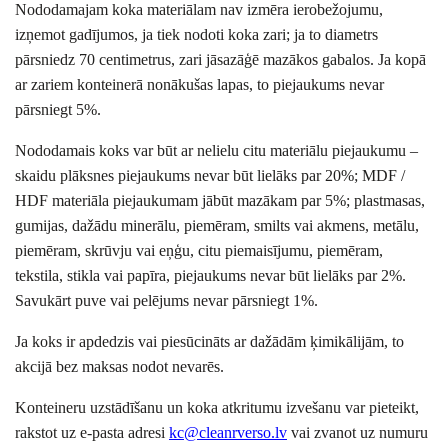
Nododamajam koka materiālam nav izmēra ierobežojumu,
izņemot gadījumos, ja tiek nodoti koka zari; ja to diametrs
pārsniedz 70 centimetrus, zari jāsazāģē mazākos gabalos. Ja kopā
ar zariem konteinerā nonākušas lapas, to piejaukums nevar
pārsniegt 5%.
Nododamais koks var būt ar nelielu citu materiālu piejaukumu –
skaidu plāksnes piejaukums nevar būt lielāks par 20%; MDF /
HDF materiāla piejaukumam jābūt mazākam par 5%; plastmasas,
gumijas, dažādu minerālu, piemēram, smilts vai akmens, metālu,
piemēram, skrūvju vai eņģu, citu piemaisījumu, piemēram,
tekstila, stikla vai papīra, piejaukums nevar būt lielāks par 2%.
Savukārt puve vai pelējums nevar pārsniegt 1%.
Ja koks ir apdedzis vai piesūcināts ar dažādām ķimikālijām, to
akcijā bez maksas nodot nevarēs.
Konteineru uzstādīšanu un koka atkritumu izvešanu var pieteikt,
rakstot uz e-pasta adresi
kc@cleanrverso.lv
vai zvanot uz numuru