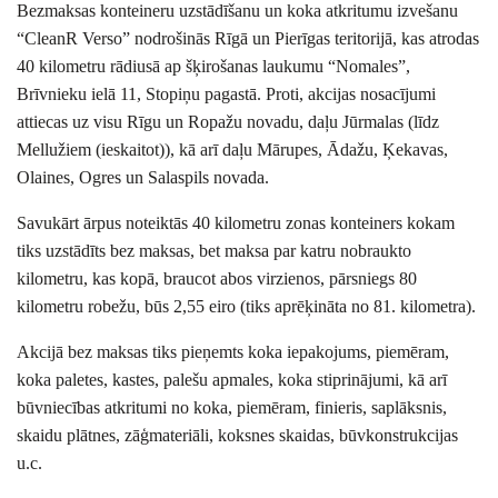
Bezmaksas konteineru uzstādīšanu un koka atkritumu izvešanu
“CleanR Verso” nodrošinās Rīgā un Pierīgas teritorijā, kas atrodas
40 kilometru rādiusā ap šķirošanas laukumu “Nomales”,
Brīvnieku ielā 11, Stopiņu pagastā. Proti, akcijas nosacījumi
attiecas uz visu Rīgu un Ropažu novadu, daļu Jūrmalas (līdz
Mellužiem (ieskaitot)), kā arī daļu Mārupes, Ādažu, Ķekavas,
Olaines, Ogres un Salaspils novada.
Savukārt ārpus noteiktās 40 kilometru zonas konteiners kokam
tiks uzstādīts bez maksas, bet maksa par katru nobraukto
kilometru, kas kopā, braucot abos virzienos, pārsniegs 80
kilometru robežu, būs 2,55 eiro (tiks aprēķināta no 81. kilometra).
Akcijā bez maksas tiks pieņemts koka iepakojums, piemēram,
koka paletes, kastes, palešu apmales, koka stiprinājumi, kā arī
būvniecības atkritumi no koka, piemēram, finieris, saplāksnis,
skaidu plātnes, zāģmateriāli, koksnes skaidas, būvkonstrukcijas
u.c.