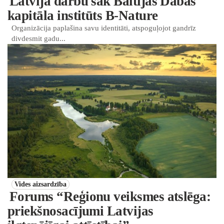
Latvijā darbu sāk Baltijas Dabas
kapitāla institūts B-Nature
Organizācija paplašina savu identitāti, atspoguļojot gandrīz
divdesmit gadu...
Vides aizsardzība
Forums “Reģionu veiksmes atslēga:
priekšnosacījumi Latvijas