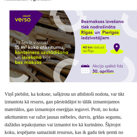
Viņš piebilst, ka koksne, sašķirota un atbilstoši nodota, var tikt
izmantota kā resurss, gan pārstrādājot to tālāk izmantojamos
materiālos, gan izmantojot enerģijas ieguvei. Proti, no koka
atkritumiem var ražot jaunas mēbeles, durvis, grīdas segumu,
dažādus iepakojumus vai izmantot tos kā kurināmo. Šķirojot
koku, iespējams samazināt resursus, kas ik gadu tiek ņemti no