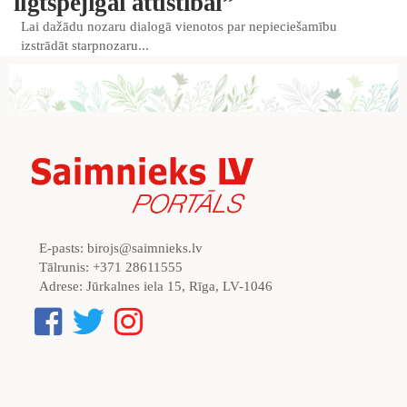
ilgtspējīgai attīstībai”
Lai dažādu nozaru dialogā vienotos par nepieciešamību
izstrādāt starpnozaru...
E-pasts:
birojs@saimnieks.lv
Tālrunis:
+371 28611555
Adrese:
Jūrkalnes iela 15, Rīga, LV-1046