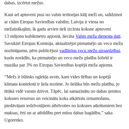
dabas, izcērtot mežus.
Kaut arī aptuveni pusi no valsts teritorijas klāj meži un, salīdzinot
ar citām Eiropas Savienības valstīm, Latvija ir viena no
mežainākajām, ik gadu arvien tiek izcirsta koksne aptuveni
13 miljonu kubikmetru apjomā, liecina
Valsts meža dienesta dati
.
Savukārt Eiropas Komisija, aktualizējot pirmatnējo un veco mežu
nozīmīgumu, pērn publicējusi
vadlīnijas vecu mežu aizsardzībai
,
kurās norādīts, ka pirmatnējo un veco mežu platība šobrīd ir
mazāka par 3% no Eiropas Savienības kopējā meža apjoma.
“
Mežs ir būtisks oglekļa avots, kam vides tīrības un kopējā
klimata kontekstā ir liela nozīme. Jo lielāka būs mežu platība, jo
tīrākā vidē varam dzīvot. Tāpēc, lai samazinātu no dabas ņemtos
koksnes resursus un veicinātu koka atkārtotu izmantošanu,
piedāvājam iedzīvotājiem atbrīvoties no koksnes atkritumiem bez
maksas, ērti un ar atbildību pret mūsu dabas bagātību,” saka
Ugorenko.