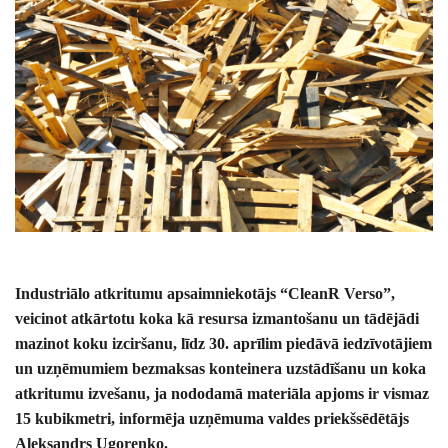
Industriālo atkritumu apsaimniekotājs “CleanR Verso”,
veicinot atkārtotu koka kā resursa izmantošanu un tādējādi
mazinot koku izciršanu, līdz 30. aprīlim piedāvā iedzīvotājiem
un uzņēmumiem bezmaksas konteinera uzstādīšanu un koka
atkritumu izvešanu, ja nododamā materiāla apjoms ir vismaz
15 kubikmetri, informēja uzņēmuma valdes priekšsēdētājs
Aleksandrs Ugorenko.