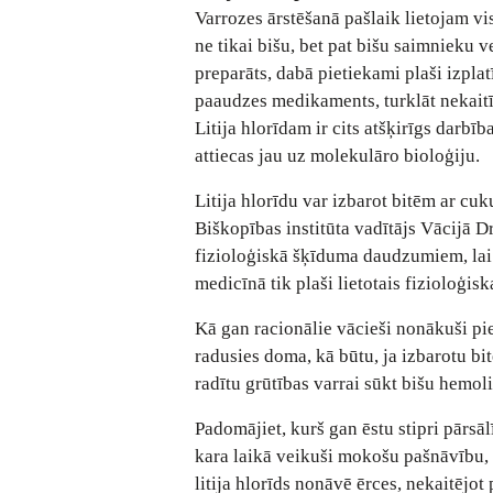
Varrozes ārstēšanā pašlaik lietojam vi
ne tikai bišu, bet pat bišu saimnieku v
preparāts, dabā pietiekami plaši izplat
paaudzes medikaments, turklāt nekaitīg
Litija hlorīdam ir cits atšķirīgs darbī
attiecas jau uz molekulāro bioloģiju.
Litija hlorīdu var izbarot bitēm ar cuk
Biškopības institūta vadītājs Vācijā D
fizioloģiskā šķīduma daudzumiem, lai n
medicīnā tik plaši lietotais fizioloģis
Kā gan racionālie vācieši nonākuši pi
radusies doma, kā būtu, ja izbarotu b
radītu grūtības varrai sūkt bišu hemoli
Padomājiet, kurš gan ēstu stipri pārsā
kara laikā veikuši mokošu pašnāvību, 
litija hlorīds nonāvē ērces, nekaitējo