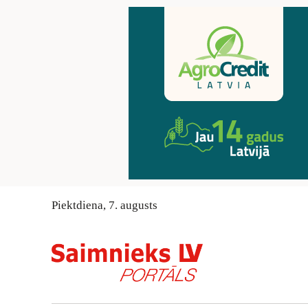
Piektdiena
,
7
.
augusts