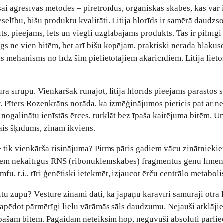
sai agresīvas metodes – piretroīdus, organiskās skābes, kas var
eselību, bišu produktu kvalitāti. Litija hlorīds ir samērā daudzs
īts, pieejams, lēts un viegli uzglabājams produkts. Tas ir pilnīgi
s ne vien bitēm, bet arī bišu kopējam, praktiski nerada blakus
bas mehānisms no līdz šim pielietotajiem akaricīdiem. Litija liet
ura sīrupu. Vienkāršāk runājot, litija hlorīds pieejams parastos 
r. Pīters Rozenkrāns norāda, ka izmēģinājumos pieticis pat ar ne
ogalinātu ienīstās ērces, turklāt bez īpaša kaitējuma bitēm. Un,
kais šķīdums, zinām ikviens.
e tik vienkārša risinājuma? Pirms pāris gadiem vācu zinātnieki
itēm nekaitīgus RNS (ribonukleīnskābes) fragmentus gēnu līmen
mfu, t.i., tīri ģenētiski ietekmēt, izjaucot ērču centrālo metabol
lītu zupu? Vēsturē zināmi dati, ka japāņu karavīri samuraji otrā
apēdot pārmērīgi lielu vārāmās sāls daudzumu. Nejauši atklājie
t pašām bitēm. Pagaidām neteiksim hop, neguvuši absolūti pārli