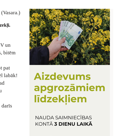
 (Vasara.)
ekļi.
SV un
s, bitēm
t pat
l labāk!
gad
u
s darīs