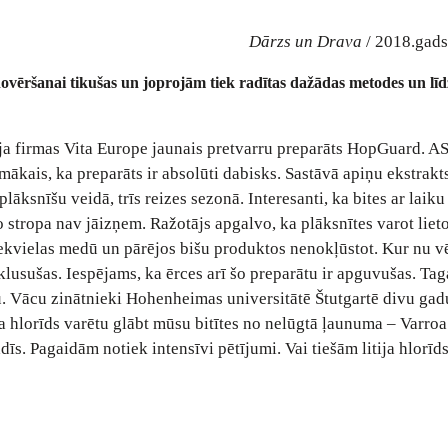
Dārzs un Drava
/ 2018.gads
vēršanai tikušas un joprojām tiek radītas dažādas metodes un līdz
ija firmas Vita Europe jaunais pretvarru preparāts HopGuard. A
kamākais, ka preparāts ir absolūti dabisks. Sastāvā apiņu ekstrakt
lāksnīšu veidā, trīs reizes sezonā. Interesanti, ka bites ar laiku
o stropa nav jāizņem. Ražotājs apgalvo, ka plāksnītes varot lieto
ekvielas medū un pārējos bišu produktos nenokļūstot. Kur nu vē
klusušas. Iespējams, ka ērces arī šo preparātu ir apguvušas. Ta
u. Vācu zinātnieki Hohenheimas universitātē Štutgartē divu gad
tija hlorīds varētu glābt mūsu bitītes no nelūgtā ļaunuma – Varroa
rādīs. Pagaidām notiek intensīvi pētījumi. Vai tiešām litija hlorīd