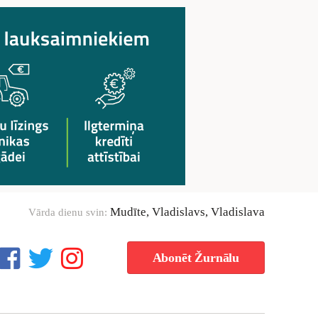
Mudīte, Vladislavs, Vladislava
Vārda dienu svin:
Abonēt Žurnālu