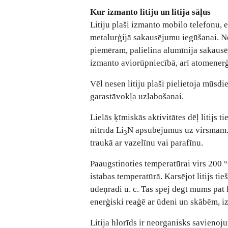
Kur izmanto litiju un litija sāļus
Litiju plaši izmanto mobilo telefonu, 
metalurģijā sakausējumu iegūšanai. Ne
piemēram, palielina alumīnija sakausē
izmanto aviorūpniecībā, arī atomener
Vēl nesen litiju plaši pielietoja mūsd
garastāvokļa uzlabošanai.
Lielās ķīmiskās aktivitātes dēļ litijs ti
nitrīda Li
N apsūbējumus uz virsmām. T
3
traukā ar vazelīnu vai parafīnu.
Paaugstinoties temperatūrai virs 200 °C
istabas temperatūrā. Karsējot litijs ti
ūdeņradi u. c. Tas spēj degt mums pat l
enerģiski reaģē ar ūdeni un skābēm, i
Litija hlorīds ir neorganisks savienoju