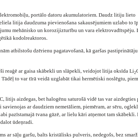
elektromobiļu, portālo datoru akumulatoriem. Daudz litiju lieto
liela litija daudzuma pievienošana sakausējumiem uzlabo to īp
jumu mehānisko un korozijizturību un vara elektrovadītspēju. L
ģētikā kodolreaktoros.
ienām atbilstošu dzērienu pagatavošanā, kā garšas pastiprinātāju
eši reaģē ar gaisa skābekli un slāpekli, veidojot litija oksīda Li
2
ādēļ to var tīrā veidā uzglabāt tikai hermētiski noslēgtu, pie
, litijs aizdegas, bet halogēnu saturošā vidē tas var aizdegties 
eši savienojas ar daudziem nemetāliem, piemēram, ar sēru, oglekl
abi pazīstamajā tvana gāzē, ar lielu kāri atņemot tam skābekli. L
zdalot ūdeņradi.
ms ar sāļu garšu, balts kristālisks pulveris, nedegošs, bez smarž