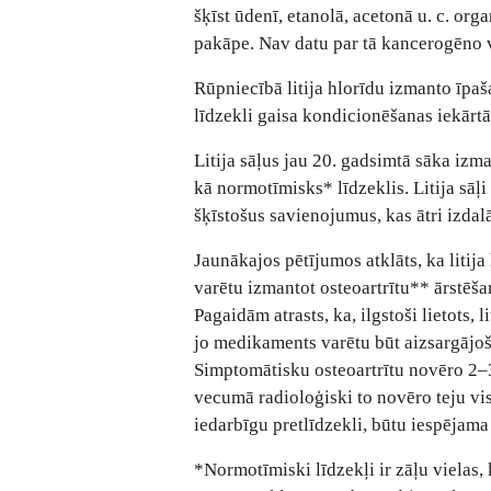
šķīst ūdenī, etanolā, acetonā u. c. org
pakāpe. Nav datu par tā kancerogēno 
Rūpniecībā litija hlorīdu izmanto īpa
līdzekli gaisa kondicionēšanas iekārtā
Litija sāļus jau 20. gadsimtā sāka izm
kā normotīmisks* līdzeklis. Litija sāļi
šķīstošus savienojumus, kas ātri izdal
Jaunākajos pētījumos atklāts, ka litija
varētu izmantot osteoartrītu** ārstēša
Pagaidām atrasts, ka, ilgstoši lietots, 
jo medikaments varētu būt aizsargājošs
Simptomātisku osteoartrītu novēro 2–
vecumā radioloģiski to novēro teju vis
iedarbīgu pretlīdzekli, būtu iespējam
*Normotīmiski līdzekļi ir zāļu vielas, 