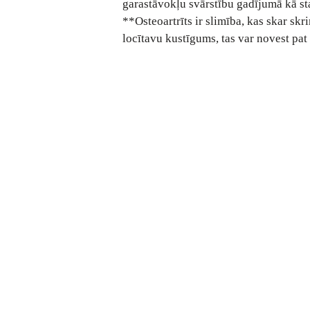
garastāvokļu svārstību gadījumā kā sta
**Osteoartrīts ir slimība, kas skar sk
locītavu kustīgums, tas var novest pat l