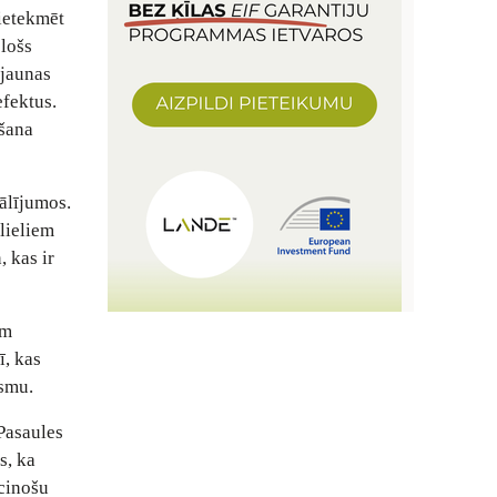
 ietekmēt
ološs
 jaunas
efektus.
ošana
sālījumos.
lieliem
 kas ir
em
ī, kas
ismu.
 Pasaules
s, ka
ecinošu