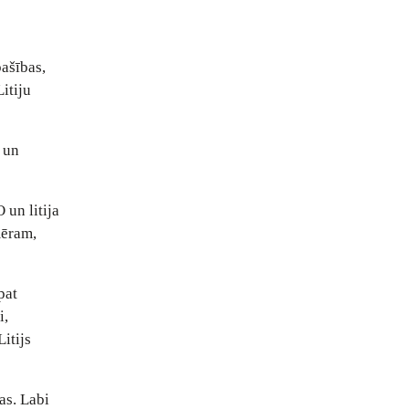
ašības,
itiju
 un
O un litija
mēram,
pat
i,
itijs
as. Labi