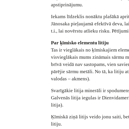
apstiprinājumu.
Iekams līdzeklis nonāktu plašākā apri
Jānosaka pieļaujamā efektīvā deva, l
t.i., lai novērstu atlieku risku. Pētījum
Par ķīmisko elementu litiju
Tas ir vieglākais no ķīmiskajiem eleme
visvieglākais mums zināmais sārmu metā
brīvā veidā nav sastopams, vien savie
pārējie sārmu metāli. No tā, ka litiju 
valodas – akmens).
Svarīgākie litija minerāli ir spodumens, 
Galvenās litija iegulas ir Dienvidamer
litija).
Ķīmiskā ziņā litijs veido jonu saiti, b
litiju.