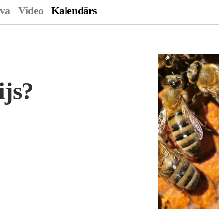
ava
Video
Kalendārs
ijs?