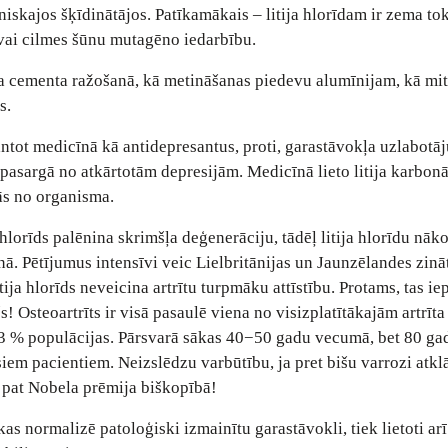
aniskajos šķīdinātājos. Patīkamākais – litija hlorīdam ir zema tok
vai cilmes šūnu mutagēno iedarbību.
ša cementa ražošanā, kā metināšanas piedevu alumīnijam, kā mi
s.
antot medicīnā kā antidepresantus, proti, garastāvokļa uzlabotāju
 pasargā no atkārtotām depresijām. Medicīnā lieto litija karbonāt
ās no organisma.
 hlorīds palēnina skrimšļa deģenerāciju, tādēļ litija hlorīdu nāk
nā. Pētījumus intensīvi veic Lielbritānijas un Jaunzēlandes zinā
litija hlorīds neveicina artrītu turpmāku attīstību. Protams, tas ie
! Osteoartrīts ir visā pasaulē viena no visizplatītākajām artrīt
3 % populācijas. Pārsvarā sākas 40−50 gadu vecumā, bet 80 ga
iem pacientiem. Neizslēdzu varbūtību, ja pret bišu varrozi atkl
a pat Nobela prēmija biškopībā!
kas normalizē patoloģiski izmainītu garastāvokli, tiek lietoti arī