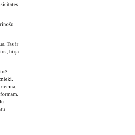
sicitātes
trinošu
s. Tas ir
us, litija
otnē
tnieki.
priecina,
a formām.
du
ātu