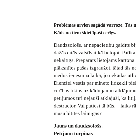
Problēmas arvien sagādā varroze. Tās no
Kāds no tiem šķiet īpaši cerīgs.
Daudzsološs, ar nepacietību gaidīts b
dažās citās valstīs it kā lietojot. Patī
nekaitīgs. Preparāts lietojams kartona p
plāksnītes pašas izgraužot, tātad tās n
medus ienesuma laikā, jo nekādas atli
Diemžēl vēstis par minēto līdzekli pie
cerības liktas uz kādu jaunu atklājum
pētījumos tīri nejauši atklājuši, ka li
destructor. Vai patiesi tā būs, – laiks 
mūsu bitītes laimīgas?
Jauns un daudzsološs.
Pētījumi turpinās