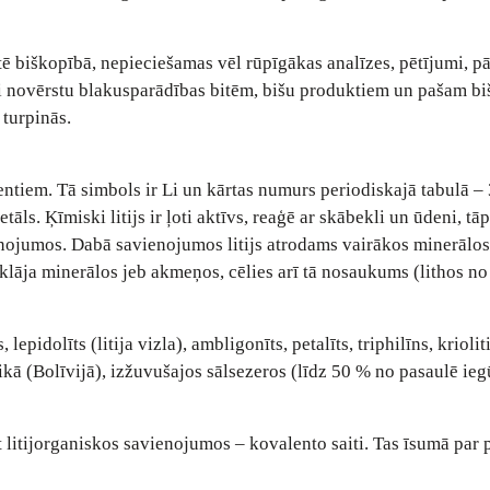
tē biškopībā, nepieciešamas vēl rūpīgākas analīzes, pētījumi, p
ai novērstu blakusparādības bitēm, bišu produktiem un pašam b
i turpinās.
ntiem. Tā simbols ir Li un kārtas numurs periodiskajā tabulā – 3
ls. Ķīmiski litijs ir ļoti aktīvs, reaģē ar skābekli un ūdeni, tā
nojumos. Dabā savienojumos litijs atrodams vairākos minerālos,
atklāja minerālos jeb akmeņos, cēlies arī tā nosaukums (lithos no
lepidolīts (litija vizla), ambligonīts, petalīts, triphilīns, kriolit
ikā (Bolīvijā), izžuvušajos sālsezeros (līdz 50 % no pasaulē ie
et litijorganiskos savienojumos – kovalento saiti. Tas īsumā par 