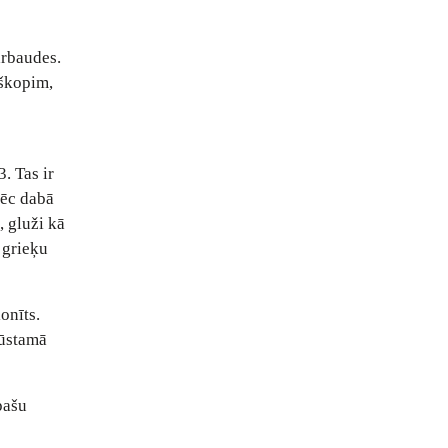
ārbaudes.
iškopim,
. Tas ir
pēc dabā
 gluži kā
 grieķu
ionīts.
gūstamā
pašu