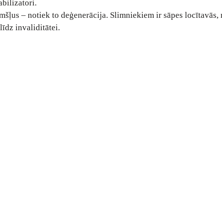
bilizatori.
rimšļus – notiek to deģenerācija. Slimniekiem ir sāpes locītavās,
īdz invaliditātei.